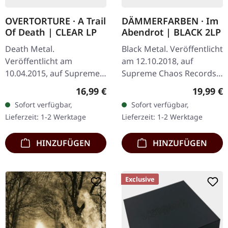
OVERTORTURE · A Trail
DÄMMERFARBEN · Im
Of Death | CLEAR LP
Abendrot | BLACK 2LP
Death Metal.
Black Metal. Veröffentlicht
Veröffentlicht am
am 12.10.2018, auf
10.04.2015, auf Supreme
Supreme Chaos Records.
Chaos Records.
Schwarzes Vinyl limitiert
Regulärer Preis:
Reguläre
16,99 €
19,99 €
Transparentes Vinyl mit
auf nur 200 Exemplare.
Sofort verfügbar,
Sofort verfügbar,
Insert. Limitiert auf 100
Vinyl-Spezifikationen: ·
Lieferzeit: 1-2 Werktage
Lieferzeit: 1-2 Werktage
handnummerierte
180g…
Exemplare.…
HINZUFÜGEN
HINZUFÜGEN
Exclusive