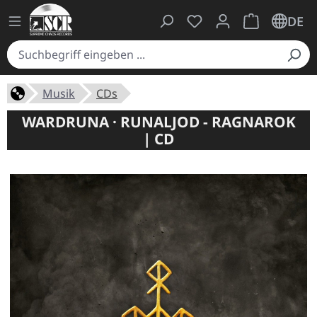
Du hast 0 Produkte auf
Warenkorb ent
DE
Musik
CDs
WARDRUNA · RUNALJOD - RAGNAROK
| CD