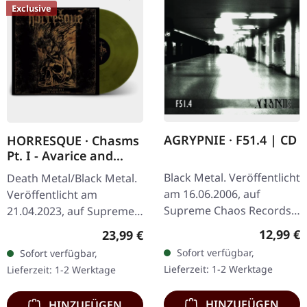
Exclusive
AGRYPNIE · F51.4 | CD
HORRESQUE · Chasms
Pt. I - Avarice and
Retribution |
Black Metal. Veröffentlicht
Death Metal/Black Metal.
YELLOW/BLACK LP
am 16.06.2006, auf
Veröffentlicht am
Supreme Chaos Records.
21.04.2023, auf Supreme
CD im Jewelcase mit 12-
Chaos Records.
Reguläre
12,99 €
Regulärer Preis:
23,99 €
seitigem Booklet. Als
Transparent
Sofort verfügbar,
Sofort verfügbar,
Agrypnie 2006 „F51.4"…
Dunkelgelb/Schwarz
Lieferzeit: 1-2 Werktage
Lieferzeit: 1-2 Werktage
marmoriertes Vinyl im
schweren Cover…
HINZUFÜGEN
HINZUFÜGEN