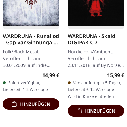
WARDRUNA · Runaljod
WARDRUNA · Skald |
- Gap Var Ginnunga |
DIGIPAK CD
CD
Folk/Black Metal.
Nordic Folk/Ambient.
Veröffentlicht am
Veröffentlicht am
30.01.2009, auf Indie
23.11.2018, auf By Norse
Recordings. CD im
Music. Limitierte
Regulärer Preis:
Reguläre
14,99 €
15,99 €
Standard-Jewelcase.
Erstauflage im DigiPak.
Sofort verfügbar,
Versandfertig in 5 Tagen,
Wardruna erschafft mit
"Skald" von Wardruna ist
Lieferzeit: 1-2 Werktage
Lieferzeit 6-12 Werktage -
„Runaljod - Gap Var
eine tiefgründige…
Wird in Kürze eintreffen
Ginnunga"…
HINZUFÜGEN
HINZUFÜGEN