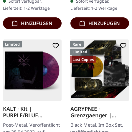
Sofort verfügbar,
Sofort verfügbar,
variieren, limitiert auf
handnummerierte
Lieferzeit: 1-2 Werktage
Lieferzeit: 1-2 Werktage
100…
Exemplare. Diese…
HINZUFÜGEN
HINZUFÜGEN
Limited
Rare
Limited
Last Copies
KALT · Klt |
AGRYPNIE ·
PURPLE/BLUE
Grenzgaenger |
SPLATTER LP
DELUXE GOLD/CLEAR
Post-Metal. Veröffentlicht
Black Metal. Im Box Set,
4LP BOX SET