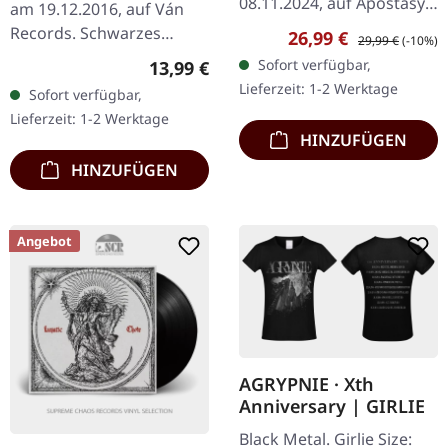
08.11.2024, auf Apostasy
am 19.12.2016, auf Ván
Records. Schwarzes Vinyl
Records. Schwarzes
Verkaufspreis:
Regulärer Preis:
26,99 €
29,99 €
(-10%)
im Gatefold Cover. Nach
einseitiges Vinyl. Goath
Sofort verfügbar,
Regulärer Preis:
13,99 €
einer 11-jährigen Pause
liefern ein vernichtendes
Lieferzeit: 1-2 Werktage
Sofort verfügbar,
seit ihrem letzten…
Debüt ab, das sich
Lieferzeit: 1-2 Werktage
anfühlt…
HINZUFÜGEN
HINZUFÜGEN
Angebot
AGRYPNIE · Xth
Anniversary | GIRLIE
Black Metal. Girlie Size: