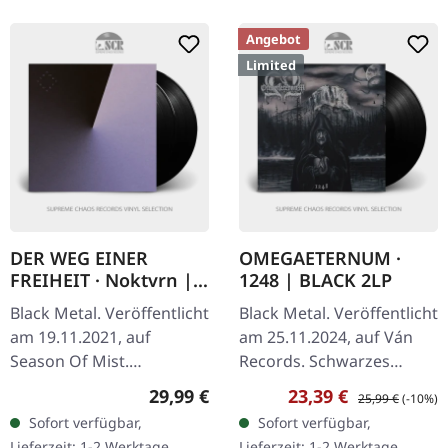
Angebot
Limited
DER WEG EINER
OMEGAETERNUM ·
FREIHEIT · Noktvrn |
1248 | BLACK 2LP
BLACK 2LP
Black Metal. Veröffentlicht
Black Metal. Veröffentlicht
am 19.11.2021, auf
am 25.11.2024, auf Ván
Season Of Mist.
Records. Schwarzes
Schwarzes Doppel-Vinyl
Doppel-Vinyl, Gatefold
Regulärer Preis:
Verkaufspreis:
Regulärer Preis:
29,99 €
23,39 €
25,99 €
(-10%)
mit Etching auf der D-
Cover mit UV-Highlights,
Sofort verfügbar,
Sofort verfügbar,
Seite im Deluxe-Gatefold-
8-seitiges Booklet auf…
Lieferzeit: 1-2 Werktage
Lieferzeit: 1-2 Werktage