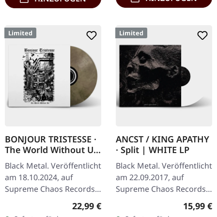
Limited
Limited
BONJOUR TRISTESSE ·
ANCST / KING APATHY
The World Without Us
· Split | WHITE LP
| ECO RECYCLE LP
Black Metal. Veröffentlicht
Black Metal. Veröffentlicht
am 18.10.2024, auf
am 22.09.2017, auf
Supreme Chaos Records.
Supreme Chaos Records.
Eco Recycle Vinyl mit
Weißes Vinyl, limitiert auf
Regulärer Preis:
Reguläre
22,99 €
15,99 €
Insert, die Farbe kann
nur 300