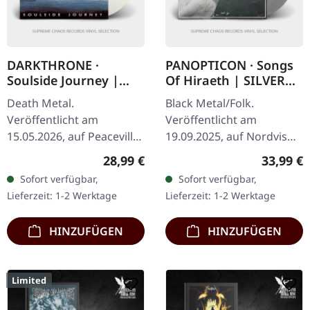
DARKTHRONE ·
PANOPTICON · Songs
Soulside Journey |
Of Hiraeth | SILVER
CLEAR LP
2LP
Death Metal.
Black Metal/Folk.
Veröffentlicht am
Veröffentlicht am
15.05.2026, auf Peaceville
19.09.2025, auf Nordvis
Records. Klares Vinyl im
Produktion. Doppel-
Regulärer Preis:
Reguläre
28,99 €
33,99 €
Standard-Cover. Plastic
Silver-Vinyl in Gatefold
Sofort verfügbar,
Sofort verfügbar,
Head exklusive, limitierte
Cover mit Poly-
Lieferzeit: 1-2 Werktage
Lieferzeit: 1-2 Werktage
Auflage. Bevor…
Innenhüllen. Limitierte…
HINZUFÜGEN
HINZUFÜGEN
Limited