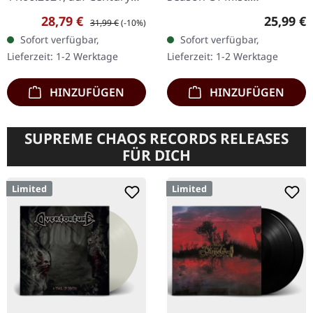
Media Records.
Schwarzes Vinyl mit
Verkaufspreis:
Regulärer Preis:
Reguläre
28,79 €
25,99 €
31,99 €
(-10%)
Schwarzes Doppel-Vinyl
gestanztem Cover und
Sofort verfügbar,
Sofort verfügbar,
im Gatefold-Cover mit LP-
bedruckter Innenhülle.
Lieferzeit: 1-2 Werktage
Lieferzeit: 1-2 Werktage
Booklet. Unanimateds "In
Der Weg Einer Freiheit…
The…
HINZUFÜGEN
HINZUFÜGEN
SUPREME CHAOS RECORDS RELEASES
FÜR DICH
Limited
Limited