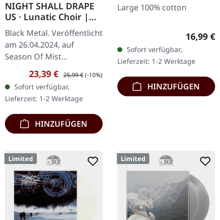
NIGHT SHALL DRAPE
Large 100% cotton
US · Lunatic Choir |
BLACK LP
Black Metal. Veröffentlicht
Reguläre
16,99 €
am 26.04.2024, auf
Sofort verfügbar,
Season Of Mist
Lieferzeit: 1-2 Werktage
Underground Activists.
Verkaufspreis:
Regulärer Preis:
23,39 €
25,99 €
(-10%)
Schwarzes Vinyl im
HINZUFÜGEN
Sofort verfügbar,
Standard-Cover. Night
Lieferzeit: 1-2 Werktage
Shall Drape Us…
HINZUFÜGEN
Limited
Limited