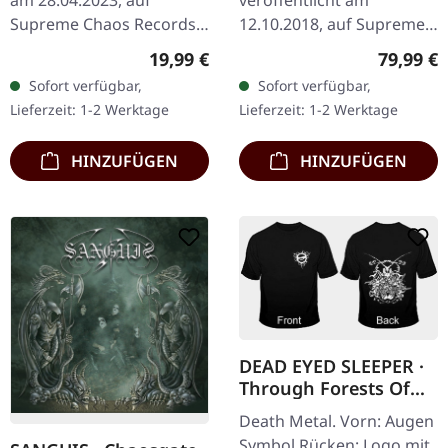
am 28.04.2023, auf
veröffentlicht am
Supreme Chaos Records.
12.10.2018, auf Supreme
SCR-Exklusives Splatter-
Chaos Records. Eine
Regulärer Preis:
Reguläre
19,99 €
79,99 €
Vinyl auf transparent lila
noble Box, die die beiden
Sofort verfügbar,
Sofort verfügbar,
Vinyl mit blauen Splattern,
Agrypnie-Alben
Lieferzeit: 1-2 Werktage
Lieferzeit: 1-2 Werktage
…
"Grenzgænger" und…
HINZUFÜGEN
HINZUFÜGEN
DEAD EYED SLEEPER ·
Through Forests Of
Nonentities Bug TS |
Death Metal. Vorn: Augen
T-SHIRT L
Symbol Rücken: Logo mit