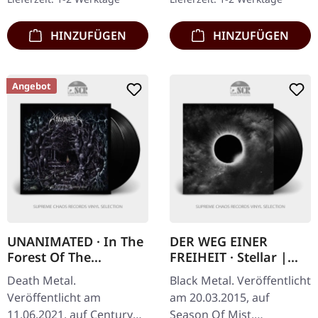
Cover und Insert…
HINZUFÜGEN
HINZUFÜGEN
Angebot
UNANIMATED · In The
DER WEG EINER
Forest Of The
FREIHEIT · Stellar |
Dreaming Dead |
BLACK LP
Death Metal.
Black Metal. Veröffentlicht
BLACK 2LP
Veröffentlicht am
am 20.03.2015, auf
11.06.2021, auf Century
Season Of Mist.