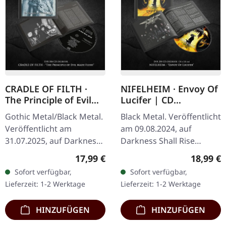
CRADLE OF FILTH ·
NIFELHEIM · Envoy Of
The Principle of Evil
Lucifer | CD
Made Flesh |
DIGIBOOK
Gothic Metal/Black Metal.
Black Metal. Veröffentlicht
DIGIBOOK CD
Veröffentlicht am
am 09.08.2024, auf
31.07.2025, auf Darkness
Darkness Shall Rise
Shall Rise Productions.
Productions. Luxuriöses
Regulärer Preis:
Reguläre
17,99 €
18,99 €
Hardcover-Digibook mit
Hardcover-Digibook,
Sofort verfügbar,
Sofort verfügbar,
24-seitigem Booklet,
14x14 cm, enthält ein 30-
Lieferzeit: 1-2 Werktage
Lieferzeit: 1-2 Werktage
Neue…
seitiges…
HINZUFÜGEN
HINZUFÜGEN