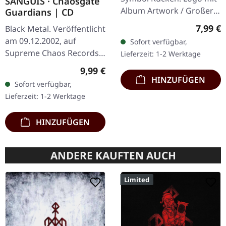
SANGUIS · Chaosgate
Album Artwork / Großer
Guardians | CD
stilisierter Käfer 100%
Regulär
7,99 €
Black Metal. Veröffentlicht
Baumwolle, Fruit Of The
am 09.12.2002, auf
Sofort verfügbar,
Loom Heavy Cotton
Supreme Chaos Records.
Lieferzeit: 1-2 Werktage
CD im Jewelcase mit 12-
Regulärer Preis:
9,99 €
seitigem Booklet. Wenn
HINZUFÜGEN
Sofort verfügbar,
österreichischer Black
Lieferzeit: 1-2 Werktage
Metal den…
HINZUFÜGEN
ANDERE KAUFTEN AUCH
Limited