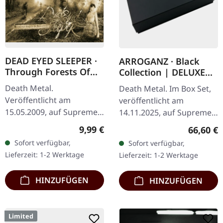
DEAD EYED SLEEPER ·
ARROGANZ · Black
Through Forests Of
Collection | DELUXE
Nonentities | CD
BOX SET
Death Metal.
Death Metal. Im Box Set,
Veröffentlicht am
veröffentlicht am
15.05.2009, auf Supreme
14.11.2025, auf Supreme
Chaos Records. CD im
Chaos Records. Schwarze
Regulärer Preis:
9,99 €
Reguläre
66,60 €
Jewelcase mit 16-seitigem
Deluxe-Box mit
Sofort verfügbar,
Sofort verfügbar,
Booklet. Was passiert,
verschiedenen Releases in
Lieferzeit: 1-2 Werktage
Lieferzeit: 1-2 Werktage
wenn man die…
einer noblen,…
HINZUFÜGEN
HINZUFÜGEN
Limited