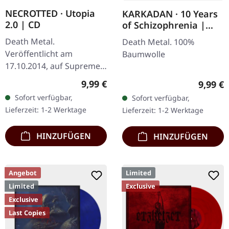
NECROTTED · Utopia
KARKADAN · 10 Years
2.0 | CD
of Schizophrenia |
LONGSLEEVE
Death Metal.
Death Metal. 100%
Veröffentlicht am
Baumwolle
17.10.2014, auf Supreme
Chaos Records. CD im
Regulärer Preis:
9,99 €
Regulär
9,99 €
Jewelcase. Das neueste
Sofort verfügbar,
Sofort verfügbar,
Album von NECROTTED
Lieferzeit: 1-2 Werktage
Lieferzeit: 1-2 Werktage
bietet mal wieder nur
das…
HINZUFÜGEN
HINZUFÜGEN
Angebot
Limited
Limited
Exclusive
Exclusive
Last Copies