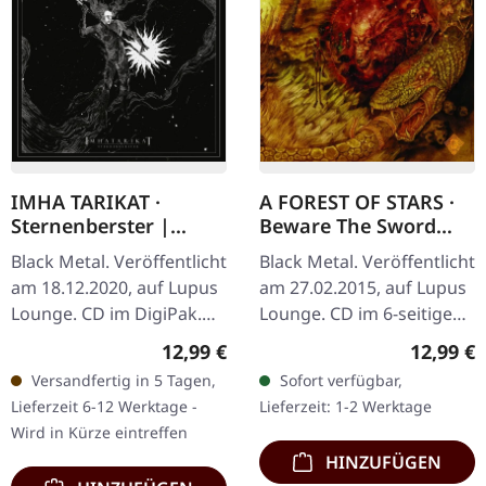
IMHA TARIKAT ·
A FOREST OF STARS ·
Sternenberster |
Beware The Sword
DIGIPAK CD
You Cannot See |
Black Metal. Veröffentlicht
Black Metal. Veröffentlicht
DIGIPAK CD
am 18.12.2020, auf Lupus
am 27.02.2015, auf Lupus
Lounge. CD im DigiPak.
Lounge. CD im 6-seitigen
"Sternenberster," das
DigiPak mit 16-seitigem
Regulärer Preis:
Reguläre
12,99 €
12,99 €
zweite Werk von Imha
Booklet. A Forest of Stars
Versandfertig in 5 Tagen,
Sofort verfügbar,
Tarikat, ist eine
liefern mit "Beware…
Lieferzeit 6-12 Werktage -
Lieferzeit: 1-2 Werktage
tiefgründige…
Wird in Kürze eintreffen
HINZUFÜGEN