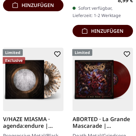
schwarzes 7" Vinyl im
HINZUFÜGEN
Sofort verfügbar,
dicken Cover. Limitiert auf
Lieferzeit: 1-2 Werktage
200 handnummerierte…
HINZUFÜGEN
Limited
Limited
Exclusive
V/HAZE MIASMA ·
ABORTED · La Grande
agenda:endure |
Mascarade |
SPLATTER LP
TRANSPARENT
Progressive Metal/Black
Death Metal/Grindcore.