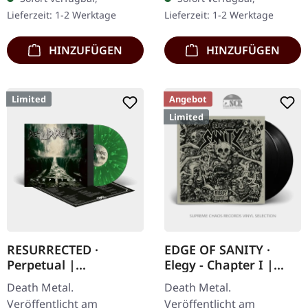
neuem dynamischer
Musikkassette. Sijjin
Lieferzeit: 1-2 Werktage
Lieferzeit: 1-2 Werktage
Remasterung.…
liefert einen
verheerenden…
HINZUFÜGEN
HINZUFÜGEN
Limited
Angebot
Limited
RESURRECTED ·
EDGE OF SANITY ·
Perpetual |
Elegy - Chapter I |
GREEN/WHITE
BLACK 2LP
Death Metal.
Death Metal.
SPLATTER LP
Veröffentlicht am
Veröffentlicht am