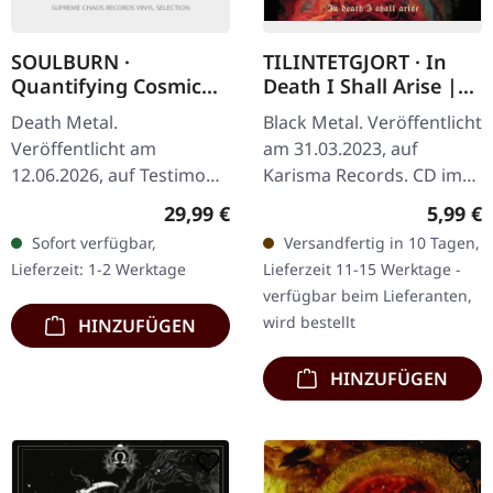
SOULBURN ·
TILINTETGJORT · In
Quantifying Cosmic
Death I Shall Arise |
Doom | GREY/BLACK
CD
Death Metal.
Black Metal. Veröffentlicht
SPLATTER 2LP
Veröffentlicht am
am 31.03.2023, auf
12.06.2026, auf Testimony
Karisma Records. CD im
Records. Graues Doppel-
Jewelcase. Tilintetgjort
Regulärer Preis:
Regulär
29,99 €
5,99 €
Vinyl mit schwarzen
liefern mit „In Death I
Sofort verfügbar,
Versandfertig in 10 Tagen,
Splattern im Gatefold-
Shall Arise" ein…
Lieferzeit: 1-2 Werktage
Lieferzeit 11-15 Werktage -
Cover. Inklusive 2-
verfügbar beim Lieferanten,
seitigem…
wird bestellt
HINZUFÜGEN
HINZUFÜGEN