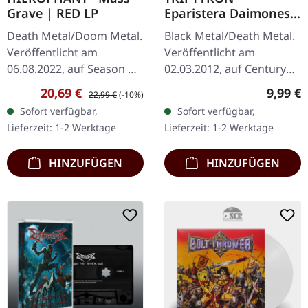
Grave | RED LP
Eparistera Daimones |
CD
Death Metal/Doom Metal.
Black Metal/Death Metal.
Veröffentlicht am
Veröffentlicht am
06.08.2022, auf Season Of
02.03.2012, auf Century
Mist Underground
Media Records. CD im
Verkaufspreis:
Regulärer Preis:
Regulär
20,69 €
9,99 €
22,99 €
(-10%)
Activists. Transparent
Jewelcase. "Eparistera
Sofort verfügbar,
Sofort verfügbar,
rotes Vinyl im Gatefold-
Daimones" ist das
Lieferzeit: 1-2 Werktage
Lieferzeit: 1-2 Werktage
Cover, limitiert…
beeindruckende…
HINZUFÜGEN
HINZUFÜGEN