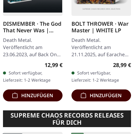
DISMEMBER · The God
BOLT THROWER · War
That Never Was |
Master | WHITE LP
BLACK TAPE
Death Metal.
Death Metal.
Veröffentlicht am
Veröffentlicht am
23.06.2023, auf Back On
21.11.2025, auf Earache
Black. Schwarze Musik-
Records. Weißes Vinyl im
Regulärer Preis:
Reguläre
12,99 €
28,99 €
Kassette. Die
Gatefold-Cover. Plastic
Sofort verfügbar,
Sofort verfügbar,
schwedischen Death
Head Exklusiv-Edition.
Lieferzeit: 1-2 Werktage
Lieferzeit: 1-2 Werktage
Metal-Legenden
Bolt Throwers zweites…
Dismember kehren mit…
HINZUFÜGEN
HINZUFÜGEN
SUPREME CHAOS RECORDS RELEASES
FÜR DICH