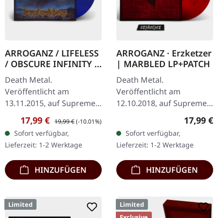
ARROGANZ / LIFELESS
ARROGANZ · Erzketzer
/ OBSCURE INFINITY /
| MARBLED LP+PATCH
RECKLESS
Death Metal.
Death Metal.
MANSLAUGHTER ·
Veröffentlicht am
Veröffentlicht am
Sermon Of Ungodly
13.11.2015, auf Supreme
12.10.2018, auf Supreme
Dreams | BLUE/BLACK
Chaos Records. SCR
Chaos Records.
LP
Verkaufspreis:
Regulärer Preis:
Reguläre
17,99 €
17,99 €
19,99 €
(-10.01%)
Mailorder Exklusiv!
Transparent rot mit
Sofort verfügbar,
Sofort verfügbar,
Transparent
schwarz marmoriert und
Lieferzeit: 1-2 Werktage
Lieferzeit: 1-2 Werktage
Blau/Schwarz
Erzketzer Patch, limitiert
marmoriertes Vinyl.
auf 100…
HINZUFÜGEN
HINZUFÜGEN
Limitiert…
Limited
Limited
Exclusive