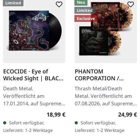
Neu
Limited
Limited
Exclusive
ECOCIDE · Eye of
PHANTOM
Wicked Sight | BLACK
CORPORATION /
LP
CATBREATH ·
Death Metal.
Thrash Metal/Death
Commando / Die By
Veröffentlicht am
Metal. Veröffentlicht am
The Claw |
17.01.2014, auf Supreme
07.08.2026, auf Supreme
ORANGE/BLACK/RED
Chaos Records.
Chaos Records. Oranges
SPLATTER LP
Regulärer Preis:
Reguläre
18,99 €
24,99 €
Schwarzes Vinyl, ltd. 200
Vinyl mit schwarzen und
Sofort verfügbar,
Sofort verfügbar,
180g schwarzes Vinyl
roten Splattern im
Lieferzeit: 1-2 Werktage
Lieferzeit: 1-2 Werktage
Schweres Cover (350g)
schweren…