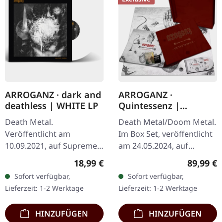
ARROGANZ · dark and
ARROGANZ ·
deathless | WHITE LP
Quintessenz |
WOODEN BOX SET
Death Metal.
Death Metal/Doom Metal.
Veröffentlicht am
Im Box Set, veröffentlicht
10.09.2021, auf Supreme
am 24.05.2024, auf
Chaos Records. Weißes
Supreme Chaos Records.
Regulärer Preis:
Reguläre
18,99 €
89,99 €
Vinyl im schweren Cover
Ultra schwere,
Sofort verfügbar,
Sofort verfügbar,
mit Insert. Limitiert auf
handgearbeitete Holzbox
Lieferzeit: 1-2 Werktage
Lieferzeit: 1-2 Werktage
200 handnummerierte…
mit graviertem…
HINZUFÜGEN
HINZUFÜGEN