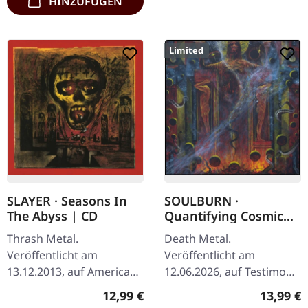
HINZUFÜGEN
Limited
SLAYER · Seasons In
SOULBURN ·
The Abyss | CD
Quantifying Cosmic
Doom | DIGIPAK CD
Thrash Metal.
Death Metal.
Veröffentlicht am
Veröffentlicht am
13.12.2013, auf American
12.06.2026, auf Testimony
Recordings. CD im
Records. CD im Digipak
Regulärer Preis:
Reguläre
12,99 €
13,99 €
Jewelcase. Es gibt Alben,
mit 12-seitigem Booklet.