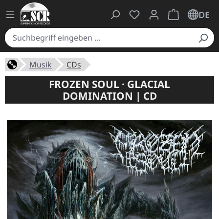
Du hast 0 Produkte auf
Warenkorb ent
DE
Musik
CDs
FROZEN SOUL · GLACIAL
DOMINATION | CD