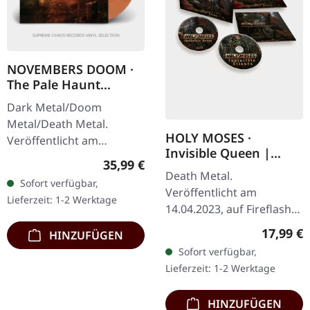
NOVEMBERS DOOM ·
The Pale Haunt
Departure |
Dark Metal/Doom
GOLD/OXBLOOD 2LP
Metal/Death Metal.
HOLY MOSES ·
Veröffentlicht am
Invisible Queen |
19.09.2025, auf Prophecy
Regulärer Preis:
35,99 €
DIGIPAK 2CD
Productions.
Death Metal.
Sofort verfügbar,
Gold/Blutrotes Doppel-
Veröffentlicht am
Lieferzeit: 1-2 Werktage
Vinyl im Gatefold Cover
14.04.2023, auf Fireflash
mit…
Records. Limitiertes
Reguläre
17,99 €
HINZUFÜGEN
DigiPak mit Album--CD
Sofort verfügbar,
und Bonus-CD. Die
Lieferzeit: 1-2 Werktage
deutschen…
HINZUFÜGEN