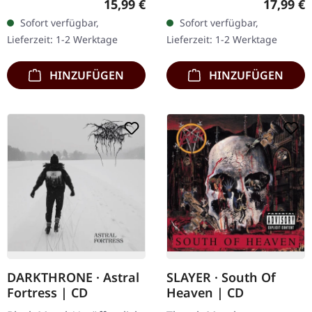
Regulärer Preis:
Reguläre
15,99 €
17,99 €
Limitiertes 4-seitiges
mit "Impera" zurück,
Sofort verfügbar,
Sofort verfügbar,
Digipak mit Matt/Glanz-
einem faszinierenden Mix
Lieferzeit: 1-2 Werktage
Lieferzeit: 1-2 Werktage
Finish und 12-seitigem
aus Heavy Metal,…
Booklet.…
HINZUFÜGEN
HINZUFÜGEN
DARKTHRONE · Astral
SLAYER · South Of
Fortress | CD
Heaven | CD