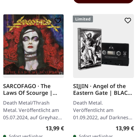
Limited
SARCOFAGO · The
SIJJIN · Angel of the
Laws Of Scourge |
Eastern Gate | BLACK
RED TAPE
TAPE
Death Metal/Thrash
Death Metal.
Metal. Veröffentlicht am
Veröffentlicht am
05.07.2024, auf Greyhaze
01.09.2022, auf Darkness
Records. Transparent rote
Shall Rise Productions.
Regulärer Preis:
Reguläre
13,99 €
13,99 €
Musik-Kassette mit
Limitierte schwarze
Sofort verfügbar,
Sofort verfügbar,