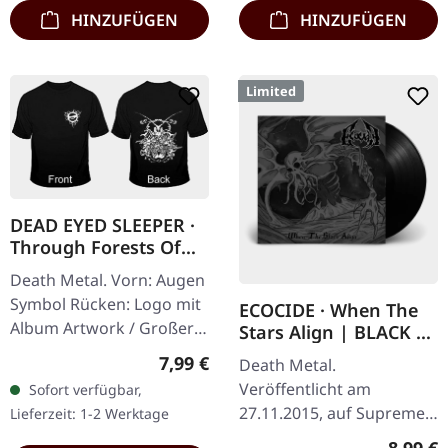
mit mattem…
HINZUFÜGEN
HINZUFÜGEN
Limited
DEAD EYED SLEEPER ·
Through Forests Of
Nonentities Bug TS |
Death Metal. Vorn: Augen
T-SHIRT L
Symbol Rücken: Logo mit
ECOCIDE · When The
Album Artwork / Großer
Stars Align | BLACK 7"
stilisierter Käfer 100%
EP
Regulärer Preis:
7,99 €
Death Metal.
Baumwolle, Fruit Of The
Veröffentlicht am
Sofort verfügbar,
Loom Heavy Cotton
27.11.2015, auf Supreme
Lieferzeit: 1-2 Werktage
Chaos Records. Schweres
Regulär
8,99 €