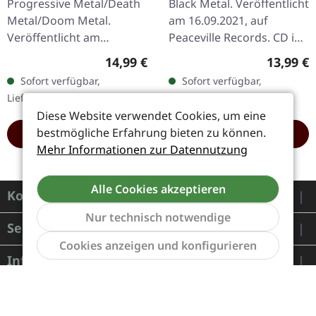
Progressive Metal/Death
Black Metal. Veröffentlicht
Metal/Doom Metal.
am 16.09.2021, auf
Veröffentlicht am
Peaceville Records. CD im
24.09.2021, auf Metal
Jewelcase. "Old Star" zeigt
Regulärer Preis:
Reguläre
14,99 €
13,99 €
Blade Records. CD im
die charakteristische
Sofort verfügbar,
Sofort verfügbar,
DigiPak. Rivers of Nihil hat
Weiterentwicklung von…
Lieferzeit: 1-2 Werktage
Lieferzeit: 1-2 Werktage
mit ihrem…
Diese Website verwendet Cookies, um eine
bestmögliche Erfahrung bieten zu können.
HINZUFÜGEN
HINZUFÜGEN
Mehr Informationen zur Datennutzung
Alle Cookies akzeptieren
Kontakt
Nur technisch notwendige
Service
Werkzeu
Cookies anzeigen und konfigurieren
Informationen