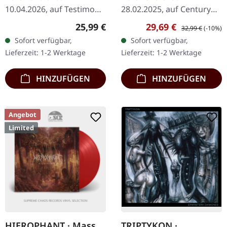
10.04.2026, auf Testimony
28.02.2025, auf Century
Records. Grünes Vinyl mit
Media Records.
Regulärer Preis:
Verkaufspreis:
Regulärer Preis:
25,99 €
29,69 €
32,99 €
(-10%)
weißen Splattern im
Schwarzes Doppel-Vinyl
Sofort verfügbar,
Sofort verfügbar,
Standard-Cover. Enthält 2-
im Gatefold-Cover,
Lieferzeit: 1-2 Werktage
Lieferzeit: 1-2 Werktage
seitiges Insert und…
limitierte Auflage. "Elegy -
Chapter…
HINZUFÜGEN
HINZUFÜGEN
Angebot
Limited
HIEROPHANT · Mass
TRIPTYKON ·