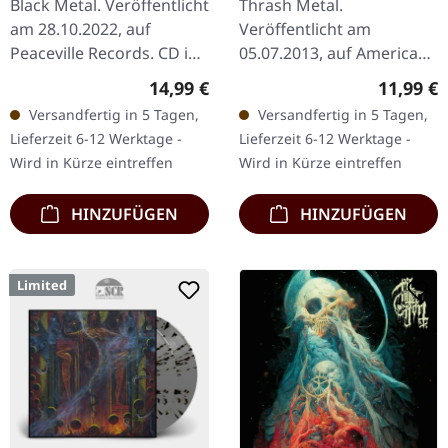
Black Metal. Veröffentlicht
Thrash Metal.
am 28.10.2022, auf
Veröffentlicht am
Peaceville Records. CD im
05.07.2013, auf American
Jewelcase. Die
Recordings. CD im
Regulärer Preis:
Reguläre
14,99 €
11,99 €
norwegischen Black
Jewelcase. 1988, nach
Versandfertig in 5 Tagen,
Versandfertig in 5 Tagen,
Metal-Legenden
dem Overkill an
Lieferzeit 6-12 Werktage -
Lieferzeit 6-12 Werktage -
Darkthrone kehren mit…
Geschwindigkeit und
Wird in Kürze eintreffen
Wird in Kürze eintreffen
Härte namens…
HINZUFÜGEN
HINZUFÜGEN
Limited