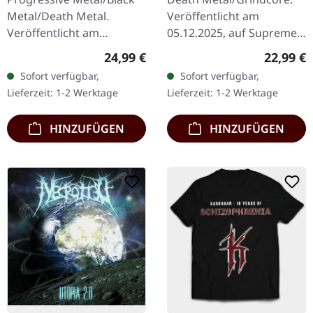
RED/BLACK LP
Metal/Death Metal.
Veröffentlicht am
Veröffentlicht am
05.12.2025, auf Supreme
08.12.2023, auf Supreme
Chaos Records. Zum
Regulärer Preis:
Reguläre
24,99 €
22,99 €
Chaos Records. SCR
ersten Mal auf Vinyl mit
Sofort verfügbar,
Sofort verfügbar,
Exklusives Ultra
speziellem Mastering
Lieferzeit: 1-2 Werktage
Lieferzeit: 1-2 Werktage
Clear/Silber/Gold/Schwar
extra für Vinyl.…
z…
HINZUFÜGEN
HINZUFÜGEN