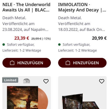
NILE · The Underworld
IMMOLATION ·
Awaits Us All | BLACK
Majesty And Decay |
2LP
BLACK LP
Death Metal.
Death Metal.
Veröffentlicht am
Veröffentlicht am
23.08.2024, auf Napalm
18.03.2022, auf Back On
Records. Schwarzes
Black. Schwarzes Vinyl im
Verkaufspreis:
Regulärer Preis:
Reguläre
23,39 €
20,99 €
25,99 €
(-10%)
Doppel-Vinyl im Gatefold-
Gatefold-Cover.
Sofort verfügbar,
Sofort verfügbar,
Cover. "The Underworld
Immolation liefern mit
Lieferzeit: 1-2 Werktage
Lieferzeit: 1-2 Werktage
Awaits Us All" ist ein…
"Majesty And Decay"
einen…
HINZUFÜGEN
HINZUFÜGEN
Limited