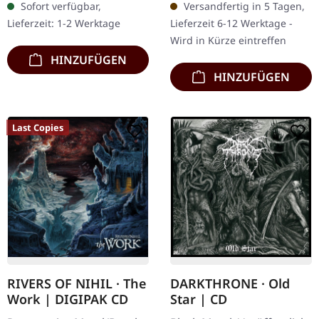
Sofort verfügbar,
Versandfertig in 5 Tagen,
die ein Genre definieren,
Limitiert auf 500
Lieferzeit: 1-2 Werktage
Lieferzeit 6-12 Werktage -
und dann gibt es…
handnummerierte
Wird in Kürze eintreffen
Exemplare.…
HINZUFÜGEN
HINZUFÜGEN
Last Copies
RIVERS OF NIHIL · The
DARKTHRONE · Old
Work | DIGIPAK CD
Star | CD