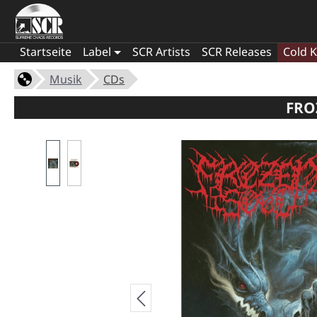
Startseite
Label
SCR Artists
SCR Releases
Cold K
Musik
CDs
FRO