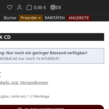
Du hast 0 Produkte auf dem Merkzettel
Warenkorb enthält 0 Positionen. Der Gesamt
0,00 €
DE
Bücher
Preorder
RARITÄTEN
ANGEBOTE
K CD
g: Nur noch ein geringer Bestand verfügbar!
Artikel ist nur noch 1x erhältlich!
eis:
€
 MwSt. zzgl. Versandkosten
ügbar, Lieferzeit: 1-2 Werktage