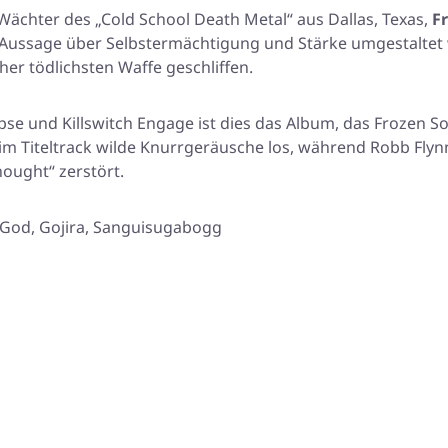
 Wächter des „Cold School Death Metal“ aus Dallas, Texas,
F
er Aussage über Selbstermächtigung und Stärke umgestalte
her tödlichsten Waffe geschliffen.
e und Killswitch Engage ist dies das Album, das Frozen So
im Titeltrack wilde Knurrgeräusche los, während Robb Fly
nought“
zerstört.
God, Gojira, Sanguisugabogg