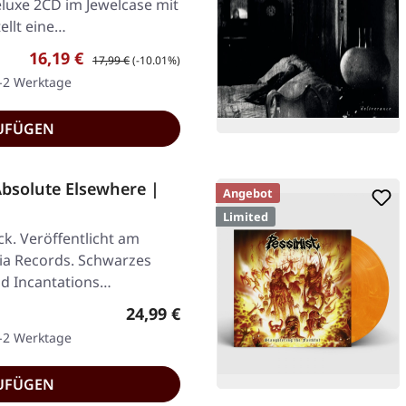
eluxe 2CD im Jewelcase mit
tellt eine…
Verkaufspreis:
Regulärer Preis:
16,19 €
17,99 €
(-10.01%)
1-2 Werktage
UFÜGEN
solute Elsewhere |
Angebot
Limited
k. Veröffentlicht am
ia Records. Schwarzes
od Incantations…
Regulärer Preis:
24,99 €
1-2 Werktage
UFÜGEN