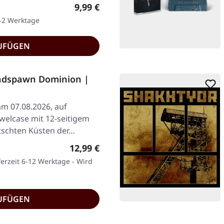
Regulärer Preis:
9,99 €
1-2 Werktage
UFÜGEN
adspawn Dominion |
am 07.08.2026, auf
welcase mit 12-seitigem
tschten Küsten der…
Regulärer Preis:
12,99 €
ferzeit 6-12 Werktage - Wird
UFÜGEN