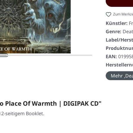
Zum Merkze
Künstler:
F
Genre:
Deat
Label/Herst
Produktn
EAN:
01995
Herstelle
Mehr ‚Dea
o Place Of Warmth | DIGIPAK CD"
12-seitigem Booklet.