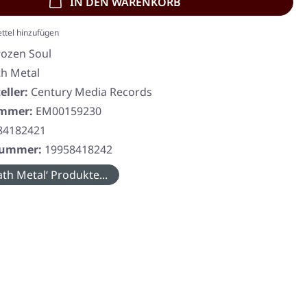
IN DEN WARENKORB
ttel hinzufügen
rozen Soul
h Metal
eller:
Century Media Records
ummer:
EM00159230
84182421
rnummer:
19958418242
th Metal‘ Produkte...