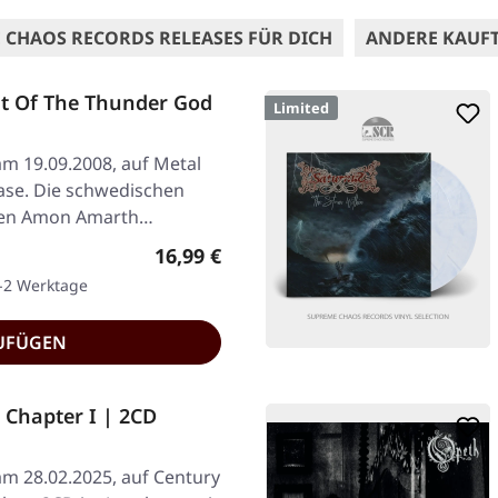
 CHAOS RECORDS RELEASES FÜR DICH
ANDERE KAUF
t Of The Thunder God
Limited
am 19.09.2008, auf Metal
ase. Die schwedischen
ten Amon Amarth…
Regulärer Preis:
16,99 €
1-2 Werktage
UFÜGEN
 Chapter I | 2CD
am 28.02.2025, auf Century