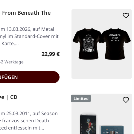
 From Beneath The
am 13.03.2026, auf Metal
nyl im Standard-Cover mit
-Karte.…
Regulärer Preis:
22,99 €
1-2 Werktage
UFÜGEN
e | CD
Limited
 am 25.03.2011, auf Season
ie französischen Death
ed entfesseln mit…