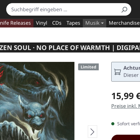
nife Releases
Vinyl
CDs
Tapes
Musik
Merchandise
ZEN SOUL · NO PLACE OF WARMTH | DIGIPA
Limited
Achtun
Dieser 
Regulärer Pr
15,99 
Preise inkl.
Sofort verf