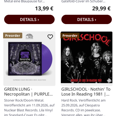
Metal eine Blaupause für
Gatefold-Cover im Schuber
Perfektion hätte, dann wäre
(weißes Cover). Es gibt Alben,
13,99 €
29,99 €
Regulärer Preis:
Regulärer P
das…
die…
DETAILS ›
DETAILS ›
Preorder
Preorder
GREEN LUNG ·
GIRLSCHOOL · Nothin' To
Necropolitan | PURPLE
Lose In Reading 1981 |
LP
CD
Stoner Rock/Doom Metal.
Hard Rock. Veröffentlicht am
Veröffentlicht am 11.09.2026, auf
25.09.2026, auf Cleopatra
Nuclear Blast Records. Lila Vinyl
Records. CD im Jewelcase.
im Standard-Cover. Es gibt
Vergesst alles, was ihr über