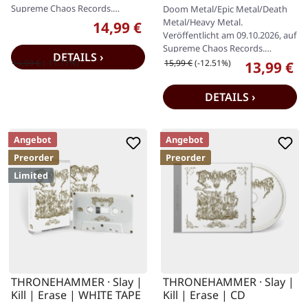
SPLATTER TAPE
Supreme Chaos Records.
Doom Metal/Epic Metal/Death
Digipak in limitierter Auflage
Metal/Heavy Metal.
14,99 €
Verkaufspreis:
mit…
Veröffentlicht am 09.10.2026, auf
Supreme Chaos Records.
DETAILS ›
Limitierte weiße Musik-Kasssette
Regulärer Preis:
Regulärer Preis:
16,99 €
(-11.77%)
15,99 €
(-12.51%)
13,99 €
Verkaufspr
mit…
DETAILS ›
Angebot
Angebot
Preorder
Preorder
Limited
THRONEHAMMER · Slay |
THRONEHAMMER · Slay |
Kill | Erase | WHITE TAPE
Kill | Erase | CD