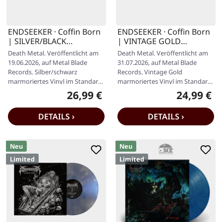
ENDSEEKER · Coffin Born
ENDSEEKER · Coffin Born
| SILVER/BLACK
| VINTAGE GOLD
MARBLED LP
MARBLED LP
Death Metal. Veröffentlicht am
Death Metal. Veröffentlicht am
19.06.2026, auf Metal Blade
31.07.2026, auf Metal Blade
Records. Silber/schwarz
Records. Vintage Gold
marmoriertes Vinyl im Standard-
marmoriertes Vinyl im Standard-
Cover mit Insert und Download-
Cover mit Insert und Download-
26,99 €
24,99 €
Regulärer Preis:
Regulärer P
Code.…
Code.…
DETAILS ›
DETAILS ›
Neu
Neu
Limited
Limited