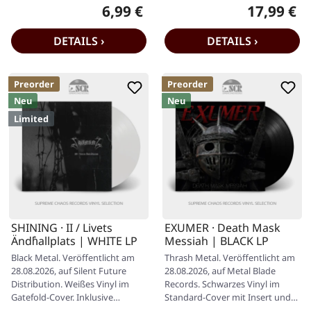
packen dich vom ersten Riff…
wieder getan — und diesmal…
6,99 €
17,99 €
Regulärer Preis:
Regulärer P
DETAILS ›
DETAILS ›
Preorder
Preorder
Neu
Neu
Limited
SHINING · II / Livets
EXUMER · Death Mask
Ändh̊allplats | WHITE LP
Messiah | BLACK LP
Black Metal. Veröffentlicht am
Thrash Metal. Veröffentlicht am
28.08.2026, auf Silent Future
28.08.2026, auf Metal Blade
Distribution. Weißes Vinyl im
Records. Schwarzes Vinyl im
Gatefold-Cover. Inklusive
Standard-Cover mit Insert und
exklusivem A2-Poster. Limitiert…
Download-Code. 180g-Vinyl.…