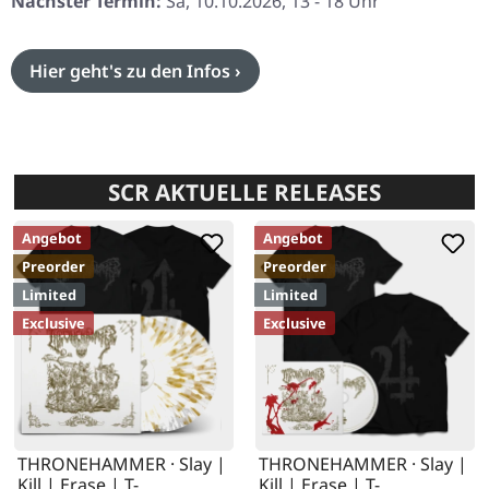
Nächster Termin:
Sa, 10.10.2026, 13 - 18 Uhr
Hier geht's zu den Infos ›
SCR AKTUELLE RELEASES
Angebot
Angebot
Preorder
Preorder
Limited
Limited
Exclusive
Exclusive
THRONEHAMMER · Slay |
THRONEHAMMER · Slay |
Kill | Erase | T-
Kill | Erase | T-