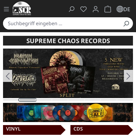
Du hast 0 Produkte auf
Warenkorb ent
DE
SUPREME CHAOS RECORDS
Bildergalerie überspringen
VINYL
CDS