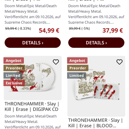
SHIRT+CLEAR WHITE
SHIRT+DIGIPAK CD
Doom Metal/Epic Metal/Death
Doom Metal/Epic Metal/Death
GOLD 2LP
Metal/Heavy Metal.
Metal/Heavy Metal.
Veröffentlicht am 09.10.2026, auf
Veröffentlicht am 09.10.2026, auf
Supreme Chaos Records.
Supreme Chaos Records.
Transparentes Doppel-Vinyl mit
Digipak in limitierter Auflage.
Regulärer Preis:
Regulärer Preis:
59,99 €
(-8.33%)
39,99 €
(-5%)
54,99 €
37,99 €
Verkaufspreis:
Verkaufspr
weißen und…
Einmalige…
DETAILS ›
DETAILS ›
Angebot
Angebot
Preorder
Preorder
Limited
Limited
Exclusive
THRONEHAMMER · Slay |
Kill | Erase | DIGIPAK CD
Doom Metal/Epic Metal/Death
THRONEHAMMER · Slay |
Metal/Heavy Metal.
Kill | Erase | BLOOD
Veröffentlicht am 09.10.2026, auf