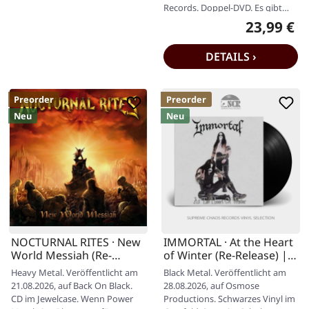
Records. Doppel-DVD. Es gibt
Live-Alben, und dann gibt es
23,99 €
Regulärer P
Erlebnisse.…
DETAILS ›
Preorder
Preorder
Neu
Neu
NOCTURNAL RITES · New
IMMORTAL · At the Heart
World Messiah (Re-
of Winter (Re-Release) |
Release) | CD
BLACK LP
Heavy Metal. Veröffentlicht am
Black Metal. Veröffentlicht am
21.08.2026, auf Back On Black.
28.08.2026, auf Osmose
CD im Jewelcase. Wenn Power
Productions. Schwarzes Vinyl im