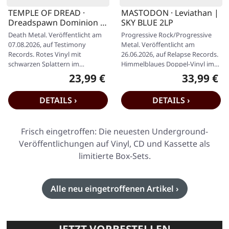
TEMPLE OF DREAD ·
MASTODON · Leviathan |
Dreadspawn Dominion |
SKY BLUE 2LP
RED SPLATTER LP
Death Metal. Veröffentlicht am
Progressive Rock/Progressive
07.08.2026, auf Testimony
Metal. Veröffentlicht am
Records. Rotes Vinyl mit
26.06.2026, auf Relapse Records.
schwarzen Splattern im
Himmelblaues Doppel-Vinyl im
Standard-Cover mit Insert.
Gatefold-Cover. Es gibt Alben,…
23,99 €
33,99 €
Regulärer Preis:
Regulärer P
Limitiert auf 250…
DETAILS ›
DETAILS ›
Frisch eingetroffen: Die neuesten Underground-
Veröffentlichungen auf Vinyl, CD und Kassette als
limitierte Box-Sets.
Alle neu eingetroffenen Artikel ›