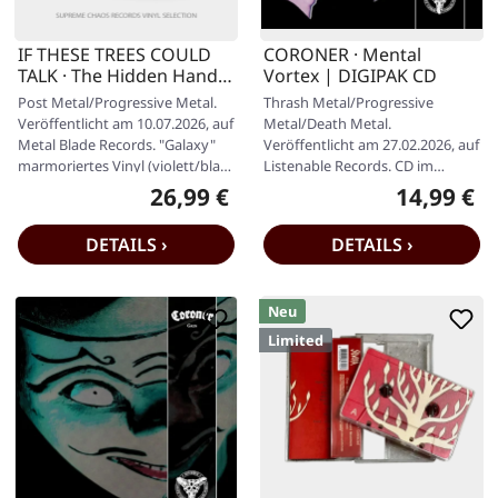
IF THESE TREES COULD
CORONER · Mental
TALK · The Hidden Hand |
Vortex | DIGIPAK CD
VIOLET GALAXY MARBLED
Post Metal/Progressive Metal.
Thrash Metal/Progressive
LP
Veröffentlicht am 10.07.2026, auf
Metal/Death Metal.
Metal Blade Records. "Galaxy"
Veröffentlicht am 27.02.2026, auf
marmoriertes Vinyl (violett/blau
Listenable Records. CD im
metallic) im…
Jewelcase. Es gibt Alben, die man
26,99 €
14,99 €
Regulärer Preis:
Regulärer P
hört, und…
DETAILS ›
DETAILS ›
Neu
Limited