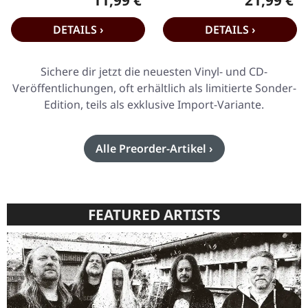
11,99 €
21,99 €
Regulärer Preis:
Regulärer P
kommt…
DETAILS ›
DETAILS ›
Sichere dir jetzt die neuesten Vinyl- und CD-
Veröffentlichungen, oft erhältlich als limitierte Sonder-
Edition, teils als exklusive Import-Variante.
Alle Preorder-Artikel ›
FEATURED ARTISTS