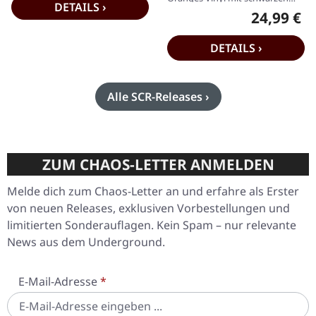
DETAILS ›
und roten Splattern im
24,99 €
Regulärer P
schweren…
DETAILS ›
Alle SCR-Releases ›
ZUM CHAOS-LETTER ANMELDEN
Melde dich zum Chaos-Letter an und erfahre als Erster
von neuen Releases, exklusiven Vorbestellungen und
limitierten Sonderauflagen. Kein Spam – nur relevante
News aus dem Underground.
E-Mail-Adresse
*