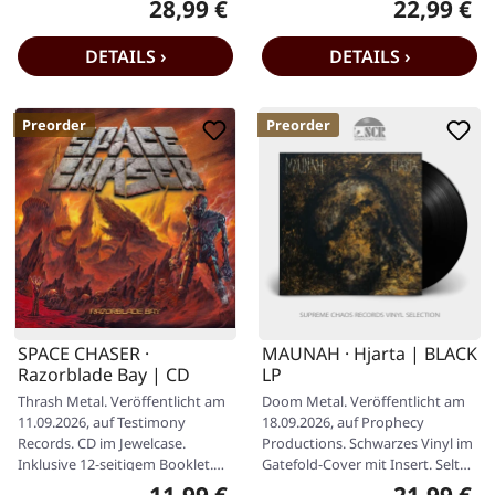
28,99 €
22,99 €
Regulärer Preis:
Regulärer P
DETAILS ›
DETAILS ›
Preorder
Preorder
SPACE CHASER ·
MAUNAH · Hjarta | BLACK
Razorblade Bay | CD
LP
Thrash Metal. Veröffentlicht am
Doom Metal. Veröffentlicht am
11.09.2026, auf Testimony
18.09.2026, auf Prophecy
Records. CD im Jewelcase.
Productions. Schwarzes Vinyl im
Inklusive 12-seitigem Booklet.
Gatefold-Cover mit Insert. Selten
Schnallt euch an, denn hier
klingt ein Debütalbum derart…