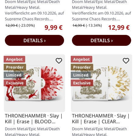
Doom Metal/Epic Metal/Death
Doom Metal/Epic Metal/Death
Metal/Heavy Metal.
Metal/Heavy Metal.
Veröffentlicht am 09.10.2026, auf
Veröffentlicht am 09.10.2026, auf
Supreme Chaos Records.
Supreme Chaos Records.
Limitierte weiße Musik-Kasssette
Reguläre Jewelcase-Auflage mit
Regulärer Preis:
Regulärer Preis:
12,99 €
(-23.09%)
14,99 €
(-13.34%)
9,99 €
12,99 €
Verkaufspreis:
Verkaufspr
mit…
12-seitigem…
DETAILS ›
DETAILS ›
Angebot
Angebot
Preorder
Preorder
Limited
Limited
Exclusive
Exclusive
THRONEHAMMER · Slay |
THRONEHAMMER · Slay |
Kill | Erase | BLOOD
Kill | Erase | CLEAR
SPLATTER 2LP
WHITE GOLD 2LP
Doom Metal/Epic Metal/Death
Doom Metal/Epic Metal/Death
Metal/Heavy Metal.
Metal/Heavy Metal.