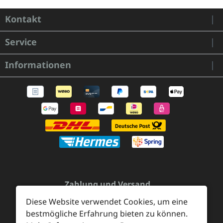
Kontakt
Service
Informationen
Zahlung und Versand
Widerrufsrecht und Rücksendung
Kontakt
Diese Website verwendet Cookies, um eine
bestmögliche Erfahrung bieten zu können.
Händleranfragen
Cookie-Voreinstellungen