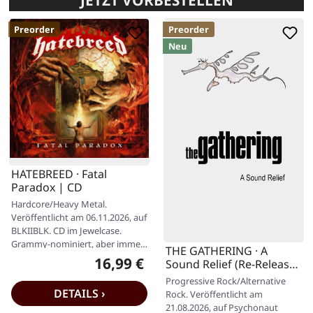
JETZT VORBESTELLEN
Preorder
Preorder
Neu
HATEBREED · Fatal
Paradox | CD
Hardcore/Heavy Metal.
Veröffentlicht am 06.11.2026, auf
BLKIIBLK. CD im Jewelcase.
Grammy-nominiert, aber immer
THE GATHERING · A
noch blutverschmiert und
16,99 €
Regulärer Preis:
Sound Relief (Re-Release)
ungebrochen…
| 2DVD
Progressive Rock/Alternative
DETAILS ›
Rock. Veröffentlicht am
21.08.2026, auf Psychonaut