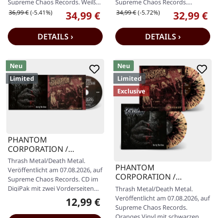
Supreme Chaos Records. Weißes
Supreme Chaos Records.
Doppel-Vinyl im Gatefold-Cover
Schwarzes Doppel-Vinyl im
Regulärer Preis:
Regulärer Preis:
36,99 €
(-5.41%)
34,99 €
(-5.72%)
34,99 €
32,99 €
Verkaufspreis:
Verkaufspr
mit…
Gatefold-Cover mit…
DETAILS ›
DETAILS ›
Neu
Neu
Limited
Limited
Exclusive
PHANTOM
CORPORATION /
CATBREATH · Commando
Thrash Metal/Death Metal.
/ Die By The Claw |
PHANTOM
Veröffentlicht am 07.08.2026, auf
DIGIPAK CD
CORPORATION /
Supreme Chaos Records. CD im
CATBREATH · Commando
DigiPak mit zwei Vorderseiten
Thrash Metal/Death Metal.
/ Die By The Claw |
und 10-seitigem Faltbooklet.…
Veröffentlicht am 07.08.2026, auf
12,99 €
Regulärer Preis:
ORANGE/BLACK/RED
Supreme Chaos Records.
SPLATTER LP
Oranges Vinyl mit schwarzen