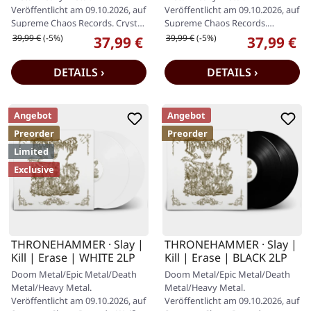
Veröffentlicht am 09.10.2026, auf
Veröffentlicht am 09.10.2026, auf
Supreme Chaos Records. Crystal
Supreme Chaos Records.
Clear/Blood Splatter Doppel-
Transparentes Doppel-Vinyl mit
Regulärer Preis:
Regulärer Preis:
39,99 €
(-5%)
39,99 €
(-5%)
37,99 €
37,99 €
Verkaufspreis:
Verkaufspr
Vinyl im…
weißen und…
DETAILS ›
DETAILS ›
Angebot
Angebot
Preorder
Preorder
Limited
Exclusive
THRONEHAMMER · Slay |
THRONEHAMMER · Slay |
Kill | Erase | WHITE 2LP
Kill | Erase | BLACK 2LP
Doom Metal/Epic Metal/Death
Doom Metal/Epic Metal/Death
Metal/Heavy Metal.
Metal/Heavy Metal.
Veröffentlicht am 09.10.2026, auf
Veröffentlicht am 09.10.2026, auf