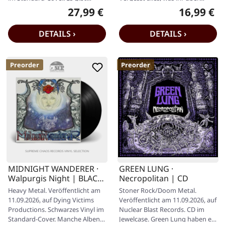
Bands, die schwere Musik…
sterile Live-Mitschnitte zu
27,99 €
16,99 €
Regulärer Preis:
Regulärer P
wissen…
DETAILS ›
DETAILS ›
Preorder
Preorder
MIDNIGHT WANDERER ·
GREEN LUNG ·
Walpurgis Night | BLACK
Necropolitan | CD
LP
Heavy Metal. Veröffentlicht am
Stoner Rock/Doom Metal.
11.09.2026, auf Dying Victims
Veröffentlicht am 11.09.2026, auf
Productions. Schwarzes Vinyl im
Nuclear Blast Records. CD im
Standard-Cover. Manche Alben
Jewelcase. Green Lung haben es