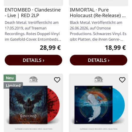
ENTOMBED · Clandestine
IMMORTAL · Pure
- Live | RED 2LP
Holocaust (Re-Release) |
BLACK LP
Death Metal. Veröffentlicht am
Black Metal. Veröffentlicht am
17.05.2019, auf Treeman
26.06.2026, auf Osmose
Recordings. Rotes Doppel-Vinyl
Productions. Schwarzes Vinyl. Es
im Gatefold-Cover. Entombeds
gibt Platten, die ihren Genre-
"Clandestine Live" ist eine…
Kanon für immer verändern —
28,99 €
18,99 €
Regulärer Preis:
Regulärer P
und…
DETAILS ›
DETAILS ›
Neu
Limited