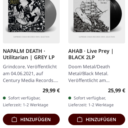
NAPALM DEATH ·
AHAB · Live Prey |
Utilitarian | GREY LP
BLACK 2LP
Grindcore. Veröffentlicht
Doom Metal/Death
am 04.06.2021, auf
Metal/Black Metal.
Century Media Records.
Veröffentlicht am
Graues Vinyl. Limitiert auf
26.06.2020, auf Napalm
Regulärer Preis:
Reguläre
29,99 €
25,99 €
300 Exemplare. Napalm
Records. Schwarzes Vinyl
Sofort verfügbar,
Sofort verfügbar,
Death liefern mit
im Gatefold-Cover mit
Lieferzeit: 1-2 Werktage
Lieferzeit: 1-2 Werktage
„Utilitarian"…
Etching auf der D-Seite.…
HINZUFÜGEN
HINZUFÜGEN