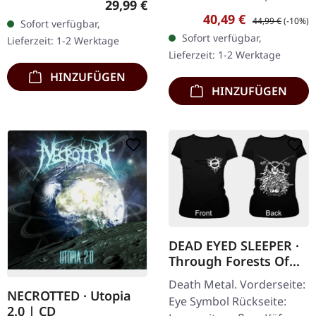
Regulärer Preis:
29,99 €
Chaos Records.
Chaos Records. SCR-
Verkaufspreis:
Regulärer Preis:
40,49 €
44,99 €
(-10%)
Sofort verfügbar,
EXKLUSIVES PREORDER
exklusives Transparent
Sofort verfügbar,
Lieferzeit: 1-2 Werktage
BUDNLE! Die ersten 50
Rot/Schwarz/Weiß…
Lieferzeit: 1-2 Werktage
nummerierten Exemplare
HINZUFÜGEN
kommen mit…
HINZUFÜGEN
DEAD EYED SLEEPER ·
Through Forests Of
Nonentities Bug |
Death Metal. Vorderseite:
GIRLIE L
NECROTTED · Utopia
Eye Symbol Rückseite:
2.0 | CD