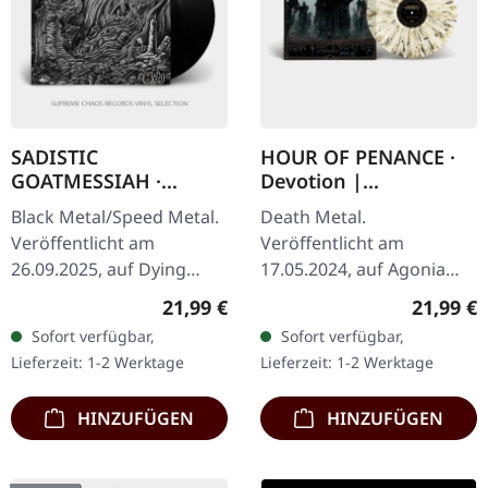
SADISTIC
HOUR OF PENANCE ·
GOATMESSIAH ·
Devotion |
Violence | BLACK LP
MULITCOLOR
Black Metal/Speed Metal.
Death Metal.
SPLATTER LP
Veröffentlicht am
Veröffentlicht am
26.09.2025, auf Dying
17.05.2024, auf Agonia
Victims Productions.
Records. Mehrfarbiges
Regulärer Preis:
Reguläre
21,99 €
21,99 €
Schwarzes Vinyl mit
Splatter Vinyl. Hour Of
Sofort verfügbar,
Sofort verfügbar,
Insert-Poster, Sticker,
Penance entfesseln mit
Lieferzeit: 1-2 Werktage
Lieferzeit: 1-2 Werktage
Postkarte und…
„Devotion" ihren bisher…
HINZUFÜGEN
HINZUFÜGEN