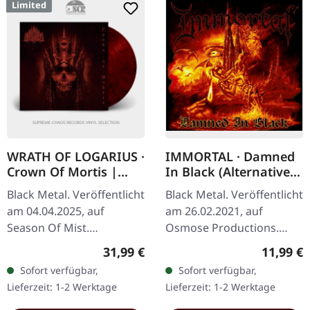
Limited
WRATH OF LOGARIUS ·
IMMORTAL · Damned
Crown Of Mortis |
In Black (Alternative
RED/BLACK LP
Artwork) | CD
Black Metal. Veröffentlicht
Black Metal. Veröffentlicht
am 04.04.2025, auf
am 26.02.2021, auf
Season Of Mist.
Osmose Productions.
Rot/schwarz
Jewelcase CD mit
Regulärer Preis:
Reguläre
31,99 €
11,99 €
marmoriertes Vinyl 12" im
alternativem Artwork.
Sofort verfügbar,
Sofort verfügbar,
Gatefold Cover. Limitiert
Immortal liefern mit
Lieferzeit: 1-2 Werktage
Lieferzeit: 1-2 Werktage
auf 300 Exemplare. In…
„Damned in Black" ein…