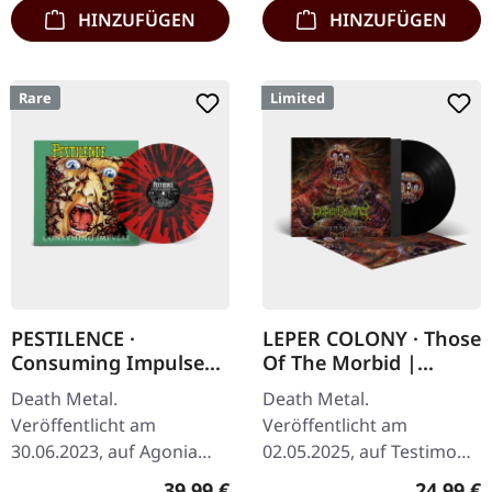
HINZUFÜGEN
HINZUFÜGEN
Rare
Limited
PESTILENCE ·
LEPER COLONY · Those
Consuming Impulse
Of The Morbid |
(Re-Release 2023) |
BLACK LP
Death Metal.
Death Metal.
RED/BLACK SPLATTER
Veröffentlicht am
Veröffentlicht am
LP
30.06.2023, auf Agonia
02.05.2025, auf Testimony
Records. Remastered,
Records. Schwarzes Vinyl,
Regulärer Preis:
Reguläre
39,99 €
24,99 €