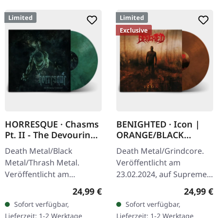
Limited
Limited
Exclusive
HORRESQUE · Chasms
BENIGHTED · Icon |
Pt. II - The Devouring
ORANGE/BLACK
Exorbitance |
MARBLED LP
Death Metal/Black
Death Metal/Grindcore.
MARBLED LP
Metal/Thrash Metal.
Veröffentlicht am
Veröffentlicht am
23.02.2024, auf Supreme
22.03.2024, auf Supreme
Chaos Records.
Regulärer Preis:
Reguläre
24,99 €
24,99 €
Chaos Records. Exklusives
Transparent Dunkel-
Sofort verfügbar,
Sofort verfügbar,
'Malstrom
Orange mit schwarz
Lieferzeit: 1-2 Werktage
Lieferzeit: 1-2 Werktage