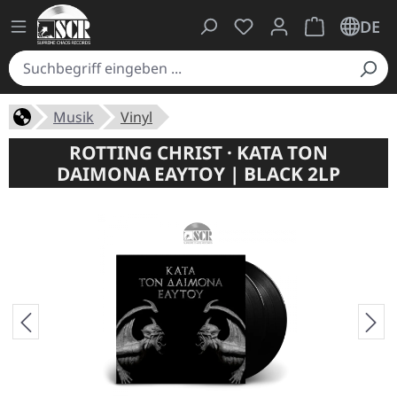
Du hast 0 Produkte auf
Warenkorb ent
DE
Musik
Vinyl
ROTTING CHRIST · KATA TON
DAIMONA EAYTOY | BLACK 2LP