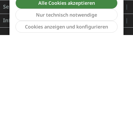
Alle Cookies akzeptieren
Service
Nur technisch notwendige
Informationen
Werkzeu
Cookies anzeigen und konfigurieren
Zahlung und Versand
Widerrufsrecht und Rücksendung
Kontakt
Händleranfragen
Cookie-Voreinstellungen