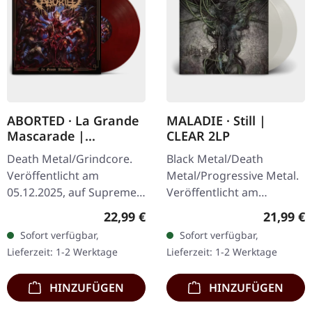
ABORTED · La Grande
MALADIE · Still |
Mascarade |
CLEAR 2LP
TRANSPARENT
Death Metal/Grindcore.
Black Metal/Death
RED/BLACK LP
Veröffentlicht am
Metal/Progressive Metal.
05.12.2025, auf Supreme
Veröffentlicht am
Chaos Records. Zum
10.04.2015, auf Supreme
Regulärer Preis:
Reguläre
22,99 €
21,99 €
ersten Mal auf Vinyl mit
Chaos Records.
Sofort verfügbar,
Sofort verfügbar,
speziellem Mastering
Transparentes Doppel-
Lieferzeit: 1-2 Werktage
Lieferzeit: 1-2 Werktage
extra für Vinyl.…
Vinyl im schweren…
HINZUFÜGEN
HINZUFÜGEN