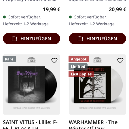
Jubiläumsauflage zum
Schweres 180g Doppel-
Regulärer Preis:
Reguläre
19,99 €
20,99 €
25jährigen, schwarzes
Vinyl im Gatefold-Cover
Sofort verfügbar,
Sofort verfügbar,
Vinyl mit Etching auf der
mit der extra 7" Single
Lieferzeit: 1-2 Werktage
Lieferzeit: 1-2 Werktage
B-Seite. In…
"Neon". 7"…
HINZUFÜGEN
HINZUFÜGEN
Rare
Angebot
Limited
Last Copies
SAINT VITUS · Lillie: F-
WARHAMMER · The
65 | BLACK LP
Winter Of Our