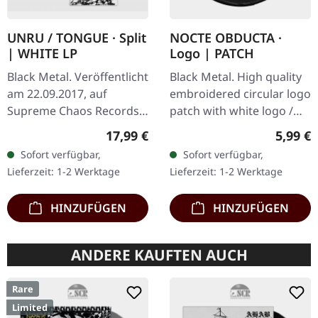
UNRU / TONGUE · Split
NOCTE OBDUCTA ·
| WHITE LP
Logo | PATCH
Black Metal. Veröffentlicht
Black Metal. High quality
am 22.09.2017, auf
embroidered circular logo
Supreme Chaos Records.
patch with white logo /
Weißes Vinyl, limitiert auf
black background,
Regulärer Preis:
Regulär
17,99 €
5,99 €
nur 250
embroidered edge. Size
Sofort verfügbar,
Sofort verfügbar,
handnummerierte
ca. 10 cm diameter
Lieferzeit: 1-2 Werktage
Lieferzeit: 1-2 Werktage
Exemplare. · 180g Vinyl
für…
HINZUFÜGEN
HINZUFÜGEN
ANDERE KAUFTEN AUCH
Rare
Limited