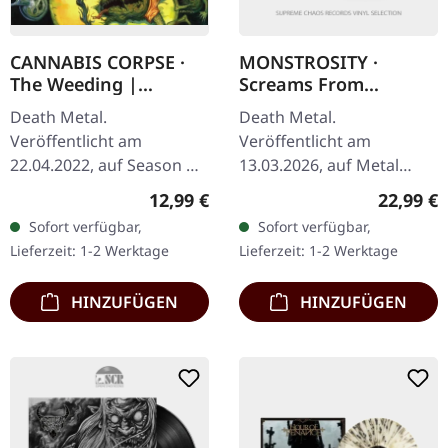
CANNABIS CORPSE ·
MONSTROSITY ·
The Weeding |
Screams From
DIGIPAK CD
Beneath The Surface |
Death Metal.
Death Metal.
BLACK LP
Veröffentlicht am
Veröffentlicht am
22.04.2022, auf Season Of
13.03.2026, auf Metal
Mist. CD im Digipak mit 6-
Blade Records. Schwarzes
Regulärer Preis:
Reguläre
12,99 €
22,99 €
seitigem gefalteten
Vinyl im Standard-Cover
Sofort verfügbar,
Sofort verfügbar,
Booklet Cannabis Corpse
mit Poster, Insert und
Lieferzeit: 1-2 Werktage
Lieferzeit: 1-2 Werktage
entfesseln mit „The…
Download-Karte.…
HINZUFÜGEN
HINZUFÜGEN