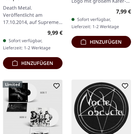
Logo mit großem Käfer-
Death Metal.
Artwork 100% Baumwolle
Regulär
7,99 €
Veröffentlicht am
Sofort verfügbar,
17.10.2014, auf Supreme
Lieferzeit: 1-2 Werktage
Chaos Records. CD im
Regulärer Preis:
9,99 €
Jewelcase. Das neueste
Sofort verfügbar,
HINZUFÜGEN
Album von NECROTTED
Lieferzeit: 1-2 Werktage
bietet mal wieder nur
das…
HINZUFÜGEN
Limited