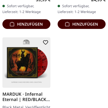
rotes Vinyl mit
enthält doppelseitiges
Sofort verfügbar,
Sofort verfügbar,
schwarzem Splatter.
Einlageblatt, polylinierten
Lieferzeit: 1-2 Werktage
Lieferzeit: 1-2 Werktage
Pestilences "Consuming
Innenschlauch,…
Impulse" ist…
HINZUFÜGEN
HINZUFÜGEN
MARDUK · Infernal
Eternal | RED/BLACK
SPLATTER 2LP
Black Metal. Veröffentlicht