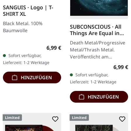
SANGUIS · Logo | T-
SHIRT XL
Black Metal. 100%
SUBCONSCIOUS · All
Baumwolle
Things Are Equal in
Death | CD
Death Metal/Progressive
Regulärer Preis:
6,99 €
Metal/Thrash Metal.
Sofort verfügbar,
Veröffentlicht am
Lieferzeit: 1-2 Werktage
08.08.2008, auf Supreme
Regulär
6,99 €
Chaos Records. CD im
Sofort verfügbar,
HINZUFÜGEN
Jewelcase mit 8-seitigem
Lieferzeit: 1-2 Werktage
Booklet.…
HINZUFÜGEN
Limited
Limited