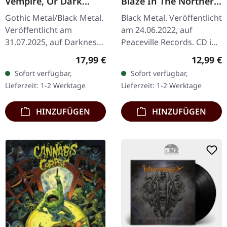
Vempire, Or Dark
Blaze In The Northern
Faerytales In
Sky (Re-Release) | CD
Gothic Metal/Black Metal.
Black Metal. Veröffentlicht
Phallustein |
Veröffentlicht am
am 24.06.2022, auf
DIGIBOOK CD
31.07.2025, auf Darkness
Peaceville Records. CD im
Shall Rise Productions.
Jewelcase. Dieses
Regulärer Preis:
Reguläre
17,99 €
12,99 €
Hardcover-Digibook mit
norwegische Black Metal
Sofort verfügbar,
Sofort verfügbar,
24-seitigem Booklet,
Meisterwerk gilt als eines
Lieferzeit: 1-2 Werktage
Lieferzeit: 1-2 Werktage
Neue…
der…
HINZUFÜGEN
HINZUFÜGEN