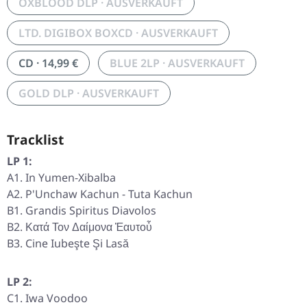
OXBLOOD DLP · AUSVERKAUFT
LTD. DIGIBOX BOXCD · AUSVERKAUFT
CD · 14,99 €
BLUE 2LP · AUSVERKAUFT
GOLD DLP · AUSVERKAUFT
Tracklist
LP 1:
A1. In Yumen-Xibalba
A2. P'Unchaw Kachun - Tuta Kachun
B1. Grandis Spiritus Diavolos
B2. Κατά Τον Δαίμονα Ἐαυτοὗ
B3. Cine Iubeşte Şi Lasă
LP 2:
C1. Iwa Voodoo