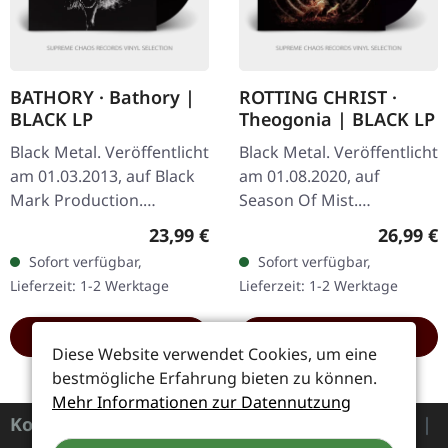
BATHORY · Bathory |
ROTTING CHRIST ·
BLACK LP
Theogonia | BLACK LP
Black Metal. Veröffentlicht
Black Metal. Veröffentlicht
am 01.03.2013, auf Black
am 01.08.2020, auf
Mark Production.
Season Of Mist.
Schwarzes Vinyl. Das
Schwarzes Vinyl im
Regulärer Preis:
Reguläre
23,99 €
26,99 €
selbstbetitelte
Gatefold-Cover. Rotting
Sofort verfügbar,
Sofort verfügbar,
Debütalbum von Bathory
Christ liefern mit ihrem
Lieferzeit: 1-2 Werktage
Lieferzeit: 1-2 Werktage
ist ein Meilenstein…
siebten Studiowerk…
HINZUFÜGEN
HINZUFÜGEN
Diese Website verwendet Cookies, um eine
bestmögliche Erfahrung bieten zu können.
Mehr Informationen zur Datennutzung
Kontakt