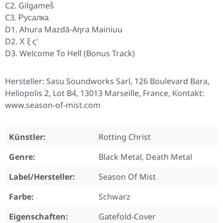
C2. Gilgameš
C3. Русалка
D1. Ahura Mazdā-Aŋra Mainiuu
D2. Χ ξ ς'
D3. Welcome To Hell (Bonus Track)
Hersteller: Sasu Soundworks Sarl, 126 Boulevard Bara,
Heliopolis 2, Lot B4, 13013 Marseille, France, Kontakt:
www.season-of-mist.com
Künstler:
Rotting Christ
Genre:
Black Metal, Death Metal
Label/Hersteller:
Season Of Mist
Farbe:
Schwarz
Eigenschaften:
Gatefold-Cover