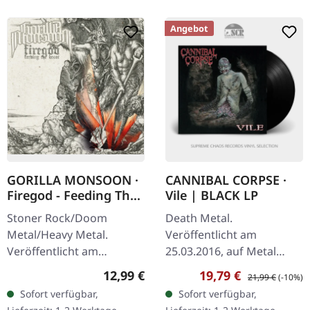
Angebot
GORILLA MONSOON ·
CANNIBAL CORPSE ·
Firegod - Feeding The
Vile | BLACK LP
Beast | CD
Stoner Rock/Doom
Death Metal.
Metal/Heavy Metal.
Veröffentlicht am
Veröffentlicht am
25.03.2016, auf Metal
11.05.2018, auf Supreme
Blade Records. Schwarzes
Regulärer Preis:
Verkaufspreis:
Regulärer Preis:
12,99 €
19,79 €
21,99 €
(-10%)
Chaos Records. CD im
Vinyl mit Poster. "Vile"
Sofort verfügbar,
Sofort verfügbar,
Jewelcase mit 8-seitigem
markiert einen