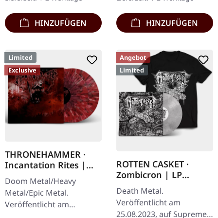
Clear/Grün/Schwarz
marmoriertem Vinyl mit
marmoriertes'…
schwerem…
HINZUFÜGEN
HINZUFÜGEN
Limited
Angebot
Exclusive
Limited
THRONEHAMMER ·
ROTTEN CASKET ·
Incantation Rites |
Zombicron | LP
SPLATTER 2LP
Doom Metal/Heavy
BUNDLE
Death Metal.
Metal/Epic Metal.
Veröffentlicht am
Veröffentlicht am
25.08.2023, auf Supreme
21.10.2022, auf Supreme