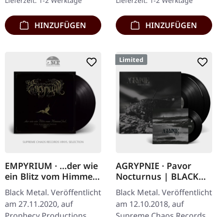
Lieferzeit: 1-2 Werktage
Lieferzeit: 1-2 Werktage
Booklet. Das dritte
bedeutenden Meilenstein
Album…
im…
HINZUFÜGEN
HINZUFÜGEN
Limited
EMPYRIUM · ...der wie
AGRYPNIE · Pavor
ein Blitz vom Himmel
Nocturnus | BLACK
fiel... | BLACK LP
2LP+7" BUNDLE
Black Metal. Veröffentlicht
Black Metal. Veröffentlicht
am 27.11.2020, auf
am 12.10.2018, auf
Prophecy Productions.
Supreme Chaos Records.