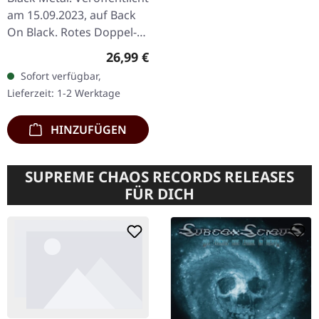
am 15.09.2023, auf Back
On Black. Rotes Doppel-
Vinyl mit schwarzem
Regulärer Preis:
26,99 €
Splatter im Gatefold-
Sofort verfügbar,
Cover. Marduk liefern
Lieferzeit: 1-2 Werktage
mit…
HINZUFÜGEN
SUPREME CHAOS RECORDS RELEASES
FÜR DICH