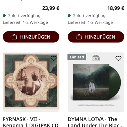
Schwarzes Vinyl,
30.09.2021, auf The Devil's
Regulärer Preis:
Reguläre
23,99 €
18,99 €
beinhaltet Einleger und
Elixirs Records. 180g
Sofort verfügbar,
Sofort verfügbar,
gepolsterte Innenhülle
schwarzes Vinyl im
Lieferzeit: 1-2 Werktage
Lieferzeit: 1-2 Werktage
Arcturus'…
Gatefold Cover mit
schwarz…
HINZUFÜGEN
HINZUFÜGEN
Limited
FYRNASK · VII -
DYMNA LOTVA · The
Kenoma | DIGIPAK CD
Land Under The Black