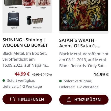
SHINING · Shining |
SATAN´S WRATH ·
WOODEN CD BOXSET
Aeons Of Satan´s
Reign | CD
Black Metal. Im Box Set,
Black Metal. Veröffentlicht
veröffentlicht am
am 08.11.2013, auf Metal
15.09.2023, auf Napalm
Blade Records. Only Satan
Records. Die streng auf
Is Lord 4:42 Die White
Verkaufspreis:
Regulärer Preis:
44,99 €
Reguläre
14,99 €
49,99 €
(-10%)
800 Stück limitierte
Witch Die 5:19 Archfiend
Sofort verfügbar,
Sofort verfügbar,
Deluxe Holzbox enthält
4:57 Ecstasies Of…
Lieferzeit: 1-2 Werktage
Lieferzeit: 1-2 Werktage
das Album als…
HINZUFÜGEN
HINZUFÜGEN