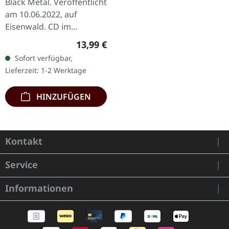
Black Metal. Veröffentlicht
am 10.06.2022, auf
Eisenwald. CD im
Jewelcase. UADA kehren
Regulärer Preis:
13,99 €
mit ihrem dritten
Sofort verfügbar,
Vollalbum "Djinn" zurück,
Lieferzeit: 1-2 Werktage
einer…
HINZUFÜGEN
Kontakt
Service
Informationen