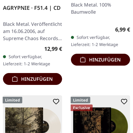
Black Metal. 100%
AGRYPNIE · F51.4 | CD
Baumwolle
Black Metal. Veröffentlicht
Regulär
6,99 €
am 16.06.2006, auf
Sofort verfügbar,
Supreme Chaos Records.
Lieferzeit: 1-2 Werktage
CD im Jewelcase mit 12-
Regulärer Preis:
12,99 €
seitigem Booklet. Als
Sofort verfügbar,
Agrypnie 2006 „F51.4"…
HINZUFÜGEN
Lieferzeit: 1-2 Werktage
HINZUFÜGEN
Limited
Limited
Exclusive