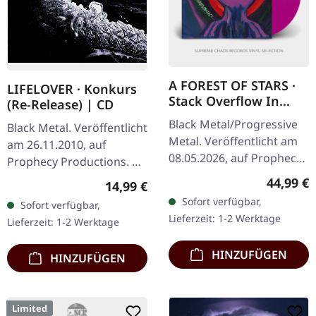
A FOREST OF STARS ·
LIFELOVER · Konkurs
Stack Overflow In
(Re-Release) | CD
Corpse Pile Interface |
Black Metal/Progressive
Black Metal. Veröffentlicht
VIOLET 2LP
Metal. Veröffentlicht am
am 26.11.2010, auf
08.05.2026, auf Prophecy
Prophecy Productions. CD
Productions. Violettes
im Jewelcase. Das Album
Reguläre
44,99 €
Regulärer Preis:
14,99 €
Doppel-Vinyl im Gatefold-
"Konkurs" von Lifelover
Sofort verfügbar,
Sofort verfügbar,
Cover mit Insert und…
ist ein eindringliches
Lieferzeit: 1-2 Werktage
Lieferzeit: 1-2 Werktage
Werk,…
HINZUFÜGEN
HINZUFÜGEN
Limited