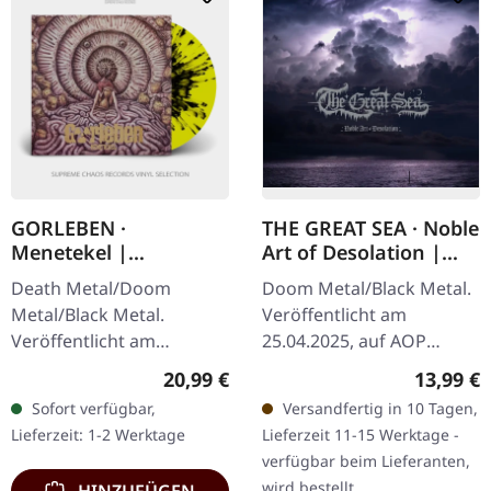
GORLEBEN ·
THE GREAT SEA · Noble
Menetekel |
Art of Desolation |
YELLOW/BLACK
DIGIPAK CD
Death Metal/Doom
Doom Metal/Black Metal.
SPLATTER LP
Metal/Black Metal.
Veröffentlicht am
Veröffentlicht am
25.04.2025, auf AOP
15.10.2025, auf Darkness
Records. CD im Digipak,
Regulärer Preis:
Reguläre
20,99 €
13,99 €
Shall Rise Productions.
16-seitiges Booklet. The
Sofort verfügbar,
Versandfertig in 10 Tagen,
Gelbes Vinyl mit
Great Sea begibt sich mit
Lieferzeit: 1-2 Werktage
Lieferzeit 11-15 Werktage -
schwarzen Splattern und
ihrem…
verfügbar beim Lieferanten,
mit…
wird bestellt