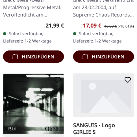
Black Metal/Death
Black Metal. Veröffentlicht
Metal/Progressive Metal.
am 23.02.2004, auf
Veröffentlicht am
Supreme Chaos Records.
10.04.2015, auf Supreme
Hochwertiges 180g Vinyl
Regulärer Preis:
Verkaufspreis:
Regulärer Preis:
21,99 €
17,09 €
18,99 €
(-10.01%)
Chaos Records.
mit schönem Gatefold
Sofort verfügbar,
Sofort verfügbar,
Transparentes Doppel-
Cover und bedruckten
Lieferzeit: 1-2 Werktage
Lieferzeit: 1-2 Werktage
Vinyl im schweren…
Innenhüllen.…
HINZUFÜGEN
HINZUFÜGEN
SANGUIS · Logo |
GIRLIE S