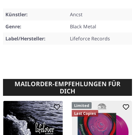
Künstler:
Ancst
Genre:
Black Metal
Label/Hersteller:
Lifeforce Records
MAILORDER-EMPFEHLUNGEN FÜR
DICH
Limited
Last Copies