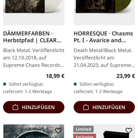
DÄMMERFARBEN ·
HORRESQUE · Chasms
Herbstpfad | CLEAR
Pt. I - Avarice and
LP
Retribution |
Black Metal. Veröffentlicht
Death Metal/Black Metal.
YELLOW/BLACK LP
am 12.10.2018, auf
Veröffentlicht am
Supreme Chaos Records.
21.04.2023, auf Supreme
Transparentes Vinyl
Chaos Records.
Regulärer Preis:
Reguläre
18,99 €
23,99 €
limitiert auf nur 200
Transparent
Sofort verfügbar,
Sofort verfügbar,
Exemplare. Diese
Dunkelgelb/Schwarz
Lieferzeit: 1-2 Werktage
Lieferzeit: 1-2 Werktage
hochwertige…
marmoriertes Vinyl im
schweren Cover…
HINZUFÜGEN
HINZUFÜGEN
Limited
Exclusive