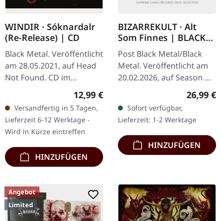
WINDIR · Sóknardalr
BIZARREKULT · Alt
(Re-Release) | CD
Som Finnes | BLACK
LP
Black Metal. Veröffentlicht
Post Black Metal/Black
am 28.05.2021, auf Head
Metal. Veröffentlicht am
Not Found. CD im
20.02.2026, auf Season Of
Jewelcase. Aus den
Mist Underground
Regulärer Preis:
Reguläre
12,99 €
26,99 €
frostigen Landschaften
Activists. Schwarzes Vinyl
Versandfertig in 5 Tagen,
Sofort verfügbar,
Norwegens stammend,
im Standard-Cover mit
Lieferzeit 6-12 Werktage -
Lieferzeit: 1-2 Werktage
steht das…
Insert.…
Wird in Kürze eintreffen
HINZUFÜGEN
HINZUFÜGEN
Angebot
Limited