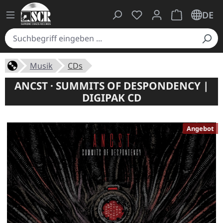
Du hast 0 Produkte auf
Warenkorb ent
DE
Musik
CDs
ANCST · SUMMITS OF DESPONDENCY |
DIGIPAK CD
Angebot