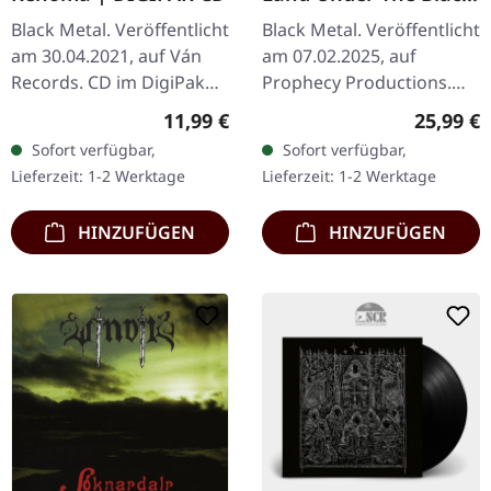
Wings: Swamp (Зямля
Black Metal. Veröffentlicht
Black Metal. Veröffentlicht
Пад Чорнымі
am 30.04.2021, auf Ván
am 07.02.2025, auf
Крыламі: Дрыгва) |
Records. CD im DigiPak
Prophecy Productions.
DARK GREEN LP
mit goldenem
Dunkelgrünes Vinyl im
Regulärer Preis:
Reguläre
11,99 €
25,99 €
Heißprägedruck. "VII -
Standard-Cover mit Insert
Sofort verfügbar,
Sofort verfügbar,
Kenoma" von Fyrnask ist
und gefütterter
Lieferzeit: 1-2 Werktage
Lieferzeit: 1-2 Werktage
eine kühne…
Innenhülle.…
HINZUFÜGEN
HINZUFÜGEN