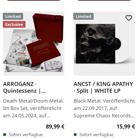
Limited
Limited
Exclusive
ARROGANZ ·
ANCST / KING APATHY
Quintessenz |
· Split | WHITE LP
WOODEN BOX SET
Death Metal/Doom Metal.
Black Metal. Veröffentlicht
Im Box Set, veröffentlicht
am 22.09.2017, auf
am 24.05.2024, auf
Supreme Chaos Records.
Supreme Chaos Records.
Weißes Vinyl, limitiert auf
Regulärer Preis:
Reguläre
89,99 €
15,99 €
Ultra schwere,
nur 300
Sofort verfügbar,
Sofort verfügbar,
handgearbeitete Holzbox
handnummerierte