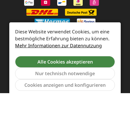
Diese Website verwendet Cookies, um eine
bestmögliche Erfahrung bieten zu können.
Mehr Informationen zur Datennutzung
Zahlung und Versand
Widerrufsrecht und Rücksendung
Kontakt
Alle Cookies akzeptieren
Händleranfragen
Cookie-Voreinstellungen
Nur technisch notwendige
Werkzeu
Cookies anzeigen und konfigurieren
Alle Preise inkl. gesetzl. Mehrwertsteuer zzgl.
Versandkosten
und ggf. Nachnahmegebühren, wenn
nicht anders angegeben.
Vertrag widerrufen