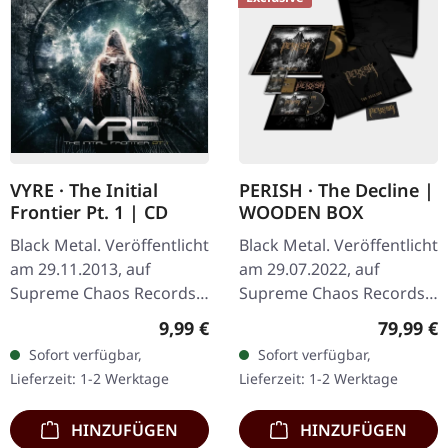
VYRE · The Initial
PERISH · The Decline |
Frontier Pt. 1 | CD
WOODEN BOX
Black Metal. Veröffentlicht
Black Metal. Veröffentlicht
am 29.11.2013, auf
am 29.07.2022, auf
Supreme Chaos Records.
Supreme Chaos Records.
CD im Jewelcase mit 8-
Extrem schwere schwarze
Regulärer Preis:
Reguläre
9,99 €
79,99 €
seitigem Booklet. Was
Holzbox mit graviertem
Sofort verfügbar,
Sofort verfügbar,
passiert, wenn drei
Logo, Titel und
Lieferzeit: 1-2 Werktage
Lieferzeit: 1-2 Werktage
kosmische…
Nummerierung,…
HINZUFÜGEN
HINZUFÜGEN