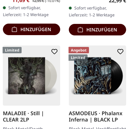
Reguläre
22,99 €
12,99 €
(-10.01%)
"Stille (Das nagende
limitiert auf 100
Sofort verfügbar,
Sofort verfügbar,
Schweigen)" zeigen sich
Exemplare. Händler-
Lieferzeit: 1-2 Werktage
Lieferzeit: 1-2 Werktage
Nocte Obducta…
Version für…
HINZUFÜGEN
HINZUFÜGEN
Limited
Angebot
Limited
MALADIE · Still |
ASMODEUS · Phalanx
CLEAR 2LP
Inferna | BLACK LP