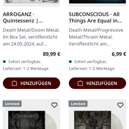
ARROGANZ ·
SUBCONSCIOUS · All
Quintessenz |
Things Are Equal in
WOODEN BOX SET
Death | CD
Death Metal/Doom Metal.
Death Metal/Progressive
Im Box Set, veröffentlicht
Metal/Thrash Metal.
am 24.05.2024, auf
Veröffentlicht am
Supreme Chaos Records.
08.08.2008, auf Supreme
Regulärer Preis:
Regulär
89,99 €
6,99 €
Ultra schwere,
Chaos Records. CD im
Sofort verfügbar,
Sofort verfügbar,
handgearbeitete Holzbox
Jewelcase mit 8-seitigem
Lieferzeit: 1-2 Werktage
Lieferzeit: 1-2 Werktage
mit graviertem…
Booklet.…
HINZUFÜGEN
HINZUFÜGEN
Limited
Limited