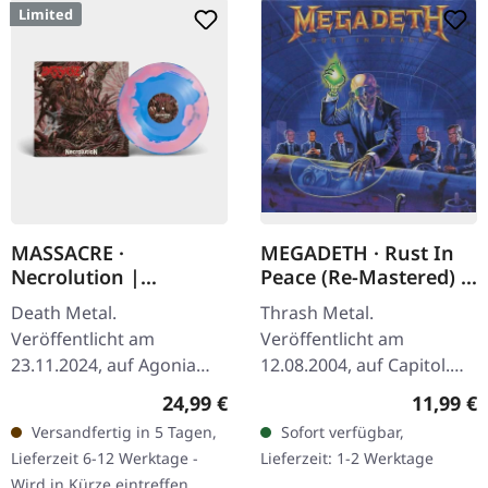
Limited
MASSACRE ·
MEGADETH · Rust In
Necrolution |
Peace (Re-Mastered) |
PINK/BLUE COLOR IN
CD
Death Metal.
Thrash Metal.
COLOR LP
Veröffentlicht am
Veröffentlicht am
23.11.2024, auf Agonia
12.08.2004, auf Capitol.
Records. Pink/Blau Vinyl
CD im Jewelcase, neu
Regulärer Preis:
Reguläre
24,99 €
11,99 €
mit Merge-Effekt..
gemasterte Version.
Versandfertig in 5 Tagen,
Sofort verfügbar,
Limitiert auf 250
Megadeths „Rust In
Lieferzeit 6-12 Werktage -
Lieferzeit: 1-2 Werktage
Exemplare. "Necrolution"
Peace“ ist ein
Wird in Kürze eintreffen