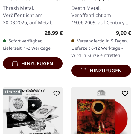
LP
Thrash Metal.
Death Metal.
Veröffentlicht am
Veröffentlicht am
20.03.2026, auf Metal
19.06.2009, auf Century
Blade Records. Weißes
Media Records. CD im
Regulärer Preis:
Regulär
28,99 €
9,99 €
Vinyl im Standard-Cover
Jewelcase. Die
Sofort verfügbar,
Versandfertig in 5 Tagen,
mit Poster. Plastic Head
holländischen Death
Lieferzeit: 1-2 Werktage
Lieferzeit 6-12 Werktage -
exklusives weißes Vinyl,…
Metal Legenden Asphyx
Wird in Kürze eintreffen
liefern mit…
HINZUFÜGEN
HINZUFÜGEN
Limited