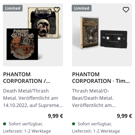
Limited
Limited
PHANTOM
PHANTOM
CORPORATION /
CORPORATION · Time
HARROWED · Split |
And Tide | BLACK
Death Metal/Thrash
Thrash Metal/D-
DIGIPAK CD
TRANSPARENT TAPE
Metal. Veröffentlicht am
Beat/Death Metal.
14.10.2022, auf Supreme
Veröffentlicht am
Chaos Records. Wende-
12.12.2025, auf Supreme
Regulärer Preis:
Regulär
9,99 €
9,99 €
DigiPak mit je einer Band
Chaos Records. Tape-
Sofort verfügbar,
Sofort verfügbar,
auf einer Seite und 8-
Version mit 6-seitiger
Lieferzeit: 1-2 Werktage
Lieferzeit: 1-2 Werktage
seitigem…
Inlaycard und im