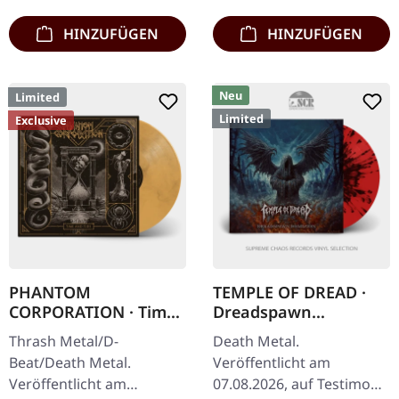
schicken…
HINZUFÜGEN
HINZUFÜGEN
Neu
Limited
Limited
Exclusive
PHANTOM
TEMPLE OF DREAD ·
CORPORATION · Time
Dreadspawn
And Tide | ORANGE
Dominion | RED
Thrash Metal/D-
Death Metal.
MARBLED LP
SPLATTER LP
Beat/Death Metal.
Veröffentlicht am
Veröffentlicht am
07.08.2026, auf Testimony