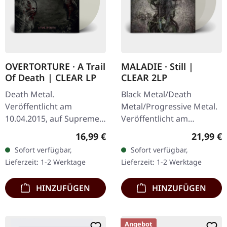
OVERTORTURE · A Trail
MALADIE · Still |
Of Death | CLEAR LP
CLEAR 2LP
Death Metal.
Black Metal/Death
Veröffentlicht am
Metal/Progressive Metal.
10.04.2015, auf Supreme
Veröffentlicht am
Chaos Records.
10.04.2015, auf Supreme
Regulärer Preis:
Reguläre
16,99 €
21,99 €
Transparentes Vinyl mit
Chaos Records.
Sofort verfügbar,
Sofort verfügbar,
Insert. Limitiert auf 100
Transparentes Doppel-
Lieferzeit: 1-2 Werktage
Lieferzeit: 1-2 Werktage
handnummerierte
Vinyl im schweren…
Exemplare.…
HINZUFÜGEN
HINZUFÜGEN
Angebot