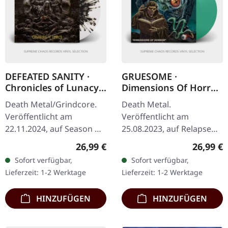
DEFEATED SANITY ·
GRUESOME ·
Chronicles of Lunacy |
Dimensions Of Horror
TRANSPARENT
| CLEAR GREEN LP
Death Metal/Grindcore.
Death Metal.
CLEAR/BLACK
Veröffentlicht am
Veröffentlicht am
SPLATTER LP
22.11.2024, auf Season Of
25.08.2023, auf Relapse
Mist. Transparent clear
Records. Transparent
Regulärer Preis:
Reguläre
26,99 €
26,99 €
Vinyl mit schwarzem
grünes Vinyl. Gruesome
Sofort verfügbar,
Sofort verfügbar,
Splatter, limitiert auf 300
kehren mit ihrem bisher
Lieferzeit: 1-2 Werktage
Lieferzeit: 1-2 Werktage
Stück im…
brutalsten Werk zurück -
…
HINZUFÜGEN
HINZUFÜGEN