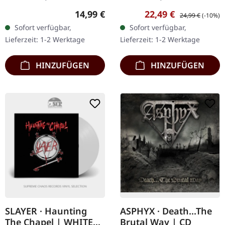
Records. Jewelcase-CD mit
Headbangers. Schwarzes
Regulärer Preis:
Verkaufspreis:
Regulärer Preis:
14,99 €
22,49 €
24,99 €
(-10%)
12-seitigem Booklet.
Vinyl. Skelethal kehren
Sofort verfügbar,
Sofort verfügbar,
Leidenschaftlicher und
mit ihrem bisher
Lieferzeit: 1-2 Werktage
Lieferzeit: 1-2 Werktage
packender kann der Old…
verheerendsten Opus
zurück –…
HINZUFÜGEN
HINZUFÜGEN
SLAYER · Haunting
ASPHYX · Death...The
The Chapel | WHITE
Brutal Way | CD