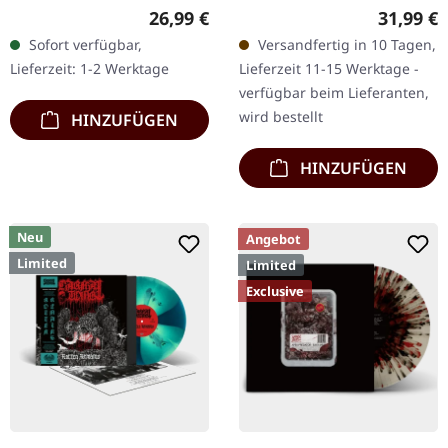
12.12.2025, auf Supreme
Records. Rotes Vinyl mit
Regulärer Preis:
Reguläre
26,99 €
31,99 €
Chaos Records. Orange
schwarzen Splattern im
Sofort verfügbar,
Versandfertig in 10 Tagen,
marmoriertes Vinyl mit
Standard-Cover mit
Lieferzeit: 1-2 Werktage
Lieferzeit 11-15 Werktage -
Insert. Limitiert auf 150…
Insert. Limitiert auf 250…
verfügbar beim Lieferanten,
wird bestellt
HINZUFÜGEN
HINZUFÜGEN
Neu
Angebot
Limited
Limited
Exclusive