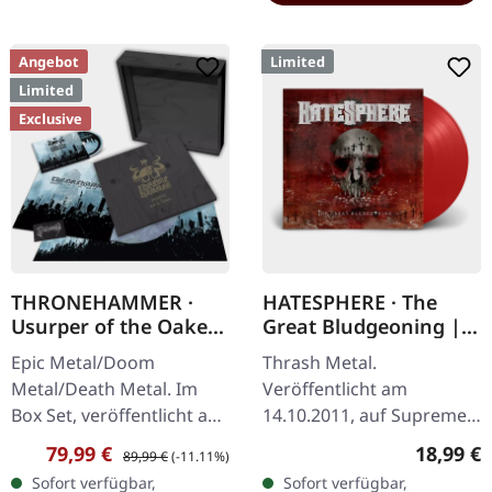
Angebot
Limited
Limited
Exclusive
THRONEHAMMER ·
HATESPHERE · The
Usurper of the Oaken
Great Bludgeoning |
Throne | WOODEN LP
TRANSPARENT RED LP
Epic Metal/Doom
Thrash Metal.
BOX SET
Metal/Death Metal. Im
Veröffentlicht am
Box Set, veröffentlicht am
14.10.2011, auf Supreme
08.03.2024, auf Supreme
Chaos Records.
Verkaufspreis:
Regulärer Preis:
Reguläre
79,99 €
18,99 €
89,99 €
(-11.11%)
Chaos Records. Ultra
Transparent rotes Vinyl
Sofort verfügbar,
Sofort verfügbar,