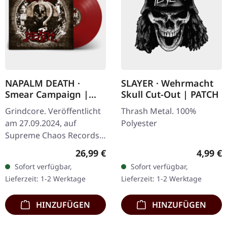
NAPALM DEATH ·
SLAYER · Wehrmacht
Smear Campaign |
Skull Cut-Out | PATCH
RUSTY RED LP
Grindcore. Veröffentlicht
Thrash Metal. 100%
am 27.09.2024, auf
Polyester
Supreme Chaos Records.
Dunkelrotes Vinyl mit
Regulärer Preis:
Regulär
26,99 €
4,99 €
Insert und schwerem
Sofort verfügbar,
Sofort verfügbar,
Cover, limitiert auf 300
Lieferzeit: 1-2 Werktage
Lieferzeit: 1-2 Werktage
Exemplare. ·…
HINZUFÜGEN
HINZUFÜGEN