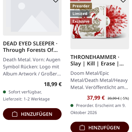
Preorder
Limited
Exclusive
DEAD EYED SLEEPER ·
Through Forests Of
Nonentities Bug Zip |
THRONEHAMMER ·
Death Metal. Vorn: Augen
HSW ZIP L
Slay | Kill | Erase |
Symbol Rücken: Logo mit
BLOOD SPLATTER 2LP
Doom Metal/Epic
Album Artwork / Großer
Metal/Death Metal/Heavy
stilisierter Käfer 80%
Regulärer Preis:
18,99 €
Metal. Veröffentlicht am
Baumwolle, 20% Polyester
Sofort verfügbar,
09.10.2026, auf Supreme
Verkaufspreis:
Regulärer Preis
37,99 €
39,99 €
(-5%)
Lieferzeit: 1-2 Werktage
Chaos Records. Crystal
Preorder. Erscheint am 9.
Clear/Blood Splatter
Oktober 2026
HINZUFÜGEN
Doppel-Vinyl im…
HINZUFÜGEN