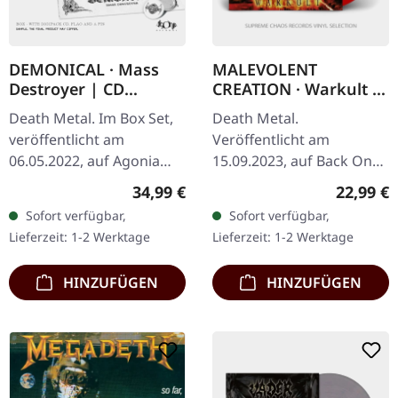
DEMONICAL · Mass
MALEVOLENT
Destroyer | CD
CREATION · Warkult |
BOXSET
RED LP
Death Metal. Im Box Set,
Death Metal.
veröffentlicht am
Veröffentlicht am
06.05.2022, auf Agonia
15.09.2023, auf Back On
Records. CD in Clam-Shell
Black. Rotes Vinyl im
Regulärer Preis:
Reguläre
34,99 €
22,99 €
Box mit Logo-Pin und
Gatefold-Cover.
Sofort verfügbar,
Sofort verfügbar,
großer Flagge. Limitiert
Malevolent Creation
Lieferzeit: 1-2 Werktage
Lieferzeit: 1-2 Werktage
auf 1000…
liefern mit „Warkult"
einen…
HINZUFÜGEN
HINZUFÜGEN