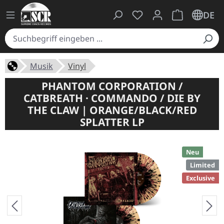
Du hast 0 Produkte auf
Warenkorb ent
DE
Musik
Vinyl
PHANTOM CORPORATION /
CATBREATH · COMMANDO / DIE BY
THE CLAW | ORANGE/BLACK/RED
SPLATTER LP
Neu
Limited
Exclusive