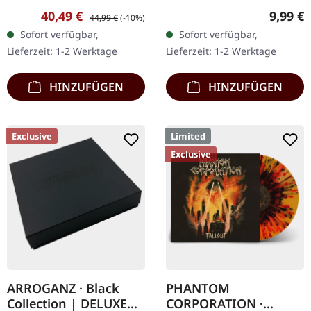
Chaos Records.
Chaos Records. CD im
Verkaufspreis:
Regulärer Preis:
Regulär
40,49 €
9,99 €
44,99 €
(-10%)
EXKLUSIVES PREORDER
Jewelcase. Das neueste
Sofort verfügbar,
Sofort verfügbar,
BUDNLE! Die ersten 50
Album von NECROTTED
Lieferzeit: 1-2 Werktage
Lieferzeit: 1-2 Werktage
nummerierten Exemplare
bietet mal wieder nur
kommen mit…
das…
HINZUFÜGEN
HINZUFÜGEN
Exclusive
Limited
Exclusive
ARROGANZ · Black
PHANTOM
Collection | DELUXE
CORPORATION ·