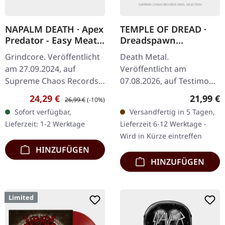
NAPALM DEATH · Apex
TEMPLE OF DREAD ·
Predator - Easy Meat |
Dreadspawn
CLEAR RED BLACK
Dominion | BLACK LP
Grindcore. Veröffentlicht
Death Metal.
FLESH MARBLED LP
am 27.09.2024, auf
Veröffentlicht am
Supreme Chaos Records.
07.08.2026, auf Testimony
Transparent Vinyl,
Records. Schwarzes Vinyl
Verkaufspreis:
Regulärer Preis:
Reguläre
24,29 €
21,99 €
26,99 €
(-10%)
marmoriert mit Rot und
im Standard-Cover mit 2-
Sofort verfügbar,
Versandfertig in 5 Tagen,
Schwarz, mit 4-seitigem
seitigem Insert. Temple
Lieferzeit: 1-2 Werktage
Lieferzeit 6-12 Werktage -
Booklet und…
Of Dread haben mit…
Wird in Kürze eintreffen
HINZUFÜGEN
HINZUFÜGEN
Limited