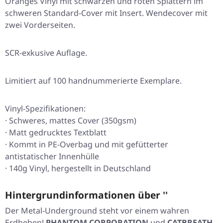
Oranges Vinyl mit schwarzen und roten Splattern im
schweren Standard-Cover mit Insert. Wendecover mit
zwei Vorderseiten.
SCR-exkusive Auflage.
Limitiert auf 100 handnummerierte Exemplare.
Vinyl-Spezifikationen:
· Schweres, mattes Cover (350gsm)
· Matt gedrucktes Textblatt
· Kommt in PE-Overbag und mit gefütterter
antistatischer Innenhülle
· 140g Vinyl, hergestellt in Deutschland
Hintergrundinformationen über ''
Der Metal-Underground steht vor einem wahren
Erdbeben!
PHANTOM CORPORATION
und
CATBREATH