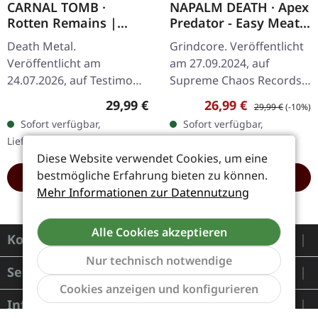
CARNAL TOMB ·
NAPALM DEATH · Apex
Rotten Remains |
Predator - Easy Meat |
TURQUOISE LP
WHITE RED BLACK
Death Metal.
Grindcore. Veröffentlicht
SPLATTER LP
Veröffentlicht am
am 27.09.2024, auf
24.07.2026, auf Testimony
Supreme Chaos Records.
Records. Türkisfarbenes
Exklusives Splatter-Vinyl
Regulärer Preis:
Verkaufspreis:
Regulärer Preis:
29,99 €
26,99 €
29,99 €
(-10%)
Vinyl mit Frost-Effekt im
mit 4-seitigem Booklet
Sofort verfügbar,
Sofort verfügbar,
Gatefold-Cover. Inklusive
und zweiseitigem A2-
Lieferzeit: 1-2 Werktage
Lieferzeit: 1-2 Werktage
2-seitigem…
Poster,…
Diese Website verwendet Cookies, um eine
bestmögliche Erfahrung bieten zu können.
HINZUFÜGEN
HINZUFÜGEN
Mehr Informationen zur Datennutzung
Alle Cookies akzeptieren
Kontakt
Nur technisch notwendige
Service
Werkzeu
Cookies anzeigen und konfigurieren
Informationen