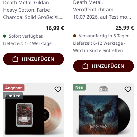
Death Metal.
Death Metal. Gildan
LP
GREY T-SHIRT
Veröffentlicht am
Heavy Cotton, Farbe
10.07.2026, auf Testimony
Charcoal Solid Größe: XL -
Records. Weißes Vinyl mit
Extra Large 100%
Reguläre
25,99 €
Regulärer Preis:
16,99 €
roten Splattern im
Baumwolle
Versandfertig in 5 Tagen,
Sofort verfügbar,
Standard-Cover. Enthält 2-
Lieferzeit 6-12 Werktage -
Lieferzeit: 1-2 Werktage
seitiges Insert und…
Wird in Kürze eintreffen
HINZUFÜGEN
HINZUFÜGEN
Neu
Angebot
Limited