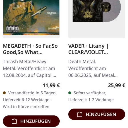
MEGADETH · So Far,So
VADER · Litany |
Good,So What
CLEAR/VIOLET
(Remastered) | CD
MARBLED LP
Thrash Metal/Heavy
Death Metal.
Metal. Veröffentlicht am
Veröffentlicht am
12.08.2004, auf Capitol.
06.06.2025, auf Metal
CD im Jewelcase mit 12-
Blade Records.
Regulärer Preis:
Reguläre
11,99 €
25,99 €
seitigem Booklet und 4
Clear/Violett
Versandfertig in 5 Tagen,
Sofort verfügbar,
Bonus-Tracks. Remaster
marmoriertes Vinyl. Litany
Lieferzeit 6-12 Werktage -
Lieferzeit: 1-2 Werktage
2004.…
ist ein intensives und
Wird in Kürze eintreffen
kompromissloses…
HINZUFÜGEN
HINZUFÜGEN