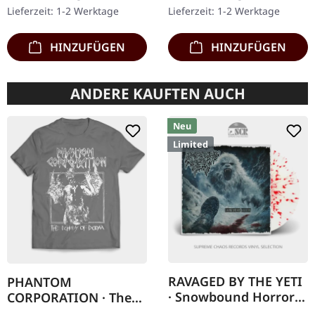
schwere, handgearbeitete
im Gatefold-Cover,
Lieferzeit: 1-2 Werktage
Lieferzeit: 1-2 Werktage
Holzbox mit…
nummeriert, limitiert auf
400…
HINZUFÜGEN
HINZUFÜGEN
ANDERE KAUFTEN AUCH
Neu
Limited
RAVAGED BY THE YETI
PHANTOM
· Snowbound Horror |
CORPORATION · The
WHITE/RED SPLATTER
Echoes Of Doom |