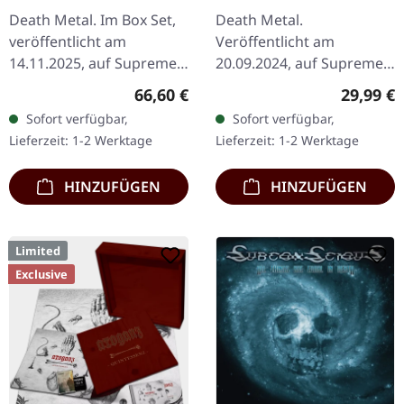
BOX SET
Fallout | FIRE
Death Metal. Im Box Set,
Death Metal.
SPLATTER LP
veröffentlicht am
Veröffentlicht am
14.11.2025, auf Supreme
20.09.2024, auf Supreme
Chaos Records. Schwarze
Chaos Records. SCR-
Regulärer Preis:
Reguläre
66,60 €
29,99 €
Deluxe-Box mit
exklusives 'Fire Splatter'
Sofort verfügbar,
Sofort verfügbar,
verschiedenen Releases in
Vinyl mit Insert, limitiert
Lieferzeit: 1-2 Werktage
Lieferzeit: 1-2 Werktage
einer noblen,…
auf 150…
HINZUFÜGEN
HINZUFÜGEN
Limited
Exclusive