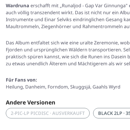
Wardruna
erschafft mit „Runaljod - Gap Var Ginnunga" e
auch völlig transzendent wirkt. Das ist nicht nur ein Alb
Instrumente und Einar Selviks eindringlichen Gesang kan
Maultrommeln, Ziegenhörner und Rahmentrommeln auf eine
Das Album entfaltet sich wie eine uralte Zeremonie, wob
Fjorden und ursprünglichen Wäldern transportieren. Sel
praktisch spüren kannst, wie sich die Runen ins Dasein
zu etwas unendlich Älterem und Mächtigerem als wir sel
Für Fans von:
Heilung, Danheim, Forndom, Skuggsjá, Gaahls Wyrd
Andere Versionen
2-PIC-LP PICDISC · AUSVERKAUFT
BLACK 2LP · 35