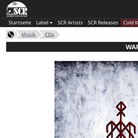
Startseite
Label
SCR Artists
SCR Releases
Cold K
Musik
CDs
WAR