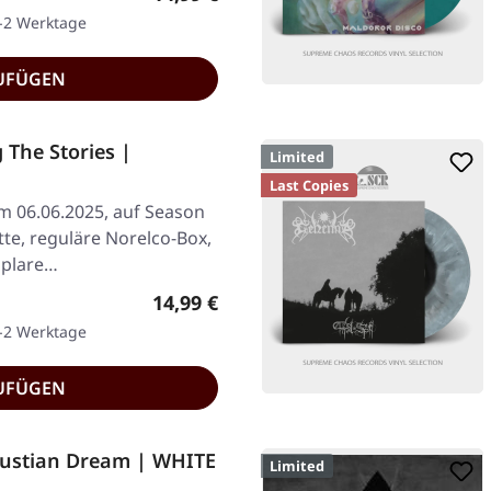
1-2 Werktage
UFÜGEN
The Stories |
Limited
Last Copies
am 06.06.2025, auf Season
tte, reguläre Norelco-Box,
emplare…
Regulärer Preis:
14,99 €
1-2 Werktage
UFÜGEN
austian Dream | WHITE
Limited