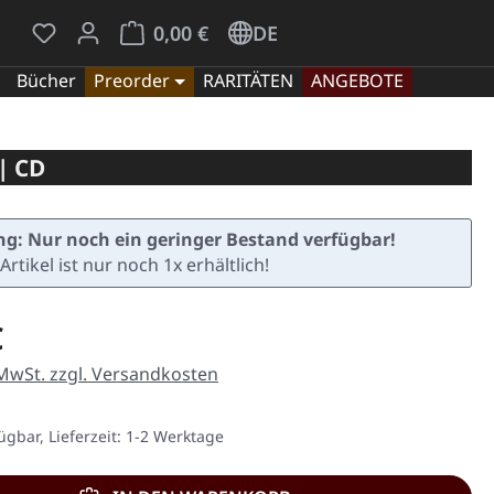
Du hast 0 Produkte auf dem Merkzettel
Warenkorb enthält 0 Positionen. Der Gesamt
0,00 €
DE
Bücher
Preorder
RARITÄTEN
ANGEBOTE
| CD
g: Nur noch ein geringer Bestand verfügbar!
Artikel ist nur noch 1x erhältlich!
eis:
€
 MwSt. zzgl. Versandkosten
ügbar, Lieferzeit: 1-2 Werktage