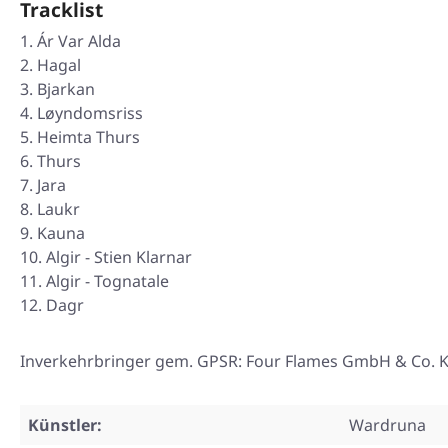
Tracklist
Ár Var Alda
Hagal
Bjarkan
Løyndomsriss
Heimta Thurs
Thurs
Jara
Laukr
Kauna
Algir - Stien Klarnar
Algir - Tognatale
Dagr
Inverkehrbringer gem. GPSR: Four Flames GmbH & Co. KG
Künstler:
Wardruna