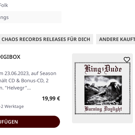
Folk
ings
 CHAOS RECORDS RELEASES FÜR DICH
ANDERE KAUF
 DIGIBOX
am 23.06.2023, auf Season
hält CD & Bonus-CD, 2
n. "Helvegr"…
Regulärer Preis:
19,99 €
1-2 Werktage
UFÜGEN