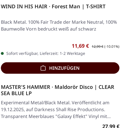
WIND IN HIS HAIR · Forest Man | T-SHIRT
Black Metal. 100% Fair Trade der Marke Neutral, 100%
Baumwolle Vorn bedruckt weiß auf schwarz
Verkaufspreis:
Regulärer Preis:
11,69 €
12,99 €
(-10.01%)
Sofort verfügbar, Lieferzeit: 1-2 Werktage
HINZUFÜGEN
MASTER'S HAMMER · Maldorör Disco | CLEAR
SEA BLUE LP
Experimental Metal/Black Metal. Veröffentlicht am
19.12.2025, auf Darkness Shall Rise Productions.
Transparent Meerblaues "Galaxy Effekt" Vinyl mit…
Regulärer 
27,99 €