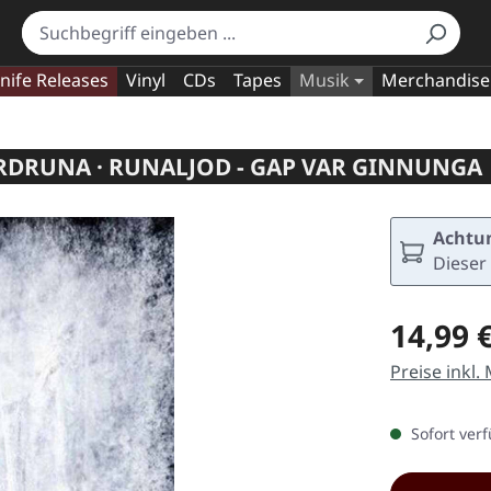
nife Releases
Vinyl
CDs
Tapes
Musik
Merchandise
DRUNA · RUNALJOD - GAP VAR GINNUNGA 
Achtun
Dieser 
Regulärer Pr
14,99 
Preise inkl.
Sofort verf