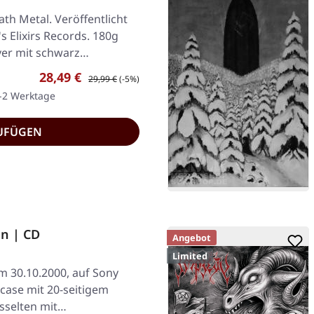
h Metal. Veröffentlicht
s Elixirs Records. 180g
ver mit schwarz…
Verkaufspreis:
Regulärer Preis:
28,49 €
29,99 €
(-5%)
1-2 Werktage
UFÜGEN
an | CD
Angebot
Limited
am 30.10.2000, auf Sony
case mit 20-seitigem
esselten mit…