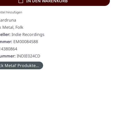
IN DEN WARENKORB
ttel hinzufügen
ardruna
k Metal, Folk
eller:
Indie Recordings
ummer:
EM00084588
14380864
rnummer:
INDIE024CD
ck Metal‘ Produkte...