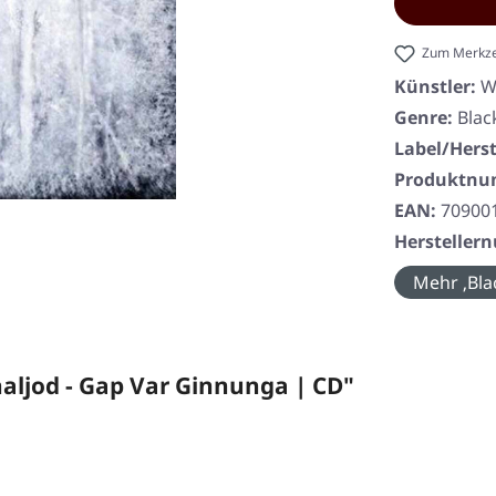
Zum Merkze
Künstler:
W
Genre:
Blac
Label/Herst
Produktn
EAN:
70900
Herstelle
Mehr ‚Bla
ljod - Gap Var Ginnunga | CD"