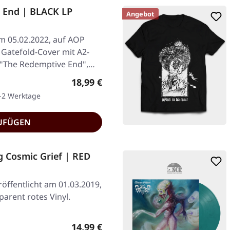
 End | BLACK LP
Angebot
am 05.02.2022, auf AOP
 Gatefold-Cover mit A2-
 "The Redemptive End",…
Regulärer Preis:
18,99 €
1-2 Werktage
UFÜGEN
g Cosmic Grief | RED
öffentlicht am 01.03.2019,
arent rotes Vinyl.
Regulärer Preis:
14,99 €