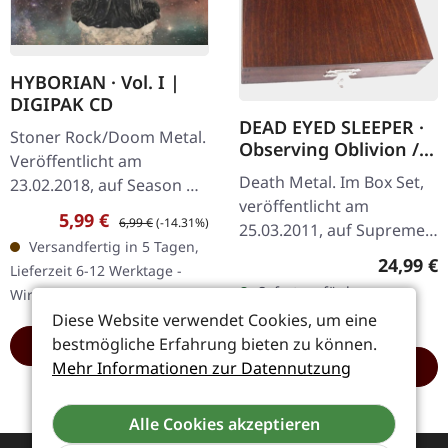
HYBORIAN · Vol. I |
DIGIPAK CD
DEAD EYED SLEEPER ·
Stoner Rock/Doom Metal.
Observing Oblivion /
Veröffentlicht am
Through Forests Of
Death Metal. Im Box Set,
23.02.2018, auf Season Of
Nonentities | 2CD
veröffentlicht am
Mist. CD im Digipak, erste
WOODEN BOX SET
Verkaufspreis:
Regulärer Preis:
5,99 €
6,99 €
(-14.31%)
25.03.2011, auf Supreme
Auflage. Hyborian spielen
Versandfertig in 5 Tagen,
Chaos Records. Der
keine Riffs — sie
Reguläre
24,99 €
Lieferzeit 6-12 Werktage -
Nachfolger von "Through
schmieden…
Sofort verfügbar,
Wird in Kürze eintreffen
Forests Of Nonentities"
Lieferzeit: 1-2 Werktage
Diese Website verwendet Cookies, um eine
ist direkter…
bestmögliche Erfahrung bieten zu können.
HINZUFÜGEN
HINZUFÜGEN
Mehr Informationen zur Datennutzung
Alle Cookies akzeptieren