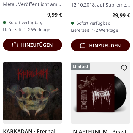
Metal. Veröffentlicht am
12.10.2018, auf Supreme
08.03.2004, auf Supreme
Chaos Records. Schweres
Regulärer Preis:
9,99 €
Reguläre
29,99 €
Chaos Records. CD im
180g Doppel-Vinyl im
Sofort verfügbar,
Sofort verfügbar,
Jewelcase mit 16-seitigem
Gatefold-Cover mit der
Lieferzeit: 1-2 Werktage
Lieferzeit: 1-2 Werktage
Booklet.…
extra 7" Single…
HINZUFÜGEN
HINZUFÜGEN
Limited
KARKADAN · Eternal
IN AETERNUM · Beast