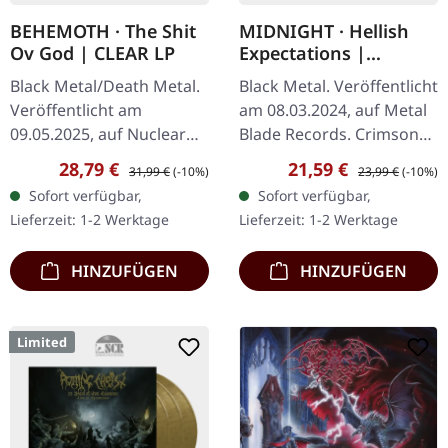
BEHEMOTH · The Shit
MIDNIGHT · Hellish
Ov God | CLEAR LP
Expectations |
CRIMSON RED/BLACK
Black Metal/Death Metal.
Black Metal. Veröffentlicht
SMOKE LP
Veröffentlicht am
am 08.03.2024, auf Metal
09.05.2025, auf Nuclear
Blade Records. Crimson
Blast Records. Klares
Red/Black Smoke Vinyl.
Verkaufspreis:
Regulärer Preis:
Verkaufspreis:
Regulärer Preis:
28,79 €
21,59 €
31,99 €
(-10%)
23,99 €
(-10%)
Vinyl, limitierte Auflage.
"Hellish Expectations" ist
Sofort verfügbar,
Sofort verfügbar,
Behemoths kühne
das neueste Werk der…
Lieferzeit: 1-2 Werktage
Lieferzeit: 1-2 Werktage
Veröffentlichung…
HINZUFÜGEN
HINZUFÜGEN
Limited