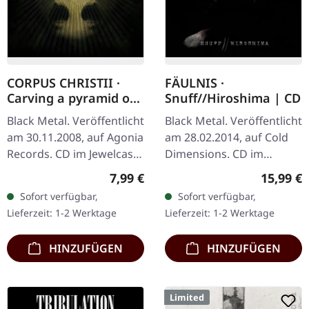
CORPUS CHRISTII ·
FÄULNIS ·
Carving a pyramid of
Snuff//Hiroshima | CD
thoughts | CD
Black Metal. Veröffentlicht
Black Metal. Veröffentlicht
am 30.11.2008, auf Agonia
am 28.02.2014, auf Cold
Records. CD im Jewelcase.
Dimensions. CD im
Die portugiesische Black
Jewelcase.
Regulärer Preis:
Reguläre
7,99 €
15,99 €
Metal-Formation Corpus
"Snuff//Hiroshima" ist
Sofort verfügbar,
Sofort verfügbar,
Christii liefert mit…
eine eindringliche
Lieferzeit: 1-2 Werktage
Lieferzeit: 1-2 Werktage
Erkundung der
emotionalen…
HINZUFÜGEN
HINZUFÜGEN
Limited