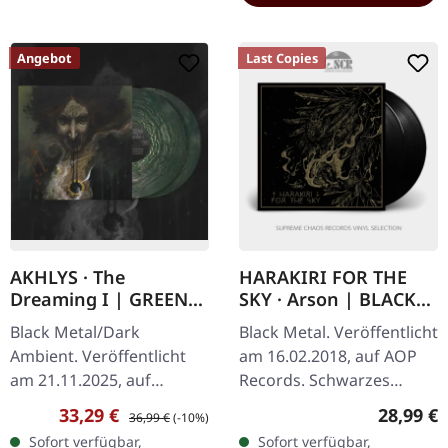
Angebot
Last Copies
AKHLYS · The
HARAKIRI FOR THE
Dreaming I | GREEN
SKY · Arson | BLACK
GALAXY 2LP
2LP
Black Metal/Dark
Black Metal. Veröffentlicht
Ambient. Veröffentlicht
am 16.02.2018, auf AOP
am 21.11.2025, auf
Records. Schwarzes
Debemur Morti
Doppel-Vinyl im Gatefold-
Verkaufspreis:
Regulärer Preis:
Reguläre
33,29 €
28,99 €
36,99 €
(-10%)
Productions. Dukelgrün
Cover mit goldenem
Sofort verfügbar,
Sofort verfügbar,