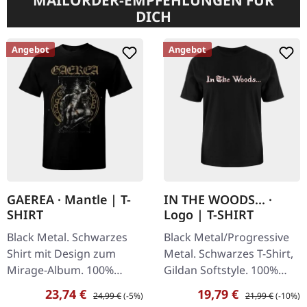
MAILORDER-EMPFEHLUNGEN FÜR
DICH
Angebot
Angebot
GAEREA · Mantle | T-
IN THE WOODS... ·
SHIRT
Logo | T-SHIRT
Black Metal. Schwarzes
Black Metal/Progressive
Shirt mit Design zum
Metal. Schwarzes T-Shirt,
Mirage-Album. 100%
Gildan Softstyle. 100%
Baumwolle. Better Cotton
Baumwolle.
Verkaufspreis:
Regulärer Preis:
Verkaufspreis:
Regulärer Preis:
23,74 €
19,79 €
24,99 €
(-5%)
21,99 €
(-10%)
Initiative in weicher, semi-