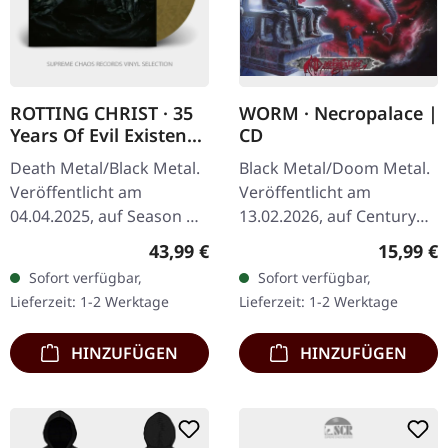
ROTTING CHRIST · 35
WORM · Necropalace |
Years Of Evil Existence
CD
- Live In Lycabettus |
Death Metal/Black Metal.
Black Metal/Doom Metal.
GOLD/BLACK 3LP
Veröffentlicht am
Veröffentlicht am
04.04.2025, auf Season Of
13.02.2026, auf Century
Mist. Gold und Schwarz
Media Records. Standard
Regulärer Preis:
Reguläre
43,99 €
15,99 €
marmoriertes Dreifach-
CD im Jewelcase.
Sofort verfügbar,
Sofort verfügbar,
Vinyl im Deluxe-Dreifach-
„Necropalace" ist eine
Lieferzeit: 1-2 Werktage
Lieferzeit: 1-2 Werktage
Gatefold…
duestere,…
HINZUFÜGEN
HINZUFÜGEN