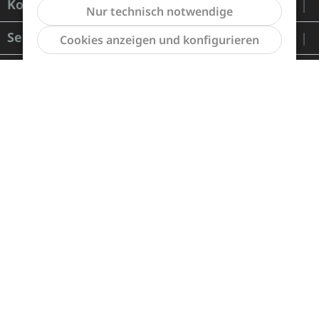
Kontakt
Nur technisch notwendige
Werkzeu
Service
Cookies anzeigen und konfigurieren
Informationen
Zahlung und Versand
Widerrufsrecht und Rücksendung
Kontakt
Händleranfragen
Cookie-Voreinstellungen