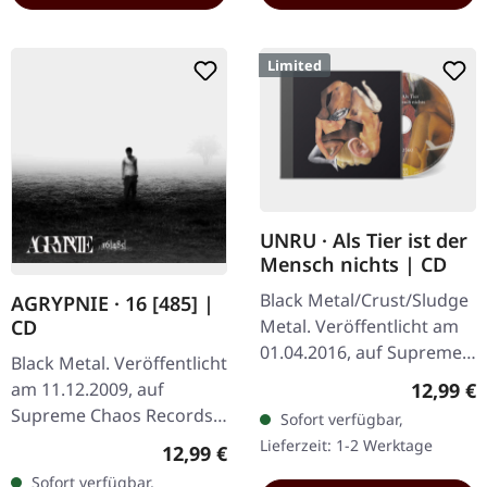
Limited
UNRU · Als Tier ist der
Mensch nichts | CD
Black Metal/Crust/Sludge
AGRYPNIE · 16 [485] |
Metal. Veröffentlicht am
CD
01.04.2016, auf Supreme
Black Metal. Veröffentlicht
Chaos Records. Limitierte
Reguläre
12,99 €
am 11.12.2009, auf
CD im Jewelcase. Aus dem
Supreme Chaos Records.
Sofort verfügbar,
Underground-Nichts…
CD im Jewelcase mit 12-
Lieferzeit: 1-2 Werktage
Regulärer Preis:
12,99 €
seitigem Booklet. Das
Sofort verfügbar,