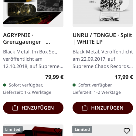
AGRYPNIE ·
UNRU / TONGUE · Split
Grenzgaenger |
| WHITE LP
DELUXE GOLD/CLEAR
Black Metal. Im Box Set,
Black Metal. Veröffentlicht
4LP BOX SET
veröffentlicht am
am 22.09.2017, auf
12.10.2018, auf Supreme
Supreme Chaos Records.
Chaos Records. Eine
Weißes Vinyl, limitiert auf
Regulärer Preis:
Reguläre
79,99 €
17,99 €
noble Box, die die beiden
nur 250
Sofort verfügbar,
Sofort verfügbar,
Agrypnie-Alben
handnummerierte
Lieferzeit: 1-2 Werktage
Lieferzeit: 1-2 Werktage
"Grenzgænger" und…
Exemplare. · 180g Vinyl
für…
HINZUFÜGEN
HINZUFÜGEN
Limited
Limited