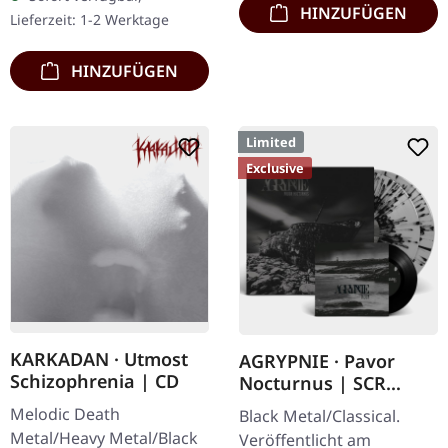
dritte Album von
HINZUFÜGEN
Lieferzeit: 1-2 Werktage
AGRYPNIE ist…
HINZUFÜGEN
Limited
Exclusive
KARKADAN · Utmost
AGRYPNIE · Pavor
Schizophrenia | CD
Nocturnus | SCR
GREY/BLACK SPLATTER
Melodic Death
Black Metal/Classical.
2LP+7" BUNDLE
Metal/Heavy Metal/Black
Veröffentlicht am