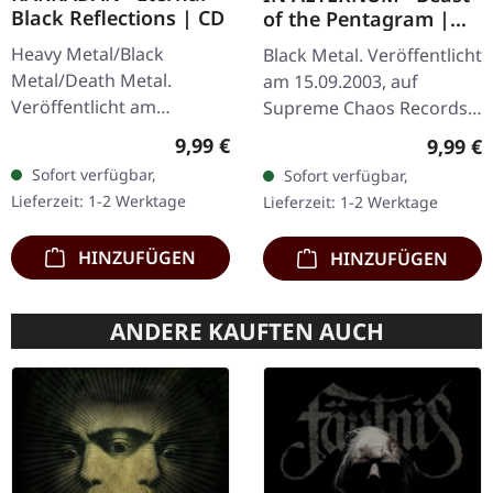
Black Reflections | CD
of the Pentagram |
BLACK 10" MLP
Heavy Metal/Black
Black Metal. Veröffentlicht
Metal/Death Metal.
am 15.09.2003, auf
Veröffentlicht am
Supreme Chaos Records.
19.01.2002, auf Supreme
Achtung! Wir haben nur
Regulärer Preis:
9,99 €
Regulär
9,99 €
Chaos Records. CD im
noch Exemplare mit
Sofort verfügbar,
Sofort verfügbar,
Jewelcase. Neuauflage mit
"Promo" statt
Lieferzeit: 1-2 Werktage
Lieferzeit: 1-2 Werktage
neuem Artwork,…
Nummerierung.
Spezielle…
HINZUFÜGEN
HINZUFÜGEN
ANDERE KAUFTEN AUCH