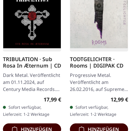
TRIBULATION · Sub
TODTGELICHTER ·
Rosa In Æternum | CD
Rooms | DIGIPAK CD
Dark Metal. Veröffentlicht
Progressive Metal.
am 01.11.2024, auf
Veröffentlicht am
Century Media Records.
26.02.2016, auf Supreme
Jewelcase CD. Jewelcase
Chaos Records. Limitierte
Regulärer Preis:
Reguläre
17,99 €
12,99 €
CD
CD im DigiPak.
Sofort verfügbar,
Sofort verfügbar,
Hinreißender Avantgarde
Lieferzeit: 1-2 Werktage
Lieferzeit: 1-2 Werktage
Black Metal mit…
HINZUFÜGEN
HINZUFÜGEN