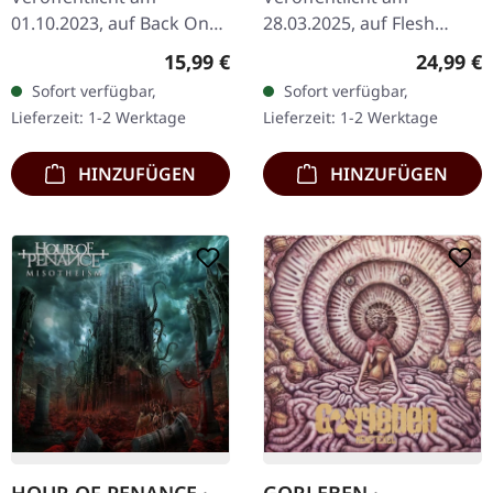
01.10.2023, auf Back On
28.03.2025, auf Flesh
Black. Zweifach-CD. Zwei
Recordings. Schwarze
Regulärer Preis:
Reguläre
15,99 €
24,99 €
der am meisten
Vinyl-LP, limitierte Auflage,
Sofort verfügbar,
Sofort verfügbar,
gefeierten Alben in den
in luxuriösem Klappcover
Lieferzeit: 1-2 Werktage
Lieferzeit: 1-2 Werktage
Annalen des Death
verpackt. Mit…
Metal…
HINZUFÜGEN
HINZUFÜGEN