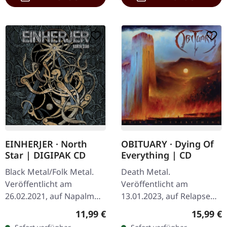
EINHERJER · North
OBITUARY · Dying Of
Star | DIGIPAK CD
Everything | CD
Black Metal/Folk Metal.
Death Metal.
Veröffentlicht am
Veröffentlicht am
26.02.2021, auf Napalm
13.01.2023, auf Relapse
Records. Erstauflage im
Records. CD im Jewelcase.
Regulärer Preis:
Reguläre
11,99 €
15,99 €
DigiPak. Einherjer kehren
Obituary kehren mit