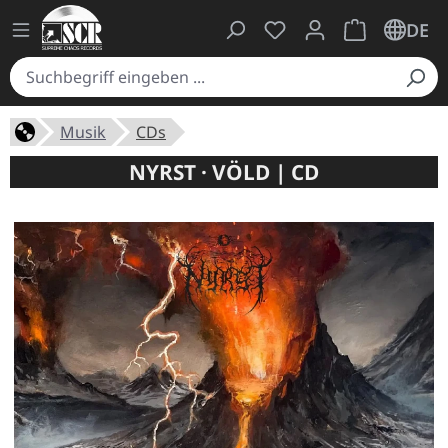
Du hast 0 Produkte auf
Warenkorb ent
DE
Musik
CDs
NYRST · VÖLD | CD