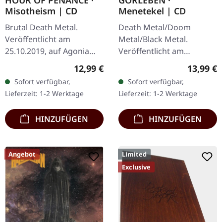
HOUR OF PENANCE ·
GORLEBEN ·
Misotheism | CD
Menetekel | CD
Brutal Death Metal.
Death Metal/Doom
Veröffentlicht am
Metal/Black Metal.
25.10.2019, auf Agonia
Veröffentlicht am
Records. CD im Jewelcase.
15.10.2025, auf Darkness
Regulärer Preis:
Reguläre
12,99 €
13,99 €
Das italienische Death-
Shall Rise Productions. CD
Sofort verfügbar,
Sofort verfügbar,
Metal-Kraftpaket Hour Of
im Jewelcase mit 8-
Lieferzeit: 1-2 Werktage
Lieferzeit: 1-2 Werktage
Penance…
seitigem Booklet. Die…
HINZUFÜGEN
HINZUFÜGEN
Angebot
Limited
Exclusive