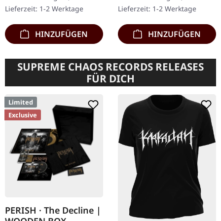
"Galaxy Effekt" Doppel-
Druck und 16-seitigem
Lieferzeit: 1-2 Werktage
Lieferzeit: 1-2 Werktage
Vinyl im Gatefold-Cover
Booklet mit…
mit…
HINZUFÜGEN
HINZUFÜGEN
SUPREME CHAOS RECORDS RELEASES
FÜR DICH
Limited
Exclusive
PERISH · The Decline |