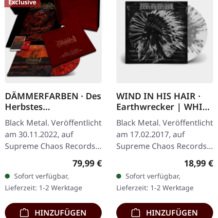
Exclusive
DÄMMERFARBEN · Des
WIND IN HIS HAIR ·
Herbstes
Earthwrecker | WHITE
Trauerhymnen MMXX
SPLATTER LP
Black Metal. Veröffentlicht
Black Metal. Veröffentlicht
| WOODEN LP BOX
am 30.11.2022, auf
am 17.02.2017, auf
Supreme Chaos Records.
Supreme Chaos Records.
Ultra schwere
Weißes Vinyl mit grauen
Regulärer Preis:
Reguläre
79,99 €
18,99 €
Mahaghoni-farbene Holz-
Splattern im Standard-
Sofort verfügbar,
Sofort verfügbar,
Box mit graviertem Logo,
Cover, kommt mit Insert.…
Lieferzeit: 1-2 Werktage
Lieferzeit: 1-2 Werktage
Titel und…
HINZUFÜGEN
HINZUFÜGEN