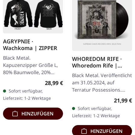
AGRYPNIE ·
Wachkoma | ZIPPER
Black Metal.
WHOREDOM RIFE ·
Kapuzenzipper Größe L,
Whoredom Rife |
BLACK LP
80% Baumwolle, 20%
Black Metal. Veröffentlicht
Polyester Spezialdruck
Regulärer Preis:
28,99 €
am 31.05.2024, auf
über den Reißverschluss!
Terratur Possessions.
Sofort verfügbar,
Schwarzes Viny im
Lieferzeit: 1-2 Werktage
Reguläre
21,99 €
Gatefold-Cover. Aus den
Sofort verfügbar,
tiefen und dunklen
HINZUFÜGEN
Lieferzeit: 1-2 Werktage
Bereichen des…
HINZUFÜGEN