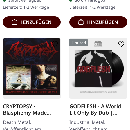
Sofort verfügbar,
Sofort verfügbar,
mit vernichtender
ihrem zehnten
Lieferzeit: 1-2 Werktage
Lieferzeit: 1-2 Werktage
nordischer Kraft…
Studioalbum "Dying of
Everything"…
HINZUFÜGEN
HINZUFÜGEN
Limited
CRYPTOPSY ·
GODFLESH · A World
Blasphemy Made
Lit Only By Dub |
Flesh / None So Vile |
BLACK LP
Death Metal.
Industrial Metal.
2CD
Veröffentlicht am
Veröffentlicht am