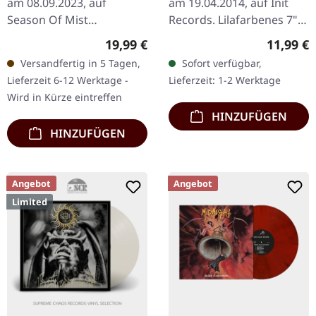
am 08.09.2023, auf
am 19.04.2014, auf Init
Season Of Mist
Records. Lilafarbenes 7"-
Underground Activists.
Vinyl im Standard-Cover.
Regulärer Preis:
Reguläre
19,99 €
11,99 €
Schwarzes Vinyl im
Spezielle Record-Store-
Versandfertig in 5 Tagen,
Sofort verfügbar,
Gatefold-Cover. Woods Of
Day-Auflage. US-Import.…
Lieferzeit 6-12 Werktage -
Lieferzeit: 1-2 Werktage
Desolation's "Torn…
Wird in Kürze eintreffen
HINZUFÜGEN
HINZUFÜGEN
Angebot
Angebot
Limited