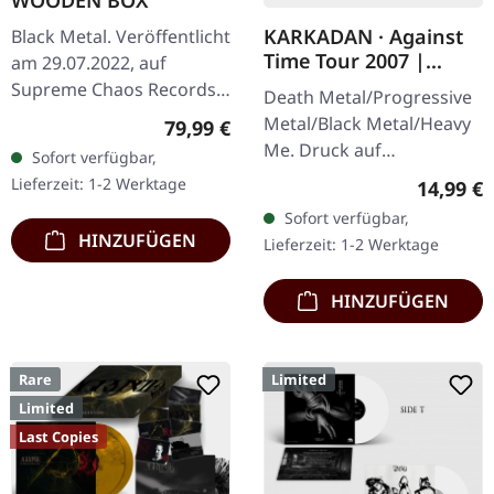
WOODEN BOX
KARKADAN · Against
Black Metal. Veröffentlicht
Time Tour 2007 |
am 29.07.2022, auf
GIRLIE
Supreme Chaos Records.
Death Metal/Progressive
Extrem schwere schwarze
Metal/Black Metal/Heavy
Regulärer Preis:
79,99 €
Holzbox mit graviertem
Me. Druck auf
Sofort verfügbar,
Logo, Titel und
Vorderseite und
Lieferzeit: 1-2 Werktage
Reguläre
14,99 €
Nummerierung,…
Rückseite. Front Logo,
Sofort verfügbar,
Rückseite: Tourdaten.
HINZUFÜGEN
Lieferzeit: 1-2 Werktage
100% Baumwolle
HINZUFÜGEN
Rare
Limited
Limited
Last Copies