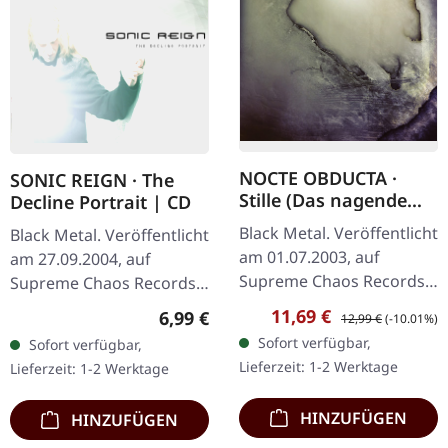
NOCTE OBDUCTA ·
SONIC REIGN · The
Stille (Das nagende
Decline Portrait | CD
Schweigen) | CD
Black Metal. Veröffentlicht
Black Metal. Veröffentlicht
am 01.07.2003, auf
am 27.09.2004, auf
Supreme Chaos Records.
Supreme Chaos Records.
CD im Jewelcase. Mit
CD im Jewelcase mit
Verkaufspreis:
Regulärer Preis:
11,69 €
Regulärer Preis:
6,99 €
12,99 €
(-10.01%)
"Stille (Das nagende
Booklet. Sonic Reign
Sofort verfügbar,
Sofort verfügbar,
Schweigen)" zeigen sich
entfesselt mit „The
Lieferzeit: 1-2 Werktage
Lieferzeit: 1-2 Werktage
Nocte Obducta…
Decline Portrait"…
HINZUFÜGEN
HINZUFÜGEN