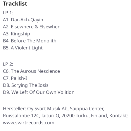
Tracklist
LP 1:
A1. Dar-Akh-Qayin
A2. Elsewhere & Elsewhen
A3. Kingship
B4. Before The Monolith
B5. A Violent Light
LP 2:
C6. The Aurous Nescience
C7. Palish-I
D8. Scrying The Iosis
D9. We Left Of Our Own Volition
Hersteller: Oy Svart Musik Ab, Saippua Center,
Ruissalontie 12C, laituri O, 20200 Turku, Finland, Kontakt:
www.svartrecords.com