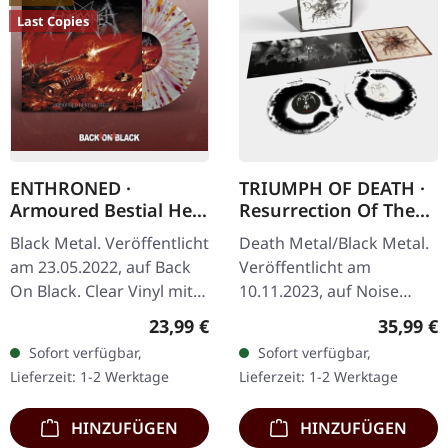
Last Copies
ENTHRONED ·
TRIUMPH OF DEATH ·
Armoured Bestial Hell
Resurrection Of The
(B-Stock) |
Flesh | BLACK/WHITE
Black Metal. Veröffentlicht
Death Metal/Black Metal.
CLEAR/RED/ORANGE/
SWIRL 2LP
am 23.05.2022, auf Back
Veröffentlicht am
WHITE LP
On Black. Clear Vinyl mit
10.11.2023, auf Noise
roten, orangen und
Records. Schwarz-weißes
Regulärer Preis:
Reguläre
23,99 €
35,99 €
weißen Splattern im
"Swirl" Doppel-Vinyl im
Sofort verfügbar,
Sofort verfügbar,
Gatefold-Cover. B-Stock:
Gatefold-Cover. Dieses…
Lieferzeit: 1-2 Werktage
Lieferzeit: 1-2 Werktage
Cover…
HINZUFÜGEN
HINZUFÜGEN