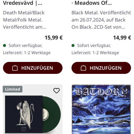
Vredesvävd |
· Meadows Of
MEDIABOOK CD
Nostalgia / Dis
Death Metal/Black
Black Metal. Veröffentlicht
Manibvs | 2CD
Metal/Folk Metal.
am 26.07.2024, auf Back
Veröffentlicht am
On Black. 2CD-Set von
18.09.2020, auf Century
einer der Speerspitzen
Regulärer Preis:
Reguläre
15,99 €
14,99 €
Media Records.
des deutschen Black
Sofort verfügbar,
Sofort verfügbar,
Limitiertes Mediabook CD
Metal IMPERIUM
Lieferzeit: 1-2 Werktage
Lieferzeit: 1-2 Werktage
im Schuber mit Patch.
DEKADENZ! Enthält…
Die…
HINZUFÜGEN
HINZUFÜGEN
Limited