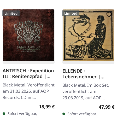
Limited
Limited
ANTRISCH · Expedition
ELLENDE ·
III : Renitenzpfad |
Lebensnehmer |
MEDIABOOK CD
WOODEN CD BOX SET
Black Metal. Veröffentlicht
Black Metal. Im Box Set,
am 31.03.2026, auf AOP
veröffentlicht am
Records. CD im
29.03.2019, auf AOP
Mediabook mit 20-
Records. Limitierte
Regulärer Preis:
Reguläre
18,99 €
47,99 €
seitigem Booklet. Limitiert
Holzbox, enthält
Sofort verfügbar,
Sofort verfügbar,
auf 1000 Exemplare.
Mediabook mit