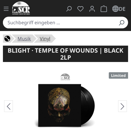
Du hast 0 Produkte auf
Warenkorb ent
DE
Musik
Vinyl
BLIGHT · TEMPLE OF WOUNDS | BLACK
2LP
Limited