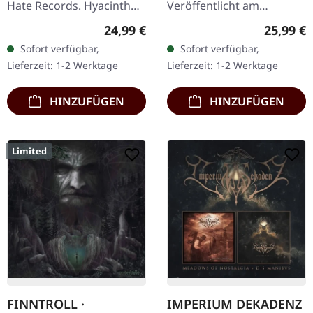
Hate Records. Hyacinth
Veröffentlicht am
Transparent/Rot/Blau
26.06.2020, auf Napalm
Regulärer Preis:
Reguläre
24,99 €
25,99 €
marmoriertes Vinyl.
Records. Schwarzes Vinyl
Sofort verfügbar,
Sofort verfügbar,
Limitiert auf 300
im Gatefold-Cover mit
Lieferzeit: 1-2 Werktage
Lieferzeit: 1-2 Werktage
Exemplare.…
Etching auf der D-Seite.…
HINZUFÜGEN
HINZUFÜGEN
Limited
FINNTROLL ·
IMPERIUM DEKADENZ