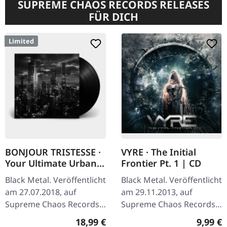
SUPREME CHAOS RECORDS RELEASES
FÜR DICH
Limited
BONJOUR TRISTESSE ·
VYRE · The Initial
Your Ultimate Urban
Frontier Pt. 1 | CD
Nightmare | BLACK LP
Black Metal. Veröffentlicht
Black Metal. Veröffentlicht
am 27.07.2018, auf
am 29.11.2013, auf
Supreme Chaos Records.
Supreme Chaos Records.
Schwarzes Vinyl mit
CD im Jewelcase mit 8-
Regulärer Preis:
Regulär
18,99 €
9,99 €