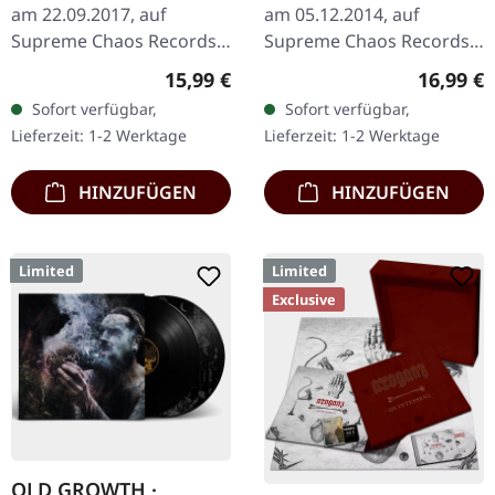
am 22.09.2017, auf
am 05.12.2014, auf
Supreme Chaos Records.
Supreme Chaos Records.
Weißes Vinyl, limitiert auf
Limitierte Auflage als
Regulärer Preis:
Reguläre
15,99 €
16,99 €
nur 300
aufwändiger Dreifach-
Sofort verfügbar,
Sofort verfügbar,
handnummerierte
Klapp-DigiPak mit 2 CDs:
Lieferzeit: 1-2 Werktage
Lieferzeit: 1-2 Werktage
Exemplare. Diese…
The…
HINZUFÜGEN
HINZUFÜGEN
Limited
Limited
Exclusive
OLD GROWTH ·