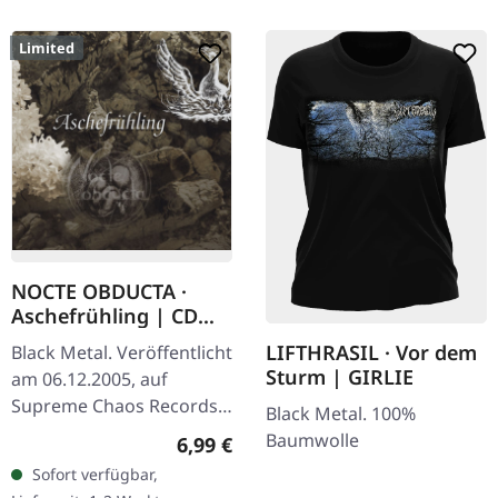
Limited
NOCTE OBDUCTA ·
Aschefrühling | CD
SINGLE
LIFTHRASIL · Vor dem
Black Metal. Veröffentlicht
Sturm | GIRLIE
am 06.12.2005, auf
Supreme Chaos Records.
Black Metal. 100%
CD-Single, limitiert auf
Baumwolle
Regulärer Preis:
6,99 €
1500 nummeriete
Sofort verfügbar,
Exemplare. Nachdem die