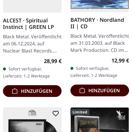
BATHORY · Nordland
ALCEST · Spiritual
II | CD
Instinct | GREEN LP
Black Metal. Veröffentlicht
Black Metal. Veröffentlicht
am 31.03.2003, auf Black
am 06.12.2024, auf
Mark Production. CD im
Nuclear Blast Records.
Jewelcase. Bathory's
Limitierte grüne Farbvinyl-
Reguläre
12,99 €
Regulärer Preis:
28,99 €
"Nordland II" steht als
Edition, weltweit auf 1500
Sofort verfügbar,
Sofort verfügbar,
monumentaler Pfeiler
Exemplare limitiert.…
Lieferzeit: 1-2 Werktage
Lieferzeit: 1-2 Werktage
im…
HINZUFÜGEN
HINZUFÜGEN
Limited