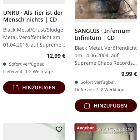
UNRU · Als Tier ist der
Mensch nichts | CD
Black Metal/Crust/Sludge
SANGUIS · Infernum
Metal. Veröffentlicht am
Infinitum | CD
01.04.2016, auf Supreme
Black Metal. Veröffentlicht
Chaos Records. Limitierte
Regulärer Preis:
12,99 €
am 14.06.2004, auf
CD im Jewelcase. Aus dem
Supreme Chaos Records.
Sofort verfügbar,
Underground-Nichts…
CD im Jewelcase mit 16-
Lieferzeit: 1-2 Werktage
Regulär
9,99 €
seitigem Booklet. Die
Sofort verfügbar,
österreichische Black
HINZUFÜGEN
Lieferzeit: 1-2 Werktage
Metal-Horde…
HINZUFÜGEN
Angebot