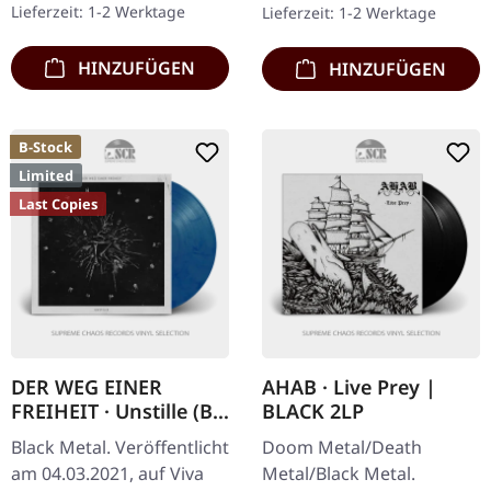
Lieferzeit: 1-2 Werktage
Lieferzeit: 1-2 Werktage
Antrisch kehrt mit…
exklusivem Bonus-Track,…
HINZUFÜGEN
HINZUFÜGEN
B-Stock
Limited
Last Copies
DER WEG EINER
AHAB · Live Prey |
FREIHEIT · Unstille (B-
BLACK 2LP
Stock) |
Black Metal. Veröffentlicht
Doom Metal/Death
CLEAR/RED/BLUE LP
am 04.03.2021, auf Viva
Metal/Black Metal.