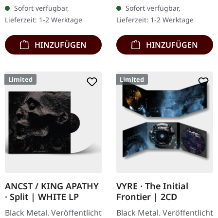
schwerem Cover und
seitigem Booklet. Was
Sofort verfügbar,
Sofort verfügbar,
Insert, limitiert auf 200
passiert, wenn drei
Lieferzeit: 1-2 Werktage
Lieferzeit: 1-2 Werktage
Exemplare.…
kosmische…
HINZUFÜGEN
HINZUFÜGEN
Limited
Limited
ANCST / KING APATHY
VYRE · The Initial
· Split | WHITE LP
Frontier | 2CD
Black Metal. Veröffentlicht
Black Metal. Veröffentlicht