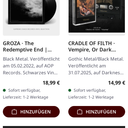
GROZA · The
CRADLE OF FILTH ·
Redemptive End |
Vempire, Or Dark
BLACK LP
Faerytales In
Black Metal. Veröffentlicht
Gothic Metal/Black Metal.
Phallustein | BLACK
am 05.02.2022, auf AOP
Veröffentlicht am
TAPE
Records. Schwarzes Vinyl
31.07.2025, auf Darkness
im Gatefold-Cover mit A2-
Shall Rise Productions.
Regulärer Preis:
Reguläre
18,99 €
14,99 €
Poster und Download-
Schwarze Kassette, 5-
Sofort verfügbar,
Sofort verfügbar,
Card. "The Redemptive
Panel-Cover, limitiert auf
Lieferzeit: 1-2 Werktage
Lieferzeit: 1-2 Werktage
End",…
500…
HINZUFÜGEN
HINZUFÜGEN