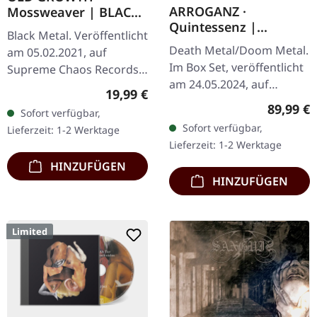
ARROGANZ ·
Mossweaver | BLACK
Quintessenz |
2LP
Black Metal. Veröffentlicht
WOODEN BOX SET
Death Metal/Doom Metal.
am 05.02.2021, auf
Im Box Set, veröffentlicht
Supreme Chaos Records.
am 24.05.2024, auf
Schwarzes Doppel-Vinyl
Regulärer Preis:
19,99 €
Supreme Chaos Records.
im schweren Gatefold-
Reguläre
89,99 €
Sofort verfügbar,
Ultra schwere,
Cover mit bedrucktem
Sofort verfügbar,
Lieferzeit: 1-2 Werktage
handgearbeitete Holzbox
Insert und…
Lieferzeit: 1-2 Werktage
mit graviertem…
HINZUFÜGEN
HINZUFÜGEN
Limited