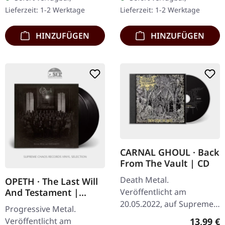
Auflage als CD im DigiPak
Version als CD im
Lieferzeit: 1-2 Werktage
Lieferzeit: 1-2 Werktage
mit umfangreichen…
Jewelcase mit 8-seitigem
Booklet.…
HINZUFÜGEN
HINZUFÜGEN
CARNAL GHOUL · Back
From The Vault | CD
Death Metal.
OPETH · The Last Will
Veröffentlicht am
And Testament |
BLACK 2LP
20.05.2022, auf Supreme
Progressive Metal.
Chaos Records. CD im
Reguläre
13,99 €
Veröffentlicht am