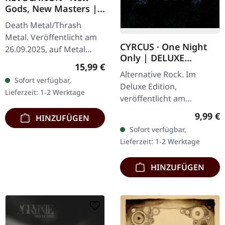
Gods, New Masters |
CD
Death Metal/Thrash
Metal. Veröffentlicht am
CYRCUS · One Night
26.09.2025, auf Metal
Only | DELUXE
Blade Records. CD im
Regulärer Preis:
15,99 €
DIGIPAK DVD
Jewelcase. Revocation
Alternative Rock. Im
Sofort verfügbar,
kehren mit ihrem bisher
Deluxe Edition,
Lieferzeit: 1-2 Werktage
nachdenklichsten…
veröffentlicht am
25.03.2011, auf Prevision
Regulär
9,99 €
HINZUFÜGEN
Music. Ein einzigartiger
Sofort verfügbar,
Unplugged-Abend mit
Lieferzeit: 1-2 Werktage
der…
HINZUFÜGEN