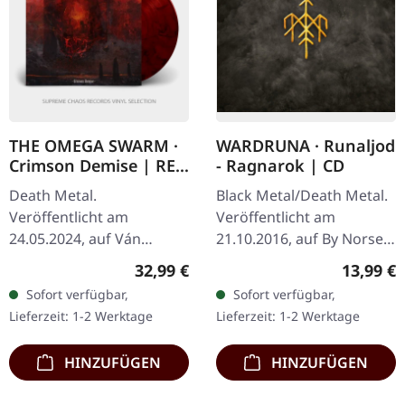
THE OMEGA SWARM ·
WARDRUNA · Runaljod
Crimson Demise | RED
- Ragnarok | CD
SMOKE LP
Death Metal.
Black Metal/Death Metal.
Veröffentlicht am
Veröffentlicht am
24.05.2024, auf Ván
21.10.2016, auf By Norse
Records. Rot schwarz
Music. CD im Jewelcase.
Regulärer Preis:
Reguläre
32,99 €
13,99 €
marmoriertes Vinyl mit
Wardruna kehrt mit
Sofort verfügbar,
Sofort verfügbar,
A2-Poster und Booklet.
ihrem eindrucksvollen
Lieferzeit: 1-2 Werktage
Lieferzeit: 1-2 Werktage
The Omega Swarm
dritten Teil der…
entfesselt mit…
HINZUFÜGEN
HINZUFÜGEN