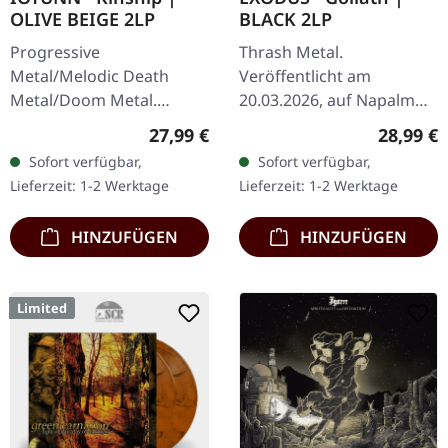
OLIVE BEIGE 2LP
BLACK 2LP
Progressive
Thrash Metal.
Metal/Melodic Death
Veröffentlicht am
Metal/Doom Metal.
20.03.2026, auf Napalm
Veröffentlicht am
Records. 180g schwarzes
Regulärer Preis:
Reguläre
27,99 €
28,99 €
25.10.2024, auf Metal
Doppel-Vinyl im Gatefold-
Sofort verfügbar,
Sofort verfügbar,
Blade Records. Olive
Cover. Exodus melden sich
Lieferzeit: 1-2 Werktage
Lieferzeit: 1-2 Werktage
Beige Doppel-Vinyl im
mit voller Wucht…
Gatefold-Cover.…
HINZUFÜGEN
HINZUFÜGEN
Limited