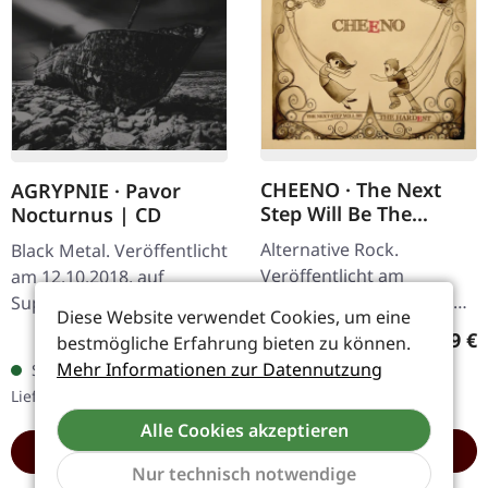
CHEENO · The Next
AGRYPNIE · Pavor
Step Will Be The
Nocturnus | CD
Hardest | CD
Alternative Rock.
Black Metal. Veröffentlicht
Veröffentlicht am
am 12.10.2018, auf
05.12.2008, auf Prevision
Supreme Chaos Records.
Diese Website verwendet Cookies, um eine
Music. CD im Jewelcase
Reguläre Jewelcase-
Regulär
Regulärer Preis:
9,99 €
11,99 €
bestmögliche Erfahrung bieten zu können.
mit 8-seitigem Laparello
Auflage von "Pavor
Mehr Informationen zur Datennutzung
Sofort verfügbar,
Sofort verfügbar,
Booklet. Cheeno werden
Nocturnus". 12-seitiges
Lieferzeit: 1-2 Werktage
Lieferzeit: 1-2 Werktage
seit ihrer…
Booklet und mehr…
Alle Cookies akzeptieren
HINZUFÜGEN
HINZUFÜGEN
Nur technisch notwendige