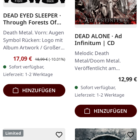
DEAD EYED SLEEPER ·
Through Forests Of
Nonentities Bug Zip |
Death Metal. Vorn: Augen
DEAD ALONE · Ad
HSW ZIP XL
Symbol Rücken: Logo mit
Infinitum | CD
Album Artwork / Großer
Melodic Death
stilisierter Käfer 80%
Verkaufspreis:
Regulärer Preis:
17,09 €
18,99 €
(-10.01%)
Metal/Doom Metal.
Baumwolle, 20% Polyester
Sofort verfügbar,
Veröffentlicht am
Lieferzeit: 1-2 Werktage
28.09.2012, auf Supreme
Reguläre
12,99 €
Chaos Records. CD im
Sofort verfügbar,
HINZUFÜGEN
Jewelcase. Dead Alone
Lieferzeit: 1-2 Werktage
liefern mit "Ad Infinitum"
ein…
HINZUFÜGEN
Limited