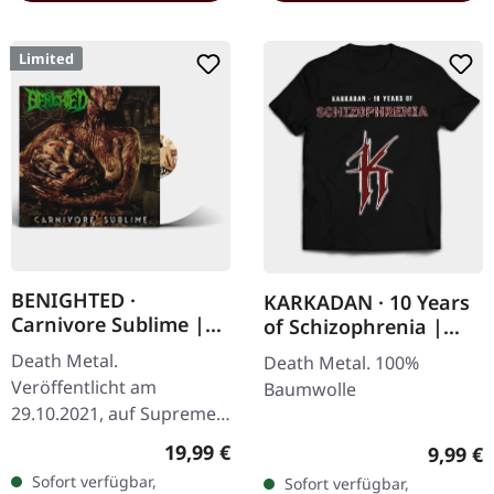
Limited
BENIGHTED ·
KARKADAN · 10 Years
Carnivore Sublime |
of Schizophrenia |
WHITE LP
LONGSLEEVE
Death Metal.
Death Metal. 100%
Veröffentlicht am
Baumwolle
29.10.2021, auf Supreme
Chaos Records. Weißes
Regulärer Preis:
19,99 €
Regulär
9,99 €
Vinyl. Neuauflage als
Sofort verfügbar,
Sofort verfügbar,
hochwertiges Vinyl mit