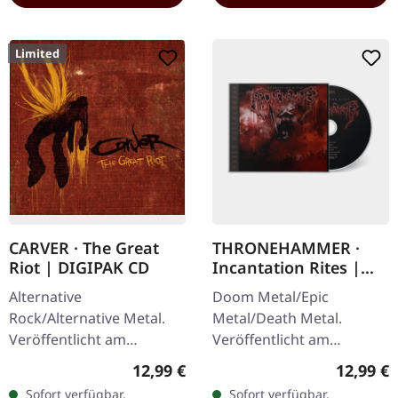
Limited
CARVER · The Great
THRONEHAMMER ·
Riot | DIGIPAK CD
Incantation Rites |
JEWELCASE CD
Alternative
Doom Metal/Epic
Rock/Alternative Metal.
Metal/Death Metal.
Veröffentlicht am
Veröffentlicht am
08.02.2013, auf Supreme
15.03.2024, auf Supreme
Regulärer Preis:
Reguläre
12,99 €
12,99 €
Chaos Records. Limitierte
Chaos Records. Neue
Sofort verfügbar,
Sofort verfügbar,