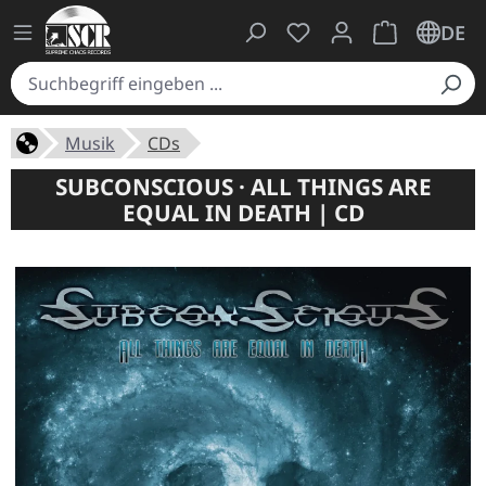
Du hast 0 Produkte auf
Warenkorb ent
DE
Musik
CDs
SUBCONSCIOUS · ALL THINGS ARE
EQUAL IN DEATH | CD