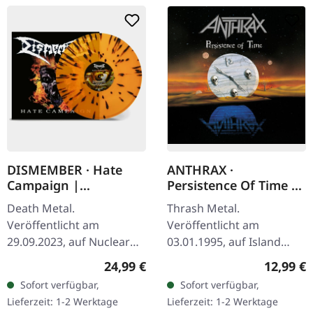
DISMEMBER · Hate
ANTHRAX ·
Campaign |
Persistence Of Time |
TRANSPARENT
CD
Death Metal.
Thrash Metal.
ORANGE/BLACK
Veröffentlicht am
Veröffentlicht am
SPLATTER LP
29.09.2023, auf Nuclear
03.01.1995, auf Island
Blast Records. Oranges
Records. CD im Jewelcase.
Regulärer Preis:
Reguläre
24,99 €
12,99 €
transparentes Vinyl mit
Als Anthrax 1990
Sofort verfügbar,
Sofort verfügbar,
schwarzen Splattern im
"Persistence Of Time"
Lieferzeit: 1-2 Werktage
Lieferzeit: 1-2 Werktage
einfachen Cover. Enthält…
veröffentlichten,