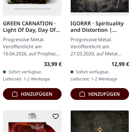
GREEN CARNATION ·
IGORRR · Spirituality
Light Of Day, Day Of
and Distortion |
Darkness |
DIGIPAK CD
Progressive Metal.
Progressive Metal.
ORANGE/BLACK
Veröffentlicht am
Veröffentlicht am
MARBLED 2LP
10.04.2026, auf Prophecy
27.03.2020, auf Metal
Productions.
Blade Records. CD im
Regulärer Preis:
Reguläre
33,99 €
12,99 €
Orange/schwarz
DigiPack mit 12-seitigem
Sofort verfügbar,
Sofort verfügbar,
marmoriertes Doppel-
Booklet. Igorrr liefert mit
Lieferzeit: 1-2 Werktage
Lieferzeit: 1-2 Werktage
Vinyl im Gatefold-Cover.
"Spirituality…
Limitiert auf…
HINZUFÜGEN
HINZUFÜGEN