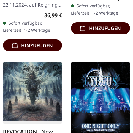
Jewelcase mit 8-seitigem
22.11.2024, auf Reigning
Sofort verfügbar,
Booklet. Ein Monument
Phoenix Music. Schwarzes
Lieferzeit: 1-2 Werktage
Regulärer Preis:
36,99 €
für Sänger Sven (auch…
Doppel-Vinyl. "The Last
Sofort verfügbar,
Will and Testament" ist
HINZUFÜGEN
Lieferzeit: 1-2 Werktage
eine Art…
HINZUFÜGEN
REVOCATION · New