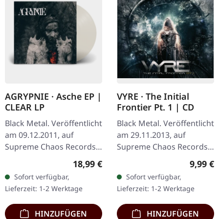
AGRYPNIE · Asche EP |
VYRE · The Initial
CLEAR LP
Frontier Pt. 1 | CD
Black Metal. Veröffentlicht
Black Metal. Veröffentlicht
am 09.12.2011, auf
am 29.11.2013, auf
Supreme Chaos Records.
Supreme Chaos Records.
Transparentes Vinyl im
CD im Jewelcase mit 8-
Regulärer Preis:
Regulär
18,99 €
9,99 €
Gatefold-Cover, limitiert
seitigem Booklet. Was
Sofort verfügbar,
Sofort verfügbar,
auf 400 Exemplare, 180g
passiert, wenn drei
Lieferzeit: 1-2 Werktage
Lieferzeit: 1-2 Werktage
Vinyl.…
kosmische…
HINZUFÜGEN
HINZUFÜGEN