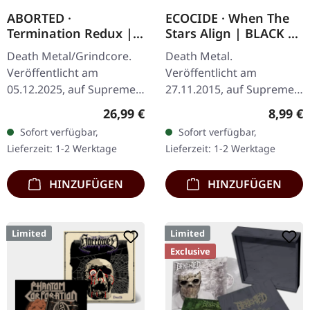
ABORTED ·
ECOCIDE · When The
Termination Redux |
Stars Align | BLACK 7"
ORANGE/BLACK
EP
Death Metal/Grindcore.
Death Metal.
SPLATTER LP
Veröffentlicht am
Veröffentlicht am
05.12.2025, auf Supreme
27.11.2015, auf Supreme
Chaos Records.
Chaos Records. Schweres
Regulärer Preis:
Regulär
26,99 €
8,99 €
Orangenes Vinyl mit
schwarzes 7" Vinyl im
Sofort verfügbar,
Sofort verfügbar,
schwarzen Splattern -
dicken Cover. Limitiert auf
Lieferzeit: 1-2 Werktage
Lieferzeit: 1-2 Werktage
"Slash Splatter Vinyl".…
200 handnummerierte…
HINZUFÜGEN
HINZUFÜGEN
Limited
Limited
Exclusive