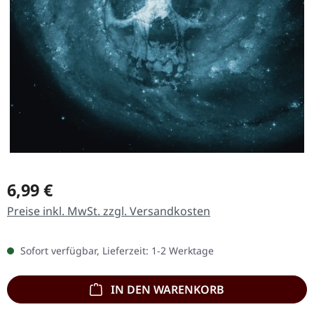
Regulärer Preis:
6,99 €
Preise inkl. MwSt. zzgl. Versandkosten
Sofort verfügbar, Lieferzeit: 1-2 Werktage
IN DEN WARENKORB