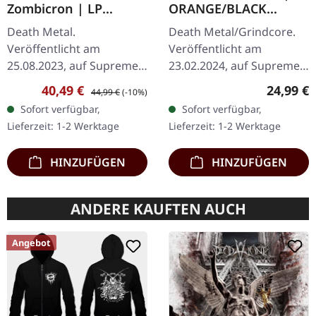
Zombicron | LP
ORANGE/BLACK
BUNDLE
MARBLED LP
Death Metal.
Death Metal/Grindcore.
Veröffentlicht am
Veröffentlicht am
25.08.2023, auf Supreme
23.02.2024, auf Supreme
Chaos Records.
Chaos Records.
Verkaufspreis:
Regulärer Preis:
Reguläre
40,49 €
24,99 €
44,99 €
(-10%)
EXKLUSIVES PREORDER
Transparent Dunkel-
Sofort verfügbar,
Sofort verfügbar,
BUDNLE! Die ersten 50
Orange mit schwarz
Lieferzeit: 1-2 Werktage
Lieferzeit: 1-2 Werktage
nummerierten Exemplare
marmoriertem Vinyl mit
kommen mit…
schwerem…
HINZUFÜGEN
HINZUFÜGEN
ANDERE KAUFTEN AUCH
Angebot