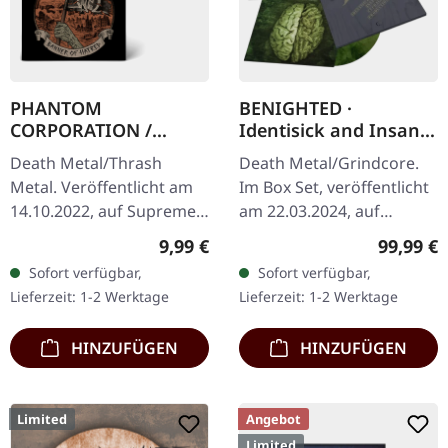
PHANTOM
BENIGHTED ·
CORPORATION /
Identisick and Insane
HARROWED · Split |
Cephalic Production |
Death Metal/Thrash
Death Metal/Grindcore.
DIGIPAK CD
INSANE WOODEN
Metal. Veröffentlicht am
Im Box Set, veröffentlicht
BOXSET
14.10.2022, auf Supreme
am 22.03.2024, auf
Chaos Records. Wende-
Supreme Chaos Records.
Regulärer Preis:
Reguläre
9,99 €
99,99 €
DigiPak mit je einer Band
Schwere graue Holzbox
Sofort verfügbar,
Sofort verfügbar,
auf einer Seite und 8-
mit den Alben 'Identisick'
Lieferzeit: 1-2 Werktage
Lieferzeit: 1-2 Werktage
seitigem…
und…
HINZUFÜGEN
HINZUFÜGEN
Limited
Angebot
Limited