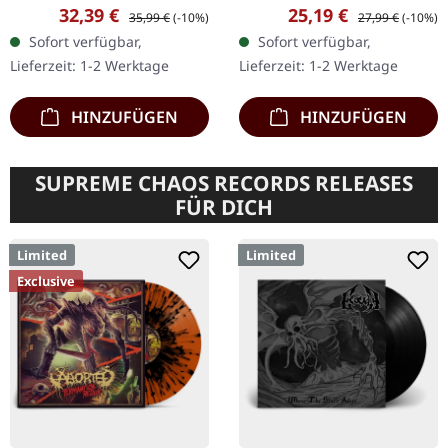
Blast Records. Doppel
Blast Records. Rotes Vinyl.
Verkaufspreis:
Regulärer Preis:
Verkaufspreis:
Regulärer Preis:
32,39 €
25,19 €
35,99 €
(-10%)
27,99 €
(-10%)
Picture-Vinyl im Gatefold-
Rotes Vinyl
Sofort verfügbar,
Sofort verfügbar,
Cover. Wenn die Urväter
Lieferzeit: 1-2 Werktage
Lieferzeit: 1-2 Werktage
des Bay-Area-Thrash…
HINZUFÜGEN
HINZUFÜGEN
SUPREME CHAOS RECORDS RELEASES
FÜR DICH
Limited
Limited
Exclusive