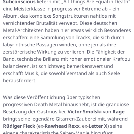
Subconscious
liefern mit „All Things Are Equal in Death"
eine Meisterklasse in progressiver Extreme ab – ein
Album, das komplexe Songstrukturen nahtlos mit
vernichtender Brutalität verwebt. Diese deutschen
Metal-Architekten haben hier etwas wirklich Besonderes
erschaffen: eine Sammlung von Tracks, die sich durch
labyrinthische Passagen winden, ohne jemals ihre
zerstörerische Wirkung zu verlieren. Die Fähigkeit der
Band, technische Brillanz mit roher emotionaler Kraft zu
balancieren, ist schlichtweg bemerkenswert und
erschafft Musik, die sowohl Verstand als auch Seele
herausfordert.
Was diese Veröffentlichung über typischen
progressiven Death Metal hinaushebt, ist die grandiose
Besetzung der Gastmusiker.
Victor Smolski
von
Rage
bringt seine legendäre Gitarren-Zauberei mit, während
Rüdiger Fleck
(ex-
Rawhead Rexx
, ex-
Letter X
) seine
eigene charakteristische Saiten-Magie hinzufügt.