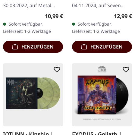
30.03.2022, auf Metal
04.11.2024, auf Seven
Blade Records. CD im
Metal Inches Records.
Regulärer Preis:
Reguläre
10,99 €
12,99 €
DigiPak mit 8-seitigem
Transparent grünes Vinyl
Sofort verfügbar,
Sofort verfügbar,
Booklet. Flesh From Bone
im Cover mit Inside-Out-
Lieferzeit: 1-2 Werktage
Lieferzeit: 1-2 Werktage
Screaming Always Upon…
Print, limitierte Auflage…
HINZUFÜGEN
HINZUFÜGEN
IOTUNN · Kinship |
EXODUS · Goliath |