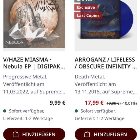
Exclusive
Last Copies
V/HAZE MIASMA ·
ARROGANZ / LIFELESS
Nebula EP | DIGIPAK
/ OBSCURE INFINITY /
CD
RECKLESS
Progressive Metal.
Death Metal.
MANSLAUGHTER ·
Veröffentlicht am
Veröffentlicht am
Sermon Of Ungodly
11.03.2022, auf Supreme
13.11.2015, auf Supreme
Dreams | BLUE/BLACK
Chaos Records. Limitierte
Chaos Records. SCR
LP
Regulärer Preis:
Verkaufspreis:
Regulärer Preis:
9,99 €
17,99 €
19,99 €
(-10.01%)
DigiPak-Auflage von nur
Mailorder Exklusiv!
Sofort verfügbar,
Sofort verfügbar,
300 handnummerierten
Transparent
Lieferzeit: 1-2 Werktage
Lieferzeit: 1-2 Werktage
Exemplaren!…
Blau/Schwarz
marmoriertes Vinyl.
HINZUFÜGEN
HINZUFÜGEN
Limitiert…