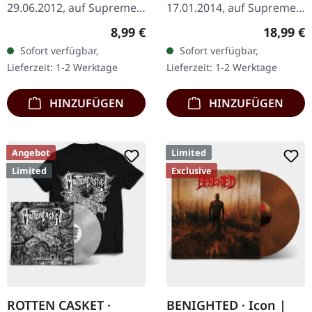
29.06.2012, auf Supreme
17.01.2014, auf Supreme
Chaos Records. CD im
Chaos Records.
Regulärer Preis:
Reguläre
8,99 €
18,99 €
Jewelcase mit 8-seitigem
Schwarzes Vinyl, ltd. 200
Sofort verfügbar,
Sofort verfügbar,
Booklet. Hier gibt es nicht
180g schwarzes Vinyl
Lieferzeit: 1-2 Werktage
Lieferzeit: 1-2 Werktage
weniger als modernen…
Schweres Cover (350g)
mit mattem…
HINZUFÜGEN
HINZUFÜGEN
Angebot
Limited
Limited
Exclusive
ROTTEN CASKET ·
BENIGHTED · Icon |