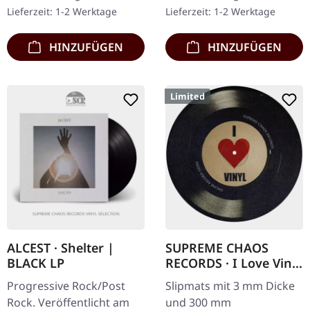
Als Napalm Death 1992
Seite im Gatefold-Cover.
Lieferzeit: 1-2 Werktage
Lieferzeit: 1-2 Werktage
"Utopia Banished"…
Das…
HINZUFÜGEN
HINZUFÜGEN
Limited
ALCEST · Shelter |
SUPREME CHAOS
BLACK LP
RECORDS · I Love Vinyl
| SLIPMAT
Progressive Rock/Post
Slipmats mit 3 mm Dicke
Rock. Veröffentlicht am
und 300 mm