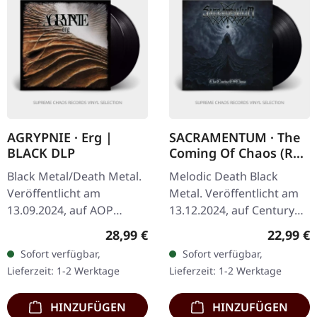
AGRYPNIE · Erg |
SACRAMENTUM · The
BLACK DLP
Coming Of Chaos (Re-
Issue 2024) | BLACK
Black Metal/Death Metal.
Melodic Death Black
LP
Veröffentlicht am
Metal. Veröffentlicht am
13.09.2024, auf AOP
13.12.2024, auf Century
Records. Schwarzes
Media Records.
Regulärer Preis:
Reguläre
28,99 €
22,99 €
Doppel-Vinyl im Gatefold-
Schwarzes Vinyl-LP mit
Sofort verfügbar,
Sofort verfügbar,
Cover. Agrypnie
neuer Gestaltung und
Lieferzeit: 1-2 Werktage
Lieferzeit: 1-2 Werktage
entfesseln mit „Erg" ihr…
remastertem Audio.…
HINZUFÜGEN
HINZUFÜGEN