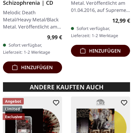
Schizophrenia | CD
Metal. Veröffentlicht am
01.04.2016, auf Supreme
Melodic Death
Chaos Records. Limitierte
Metal/Heavy Metal/Black
Reguläre
12,99 €
CD im Jewelcase. Aus dem
Metal. Veröffentlicht am
Sofort verfügbar,
Underground-Nichts…
08.03.2004, auf Supreme
Lieferzeit: 1-2 Werktage
Regulärer Preis:
9,99 €
Chaos Records. CD im
Sofort verfügbar,
Jewelcase mit 16-seitigem
HINZUFÜGEN
Lieferzeit: 1-2 Werktage
Booklet.…
HINZUFÜGEN
ANDERE KAUFTEN AUCH
Angebot
Limited
Exclusive