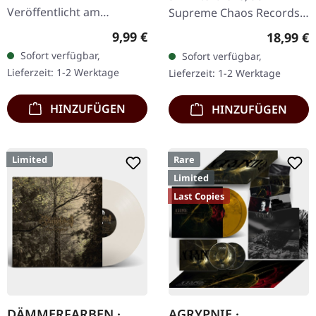
Veröffentlicht am
Supreme Chaos Records.
19.01.2002, auf Supreme
Schwarzes Vinyl mit
Regulärer Preis:
9,99 €
Reguläre
18,99 €
Chaos Records. CD im
schwerem Cover und
Sofort verfügbar,
Sofort verfügbar,
Jewelcase. Neuauflage mit
Insert, limitiert auf 200
Lieferzeit: 1-2 Werktage
Lieferzeit: 1-2 Werktage
neuem Artwork,…
Exemplare.…
HINZUFÜGEN
HINZUFÜGEN
Limited
Rare
Limited
Last Copies
DÄMMERFARBEN ·
AGRYPNIE ·