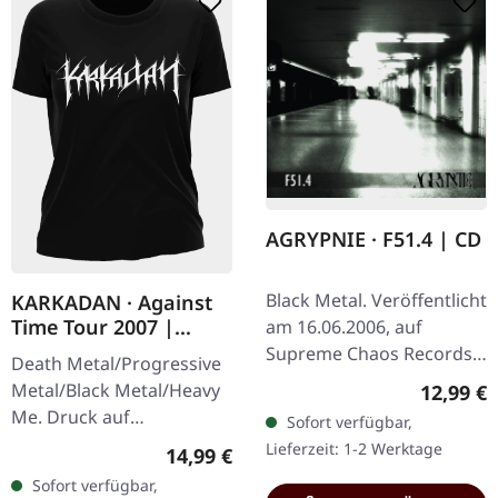
AGRYPNIE · F51.4 | CD
Black Metal. Veröffentlicht
KARKADAN · Against
Time Tour 2007 |
am 16.06.2006, auf
GIRLIE
Supreme Chaos Records.
Death Metal/Progressive
CD im Jewelcase mit 12-
Metal/Black Metal/Heavy
Reguläre
12,99 €
seitigem Booklet. Als
Me. Druck auf
Sofort verfügbar,
Agrypnie 2006 „F51.4"…
Vorderseite und
Lieferzeit: 1-2 Werktage
Regulärer Preis:
14,99 €
Rückseite. Front Logo,
Sofort verfügbar,
Rückseite: Tourdaten.