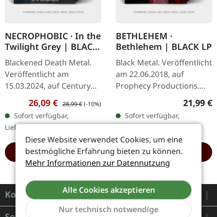
NECROPHOBIC · In the
BETHLEHEM ·
Twilight Grey | BLACK
Bethlehem | BLACK LP
LP
Blackened Death Metal.
Black Metal. Veröffentlicht
Veröffentlicht am
am 22.06.2018, auf
15.03.2024, auf Century
Prophecy Productions.
Media Records.
Schwarzes Vinyl im
Verkaufspreis:
Regulärer Preis:
Reguläre
26,09 €
21,99 €
28,99 €
(-10%)
Schwarzes Vinyl im
Gatefold-Cover.
Sofort verfügbar,
Sofort verfügbar,
Gatefold-Cover. "In The
Selbstbetitelte Alben
Lieferzeit: 1-2 Werktage
Lieferzeit: 1-2 Werktage
Twilight Grey" ist ein…
deuten in der Regel…
Diese Website verwendet Cookies, um eine
bestmögliche Erfahrung bieten zu können.
HINZUFÜGEN
HINZUFÜGEN
Mehr Informationen zur Datennutzung
Alle Cookies akzeptieren
Kontakt
Nur technisch notwendige
Service