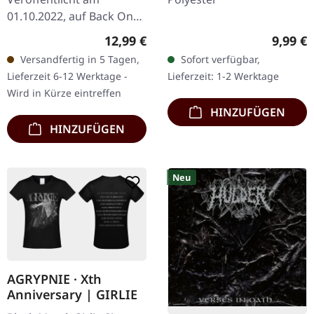
01.10.2022, auf Back On
Black. Schwarze Musik-
Regulärer Preis:
Regulär
12,99 €
9,99 €
Kassette. Die griechischen
Versandfertig in 5 Tagen,
Sofort verfügbar,
Extreme-Metal-Legenden
Lieferzeit 6-12 Werktage -
Lieferzeit: 1-2 Werktage
Rotting…
Wird in Kürze eintreffen
HINZUFÜGEN
HINZUFÜGEN
Neu
AGRYPNIE · Xth
Anniversary | GIRLIE