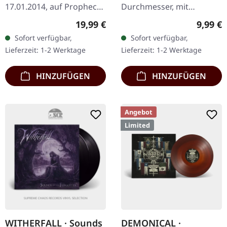
17.01.2014, auf Prophecy
Durchmesser, mit
Productions. Schwarzes
unserem beliebten "I Love
Regulärer Preis:
Regulär
19,99 €
9,99 €
Vinyl mit bedruckter
Vinyl" Aufdruck, optisch
Sofort verfügbar,
Sofort verfügbar,
Innenhülle, Schutzhülle
wie eine LP aufgemacht.
Lieferzeit: 1-2 Werktage
Lieferzeit: 1-2 Werktage
und Poster…
Zweite Auflage…
HINZUFÜGEN
HINZUFÜGEN
Angebot
Limited
WITHERFALL · Sounds
DEMONICAL ·