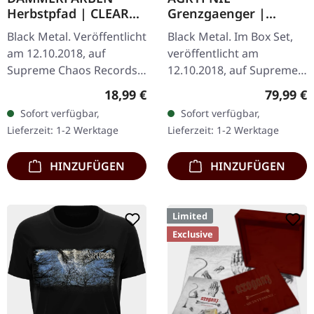
Herbstpfad | CLEAR
Grenzgaenger |
LP
DELUXE GOLD/CLEAR
Black Metal. Veröffentlicht
Black Metal. Im Box Set,
4LP BOX SET
am 12.10.2018, auf
veröffentlicht am
Supreme Chaos Records.
12.10.2018, auf Supreme
Transparentes Vinyl
Chaos Records. Eine
Regulärer Preis:
Reguläre
18,99 €
79,99 €
limitiert auf nur 200
noble Box, die die beiden
Sofort verfügbar,
Sofort verfügbar,
Exemplare. Diese
Agrypnie-Alben
Lieferzeit: 1-2 Werktage
Lieferzeit: 1-2 Werktage
hochwertige…
"Grenzgænger" und…
HINZUFÜGEN
HINZUFÜGEN
Limited
Exclusive