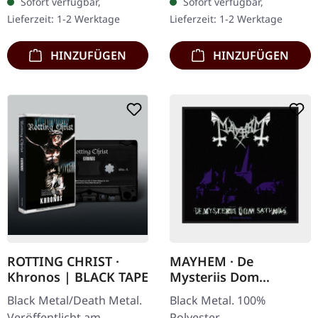
Sofort verfügbar,
Sofort verfügbar,
Standard-Cover mit A4-
eindrucksvollen Beitrag
Lieferzeit: 1-2 Werktage
Lieferzeit: 1-2 Werktage
formatigem 12-seitigen…
zur…
HINZUFÜGEN
HINZUFÜGEN
ROTTING CHRIST ·
MAYHEM · De
Khronos | BLACK TAPE
Mysteriis Dom
Sathanas | PATCH
Black Metal/Death Metal.
Black Metal. 100%
Veröffentlicht am
Polyester