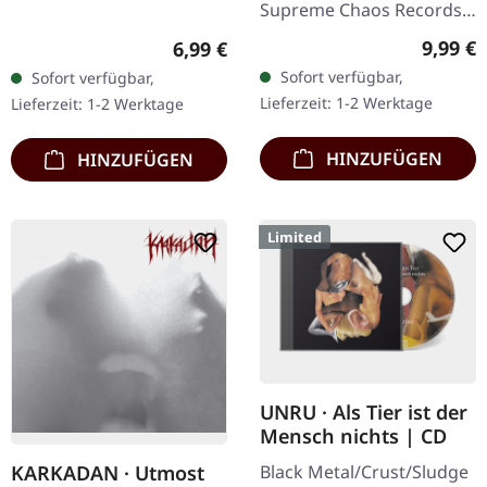
Supreme Chaos Records.
Achtung! Wir haben nur
Regulär
9,99 €
Regulärer Preis:
6,99 €
noch Exemplare mit
Sofort verfügbar,
Sofort verfügbar,
"Promo" statt
Lieferzeit: 1-2 Werktage
Lieferzeit: 1-2 Werktage
Nummerierung.
Spezielle…
HINZUFÜGEN
HINZUFÜGEN
Limited
UNRU · Als Tier ist der
Mensch nichts | CD
Black Metal/Crust/Sludge
KARKADAN · Utmost