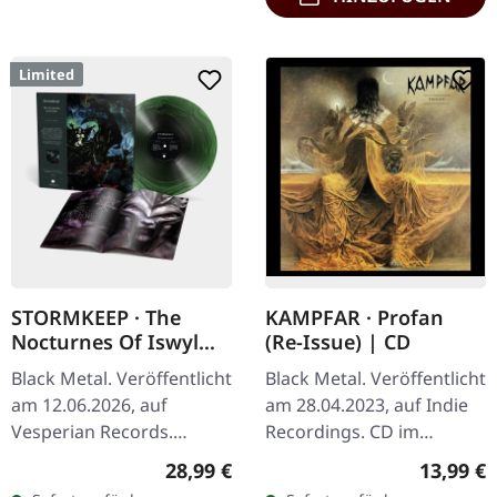
Limited
STORMKEEP · The
KAMPFAR · Profan
Nocturnes Of Iswylm
(Re-Issue) | CD
| GREEN/BLACK
Black Metal. Veröffentlicht
Black Metal. Veröffentlicht
RIPPLE LP
am 12.06.2026, auf
am 28.04.2023, auf Indie
Vesperian Records.
Recordings. CD im
Grün/schwarz
Jewelcase. Profan von
Regulärer Preis:
Reguläre
28,99 €
13,99 €
marmoriertes Vinyl im
Kampfar stellt einen