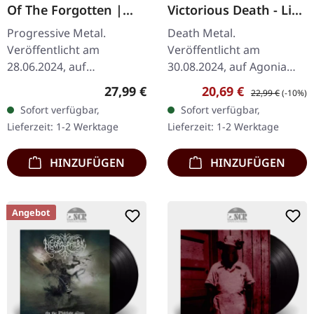
Of The Forgotten |
Victorious Death - Live
BLACK 2LP
in Latin America | RED
Progressive Metal.
Death Metal.
SMOKE LP
Veröffentlicht am
Veröffentlicht am
28.06.2024, auf
30.08.2024, auf Agonia
Deathwave Records.
Records. "Red Smoke"
Regulärer Preis:
Verkaufspreis:
Regulärer Preis:
27,99 €
20,69 €
22,99 €
(-10%)
Schwarzes Doppel-Vinyl
Vinyl. Limitiert auf 100
Sofort verfügbar,
Sofort verfügbar,
im Gatefold-Cover.
Exemplare. Die
Lieferzeit: 1-2 Werktage
Lieferzeit: 1-2 Werktage
Witherfall haben sich mit
schwedischen Death
"Sounds…
Metal Titanen…
HINZUFÜGEN
HINZUFÜGEN
Angebot