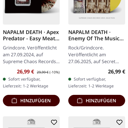
NAPALM DEATH · Apex
NAPALM DEATH ·
Predator - Easy Meat |
Enemy Of The Music
WHITE RED BLACK
Business | YELLOW LP
Grindcore. Veröffentlicht
Rock/Grindcore.
SPLATTER LP
am 27.09.2024, auf
Veröffentlicht am
Supreme Chaos Records.
27.06.2025, auf Secret
Exklusives Splatter-Vinyl
Records. Gelbes Vinyl. Als
Verkaufspreis:
Regulärer Preis:
Reguläre
26,99 €
26,99 €
29,99 €
(-10%)
mit 4-seitigem Booklet
Napalm Death im Jahr
Sofort verfügbar,
Sofort verfügbar,
und zweiseitigem A2-
2000 "Enemy Of The
Lieferzeit: 1-2 Werktage
Lieferzeit: 1-2 Werktage
Poster,…
Music Business"…
HINZUFÜGEN
HINZUFÜGEN