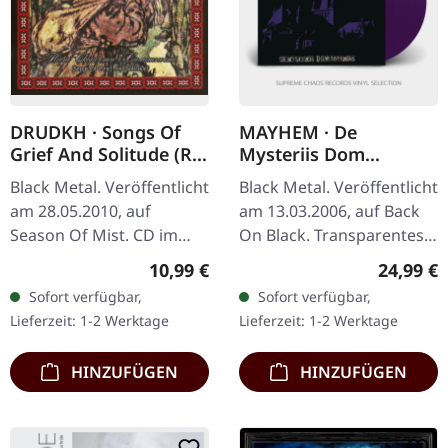
DRUDKH · Songs Of
MAYHEM · De
Grief And Solitude (Re-
Mysteriis Dom
Release) | CD
Sathanas | PURPLE LP
Black Metal. Veröffentlicht
Black Metal. Veröffentlicht
am 28.05.2010, auf
am 13.03.2006, auf Back
Season Of Mist. CD im
On Black. Transparentes
Jewelcase mit 12-seitigem
dunkel lila Vinyl im
Regulärer Preis:
Reguläre
10,99 €
24,99 €
Booklet, Re-Release,
Gatefold-Cover. "De
Sofort verfügbar,
Sofort verfügbar,
Remastert mit neuem
Mysteriis Dom Sathanas"
Lieferzeit: 1-2 Werktage
Lieferzeit: 1-2 Werktage
Artwork.…
gilt als…
HINZUFÜGEN
HINZUFÜGEN