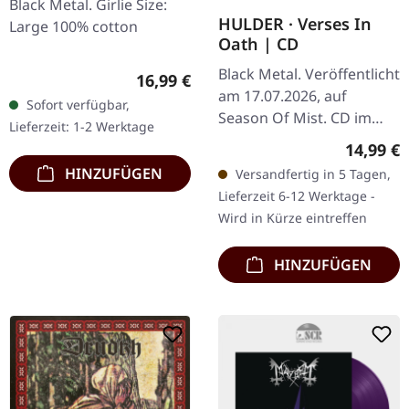
Black Metal. Girlie Size:
HULDER · Verses In
Large 100% cotton
Oath | CD
Black Metal. Veröffentlicht
Regulärer Preis:
16,99 €
am 17.07.2026, auf
Sofort verfügbar,
Season Of Mist. CD im
Lieferzeit: 1-2 Werktage
Jewelcase mit 12-seitigem
Reguläre
14,99 €
Booklet. Es gibt Alben, die
HINZUFÜGEN
Versandfertig in 5 Tagen,
einfach nur existieren,…
Lieferzeit 6-12 Werktage -
Wird in Kürze eintreffen
HINZUFÜGEN