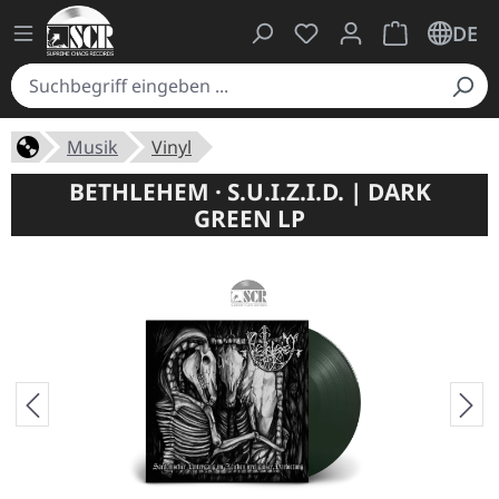
Du hast 0 Produkte auf
Warenkorb ent
DE
Musik
Vinyl
BETHLEHEM · S.U.I.Z.I.D. | DARK
GREEN LP