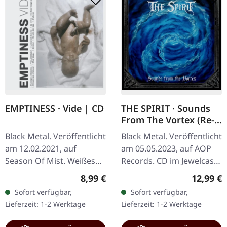
EMPTINESS · Vide | CD
THE SPIRIT · Sounds
From The Vortex (Re-
Release) | CD
Black Metal. Veröffentlicht
Black Metal. Veröffentlicht
am 12.02.2021, auf
am 05.05.2023, auf AOP
Season Of Mist. Weißes
Records. CD im Jewelcase
Jewelcase mit Schuber. Die
mit 8-seitigem Booklet.
Regulärer Preis:
Reguläre
8,99 €
12,99 €
belgischen Black Metal-
"Sounds From The
Sofort verfügbar,
Sofort verfügbar,
Meister Emptiness liefern
Vortex" von The Spirit ist
Lieferzeit: 1-2 Werktage
Lieferzeit: 1-2 Werktage
mit…
ein…