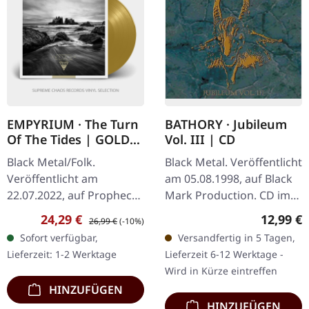
EMPYRIUM · The Turn
BATHORY · Jubileum
Of The Tides | GOLD
Vol. III | CD
LP
Black Metal/Folk.
Black Metal. Veröffentlicht
Veröffentlicht am
am 05.08.1998, auf Black
22.07.2022, auf Prophecy
Mark Production. CD im
Productions. Goldenes
Jewelcase. "Jubileum Vol.
Verkaufspreis:
Regulärer Preis:
Reguläre
24,29 €
12,99 €
26,99 €
(-10%)
Vinyl im Gatefold-Cover.
III" ist eine faszinierende
Sofort verfügbar,
Versandfertig in 5 Tagen,
Das Album "The Turn of
Compilation, die…
Lieferzeit: 1-2 Werktage
Lieferzeit 6-12 Werktage -
the Tides" von…
Wird in Kürze eintreffen
HINZUFÜGEN
HINZUFÜGEN