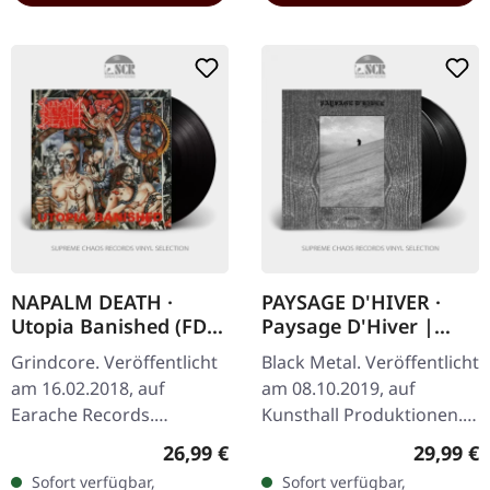
NAPALM DEATH ·
PAYSAGE D'HIVER ·
Utopia Banished (FDR
Paysage D'Hiver |
Remaster) | BLACK LP
BLACK 2LP
Grindcore. Veröffentlicht
Black Metal. Veröffentlicht
am 16.02.2018, auf
am 08.10.2019, auf
Earache Records.
Kunsthall Produktionen.
Schwarzes Vinyl. Full
Schwarzes Doppel-Vinyl
Regulärer Preis:
Reguläre
26,99 €
29,99 €
Dynamic Range Remaster.
mit Etching auf der D-
Sofort verfügbar,
Sofort verfügbar,