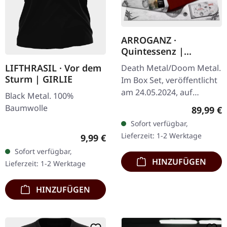
ARROGANZ ·
Quintessenz |
WOODEN BOX SET
LIFTHRASIL · Vor dem
Death Metal/Doom Metal.
Sturm | GIRLIE
Im Box Set, veröffentlicht
am 24.05.2024, auf
Black Metal. 100%
Supreme Chaos Records.
Baumwolle
Reguläre
89,99 €
Ultra schwere,
Sofort verfügbar,
handgearbeitete Holzbox
Lieferzeit: 1-2 Werktage
Regulärer Preis:
9,99 €
mit graviertem…
Sofort verfügbar,
HINZUFÜGEN
Lieferzeit: 1-2 Werktage
HINZUFÜGEN