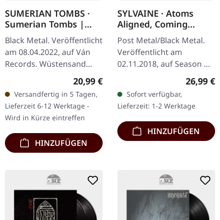
SUMERIAN TOMBS ·
SYLVAINE · Atoms
Sumerian Tombs |
Aligned, Coming
DESERT SAND LP
Undone | BLACK LP
Black Metal. Veröffentlicht
Post Metal/Black Metal.
am 08.04.2022, auf Ván
Veröffentlicht am
Records. Wüstensand
02.11.2018, auf Season Of
farbenes Vinyl im
Mist. Schwarzes Vinyl im
Regulärer Preis:
Reguläre
20,99 €
26,99 €
Gatefold-Cover mit Poster,
Gatefold-Cover mit Insert.
Versandfertig in 5 Tagen,
Sofort verfügbar,
limitiert auf 512
"Atoms Aligned, Coming…
Lieferzeit 6-12 Werktage -
Lieferzeit: 1-2 Werktage
Exemplare. Das…
Wird in Kürze eintreffen
HINZUFÜGEN
HINZUFÜGEN