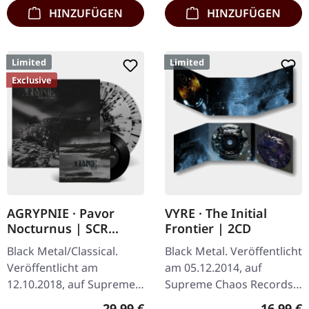
HINZUFÜGEN
HINZUFÜGEN
Limited
Limited
Exclusive
AGRYPNIE · Pavor
VYRE · The Initial
Nocturnus | SCR
Frontier | 2CD
GREY/BLACK SPLATTER
Black Metal/Classical.
Black Metal. Veröffentlicht
2LP+7" BUNDLE
Veröffentlicht am
am 05.12.2014, auf
12.10.2018, auf Supreme
Supreme Chaos Records.
Chaos Records. Schweres
Limitierte Auflage als
Regulärer Preis:
Reguläre
29,99 €
16,99 €