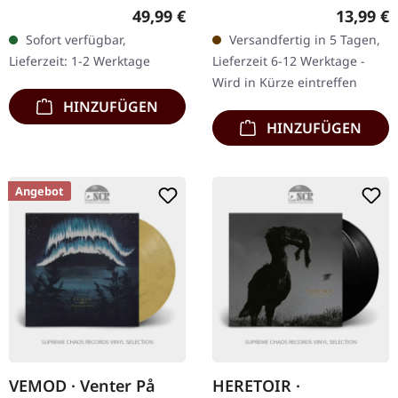
3-Gatefold-LP (180g Vinyl,
Serviam Records. CD im
Regulärer Preis:
Reguläre
49,99 €
13,99 €
schwarz) inkl. bedruckter
DigiPak. Aurora Borealis
Sofort verfügbar,
Versandfertig in 5 Tagen,
Innenhüllen und…
schlagen mit
Lieferzeit: 1-2 Werktage
Lieferzeit 6-12 Werktage -
verheerender Präzision…
Wird in Kürze eintreffen
HINZUFÜGEN
HINZUFÜGEN
Angebot
VEMOD · Venter På
HERETOIR ·