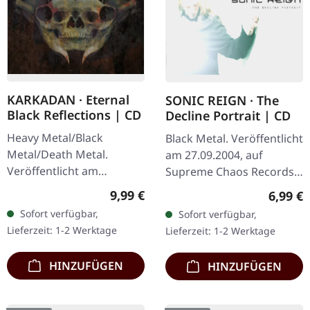
KARKADAN · Eternal
SONIC REIGN · The
Black Reflections | CD
Decline Portrait | CD
Heavy Metal/Black
Black Metal. Veröffentlicht
Metal/Death Metal.
am 27.09.2004, auf
Veröffentlicht am
Supreme Chaos Records.
19.01.2002, auf Supreme
CD im Jewelcase mit
Regulärer Preis:
9,99 €
Regulär
6,99 €
Chaos Records. CD im
Booklet. Sonic Reign
Sofort verfügbar,
Sofort verfügbar,
Jewelcase. Neuauflage mit
entfesselt mit „The
Lieferzeit: 1-2 Werktage
Lieferzeit: 1-2 Werktage
neuem Artwork,…
Decline Portrait"…
HINZUFÜGEN
HINZUFÜGEN