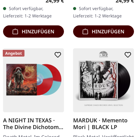
Regulärer Preis:
Reguläre
24,99 €
24,99 €
Vinyl mit Insert und
exklusives Ultra Clear
Sofort verfügbar,
Sofort verfügbar,
Download-Code, limitiert
Vinyl mit schwarzen und
Lieferzeit: 1-2 Werktage
Lieferzeit: 1-2 Werktage
auf 100…
weißen Splattern mit…
HINZUFÜGEN
HINZUFÜGEN
Angebot
A NIGHT IN TEXAS ·
MARDUK · Memento
The Divine Dichotomy
Mori | BLACK LP
| BI-COLOURED DLP