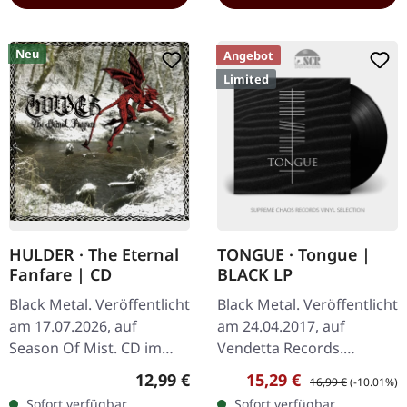
Neu
Angebot
Limited
HULDER · The Eternal
TONGUE · Tongue |
Fanfare | CD
BLACK LP
Black Metal. Veröffentlicht
Black Metal. Veröffentlicht
am 17.07.2026, auf
am 24.04.2017, auf
Season Of Mist. CD im
Vendetta Records.
Jewelcase mit 12-seitigem
Schwarzes Vinyl,
Regulärer Preis:
Verkaufspreis:
Regulärer Preis:
12,99 €
15,29 €
16,99 €
(-10.01%)
Booklet. 2022 hatte
Download-Code, limitiert
Sofort verfügbar,
Sofort verfügbar,