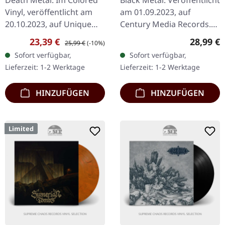
Death Metal. Im Colored
Black Metal. Veröffentlicht
Vinyl, veröffentlicht am
am 01.09.2023, auf
20.10.2023, auf Unique
Century Media Records.
Leaders Records.
Schwarzes Vinyl im
Verkaufspreis:
Regulärer Preis:
Reguläre
23,39 €
28,99 €
25,99 €
(-10%)
Zweifarbiges
Gatefold-Cover. Die
Sofort verfügbar,
Sofort verfügbar,
(Rot/Hellblau) Doppel-
schwedischen Black
Lieferzeit: 1-2 Werktage
Lieferzeit: 1-2 Werktage
Vinyl im Gatefold-Cover.…
Metal-Legenden
Marduk…
HINZUFÜGEN
HINZUFÜGEN
Limited