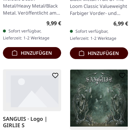
Metal/Heavy Metal/Black
Loom Classic Valueweight
Metal. Veröffentlicht am
Farbiger Vorder- und
08.03.2004, auf Supreme
Rückendruck 100%
Regulärer Preis:
Regulär
9,99 €
6,99 €
Chaos Records. CD im
Baumwolle
Sofort verfügbar,
Sofort verfügbar,
Jewelcase mit 16-seitigem
Lieferzeit: 1-2 Werktage
Lieferzeit: 1-2 Werktage
Booklet.…
HINZUFÜGEN
HINZUFÜGEN
SANGUIS · Logo |
GIRLIE S