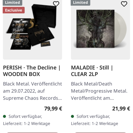
Limited
Limited
Exclusive
PERISH · The Decline |
MALADIE · Still |
WOODEN BOX
CLEAR 2LP
Black Metal. Veröffentlicht
Black Metal/Death
am 29.07.2022, auf
Metal/Progressive Metal.
Supreme Chaos Records.
Veröffentlicht am
Extrem schwere schwarze
10.04.2015, auf Supreme
Regulärer Preis:
Reguläre
79,99 €
21,99 €
Holzbox mit graviertem
Chaos Records.
Sofort verfügbar,
Sofort verfügbar,
Logo, Titel und
Transparentes Doppel-
Lieferzeit: 1-2 Werktage
Lieferzeit: 1-2 Werktage
Nummerierung,…
Vinyl im schweren…