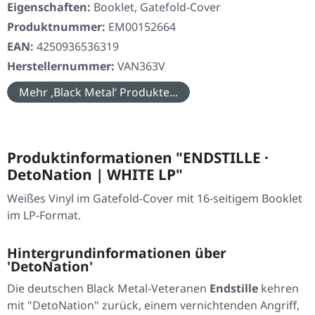
Eigenschaften:
Booklet, Gatefold-Cover
Produktnummer:
EM00152664
EAN:
4250936536319
Herstellernummer:
VAN363V
Mehr ‚Black Metal‘ Produkte...
Produktinformationen "ENDSTILLE ·
DetoNation | WHITE LP"
Weißes Vinyl im Gatefold-Cover mit 16-seitigem Booklet
im LP-Format.
Hintergrundinformationen über
'DetoNation'
Die deutschen Black Metal-Veteranen
Endstille
kehren
mit
"DetoNation"
zurück, einem vernichtenden Angriff,