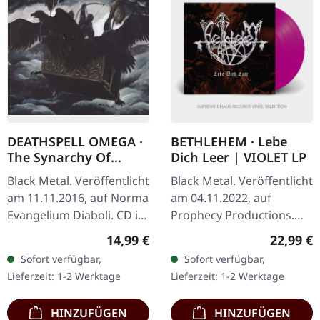
DEATHSPELL OMEGA ·
BETHLEHEM · Lebe
The Synarchy Of
Dich Leer | VIOLET LP
Molten Bones |
Black Metal. Veröffentlicht
Black Metal. Veröffentlicht
DIGIPAK CD
am 11.11.2016, auf Norma
am 04.11.2022, auf
Evangelium Diaboli. CD im
Prophecy Productions.
Digipak. Deathspell
Transparent Violettes
Regulärer Preis:
Reguläre
14,99 €
22,99 €
Omega kehren mit „The
Vinyl im Gatefold-Cover,
Sofort verfügbar,
Sofort verfügbar,
Synarchy Of Molten
limitiert auf 500
Lieferzeit: 1-2 Werktage
Lieferzeit: 1-2 Werktage
Bones"…
Exemplare.…
HINZUFÜGEN
HINZUFÜGEN