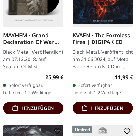
MAYHEM · Grand
KVAEN · The Formless
Declaration Of War
Fires | DIGIPAK CD
(Remix 2018) | BLACK
Black Metal. Veröffentlicht
Black Metal. Veröffentlicht
LP
am 07.12.2018, auf
am 21.06.2024, auf Metal
Season Of Mist.
Blade Records. CD im
Schwarzes Vinyl im
DigiPak. "The Formless
Regulärer Preis:
Reguläre
25,99 €
11,99 €
Deluxe-Gatefold-Cover
Fires" von Kvaen ist eine
Sofort verfügbar,
Sofort verfügbar,
mit Golddruck und Insert
Tour de Force im
Lieferzeit: 1-2 Werktage
Lieferzeit: 1-2 Werktage
mit Liner-Notes.…
Bereich…
HINZUFÜGEN
HINZUFÜGEN
Limited