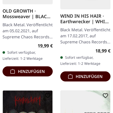
OLD GROWTH ·
WIND IN HIS HAIR ·
Mossweaver | BLACK
Earthwrecker | WHITE
2LP
Black Metal. Veröffentlicht
SPLATTER LP
Black Metal. Veröffentlicht
am 05.02.2021, auf
am 17.02.2017, auf
Supreme Chaos Records.
Supreme Chaos Records.
Schwarzes Doppel-Vinyl
Regulärer Preis:
19,99 €
Weißes Vinyl mit grauen
im schweren Gatefold-
Reguläre
18,99 €
Sofort verfügbar,
Splattern im Standard-
Cover mit bedrucktem
Sofort verfügbar,
Lieferzeit: 1-2 Werktage
Cover, kommt mit Insert.…
Insert und…
Lieferzeit: 1-2 Werktage
HINZUFÜGEN
HINZUFÜGEN