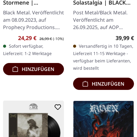
Stormene |
Solastalgia | BLACK
GOLD/BLACK
2LP
Black Metal. Veröffentlicht
Post Metal/Black Metal.
MARBLED LP
am 08.09.2023, auf
Veröffentlicht am
Prophecy Productions.
26.09.2025, auf AOP
Gold-schwarz
Records. Schwarzes
Verkaufspreis:
Regulärer Preis:
Reguläre
24,29 €
39,99 €
26,99 €
(-10%)
marmoriertes Vinyl. Over
Doppel-Vinyl im Gatefold-
Sofort verfügbar,
Versandfertig in 10 Tagen,
jord, vandrende Venter På
Cover mit 12-seitigem
Lieferzeit: 1-2 Werktage
Lieferzeit 11-15 Werktage -
Stormene 2…
Booklet in…
verfügbar beim Lieferanten,
wird bestellt
HINZUFÜGEN
HINZUFÜGEN