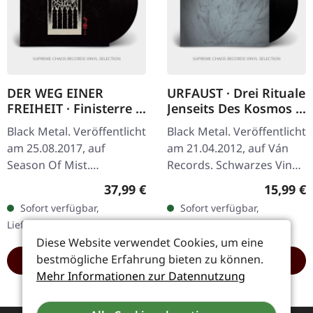
DER WEG EINER
URFAUST · Drei Rituale
FREIHEIT · Finisterre |
Jenseits Des Kosmos |
BLACK 2LP
BLACK LP
Black Metal. Veröffentlicht
Black Metal. Veröffentlicht
am 25.08.2017, auf
am 21.04.2012, auf Ván
Season Of Mist.
Records. Schwarzes Vinyl
Schwarzes Doppel-Vinyl
mit Etching auf Seite B
Regulärer Preis:
Reguläre
37,99 €
15,99 €
im Gatefold-Cover,
und bedruckter
Sofort verfügbar,
Sofort verfügbar,
inklusive Bonus-Track.
Innenhülle. Urfausts 'Drei
Lieferzeit: 1-2 Werktage
Lieferzeit: 1-2 Werktage
Der Weg einer…
Rituale…
Diese Website verwendet Cookies, um eine
bestmögliche Erfahrung bieten zu können.
HINZUFÜGEN
HINZUFÜGEN
Mehr Informationen zur Datennutzung