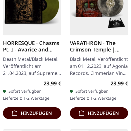
HORRESQUE · Chasms
VARATHRON · The
Pt. I - Avarice and
Crimson Temple |
Retribution |
CIMMERIAN LP
Death Metal/Black Metal.
Black Metal. Veröffentlicht
YELLOW/BLACK LP
Veröffentlicht am
am 01.12.2023, auf Agonia
21.04.2023, auf Supreme
Records. Cimmerian Vinyl,
Chaos Records.
limitiert auf 300 Stück. Die
Regulärer Preis:
Reguläre
23,99 €
23,99 €
Transparent
griechischen Black-Metal-
Sofort verfügbar,
Sofort verfügbar,
Dunkelgelb/Schwarz
Veteranen…
Lieferzeit: 1-2 Werktage
Lieferzeit: 1-2 Werktage
marmoriertes Vinyl im
schweren Cover…
HINZUFÜGEN
HINZUFÜGEN