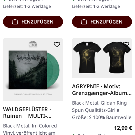
Hulder eine neue
auf 200 Exemplare. Was
Lieferzeit: 1-2 Werktage
Lieferzeit: 1-2 Werktage
Entwicklungsstufe…
für ein…
HINZUFÜGEN
HINZUFÜGEN
AGRYPNIE · Motiv:
Grenzgænger-Album
Tour | GIRLIE
Black Metal. Gildan Ring
WALDGEFLÜSTER ·
Spun Qualitäts-Girlie
Ruinen | MULTI-
Größe: S 100% Baumwolle
COLORED 2LP
Black Metal. Im Colored
Reguläre
12,99 €
Vinyl, veröffentlicht am