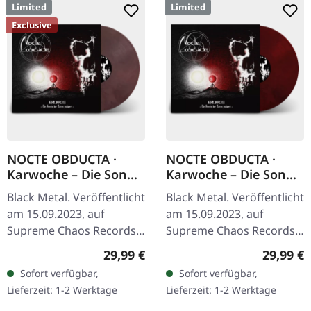
Limited
Limited
Exclusive
NOCTE OBDUCTA ·
NOCTE OBDUCTA ·
Karwoche – Die Sonne
Karwoche – Die Sonne
der Toten pulsiert |
der Toten pulsiert |
Black Metal. Veröffentlicht
Black Metal. Veröffentlicht
CLEAR/RED MARBLED
TRANSPARENT
am 15.09.2023, auf
am 15.09.2023, auf
LP
RED/BLACK LP
Supreme Chaos Records.
Supreme Chaos Records.
Ultra
Transparent Rot/Schwarz
Regulärer Preis:
Reguläre
29,99 €
29,99 €
Clear/Rot/Weiß/Schwarz
marmoriertes Vinyl im
Sofort verfügbar,
Sofort verfügbar,
marmoriertes Vinyl im
Gatefold-Cover mit Insert,
Lieferzeit: 1-2 Werktage
Lieferzeit: 1-2 Werktage
Gatefold-Cover mit Insert,
…