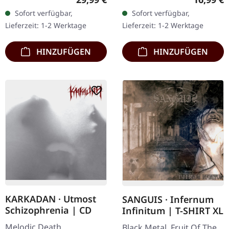
180g Doppel-Vinyl im
aufwändiger Dreifach-
Sofort verfügbar,
Sofort verfügbar,
Gatefold-Cover mit der
Klapp-DigiPak mit 2 CDs:
Lieferzeit: 1-2 Werktage
Lieferzeit: 1-2 Werktage
extra 7" Single…
The…
HINZUFÜGEN
HINZUFÜGEN
KARKADAN · Utmost
SANGUIS · Infernum
Schizophrenia | CD
Infinitum | T-SHIRT XL
Melodic Death
Black Metal. Fruit Of The