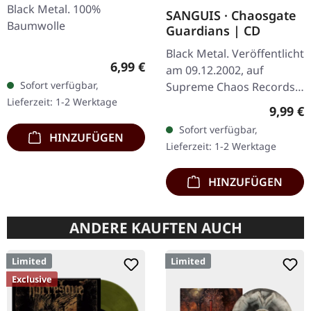
Black Metal. 100%
SANGUIS · Chaosgate
Baumwolle
Guardians | CD
Black Metal. Veröffentlicht
Regulärer Preis:
6,99 €
am 09.12.2002, auf
Sofort verfügbar,
Supreme Chaos Records.
Lieferzeit: 1-2 Werktage
CD im Jewelcase mit 12-
Regulär
9,99 €
seitigem Booklet. Wenn
Sofort verfügbar,
österreichischer Black
HINZUFÜGEN
Lieferzeit: 1-2 Werktage
Metal den…
HINZUFÜGEN
ANDERE KAUFTEN AUCH
Limited
Limited
Exclusive