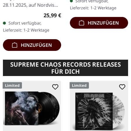
Sofort verfügbar,
28.11.2025, auf Nordvis
Lieferzeit: 1-2 Werktage
Produktion. Mehrfarbiges
Regulärer Preis:
25,99 €
Doppel-Vinyl im Gatefold-
HINZUFÜGEN
Sofort verfügbar,
Cover. Fast ein Jahrzehnt…
Lieferzeit: 1-2 Werktage
HINZUFÜGEN
SUPREME CHAOS RECORDS RELEASES
FÜR DICH
Limited
Limited