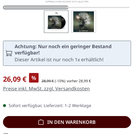
Achtung: Nur noch ein geringer Bestand
verfügbar!
Dieser Artikel ist nur noch 1x erhältlich!
Verkaufspreis:
26,09 €
%
Regulärer Preis:
28,99 €
(-10%)
vorher 28,99 €
Preise inkl. MwSt. zzgl. Versandkosten
Sofort verfügbar, Lieferzeit: 1-2 Werktage
IN DEN WARENKORB