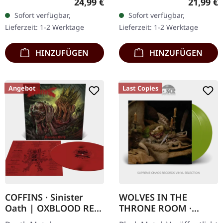
Regulärer Preis:
Reguläre
24,99 €
21,99 €
im Gatefold-Cover mit
mit bedrucktem Einleger,
Sofort verfügbar,
Sofort verfügbar,
Insert, gefütterter…
gepolsterter Innenhülle…
Lieferzeit: 1-2 Werktage
Lieferzeit: 1-2 Werktage
HINZUFÜGEN
HINZUFÜGEN
Angebot
Last Copies
COFFINS · Sinister
WOLVES IN THE
Oath | OXBLOOD RED
THRONE ROOM ·
LP
Primordial Arcana |