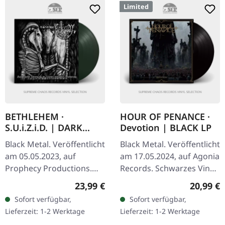
Limited
BETHLEHEM ·
HOUR OF PENANCE ·
S.U.i.Z.i.D. | DARK
Devotion | BLACK LP
GREEN LP
Black Metal. Veröffentlicht
Black Metal. Veröffentlicht
am 05.05.2023, auf
am 17.05.2024, auf Agonia
Prophecy Productions.
Records. Schwarzes Vinyl.
Dunkelgrünes Vinyl im
Limitiert auf 300
Regulärer Preis:
Reguläre
23,99 €
20,99 €
Gatefold-Cover. Das dritte
handnummerierte
Sofort verfügbar,
Sofort verfügbar,
Album von Bethlehem,
Exemplare. Hour Of
Lieferzeit: 1-2 Werktage
Lieferzeit: 1-2 Werktage
"S.U.i.Z.i…
Penance…