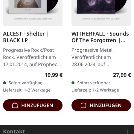
ALCEST · Shelter |
WITHERFALL · Sounds
BLACK LP
Of The Forgotten |
BLACK 2LP
Progressive Rock/Post
Progressive Metal.
Rock. Veröffentlicht am
Veröffentlicht am
17.01.2014, auf Prophecy
28.06.2024, auf
Productions. Schwarzes
Deathwave Records.
Regulärer Preis:
Reguläre
19,99 €
27,99 €
Vinyl mit bedruckter
Schwarzes Doppel-Vinyl
Sofort verfügbar,
Sofort verfügbar,
Innenhülle, Schutzhülle
im Gatefold-Cover.
Lieferzeit: 1-2 Werktage
Lieferzeit: 1-2 Werktage
und Poster…
Witherfall haben sich mit
"Sounds…
HINZUFÜGEN
HINZUFÜGEN
Kontakt