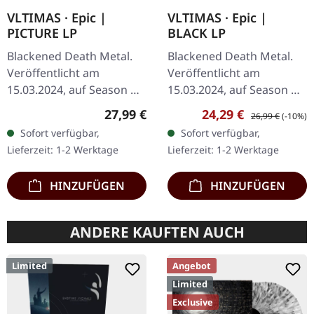
VLTIMAS · Epic |
VLTIMAS · Epic |
PICTURE LP
BLACK LP
Blackened Death Metal.
Blackened Death Metal.
Veröffentlicht am
Veröffentlicht am
15.03.2024, auf Season Of
15.03.2024, auf Season Of
Mist. Picture-Vinyl,
Mist. Schwarzes Vinyl im
Regulärer Preis:
Verkaufspreis:
Regulärer Preis:
27,99 €
24,29 €
26,99 €
(-10%)
limitiert auf 500 Stück.
Gatefold-Cover. Wenn
Sofort verfügbar,
Sofort verfügbar,
Extreme-Metal-Titanen…
Lieferzeit: 1-2 Werktage
Lieferzeit: 1-2 Werktage
HINZUFÜGEN
HINZUFÜGEN
ANDERE KAUFTEN AUCH
Limited
Angebot
Limited
Exclusive