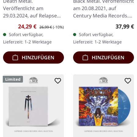
Death Metal.
Black Metal. Veröffentlicht
OLIVE GREEN 2LP
Veröffentlicht am
am 20.08.2021, auf
29.03.2024, auf Relapse
Century Media Records.
Records. Oxblood Red
Oliv grünes Deluxe-
Verkaufspreis:
Regulärer Preis:
Reguläre
24,29 €
37,99 €
26,99 €
(-10%)
Vinyl. Heilige Scheiße, was
Doppel-Vinyl im Gatefold-
Sofort verfügbar,
Sofort verfügbar,
für ein Comeback! Nach
Cover mit goldenem
Lieferzeit: 1-2 Werktage
Lieferzeit: 1-2 Werktage
drei Jahren Stille…
Heißprägedruck,…
HINZUFÜGEN
HINZUFÜGEN
Limited