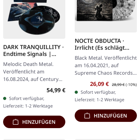
NOCTE OBDUCTA ·
DARK TRANQUILLITY ·
Irrlicht (Es schlägt
Endtime Signals |
dem Mond ein kaltes
Black Metal. Veröffentlicht
MIDNIGHT HAZE LP +
Herz) | SPLATTER 2LP
Melodic Death Metal.
am 16.04.2021, auf
BONUS BLACK LP IN
Veröffentlicht am
Supreme Chaos Records.
O-CARD
16.08.2024, auf Century
Ultra Clear Doppel-Vinyl
Verkaufspreis:
Regulärer Preis:
26,09 €
28,99 €
(-10%)
Media Records. Midnight
mit grauen, weißen und
Regulärer Preis:
54,99 €
Sofort verfügbar,
Haze farbiges Vinyl im
schwarzen Splatters im…
Sofort verfügbar,
Lieferzeit: 1-2 Werktage
Gatefold Cover auf
Lieferzeit: 1-2 Werktage
reverse board print…
HINZUFÜGEN
HINZUFÜGEN