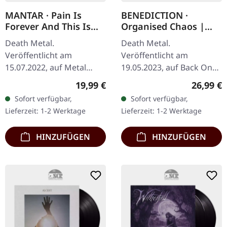
MANTAR · Pain Is
BENEDICTION ·
Forever And This Is
Organised Chaos |
The End | WHITE LP
BLUE/WHITE 2LP
Death Metal.
Death Metal.
Veröffentlicht am
Veröffentlicht am
15.07.2022, auf Metal
19.05.2023, auf Back On
Blade Records. Weißes
Black. Hellblaues Doppel-
Regulärer Preis:
Reguläre
19,99 €
26,99 €
Vinyl im Gatefold-Cover
Vinyl mit weißen
Sofort verfügbar,
Sofort verfügbar,
mit Insert, Download-
Splattern. Benedictions
Lieferzeit: 1-2 Werktage
Lieferzeit: 1-2 Werktage
Code, limitiert auf 500…
'Organised Chaos' ist
ein…
HINZUFÜGEN
HINZUFÜGEN