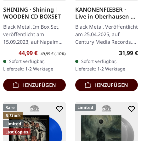
SHINING · Shining |
KANONENFIEBER ·
WOODEN CD BOXSET
Live in Oberhausen |
BLACK 2LP
Black Metal. Im Box Set,
Black Metal. Veröffentlicht
veröffentlicht am
am 25.04.2025, auf
15.09.2023, auf Napalm
Century Media Records.
Records. Die streng auf
Schwarzes Doppel-Vinyl,
Verkaufspreis:
Regulärer Preis:
Reguläre
44,99 €
31,99 €
49,99 €
(-10%)
800 Stück limitierte
komplette Live-Aufnahme.
Sofort verfügbar,
Sofort verfügbar,
Deluxe Holzbox enthält
Spielzeit 72 Minuten. "Live
Lieferzeit: 1-2 Werktage
Lieferzeit: 1-2 Werktage
das Album als…
in…
HINZUFÜGEN
HINZUFÜGEN
Rare
Limited
B-Stock
Limited
Last Copies