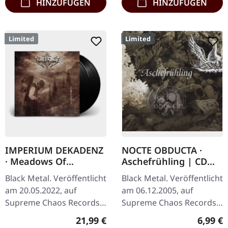
HINZUFÜGEN
HINZUFÜGEN
Limited
Limited
IMPERIUM DEKADENZ
NOCTE OBDUCTA ·
· Meadows Of
Aschefrühling | CD
Nostalgia | BLACK 2LP
SINGLE
Black Metal. Veröffentlicht
Black Metal. Veröffentlicht
am 20.05.2022, auf
am 06.12.2005, auf
Supreme Chaos Records.
Supreme Chaos Records.
Schwarzes Doppel-Vinyl
CD-Single, limitiert auf
Regulärer Preis:
Regulär
21,99 €
6,99 €
im Gatefold-Cover mit
1500 nummeriete