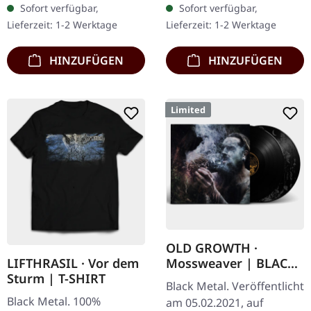
Sofort verfügbar,
Sofort verfügbar,
bedrucktem Insert,
Exemplare. Nachdem die
Lieferzeit: 1-2 Werktage
Lieferzeit: 1-2 Werktage
limitiert auf…
Nachfrage nach…
HINZUFÜGEN
HINZUFÜGEN
Limited
OLD GROWTH ·
Mossweaver | BLACK
LIFTHRASIL · Vor dem
2LP
Sturm | T-SHIRT
Black Metal. Veröffentlicht
Black Metal. 100%
am 05.02.2021, auf