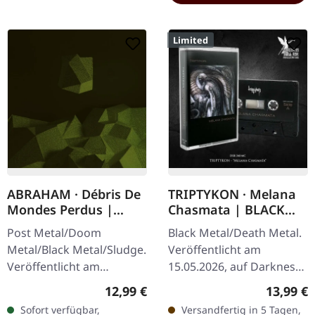
Limited
ABRAHAM · Débris De
TRIPTYKON · Melana
Mondes Perdus |
Chasmata | BLACK
DIGISLEEVE CD
TAPE
Post Metal/Doom
Black Metal/Death Metal.
Metal/Black Metal/Sludge.
Veröffentlicht am
Veröffentlicht am
15.05.2026, auf Darkness
11.03.2022, auf Pelagic
Shall Rise Productions.
Regulärer Preis:
Reguläre
12,99 €
13,99 €
Records. CD im 6-seitigen
Schwarze Musikkassette
Sofort verfügbar,
Versandfertig in 5 Tagen,