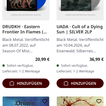
DRUDKH · Eastern
UADA · Cult of a Dying
Frontier In Flames (B-
Sun | SILVER 2LP
Stock) | BLUE LP
Black Metal. Veröffentlicht
Black Metal. Veröffentlicht
am 08.07.2022, auf
am 10.04.2026, auf
Season Of Mist
Eisenwald. Silbernes
Underground Activists.
Doppel-Vinyl im Gatefold-
Regulärer Preis:
Reguläre
20,99 €
36,99 €
Blaues Vinyl im Gatefold-
Cover mit LP-großem
Sofort verfügbar,
Sofort verfügbar,
Cover, limitiert auf 500
Booklet, A2-Poster und…
Lieferzeit: 1-2 Werktage
Lieferzeit: 1-2 Werktage
Exemplare.…
HINZUFÜGEN
HINZUFÜGEN