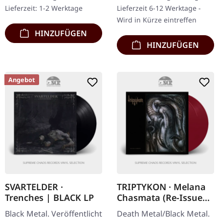
Digisleeve mit 26-seitigem
mit 7-Panel-Cover.
Lieferzeit: 1-2 Werktage
Lieferzeit 6-12 Werktage -
Booklet.…
Limitiert auf…
Wird in Kürze eintreffen
HINZUFÜGEN
HINZUFÜGEN
Angebot
SVARTELDER ·
TRIPTYKON · Melana
Trenches | BLACK LP
Chasmata (Re-Issue
2025) | DEEP BLOOD
Black Metal. Veröffentlicht
Death Metal/Black Metal.