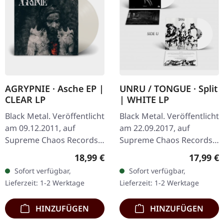
AGRYPNIE · Asche EP |
UNRU / TONGUE · Split
CLEAR LP
| WHITE LP
Black Metal. Veröffentlicht
Black Metal. Veröffentlicht
am 09.12.2011, auf
am 22.09.2017, auf
Supreme Chaos Records.
Supreme Chaos Records.
Transparentes Vinyl im
Weißes Vinyl, limitiert auf
Regulärer Preis:
Reguläre
18,99 €
17,99 €
Gatefold-Cover, limitiert
nur 250
Sofort verfügbar,
Sofort verfügbar,
auf 400 Exemplare, 180g
handnummerierte
Lieferzeit: 1-2 Werktage
Lieferzeit: 1-2 Werktage
Vinyl.…
Exemplare. · 180g Vinyl
für…
HINZUFÜGEN
HINZUFÜGEN