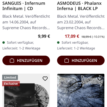
SANGUIS · Infernum
ASMODEUS · Phalanx
Infinitum | CD
Inferna | BLACK LP
Black Metal. Veröffentlicht
Black Metal. Veröffentlicht
am 14.06.2004, auf
am 23.02.2004, auf
Supreme Chaos Records.
Supreme Chaos Records.
CD im Jewelcase mit 16-
Hochwertiges 180g Vinyl
Regulärer Preis:
Verkaufspreis:
Regulärer Preis:
9,99 €
17,09 €
18,99 €
(-10.01%)
seitigem Booklet. Die
mit schönem Gatefold
Sofort verfügbar,
Sofort verfügbar,
österreichische Black
Cover und bedruckten
Lieferzeit: 1-2 Werktage
Lieferzeit: 1-2 Werktage
Metal-Horde…
Innenhüllen.…
HINZUFÜGEN
HINZUFÜGEN
Limited
Exclusive