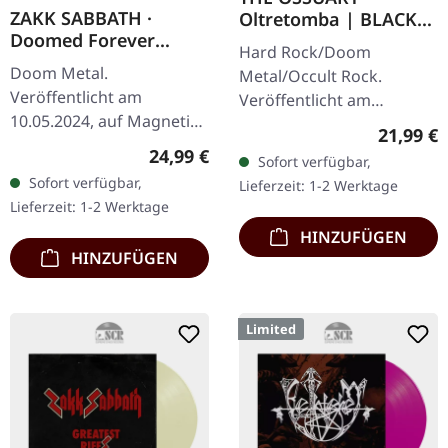
ZAKK SABBATH ·
Oltretomba | BLACK
Doomed Forever
2LP
Hard Rock/Doom
Forever Doomed |
Doom Metal.
Metal/Occult Rock.
CREAM WHITE 2LP
Veröffentlicht am
Veröffentlicht am
10.05.2024, auf Magnetic
12.11.2021, auf Supreme
Reguläre
21,99 €
Eye Records. Creme-
Chaos Records.
Regulärer Preis:
24,99 €
Sofort verfügbar,
weißes Doppel-Vinyl im
Schwarzes Doppel-Vinyl
Sofort verfügbar,
Lieferzeit: 1-2 Werktage
Gatefold-Cover mit
im Gatefold-Cover mit
Lieferzeit: 1-2 Werktage
gefütterten Innenhüllen
bedrucktem…
HINZUFÜGEN
und…
HINZUFÜGEN
Limited