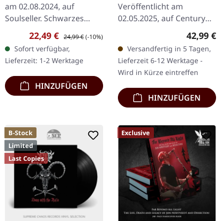
RED 2LP
am 02.08.2024, auf
Veröffentlicht am
Soulseller. Schwarzes
02.05.2025, auf Century
Vinyl. SIDE A: Psychotic
Media Records. Dunkel
Verkaufspreis:
Regulärer Preis:
Reguläre
22,49 €
42,99 €
24,99 €
(-10%)
Symphony I Give The
blutrotes Doppel-Vinyl im
Sofort verfügbar,
Versandfertig in 5 Tagen,
Stranger A Sign Touch
Gatefold-Cover,
Lieferzeit: 1-2 Werktage
Lieferzeit 6-12 Werktage -
This…
bedruckte…
Wird in Kürze eintreffen
HINZUFÜGEN
HINZUFÜGEN
B-Stock
Exclusive
Limited
Last Copies