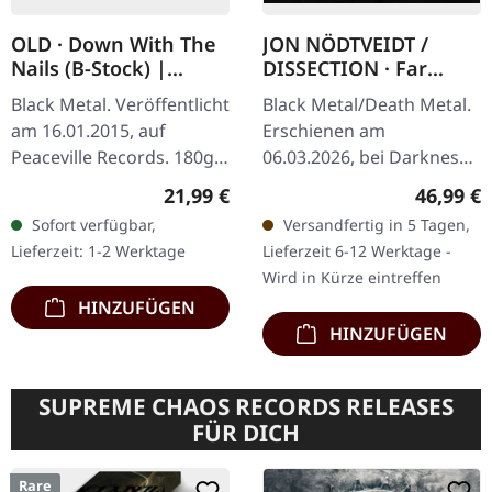
OLD · Down With The
JON NÖDTVEIDT /
Nails (B-Stock) |
DISSECTION · Far
BLACK LP
Beyond All Light - The
Black Metal. Veröffentlicht
Black Metal/Death Metal.
Life, Death and
am 16.01.2015, auf
Erschienen am
Legacy of Jon
Peaceville Records. 180g
06.03.2026, bei Darkness
Nödtveidt and
schwarzes Vinyl im
Shall Rise Productions.
Dissection (2nd
Regulärer Preis:
Reguläre
21,99 €
46,99 €
Standard-Cover. Deluxe
ENGLISCHE AUSGABE.
Edition) | HARDCOVER
Sofort verfügbar,
Versandfertig in 5 Tagen,
Limited Edition. B-Stock:
BOOK
Zweite Auflage. 240-
Lieferzeit: 1-2 Werktage
Lieferzeit 6-12 Werktage -
Eine Ecke…
seitiges mattes…
Wird in Kürze eintreffen
HINZUFÜGEN
HINZUFÜGEN
SUPREME CHAOS RECORDS RELEASES
FÜR DICH
Rare