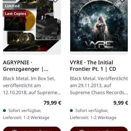
Limited
Last Copies
AGRYPNIE ·
VYRE · The Initial
Grenzgaenger |
Frontier Pt. 1 | CD
DELUXE GOLD/CLEAR
Black Metal. Im Box Set,
Black Metal. Veröffentlicht
4LP BOX SET
veröffentlicht am
am 29.11.2013, auf
12.10.2018, auf Supreme
Supreme Chaos Records.
Chaos Records. Eine
CD im Jewelcase mit 8-
Regulärer Preis:
Regulär
79,99 €
9,99 €
noble Box, die die beiden
seitigem Booklet. Was
Sofort verfügbar,
Sofort verfügbar,
Agrypnie-Alben
passiert, wenn drei
Lieferzeit: 1-2 Werktage
Lieferzeit: 1-2 Werktage
"Grenzgænger" und…
kosmische…