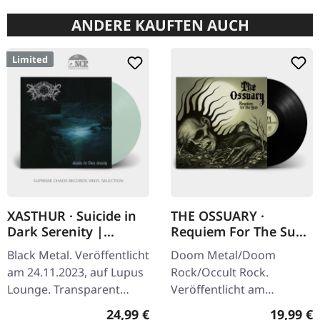
ANDERE KAUFTEN AUCH
Limited
XASTHUR · Suicide in
THE OSSUARY ·
Dark Serenity |
Requiem For The Sun
TRANSPARENT MINT
| BLACK LP
Black Metal. Veröffentlicht
Doom Metal/Doom
LP
am 24.11.2023, auf Lupus
Rock/Occult Rock.
Lounge. Transparent
Veröffentlicht am
mint-grünes Vinyl im
23.05.2025, auf Supreme
Regulärer Preis:
Reguläre
24,99 €
19,99 €