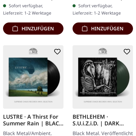
Gatefold-Cover mit
Chaos Records.
Sofort verfügbar,
Sofort verfügbar,
gefütterter Innenhülle
Schwarzes Vinyl mit
Lieferzeit: 1-2 Werktage
Lieferzeit: 1-2 Werktage
und…
Textblatt. Vinyl-
Spezifikationen: ·…
HINZUFÜGEN
HINZUFÜGEN
LUSTRE · A Thirst For
BETHLEHEM ·
Summer Rain | BLACK
S.U.i.Z.i.D. | DARK
LP
GREEN LP
Black Metal/Ambient.
Black Metal. Veröffentlicht