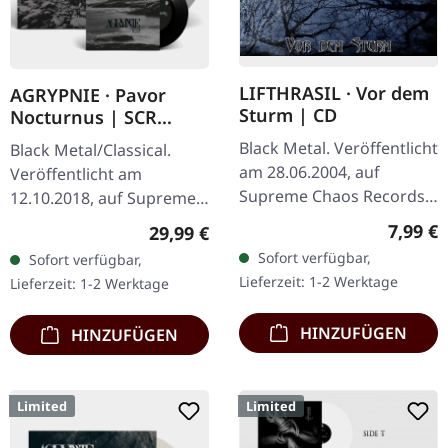
LIFTHRASIL · Vor dem
AGRYPNIE · Pavor
Sturm | CD
Nocturnus | SCR
GREY/BLACK SPLATTER
Black Metal. Veröffentlicht
Black Metal/Classical.
2LP+7" BUNDLE
am 28.06.2004, auf
Veröffentlicht am
Supreme Chaos Records.
12.10.2018, auf Supreme
CD im Jewelcase mit
Chaos Records. Schweres
Regulär
7,99 €
Regulärer Preis:
29,99 €
Booklet. Lifthrasil
180g Doppel-Vinyl im
Sofort verfügbar,
Sofort verfügbar,
entfesselt mit „Vor dem
Gatefold-Cover mit der
Lieferzeit: 1-2 Werktage
Lieferzeit: 1-2 Werktage
Sturm" eine…
extra 7" Single…
HINZUFÜGEN
HINZUFÜGEN
Limited
Limited