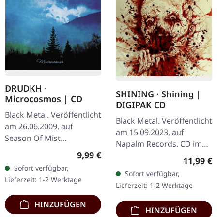
DRUDKH ·
SHINING · Shining |
Microcosmos | CD
DIGIPAK CD
Black Metal. Veröffentlicht
Black Metal. Veröffentlicht
am 26.06.2009, auf
am 15.09.2023, auf
Season Of Mist
Napalm Records. CD im
Underground Activists.
Regulärer Preis:
9,99 €
Digipak. Die
Reguläre
11,99 €
Jewelcase CD.
schwedischen Black
Sofort verfügbar,
„Microcosmos“, das
Sofort verfügbar,
Metal-Legenden Shining
Lieferzeit: 1-2 Werktage
siebte Studioalbum von
Lieferzeit: 1-2 Werktage
kehren mit ihrem…
Drudkh,…
HINZUFÜGEN
HINZUFÜGEN