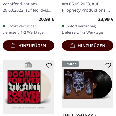
Veröffentlicht am
am 05.05.2023, auf
26.08.2022, auf Nordvis
Prophecy Productions.
Produktion. Schwarzes
Dunkelgrünes Vinyl im
Regulärer Preis:
Reguläre
20,99 €
23,99 €
Vinyl. Lustre kehren mit
Gatefold-Cover. Das dritte
Sofort verfügbar,
Sofort verfügbar,
ihrem achten
Album von Bethlehem,
Lieferzeit: 1-2 Werktage
Lieferzeit: 1-2 Werktage
Studioalbum "A Thirst
"S.U.i.Z.i…
for…
HINZUFÜGEN
HINZUFÜGEN
Limited
THE OSSUARY ·