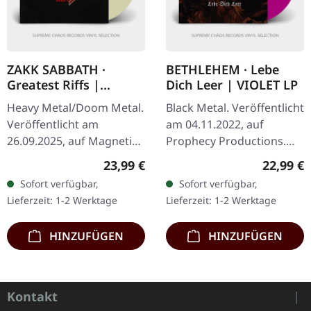
ZAKK SABBATH ·
BETHLEHEM · Lebe
Greatest Riffs |
Dich Leer | VIOLET LP
CREAM WHITE LP
Heavy Metal/Doom Metal.
Black Metal. Veröffentlicht
Veröffentlicht am
am 04.11.2022, auf
26.09.2025, auf Magnetic
Prophecy Productions.
Eye Records.
Transparent Violettes
Regulärer Preis:
Reguläre
23,99 €
22,99 €
Cremefarbenes Vinyl LP
Vinyl im Gatefold-Cover,
Sofort verfügbar,
Sofort verfügbar,
mit polyliniertem
limitiert auf 500
Lieferzeit: 1-2 Werktage
Lieferzeit: 1-2 Werktage
Innenhülle. Als Zakk
Exemplare.…
Wylde…
HINZUFÜGEN
HINZUFÜGEN
Kontakt