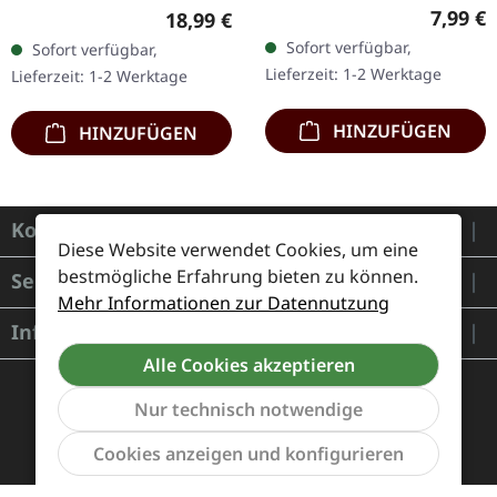
CD im Jewelcase mit
Weißes Vinyl mit grauen
Regulär
7,99 €
Regulärer Preis:
18,99 €
Booklet. Lifthrasil
Splattern im Standard-
Sofort verfügbar,
Sofort verfügbar,
entfesselt mit „Vor dem
Cover, kommt mit Insert.…
Lieferzeit: 1-2 Werktage
Lieferzeit: 1-2 Werktage
Sturm" eine…
HINZUFÜGEN
HINZUFÜGEN
Kontakt
Diese Website verwendet Cookies, um eine
bestmögliche Erfahrung bieten zu können.
Service
Mehr Informationen zur Datennutzung
Informationen
Alle Cookies akzeptieren
Nur technisch notwendige
Werkzeu
Cookies anzeigen und konfigurieren