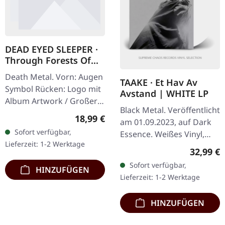
DEAD EYED SLEEPER ·
Through Forests Of
Nonentities Bug Zip |
Death Metal. Vorn: Augen
HSW ZIP L
TAAKE · Et Hav Av
Symbol Rücken: Logo mit
Avstand | WHITE LP
Album Artwork / Großer
Black Metal. Veröffentlicht
stilisierter Käfer 80%
Regulärer Preis:
18,99 €
am 01.09.2023, auf Dark
Baumwolle, 20% Polyester
Sofort verfügbar,
Essence. Weißes Vinyl,
Lieferzeit: 1-2 Werktage
limited Edition. Die
Reguläre
32,99 €
norwegischen Black
Sofort verfügbar,
HINZUFÜGEN
Metal-Veteranen Taake
Lieferzeit: 1-2 Werktage
kehren mit…
HINZUFÜGEN