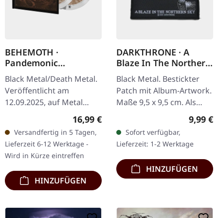
BEHEMOTH ·
DARKTHRONE · A
Pandemonic
Blaze In The Northern
Incantations |
Sky | PATCH
Black Metal/Death Metal.
Black Metal. Bestickter
DIGIBOOK 2CD
Veröffentlicht am
Patch mit Album-Artwork.
12.09.2025, auf Metal
Maße 9,5 x 9,5 cm. Als
Blade Records. Doppel-CD
Darkthrone 1992 „A Blaze
Regulärer Preis:
Regulär
16,99 €
9,99 €
im noblen Digibook mit
in the Northern Sky"
Versandfertig in 5 Tagen,
Sofort verfügbar,
Heißprägedruck und 20-
entfesselten,
Lieferzeit 6-12 Werktage -
Lieferzeit: 1-2 Werktage
seitigem…
veröffentlichten…
Wird in Kürze eintreffen
HINZUFÜGEN
HINZUFÜGEN