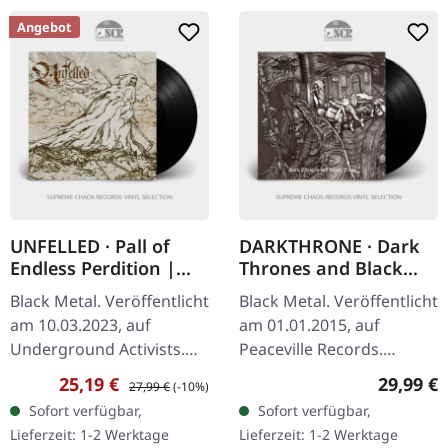
Angebot
UNFELLED · Pall of
DARKTHRONE · Dark
Endless Perdition |
Thrones and Black
BLACK LP
Flags (Re-Release) |
Black Metal. Veröffentlicht
Black Metal. Veröffentlicht
BLACK LP
am 10.03.2023, auf
am 01.01.2015, auf
Underground Activists.
Peaceville Records.
Schwarzes Vinyl im
Schwarzes Vinyl mit
Verkaufspreis:
Regulärer Preis:
Reguläre
25,19 €
29,99 €
27,99 €
(-10%)
Gatefold-Cover. Aus den
bedruckter Innenhülle.
Sofort verfügbar,
Sofort verfügbar,
dunklen Tiefen des
Darkthrones "Dark
Lieferzeit: 1-2 Werktage
Lieferzeit: 1-2 Werktage
Undergrounds…
Thrones And Black…