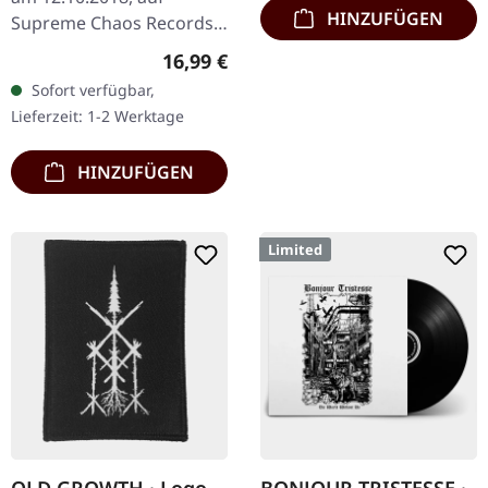
HINZUFÜGEN
Supreme Chaos Records.
Schwarzes Vinyl limitiert
Regulärer Preis:
16,99 €
auf nur 200 Exemplare.
Sofort verfügbar,
Vinyl-Spezifikationen: ·
Lieferzeit: 1-2 Werktage
180g…
HINZUFÜGEN
Limited
OLD GROWTH · Logo
BONJOUR TRISTESSE ·