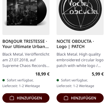
BONJOUR TRISTESSE ·
NOCTE OBDUCTA ·
Your Ultimate Urban
Logo | PATCH
Nightmare | BLACK LP
Black Metal. Veröffentlicht
Black Metal. High quality
am 27.07.2018, auf
embroidered circular logo
Supreme Chaos Records.
patch with white logo /
Schwarzes Vinyl mit
black background,
Regulärer Preis:
Regulär
18,99 €
5,99 €
schwerem Cover und
embroidered edge. Size
Sofort verfügbar,
Sofort verfügbar,
Insert, limitiert auf 200
ca. 10 cm diameter
Lieferzeit: 1-2 Werktage
Lieferzeit: 1-2 Werktage
Exemplare.…
HINZUFÜGEN
HINZUFÜGEN