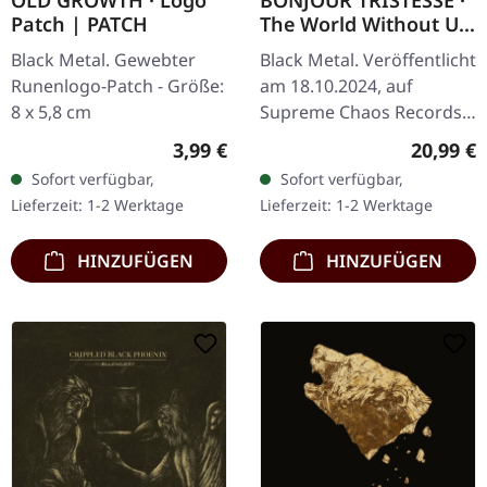
Patch | PATCH
The World Without Us
| BLACK LP
Black Metal. Gewebter
Black Metal. Veröffentlicht
Runenlogo-Patch - Größe:
am 18.10.2024, auf
8 x 5,8 cm
Supreme Chaos Records.
Schwarzes Vinyl mit
Regulärer Preis:
Reguläre
3,99 €
20,99 €
Insert. Limitiert auf 100
Sofort verfügbar,
Sofort verfügbar,
Exemplare. Vinyl-
Lieferzeit: 1-2 Werktage
Lieferzeit: 1-2 Werktage
Spezifikationen:…
HINZUFÜGEN
HINZUFÜGEN