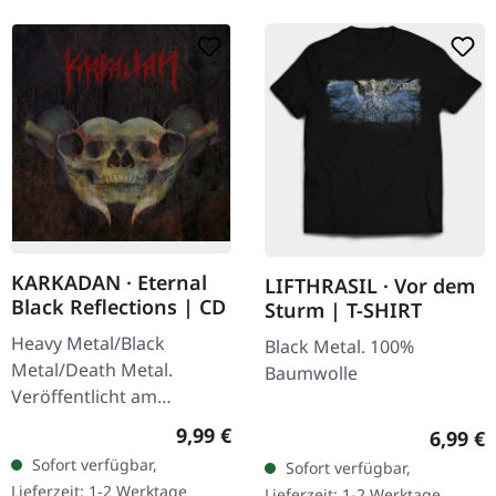
KARKADAN · Eternal
LIFTHRASIL · Vor dem
Black Reflections | CD
Sturm | T-SHIRT
Heavy Metal/Black
Black Metal. 100%
Metal/Death Metal.
Baumwolle
Veröffentlicht am
19.01.2002, auf Supreme
Regulärer Preis:
9,99 €
Regulär
6,99 €
Chaos Records. CD im
Sofort verfügbar,
Sofort verfügbar,
Jewelcase. Neuauflage mit
Lieferzeit: 1-2 Werktage
Lieferzeit: 1-2 Werktage