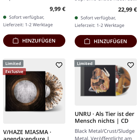
CD im Jewelcase mit 12-
Silbernes Vinyl mit Insert,
Regulärer Preis:
9,99 €
Reguläre
22,99 €
seitigem Booklet. Wenn
limitiert auf 100
Sofort verfügbar,
Sofort verfügbar,
österreichischer Black
Exemplare. Händler-
Lieferzeit: 1-2 Werktage
Lieferzeit: 1-2 Werktage
Metal den…
Version für…
HINZUFÜGEN
HINZUFÜGEN
Limited
Limited
Exclusive
UNRU · Als Tier ist der
Mensch nichts | CD
Black Metal/Crust/Sludge
V/HAZE MIASMA ·
Metal. Veröffentlicht am
agenda:endure |