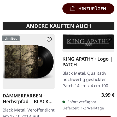
HINZUFÜGEN
ANDERE KAUFTEN AUCH
Limited
KING APATHY · Logo |
PATCH
Black Metal. Qualitativ
hochwertig gestickter
Patch 14 cm x 4 cm 100%
Baumwolle
Regulär
3,99 €
DÄMMERFARBEN ·
Herbstpfad | BLACK
Sofort verfügbar,
LP
Lieferzeit: 1-2 Werktage
Black Metal. Veröffentlicht
am 12.10.2018, auf