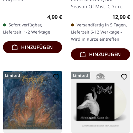
Season Of Mist. CD im
Deluxe-DigiPak mit 12-
Regulärer Preis:
Reguläre
4,99 €
12,99 €
seitigem Booklet. Aus den
Sofort verfügbar,
Versandfertig in 5 Tagen,
Schatten der Unklarheit…
Lieferzeit: 1-2 Werktage
Lieferzeit 6-12 Werktage -
Wird in Kürze eintreffen
HINZUFÜGEN
HINZUFÜGEN
Limited
Limited