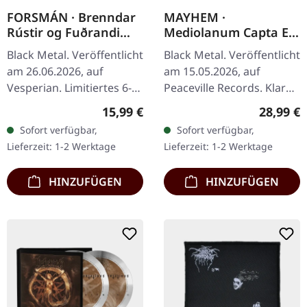
FORSMÁN · Brenndar
MAYHEM ·
Rústir og Fuðrandi
Mediolanum Capta Est
Fjörur | DIGIPAK CD
| CLEAR LP
Black Metal. Veröffentlicht
Black Metal. Veröffentlicht
am 26.06.2026, auf
am 15.05.2026, auf
Vesperian. Limitiertes 6-
Peaceville Records. Klares
seitiges Digipak mit 12-
Vinyl im Standard-Cover.
Regulärer Preis:
Reguläre
15,99 €
28,99 €
seitigem Booklet.
Plastic Head exklusive,
Sofort verfügbar,
Sofort verfügbar,
Forsmán liefert mit
limitierte Auflage.…
Lieferzeit: 1-2 Werktage
Lieferzeit: 1-2 Werktage
„Brenndar…
HINZUFÜGEN
HINZUFÜGEN