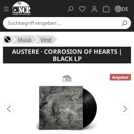
Du hast 0 Produkte auf
Warenkorb ent
DE
Musik
Vinyl
AUSTERE · CORROSION OF HEARTS |
BLACK LP
Angebot