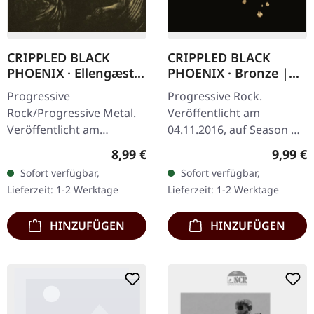
CRIPPLED BLACK
CRIPPLED BLACK
PHOENIX · Ellengæst |
PHOENIX · Bronze |
DIGIPAK CD
DIGIPAK CD
Progressive
Progressive Rock.
Rock/Progressive Metal.
Veröffentlicht am
Veröffentlicht am
04.11.2016, auf Season Of
09.10.2020, auf Season Of
Mist. CD im DigiPak.
Regulärer Preis:
Regulär
8,99 €
9,99 €
Mist. CD im DigiPak mit
"Bronze" zeigt Crippled
Sofort verfügbar,
Sofort verfügbar,
20-seitigem Booklet.
Black Phoenix auf dem
Lieferzeit: 1-2 Werktage
Lieferzeit: 1-2 Werktage
"Ellengæst," das
Höhepunkt ihrer…
neueste…
HINZUFÜGEN
HINZUFÜGEN