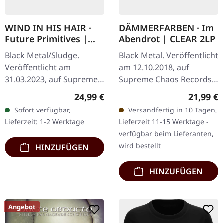
WIND IN HIS HAIR ·
DÄMMERFARBEN · Im
Future Primitives |
Abendrot | CLEAR 2LP
SPLATTER LP
Black Metal/Sludge.
Black Metal. Veröffentlicht
Veröffentlicht am
am 12.10.2018, auf
31.03.2023, auf Supreme
Supreme Chaos Records.
Chaos Records. SCR-
Transparentes Vinyl
Regulärer Preis:
Reguläre
24,99 €
21,99 €
exklusives Ultra Clear
limitiert auf nur 200
Sofort verfügbar,
Versandfertig in 10 Tagen,
Vinyl mit schwarzen und
Exemplare. Vinyl-
Lieferzeit: 1-2 Werktage
Lieferzeit 11-15 Werktage -
weißen Splattern mit…
Spezifikationen: ·…
verfügbar beim Lieferanten,
wird bestellt
HINZUFÜGEN
HINZUFÜGEN
Angebot