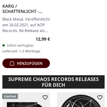
KARG /
SCHATTENLICHT ·
Trümmermensch |
Black Metal. Veröffentlicht
DIGIPAK CD
am 26.02.2021, auf AOP
Records. Re-Release als
DigiPak. Diese Split-
Regulärer Preis:
12,99 €
Veröffentlichung bringt
Sofort verfügbar,
zwei von Deutschlands…
Lieferzeit: 1-2 Werktage
HINZUFÜGEN
SUPREME CHAOS RECORDS RELEASES
FÜR DICH
Limited