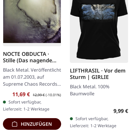
NOCTE OBDUCTA ·
Stille (Das nagende
Schweigen) | CD
Black Metal. Veröffentlicht
LIFTHRASIL · Vor dem
Sturm | GIRLIE
am 01.07.2003, auf
Supreme Chaos Records.
Black Metal. 100%
CD im Jewelcase. Mit
Baumwolle
Verkaufspreis:
Regulärer Preis:
11,69 €
12,99 €
(-10.01%)
"Stille (Das nagende
Sofort verfügbar,
Schweigen)" zeigen sich
Lieferzeit: 1-2 Werktage
Regulär
9,99 €
Nocte Obducta…
Sofort verfügbar,
HINZUFÜGEN
Lieferzeit: 1-2 Werktage