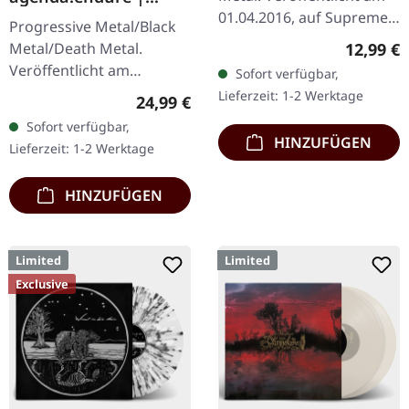
SPLATTER LP
01.04.2016, auf Supreme
Progressive Metal/Black
Chaos Records. Limitierte
Reguläre
12,99 €
Metal/Death Metal.
CD im Jewelcase. Aus dem
Veröffentlicht am
Sofort verfügbar,
Underground-Nichts…
08.12.2023, auf Supreme
Lieferzeit: 1-2 Werktage
Regulärer Preis:
24,99 €
Chaos Records. SCR
Sofort verfügbar,
Exklusives Ultra
HINZUFÜGEN
Lieferzeit: 1-2 Werktage
Clear/Silber/Gold/Schwar
z…
HINZUFÜGEN
Limited
Limited
Exclusive