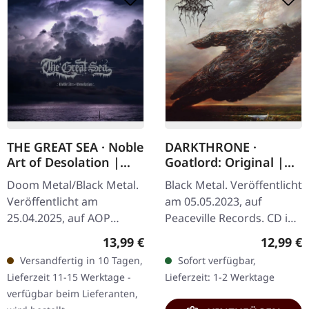
THE GREAT SEA · Noble
DARKTHRONE ·
Art of Desolation |
Goatlord: Original |
DIGIPAK CD
CD
Doom Metal/Black Metal.
Black Metal. Veröffentlicht
Veröffentlicht am
am 05.05.2023, auf
25.04.2025, auf AOP
Peaceville Records. CD im
Records. CD im Digipak,
Jewelcase. Das Album
Regulärer Preis:
Reguläre
13,99 €
12,99 €
16-seitiges Booklet. The
"Goatlord" von
Versandfertig in 10 Tagen,
Sofort verfügbar,
Great Sea begibt sich mit
Darkthrone bietet einen
Lieferzeit 11-15 Werktage -
Lieferzeit: 1-2 Werktage
ihrem…
seltenen…
verfügbar beim Lieferanten,