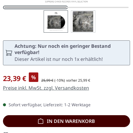
Achtung: Nur noch ein geringer Bestand
verfügbar!
Dieser Artikel ist nur noch 1x erhältlich!
Verkaufspreis:
23,39 €
%
Regulärer Preis:
25,99 €
(-10%)
vorher 25,99 €
Preise inkl. MwSt. zzgl. Versandkosten
Sofort verfügbar, Lieferzeit: 1-2 Werktage
IN DEN WARENKORB