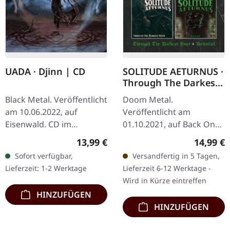
UADA · Djinn | CD
SOLITUDE AETURNUS ·
Through The Darkest
Hour / Downfall | 2CD
Black Metal. Veröffentlicht
Doom Metal.
am 10.06.2022, auf
Veröffentlicht am
Eisenwald. CD im
01.10.2021, auf Back On
Jewelcase. UADA kehren
Black. 2CD Set im
Regulärer Preis:
Reguläre
13,99 €
14,99 €
mit ihrem dritten
Jewelcase mit zwei
Sofort verfügbar,
Versandfertig in 5 Tagen,
Vollalbum "Djinn" zurück,
klassischen Solitude
Lieferzeit: 1-2 Werktage
Lieferzeit 6-12 Werktage -
einer…
Aeturnus Alben. Was
Wird in Kürze eintreffen
passiert, wenn…
HINZUFÜGEN
HINZUFÜGEN