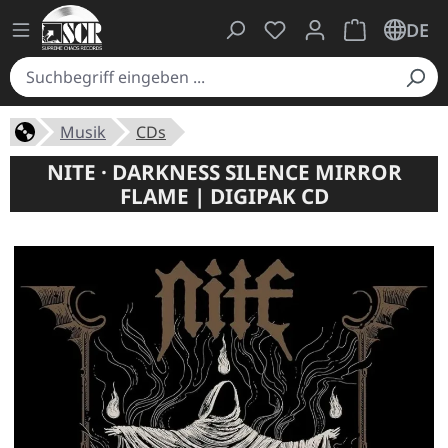
Du hast 0 Produkte auf
Warenkorb ent
DE
Musik
CDs
NITE · DARKNESS SILENCE MIRROR
FLAME | DIGIPAK CD