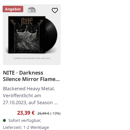
Angebot
NITE · Darkness
Silence Mirror Flame |
BLACK LP
Blackened Heavy Metal.
Veröffentlicht am
27.10.2023, auf Season Of
Mist. Schwarzes Vinyl im
Verkaufspreis:
Regulärer Preis:
23,39 €
25,99 €
(-10%)
Gatefold-Cover. Aus der
Sofort verfügbar,
legendären Bay Area
Lieferzeit: 1-2 Werktage