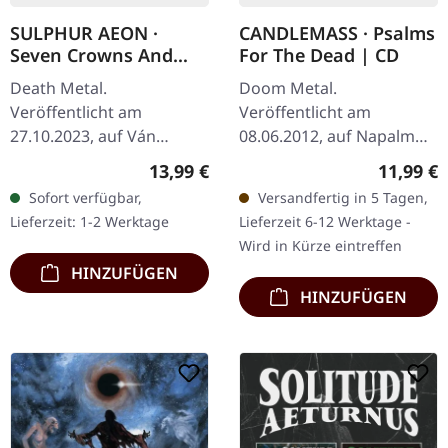
SULPHUR AEON ·
CANDLEMASS · Psalms
Seven Crowns And
For The Dead | CD
Seven Seals | DIGIPAK
Death Metal.
Doom Metal.
CD
Veröffentlicht am
Veröffentlicht am
27.10.2023, auf Ván
08.06.2012, auf Napalm
Records. CD im 6-seitigen
Records. CD im Jewelcase.
Regulärer Preis:
Reguläre
13,99 €
11,99 €
DigiPak mit 8-seitigem
Die schwedischen Doom-
Sofort verfügbar,
Versandfertig in 5 Tagen,
Booklet und noblem
Metal-Legenden
Lieferzeit: 1-2 Werktage
Lieferzeit 6-12 Werktage -
Schuber mit
Candlemass kehren mit
Wird in Kürze eintreffen
Heißprägedruck.…
ihrem…
HINZUFÜGEN
HINZUFÜGEN