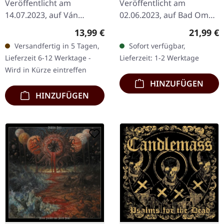
Veröffentlicht am
Veröffentlicht am
14.07.2023, auf Ván
02.06.2023, auf Bad Omen
Records. Digipak im
Records. Schwarzes Vinyl.
Regulärer Preis:
Reguläre
13,99 €
21,99 €
Slipcase. "Fatale" von The
IV Sacrament von Wytch
Versandfertig in 5 Tagen,
Sofort verfügbar,
Night Eternal ist eine
Hazel markiert eine
Lieferzeit 6-12 Werktage -
Lieferzeit: 1-2 Werktage
intensive Reise in die
überzeugende
Wird in Kürze eintreffen
Welt…
Entwicklung…
HINZUFÜGEN
HINZUFÜGEN