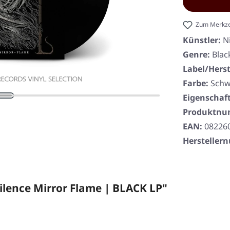
Zum Merkze
Künstler:
N
Genre:
Blac
Label/Herst
Farbe:
Schw
Eigenschaf
Produktn
EAN:
08226
Herstelle
ilence Mirror Flame | BLACK LP"