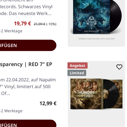
Records. Schwarzes Vinyl
ode. Das neueste Werk
Verkaufspreis:
Regulärer Preis:
19,79 €
21,99 €
(-10%)
1-2 Werktage
UFÜGEN
nsparency | RED 7" EP
Angebot
Limited
 am 22.04.2022, auf Napalm
 Vinyl, limitiert auf 500
e Of…
Regulärer Preis:
12,99 €
1-2 Werktage
UFÜGEN