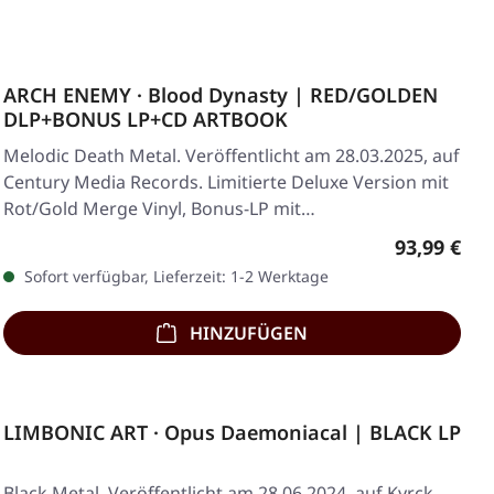
ARCH ENEMY · Blood Dynasty | RED/GOLDEN
DLP+BONUS LP+CD ARTBOOK
Melodic Death Metal. Veröffentlicht am 28.03.2025, auf
Century Media Records. Limitierte Deluxe Version mit
Rot/Gold Merge Vinyl, Bonus-LP mit…
Regulärer 
93,99 €
Sofort verfügbar, Lieferzeit: 1-2 Werktage
HINZUFÜGEN
LIMBONIC ART · Opus Daemoniacal | BLACK LP
Black Metal. Veröffentlicht am 28.06.2024, auf Kyrck