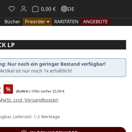
Du hast 0 Produkte auf dem Merkzettel
Warenkorb enthält 0 Positionen. Der Gesamt
0,00 €
DE
Bücher
Preorder
RARITÄTEN
ANGEBOTE
CK LP
g: Nur noch ein geringer Bestand verfügbar!
Artikel ist nur noch 1x erhältlich!
is:
€
%
Regulärer Preis:
25,99 €
(-10%)
vorher 25,99 €
 MwSt. zzgl. Versandkosten
ügbar, Lieferzeit: 1-2 Werktage