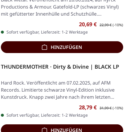
Productions & Armour. Gatefold-LP (schwarzes Vinyl)
mit gefütterter Innenhülle und Schutzhülle.…
Verkaufspreis:
Regulärer Preis:
20,69 €
22,99 €
(-10%)
Sofort verfügbar, Lieferzeit: 1-2 Werktage
HINZUFÜGEN
THUNDERMOTHER · Dirty & Divine | BLACK LP
Hard Rock. Veröffentlicht am 07.02.2025, auf AFM
Records. Limitierte schwarze Vinyl-Edition inklusive
Kunstdruck. Knapp zwei Jahre nach ihrem letzten…
Verkaufspreis:
Regulärer Preis:
28,79 €
31,99 €
(-10%)
Sofort verfügbar, Lieferzeit: 1-2 Werktage
HINZUFÜGEN