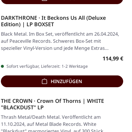
DARKTHRONE · It Beckons Us All (Deluxe
Edition) | LP BOXSET
Black Metal. Im Box Set, veröffentlicht am 26.04.2024,
auf Peaceville Records. Schweres Box-Set mit
spezieller Vinyl-Version und jede Menge Extras…
Regulärer Pr
114,99 €
Sofort verfügbar, Lieferzeit: 1-2 Werktage
HINZUFÜGEN
THE CROWN · Crown Of Thorns | WHITE
"BLACKDUST" LP
Thrash Metal/Death Metal. Veröffentlicht am
11.10.2024, auf Metal Blade Records. White
"Blackdust" marmoriertes Vinyl, auf 300 Stück