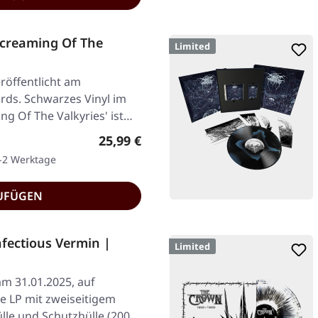
Screaming Of The
Limited
röffentlicht am
rds. Schwarzes Vinyl im
ng Of The Valkyries' ist…
Regulärer Preis:
25,99 €
1-2 Werktage
UFÜGEN
ectious Vermin |
Limited
am 31.01.2025, auf
e LP mit zweiseitigem
ülle und Schutzhülle (200…