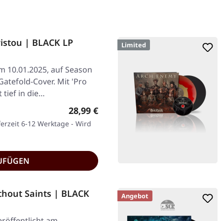
istou | BLACK LP
Limited
am 10.01.2025, auf Season
Gatefold-Cover. Mit 'Pro
 tief in die…
Regulärer Preis:
28,99 €
ferzeit 6-12 Werktage - Wird
UFÜGEN
thout Saints | BLACK
Angebot
eröffentlicht am