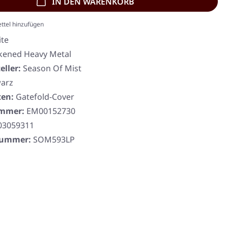
IN DEN WARENKORB
ttel hinzufügen
ite
kened Heavy Metal
eller:
Season Of Mist
arz
ten:
Gatefold-Cover
ummer:
EM00152730
03059311
rnummer:
SOM593LP