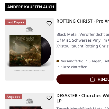
ANDERE KAUFTEN AUCH
ROTTING CHRIST · Pro Xr
Last Copies
Black Metal. Veröffentlicht 
Of Mist. Schwarzes Vinyl im 
Xristou' taucht Rotting Christ
Versandfertig in 5 Tagen, Lie
in Kürze eintreffen
HINZ
DESASTER · Churches Wi
Angebot
LP
Thrash Metal/Black Metal. V