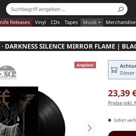
nife Releases
Vinyl
CDs
Tapes
Musik
Merchandise
 · DARKNESS SILENCE MIRROR FLAME | BLA
Angebot
Achtun
Dieser 
Verkaufspre
23,39 
Preise inkl.
Sofort verf