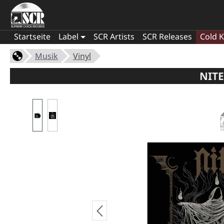
Startseite
Label
SCR Artists
SCR Releases
Cold K
Musik
Vinyl
NITE