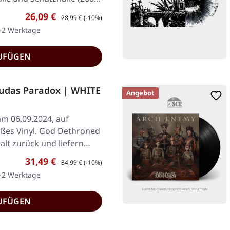
Verkaufspreis:
Regulärer Preis:
26,09 €
28,99 €
(-10%)
1-2 Werktage
UFÜGEN
udas Paradox | WHITE
Angebot
am 06.09.2024, auf
ißes Vinyl. God Dethroned
lt zurück und liefern…
Verkaufspreis:
Regulärer Preis:
31,49 €
34,99 €
(-10%)
1-2 Werktage
UFÜGEN