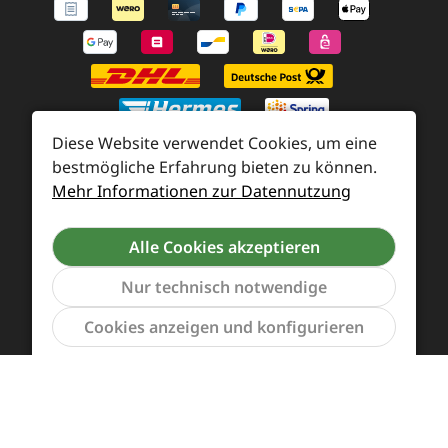
Diese Website verwendet Cookies, um eine
bestmögliche Erfahrung bieten zu können.
Mehr Informationen zur Datennutzung
Zahlung und Versand
Widerrufsrecht und Rücksendung
Kontakt
Alle Cookies akzeptieren
Händleranfragen
Cookie-Voreinstellungen
Nur technisch notwendige
Werkzeu
Cookies anzeigen und konfigurieren
Alle Preise inkl. gesetzl. Mehrwertsteuer zzgl.
Versandkosten
und ggf. Nachnahmegebühren, wenn
nicht anders angegeben.