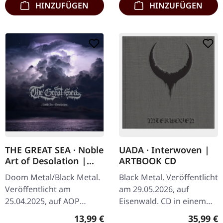
HINZUFÜGEN
HINZUFÜGEN
THE GREAT SEA · Noble
UADA · Interwoven |
Art of Desolation |
ARTBOOK CD
DIGIPAK CD
Doom Metal/Black Metal.
Black Metal. Veröffentlicht
Veröffentlicht am
am 29.05.2026, auf
25.04.2025, auf AOP
Eisenwald. CD in einem
Records. CD im Digipak,
soliden gebundenen Buch
Regulärer Preis:
Reguläre
13,99 €
35,99 €