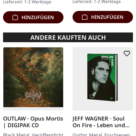
Lieferzeit: 1-2 Werktage
Lieferzeit: 1-2 Werktage
Rhine Area Thrasher
Clear/Grün/Schwarz
bietet…
marmoriertes'…
HINZUFÜGEN
HINZUFÜGEN
ANDERE KAUFTEN AUCH
OUTLAW · Opus Mortis
JEFF WAGNER · Soul
| DIGIPAK CD
On Fire - Leben und
Musik von Peter
Black Metal. Veröffentlicht
Gothic Metal. Erschienen