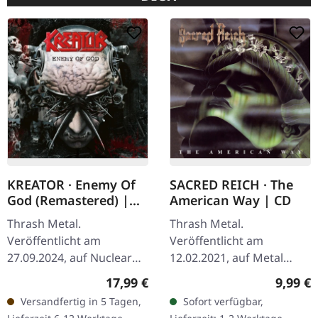
KREATOR · Enemy Of
SACRED REICH · The
God (Remastered) |
American Way | CD
CD
Thrash Metal.
Thrash Metal.
Veröffentlicht am
Veröffentlicht am
27.09.2024, auf Nuclear
12.02.2021, auf Metal
Blast Records. CD im
Blade Records.
Regulärer Preis:
Regulär
17,99 €
9,99 €
Jewelcase. Manche Alben
Remastered CD,
Versandfertig in 5 Tagen,
Sofort verfügbar,
altern einfach nicht.
Wiederveröffentlichung