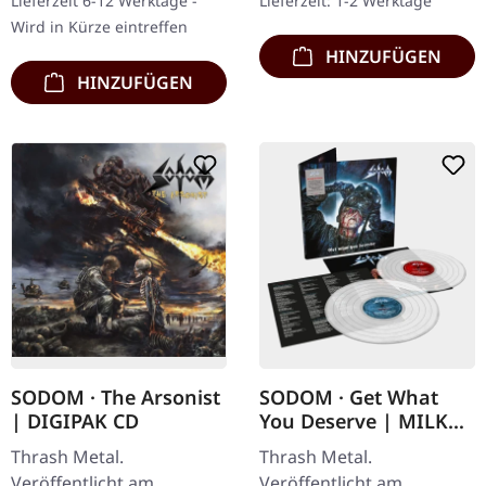
Lieferzeit 6-12 Werktage -
Lieferzeit: 1-2 Werktage
Kreators "Enemy Of
Veröffentlicht im Jahr
Wird in Kürze eintreffen
God"…
1990 fängt "The…
HINZUFÜGEN
HINZUFÜGEN
SODOM · The Arsonist
SODOM · Get What
| DIGIPAK CD
You Deserve | MILKY
CLEAR 2LP
Thrash Metal.
Thrash Metal.
Veröffentlicht am
Veröffentlicht am