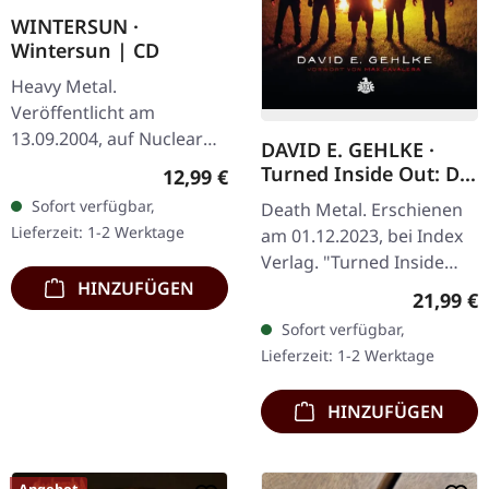
WINTERSUN ·
Wintersun | CD
Heavy Metal.
Veröffentlicht am
13.09.2004, auf Nuclear
DAVID E. GEHLKE ·
Blast Records. CD im
Turned Inside Out: Die
Regulärer Preis:
12,99 €
Jewelcase mit 12-seitigem
Offizielle Biographie
Sofort verfügbar,
Death Metal. Erschienen
Booklet. Was passiert,
von Obituary
Lieferzeit: 1-2 Werktage
am 01.12.2023, bei Index
wenn ein…
(German) | BOOK
Verlag. "Turned Inside
Out: The Official Story Of
HINZUFÜGEN
Reguläre
21,99 €
Obituary" erscheint als
Sofort verfügbar,
deutschsprachiges…
Lieferzeit: 1-2 Werktage
HINZUFÜGEN
Angebot