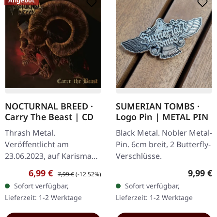
NOCTURNAL BREED ·
SUMERIAN TOMBS ·
Carry The Beast | CD
Logo Pin | METAL PIN
Thrash Metal.
Black Metal. Nobler Metal-
Veröffentlicht am
Pin. 6cm breit, 2 Butterfly-
23.06.2023, auf Karisma
Verschlüsse.
Records. CD im Standard-
Verkaufspreis:
Regulärer Preis:
Regulär
6,99 €
9,99 €
7,99 €
(-12.52%)
Jewelcase. Enthält 3
Sofort verfügbar,
Sofort verfügbar,
Bonustracks. Nocturnal
Lieferzeit: 1-2 Werktage
Lieferzeit: 1-2 Werktage
Breed kehren mit „Carry…