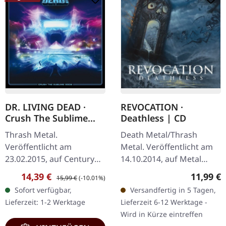
DR. LIVING DEAD ·
REVOCATION ·
Crush The Sublime
Deathless | CD
Gods [Ltd.Digi] | DIGI
Thrash Metal.
Death Metal/Thrash
Veröffentlicht am
Metal. Veröffentlicht am
23.02.2015, auf Century
14.10.2014, auf Metal
Media Records. Ltd. Edit.
Blade Records. CD im
Verkaufspreis:
Regulärer Preis:
Reguläre
14,39 €
11,99 €
15,99 €
(-10.01%)
Digi Dr. Living Dead
Jewelcase. Bostons
Sofort verfügbar,
Versandfertig in 5 Tagen,
spielen Thrash Metal
Technical Death Metal-
Lieferzeit: 1-2 Werktage
Lieferzeit 6-12 Werktage -
nicht einfach nur — sie…
Meister Revocation…
Wird in Kürze eintreffen