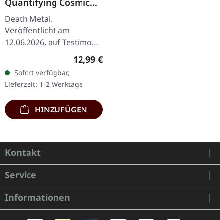
Quantifying Cosmic
Doom | CD
Death Metal.
Veröffentlicht am
12.06.2026, auf Testimony
Records. CD im Jewelcase
Regulärer Preis:
12,99 €
mit 12-seitigem Booklet.
Sofort verfügbar,
Soulburn haben mit
Lieferzeit: 1-2 Werktage
„Quantifying Cosmic…
HINZUFÜGEN
Kontakt
Service
Informationen