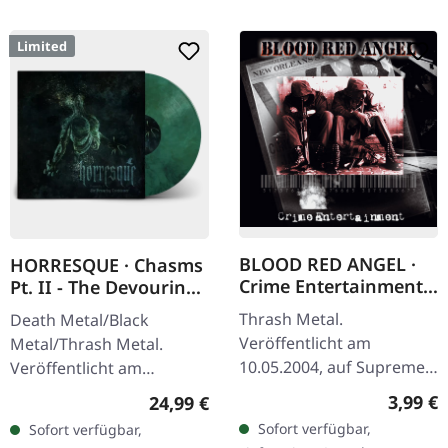
Limited
BLOOD RED ANGEL ·
HORRESQUE · Chasms
Crime Entertainment |
Pt. II - The Devouring
CD
Exorbitance |
Thrash Metal.
Death Metal/Black
MARBLED LP
Veröffentlicht am
Metal/Thrash Metal.
10.05.2004, auf Supreme
Veröffentlicht am
Chaos Records. CD im
22.03.2024, auf Supreme
Regulär
3,99 €
Regulärer Preis:
24,99 €
Jewelcase mit Booklet.
Chaos Records. Exklusives
Sofort verfügbar,
Sofort verfügbar,
Das dritte Album der
'Malstrom