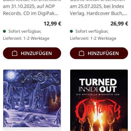
Steele GERMAN |
am 31.10.2025, auf AOP
am 25.07.2025, bei Index
BOOK
Records. CD im DigiPak
Verlag. Hardcover Buch,
mit 16-seitigem Booklet.
336 Seiten, deutsche
Regulärer Preis:
Reguläre
12,99 €
26,99 €
Die brasilianisch-deutsche
Ausgabe. „Soul on Fire:
Sofort verfügbar,
Sofort verfügbar,
Black Metal Formation…
Leben und Musik von
Lieferzeit: 1-2 Werktage
Lieferzeit: 1-2 Werktage
Peter…
HINZUFÜGEN
HINZUFÜGEN