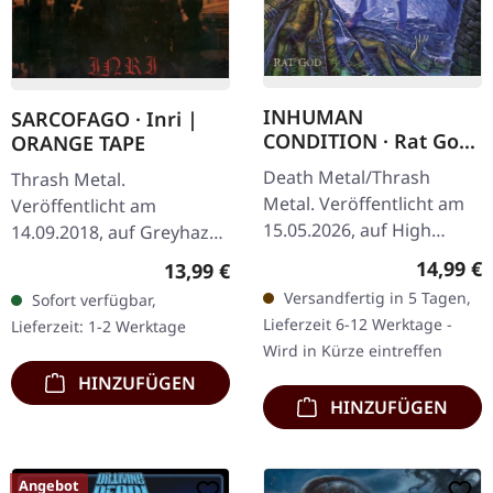
INHUMAN
SARCOFAGO · Inri |
CONDITION · Rat God
ORANGE TAPE
| SLIPCASE CD
Death Metal/Thrash
Thrash Metal.
Metal. Veröffentlicht am
Veröffentlicht am
15.05.2026, auf High
14.09.2018, auf Greyhaze
Roller Records. Slipcase-
Records. Orangenes Tape
Reguläre
14,99 €
Regulärer Preis:
13,99 €
CD. Wenn Death-Metal-
mit 10-seitigem Einleger.
Versandfertig in 5 Tagen,
Sofort verfügbar,
Veteranen sich
Das Debütalbum von
Lieferzeit 6-12 Werktage -
Lieferzeit: 1-2 Werktage
zusammentun, entsteht…
Sarcófago, "I.N.R.I.",…
Wird in Kürze eintreffen
HINZUFÜGEN
HINZUFÜGEN
Angebot