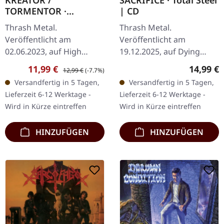
KREATOR /
SACRIFICE · Total Steel
TORMENTOR ·
| CD
Bonecrushing Demos
Thrash Metal.
Thrash Metal.
& Rehearsals '84-'85 |
Veröffentlicht am
Veröffentlicht am
CD+DVD
02.06.2023, auf High
19.12.2025, auf Dying
Roller Records. Slipcase, 2
Victims Productions. CD
Verkaufspreis:
Regulärer Preis:
Reguläre
11,99 €
14,99 €
12,99 €
(-7.7%)
Booklets (8 Seiten & 24
im Slipcase mit Sticker.
Versandfertig in 5 Tagen,
Versandfertig in 5 Tagen,
Seiten), Bonus-DVD
Haltet eure Nietengürtel
Lieferzeit 6-12 Werktage -
Lieferzeit 6-12 Werktage -
"Heavy Metal Battle
fest, denn Sacrifice…
Wird in Kürze eintreffen
Wird in Kürze eintreffen
1986"…
HINZUFÜGEN
HINZUFÜGEN