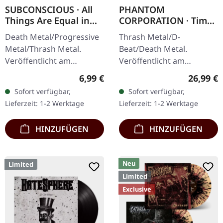
SUBCONSCIOUS · All
PHANTOM
Things Are Equal in
CORPORATION · Time
Death | CD
And Tide | ORANGE
Death Metal/Progressive
Thrash Metal/D-
MARBLED LP
Metal/Thrash Metal.
Beat/Death Metal.
Veröffentlicht am
Veröffentlicht am
08.08.2008, auf Supreme
12.12.2025, auf Supreme
Regulärer Preis:
Reguläre
6,99 €
26,99 €
Chaos Records. CD im
Chaos Records. Orange
Sofort verfügbar,
Sofort verfügbar,
Jewelcase mit 8-seitigem
marmoriertes Vinyl mit
Lieferzeit: 1-2 Werktage
Lieferzeit: 1-2 Werktage
Booklet.…
Insert. Limitiert auf 150…
HINZUFÜGEN
HINZUFÜGEN
Neu
Limited
Limited
Exclusive