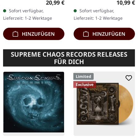
Regulärer Preis:
Reguläre
20,99 €
10,99 €
Rot/Schwarz Splatter-
DigiPak mit 8-seitigem
Sofort verfügbar,
Sofort verfügbar,
Vinyl mit Poster, limitiert
Booklet. Flesh From Bone
Lieferzeit: 1-2 Werktage
Lieferzeit: 1-2 Werktage
auf 1000 Exemplare.
Screaming Always Upon…
Slayer's…
HINZUFÜGEN
HINZUFÜGEN
SUPREME CHAOS RECORDS RELEASES
FÜR DICH
Limited
Exclusive