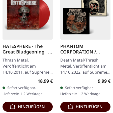
HATESPHERE · The
PHANTOM
Great Bludgeoning |
CORPORATION /
TRANSPARENT RED LP
HARROWED · Split |
Thrash Metal.
Death Metal/Thrash
DIGIPAK CD
Veröffentlicht am
Metal. Veröffentlicht am
14.10.2011, auf Supreme
14.10.2022, auf Supreme
Chaos Records.
Chaos Records. Wende-
Regulärer Preis:
Regulär
18,99 €
9,99 €
Transparent rotes Vinyl
DigiPak mit je einer Band
Sofort verfügbar,
Sofort verfügbar,
im Gatefold-Cover,
auf einer Seite und 8-
Lieferzeit: 1-2 Werktage
Lieferzeit: 1-2 Werktage
nummeriert, limitiert auf
seitigem…
400…
HINZUFÜGEN
HINZUFÜGEN