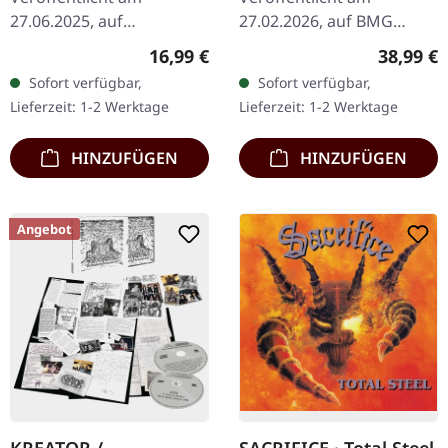
27.06.2025, auf
27.02.2026, auf BMG
Steamhammer. CD im
Rights Management.
Regulärer Preis:
Reguläre
16,99 €
38,99 €
DigiPak mit noblem 28-
Milchig transparentes
Sofort verfügbar,
Sofort verfügbar,
seitigem Booklet. Das
Doppel-Vinyl im Gatefold-
Lieferzeit: 1-2 Werktage
Lieferzeit: 1-2 Werktage
neueste Werk von Sodom,
Cover. Sodom entfesselt
"The Arsonist"…
pure…
HINZUFÜGEN
HINZUFÜGEN
Angebot