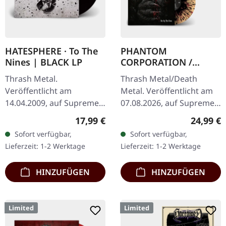
HATESPHERE · To The
PHANTOM
Nines | BLACK LP
CORPORATION /
CATBREATH ·
Thrash Metal.
Thrash Metal/Death
Commando / Die By
Veröffentlicht am
Metal. Veröffentlicht am
The Claw |
14.04.2009, auf Supreme
07.08.2026, auf Supreme
ORANGE/BLACK/RED
Chaos Records. Das neue,
Chaos Records. Oranges
SPLATTER LP
Regulärer Preis:
Reguläre
17,99 €
24,99 €
intensive und kraftvolle
Vinyl mit schwarzen und
Sofort verfügbar,
Sofort verfügbar,
Album der dänischen
roten Splattern im
Lieferzeit: 1-2 Werktage
Lieferzeit: 1-2 Werktage
Thrash Metal Könige ist…
schweren…
HINZUFÜGEN
HINZUFÜGEN
Limited
Limited