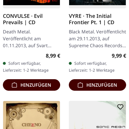
CONVULSE · Evil
VYRE · The Initial
Prevails | CD
Frontier Pt. 1 | CD
Death Metal.
Black Metal. Veröffentlicht
Veröffentlicht am
am 29.11.2013, auf
01.11.2013, auf Svart
Supreme Chaos Records.
Records. CD im Jewelcase.
CD im Jewelcase mit 8-
Regulärer Preis:
Regulär
8,99 €
9,99 €
Nach Jahren der Stille
seitigem Booklet. Was
Sofort verfügbar,
Sofort verfügbar,
kehren die finnischen
passiert, wenn drei
Lieferzeit: 1-2 Werktage
Lieferzeit: 1-2 Werktage
Death Metal-Veteranen…
kosmische…
HINZUFÜGEN
HINZUFÜGEN