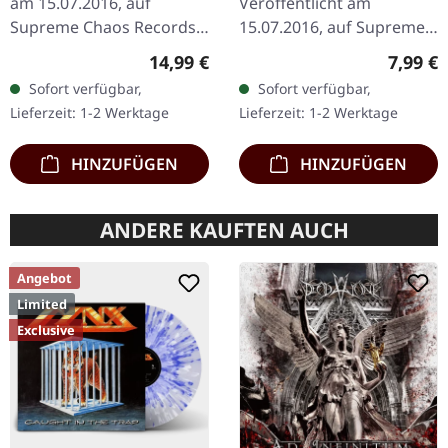
am 15.07.2016, auf
Veröffentlicht am
Supreme Chaos Records.
15.07.2016, auf Supreme
Schicke LP im schwarzen
Chaos Records.
Regulärer Preis:
Regulär
14,99 €
7,99 €
Vinyl, limitiert auf 300
Erstauflage im edlen
Sofort verfügbar,
Sofort verfügbar,
Exemplare. White Daze
Limited Digipak. White
Lieferzeit: 1-2 Werktage
Lieferzeit: 1-2 Werktage
liefern…
Daze liefern mit ihrer…
HINZUFÜGEN
HINZUFÜGEN
ANDERE KAUFTEN AUCH
Angebot
Limited
Exclusive