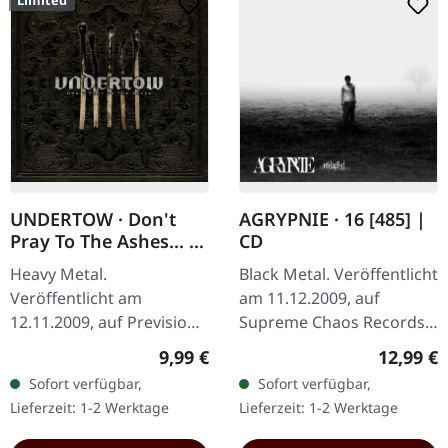
UNDERTOW · Don't
AGRYPNIE · 16 [485] |
Pray To The Ashes... |
CD
DIGIPAK CD
Heavy Metal.
Black Metal. Veröffentlicht
Veröffentlicht am
am 11.12.2009, auf
12.11.2009, auf Prevision
Supreme Chaos Records.
Music. Limitierte CD-
CD im Jewelcase mit 12-
Regulärer Preis:
Reguläre
9,99 €
12,99 €
Auflage im DigiPak mit 16-
seitigem Booklet. Das
Sofort verfügbar,
Sofort verfügbar,
seitigem Booklet. Das
dritte Album von
Lieferzeit: 1-2 Werktage
Lieferzeit: 1-2 Werktage
aktuelle und bislang…
AGRYPNIE ist…