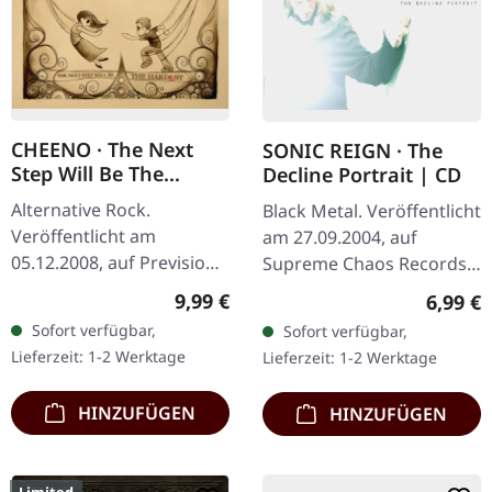
CHEENO · The Next
SONIC REIGN · The
Step Will Be The
Decline Portrait | CD
Hardest | CD
Alternative Rock.
Black Metal. Veröffentlicht
Veröffentlicht am
am 27.09.2004, auf
05.12.2008, auf Prevision
Supreme Chaos Records.
Music. CD im Jewelcase
CD im Jewelcase mit
Regulärer Preis:
9,99 €
Regulär
6,99 €
mit 8-seitigem Laparello
Booklet. Sonic Reign
Sofort verfügbar,
Sofort verfügbar,
Booklet. Cheeno werden
entfesselt mit „The
Lieferzeit: 1-2 Werktage
Lieferzeit: 1-2 Werktage
seit ihrer…
Decline Portrait"…
HINZUFÜGEN
HINZUFÜGEN
Limited