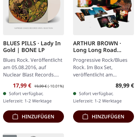
BLUES PILLS · Lady In
ARTHUR BROWN ·
Gold | BONE LP
Long Long Road
Complete Box | LP
Blues Rock. Veröffentlicht
Progressive Rock/Blues
BOX SET
am 05.08.2016, auf
Rock. Im Box Set,
Nuclear Blast Records.
veröffentlicht am
Knochenweißes Vinyl im
24.06.2022, auf Prophecy
Verkaufspreis:
Regulärer Preis:
Reguläre
17,99 €
89,99 €
19,99 €
(-10.01%)
Gatefold-Cover, limitiert
Productions. Schwarzes
Sofort verfügbar,
Sofort verfügbar,
auf 500 Exemplare, US-
Vinyl im Gatefold-Cover
Lieferzeit: 1-2 Werktage
Lieferzeit: 1-2 Werktage
Import!…
mit Insert.…
HINZUFÜGEN
HINZUFÜGEN