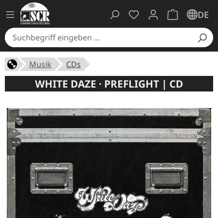
Du hast 0 Produkte auf
Warenkorb ent
DE
Musik
CDs
WHITE DAZE · PREFLIGHT | CD