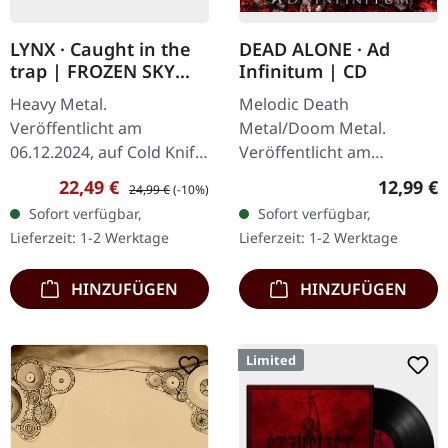
LYNX · Caught in the
DEAD ALONE · Ad
trap | FROZEN SKY
Infinitum | CD
SPLATTER LP
Heavy Metal.
Melodic Death
Veröffentlicht am
Metal/Doom Metal.
06.12.2024, auf Cold Knife
Veröffentlicht am
Records. Exklusives
28.09.2012, auf Supreme
Verkaufspreis:
Regulärer Preis:
Reguläre
22,49 €
12,99 €
24,99 €
(-10%)
Frozen Sky Splatter Vinyl:
Chaos Records. CD im
Sofort verfügbar,
Sofort verfügbar,
Ultra Clear Vinyl mit
Jewelcase. Dead Alone
Lieferzeit: 1-2 Werktage
Lieferzeit: 1-2 Werktage
blauen und weißen…
liefern mit "Ad Infinitum"
ein…
HINZUFÜGEN
HINZUFÜGEN
Limited