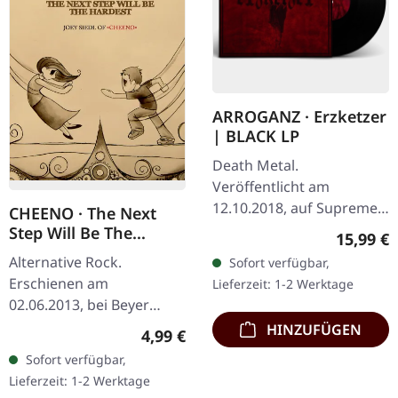
ARROGANZ · Erzketzer
| BLACK LP
Death Metal.
Veröffentlicht am
12.10.2018, auf Supreme
CHEENO · The Next
Chaos Records.
Step Will Be The
Reguläre
15,99 €
Schwarzes Vinyl limitiert
Hardest (German) |
Alternative Rock.
Sofort verfügbar,
BOOK
auf nur 200 Exemplare.
Erschienen am
Lieferzeit: 1-2 Werktage
Diese hochwertige…
02.06.2013, bei Beyer
Musik- Und Medienverlag.
HINZUFÜGEN
Regulärer Preis:
4,99 €
Das Buch enthält die
Sofort verfügbar,
komplette Konzeptstory
Lieferzeit: 1-2 Werktage
hinter dem Album (150…