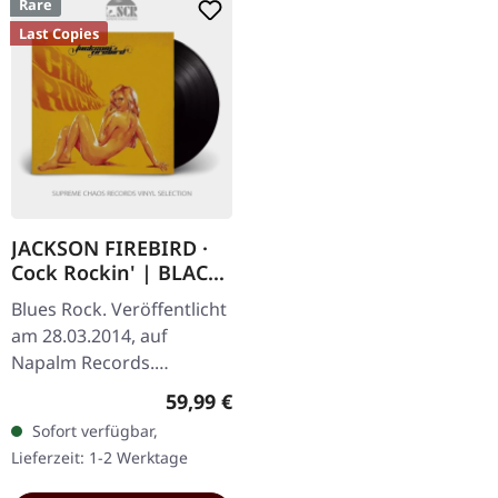
Rare
Last Copies
JACKSON FIREBIRD ·
Cock Rockin' | BLACK
LP
Blues Rock. Veröffentlicht
am 28.03.2014, auf
Napalm Records.
Schwarzes Vinyl. Neu und
Regulärer Preis:
59,99 €
versiegelt! "Cock Rockin'"
Sofort verfügbar,
ist eine strahlende Ode an
Lieferzeit: 1-2 Werktage
die rohe…