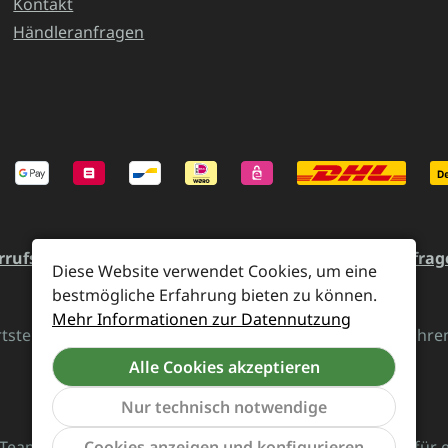
Kontakt
Händleranfragen
rrufsrecht und Rücksendung
Kontakt
Händleranfrag
Diese Website verwendet Cookies, um eine
bestmögliche Erfahrung bieten zu können.
Mehr Informationen zur Datennutzung
rtsteuer zzgl.
Versandkosten
und ggf. Nachnahmegebühren,
Alle Cookies akzeptieren
Vertrag widerrufen
Nur technisch notwendige
Team von Supreme Chaos Records rockt diesen Laden für 
Cookies anzeigen und konfigurieren