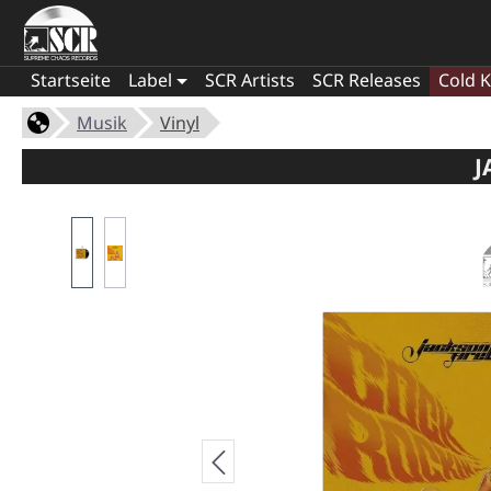
Startseite
Label
SCR Artists
SCR Releases
Cold K
Musik
Vinyl
J