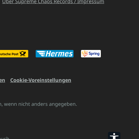
Über Supreme Chaos Records / Impressum
en
Cookie-Voreinstellungen
 wenn nicht anders angegeben.
Werkzeu
euch.