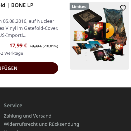
old | BONE LP
Limited
m 05.08.2016, auf Nuclear
s Vinyl im Gatefold-Cover,
 US-Import!…
Verkaufspreis:
Regulärer Preis:
17,99 €
19,99 €
(-10.01%)
1-2 Werktage
UFÜGEN
Service
Zahlung und Versand
Widerrufsrecht und Rücksendung