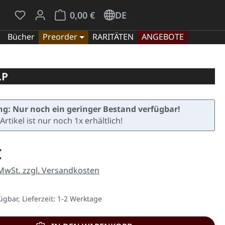
Du hast 0 Produkte auf dem Merkzettel
Warenkorb enthält 0 Positionen. Der Gesamt
0,00 €
DE
Bücher
Preorder
RARITÄTEN
ANGEBOTE
LP
g: Nur noch ein geringer Bestand verfügbar!
Artikel ist nur noch 1x erhältlich!
eis:
€
 MwSt. zzgl. Versandkosten
ügbar, Lieferzeit: 1-2 Werktage