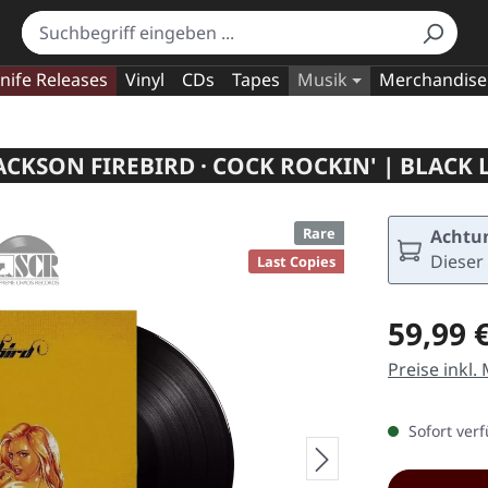
nife Releases
Vinyl
CDs
Tapes
Musik
Merchandise
ACKSON FIREBIRD · COCK ROCKIN' | BLACK 
Rare
Achtun
Dieser 
Last Copies
Regulärer Pr
59,99 
Preise inkl.
Sofort verf