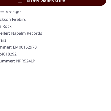
IN DEN WARENKORB
ttel hinzufügen
ackson Firebird
s Rock
eller:
Napalm Records
arz
ummer:
EM00152970
24018292
rnummer:
NPR524LP