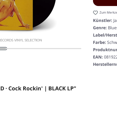
Zum Merkze
Künstler:
J
Genre:
Blue
Label/Herst
Farbe:
Schw
Produktn
EAN:
08192
Herstelle
 · Cock Rockin' | BLACK LP"