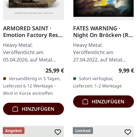
ARMORED SAINT ·
FATES WARNING ·
Emotion Factory Reset
Night On Bröcken (Re-
| BEIGE GREY
Release) | CD
Heavy Metal.
Heavy Metal.
MARBLED LP
Veröffentlicht am
Veröffentlicht am
05.04.2026, auf Metal
27.04.2022, auf Metal
Blade Records. Beige-
Blade Records. CD-Album,
Regulärer Preis:
Regulär
25,99 €
9,99 €
graues marmoriertes
Remastered, Neuauflage.
Versandfertig in 5 Tagen,
Sofort verfügbar,
Vinyl in Standard-Cover
Mit Bonustracks
Lieferzeit 6-12 Werktage -
Lieferzeit: 1-2 Werktage
mit Insert und Download-
enthalten. Ursprünglich
Wird in Kürze eintreffen
Code.…
im Jahr…
HINZUFÜGEN
HINZUFÜGEN
Angebot
Limited