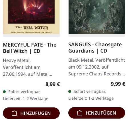
SANGUIS · Chaosgate
MERCYFUL FATE · The
Guardians | CD
Bell Witch | CD
Black Metal. Veröffentlicht
Heavy Metal.
am 09.12.2002, auf
Veröffentlicht am
Supreme Chaos Records.
27.06.1994, auf Metal
CD im Jewelcase mit 12-
Blade Records. CD im
Regulär
9,99 €
Regulärer Preis:
8,99 €
seitigem Booklet. Wenn
Jewelcase. "The Bell
Sofort verfügbar,
Sofort verfügbar,
österreichischer Black
Witch" von Mercyful Fate
Lieferzeit: 1-2 Werktage
Lieferzeit: 1-2 Werktage
Metal den…
ist eine fesselnde EP, die…
HINZUFÜGEN
HINZUFÜGEN