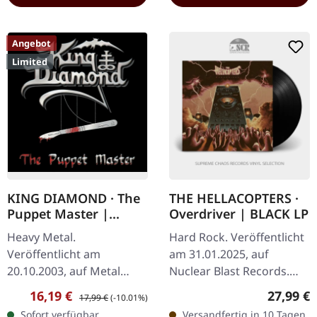
Angebot
Limited
KING DIAMOND · The
THE HELLACOPTERS ·
Puppet Master |
Overdriver | BLACK LP
CD+DVD
Heavy Metal.
Hard Rock. Veröffentlicht
Veröffentlicht am
am 31.01.2025, auf
20.10.2003, auf Metal
Nuclear Blast Records.
Blade Records. Limitierte
Schwarzes Vinyl mit Insert
Verkaufspreis:
Regulärer Preis:
Reguläre
16,19 €
27,99 €
17,99 €
(-10.01%)
Auflage zum 10jährigen
und Poster. "Overdriver"
Sofort verfügbar,
Versandfertig in 10 Tagen,