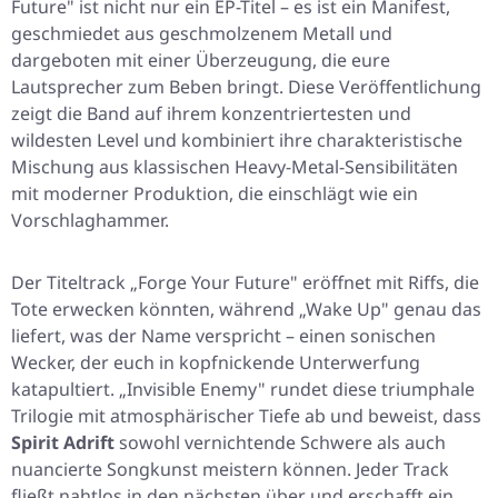
Future"
ist nicht nur ein EP-Titel – es ist ein Manifest,
geschmiedet aus geschmolzenem Metall und
dargeboten mit einer Überzeugung, die eure
Lautsprecher zum Beben bringt. Diese Veröffentlichung
zeigt die Band auf ihrem konzentriertesten und
wildesten Level und kombiniert ihre charakteristische
Mischung aus klassischen Heavy-Metal-Sensibilitäten
mit moderner Produktion, die einschlägt wie ein
Vorschlaghammer.
Der Titeltrack
„Forge Your Future"
eröffnet mit Riffs, die
Tote erwecken könnten, während
„Wake Up"
genau das
liefert, was der Name verspricht – einen sonischen
Wecker, der euch in kopfnickende Unterwerfung
katapultiert.
„Invisible Enemy"
rundet diese triumphale
Trilogie mit atmosphärischer Tiefe ab und beweist, dass
Spirit Adrift
sowohl vernichtende Schwere als auch
nuancierte Songkunst meistern können. Jeder Track
fließt nahtlos in den nächsten über und erschafft ein