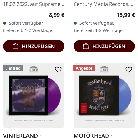
18.02.2022, auf Supreme
Century Media Records.
Chaos Records. CD im
CD im Jewelcase. "Dark
Regulärer Preis:
Reguläre
8,99 €
15,99 €
Jewelcase. Nach einer Zeit
Funeral" von Dark Funeral
Sofort verfügbar,
Sofort verfügbar,
des Friedens und der
steht als monumentaler
Lieferzeit: 1-2 Werktage
Lieferzeit: 1-2 Werktage
Stille hebt sich der…
Pfeiler…
HINZUFÜGEN
HINZUFÜGEN
Limited
Angebot
VINTERLAND ·
MOTÖRHEAD ·