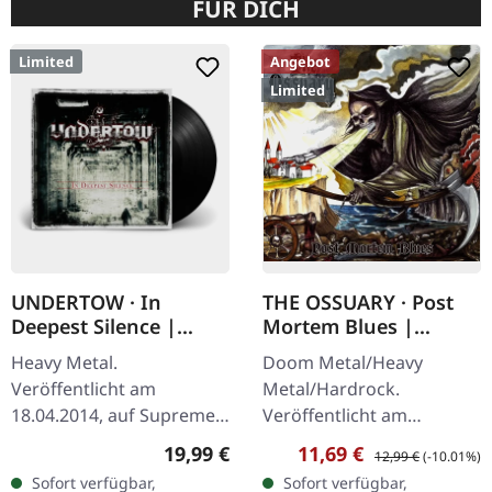
FÜR DICH
Limited
Angebot
Limited
UNDERTOW · In
THE OSSUARY · Post
Deepest Silence |
Mortem Blues |
BLACK LP
DIGIPAK CD
Heavy Metal.
Doom Metal/Heavy
Veröffentlicht am
Metal/Hardrock.
18.04.2014, auf Supreme
Veröffentlicht am
Chaos Records.
17.02.2017, auf Supreme
Regulärer Preis:
Verkaufspreis:
Regulärer Preis:
19,99 €
11,69 €
12,99 €
(-10.01%)
Schwarzes Vinyl im
Chaos Records. Limitierte
Sofort verfügbar,
Sofort verfügbar,