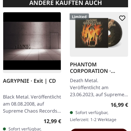
ANDERE KAUFTEN AUCH
Limited
PHANTOM
CORPORATION ·
Fallout | DIGIPAK CD
Death Metal.
AGRYPNIE · Exit | CD
Veröffentlicht am
23.06.2023, auf Supreme
Black Metal. Veröffentlicht
Chaos Records. Digipak-
am 08.08.2008, auf
Reguläre
16,99 €
Version mit 12-seitigem
Supreme Chaos Records.
Sofort verfügbar,
Booklet, limitiert auf nur
CD im Jewelcase mit 12-
Lieferzeit: 1-2 Werktage
Regulärer Preis:
12,99 €
250 handnummerierte…
seitigem Booklet. Mit
Sofort verfügbar,