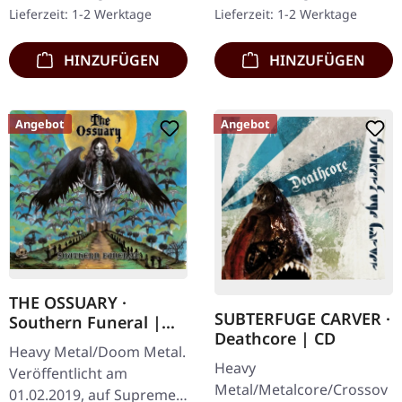
Gatefold-Cover. Limitiert
Erstauflage als Digipak.
Lieferzeit: 1-2 Werktage
Lieferzeit: 1-2 Werktage
auf 200 Exemplare. · 180g
Debüt-Album der…
Vinyl…
HINZUFÜGEN
HINZUFÜGEN
Angebot
Angebot
THE OSSUARY ·
SUBTERFUGE CARVER ·
Southern Funeral |
Deathcore | CD
DIGIPAK CD
Heavy Metal/Doom Metal.
Heavy
Veröffentlicht am
Metal/Metalcore/Crossov
01.02.2019, auf Supreme