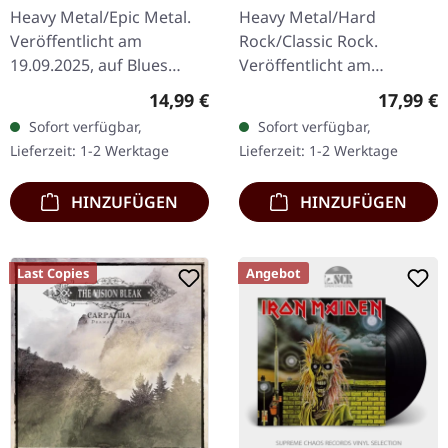
TAPE
| 2CD
Heavy Metal/Epic Metal.
Heavy Metal/Hard
Veröffentlicht am
Rock/Classic Rock.
19.09.2025, auf Blues
Veröffentlicht am
Funeral Recordings.
09.04.2010, auf Sanctuary
Regulärer Preis:
Reguläre
14,99 €
17,99 €
Transparent meerblaue
Records. 2CD Deluxe
Sofort verfügbar,
Sofort verfügbar,
Musik-Kassstte. Das
Edition im Jewelcase.
Lieferzeit: 1-2 Werktage
Lieferzeit: 1-2 Werktage
mittelalterliche…
Black Sabbaths "Mob
Rules"…
HINZUFÜGEN
HINZUFÜGEN
Last Copies
Angebot