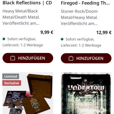
Black Reflections | CD
Firegod - Feeding The
Beast | CD
Heavy Metal/Black
Stoner Rock/Doom
Metal/Death Metal.
Metal/Heavy Metal.
Veröffentlicht am
Veröffentlicht am
19.01.2002, auf Supreme
11.05.2018, auf Supreme
Regulärer Preis:
9,99 €
Reguläre
12,99 €
Chaos Records. CD im
Chaos Records. CD im
Sofort verfügbar,
Sofort verfügbar,
Jewelcase. Neuauflage mit
Jewelcase mit 8-seitigem
Lieferzeit: 1-2 Werktage
Lieferzeit: 1-2 Werktage
neuem Artwork,…
Booklet. Das dritte
Album…
HINZUFÜGEN
HINZUFÜGEN
Limited
Exclusive