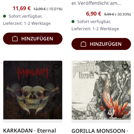
er. Veröffentlicht am
Chaos Records.
Verkaufspreis:
Regulärer Preis:
11,69 €
12,99 €
(-10.01%)
08.02.2008, auf Supreme
Erstauflage als CD im
Verkaufspreis:
Regulärer Preis:
6,90 €
9,99 €
(-30.93%)
Sofort verfügbar,
Chaos Records. CD im
DigiPak mit 12-seitigem
Sofort verfügbar,
Lieferzeit: 1-2 Werktage
Jewelcase mit 12-seitigem
Booklet. Geht es dir…
Lieferzeit: 1-2 Werktage
Booklet. Subterfuge
HINZUFÜGEN
Carver…
HINZUFÜGEN
KARKADAN · Eternal
GORILLA MONSOON ·