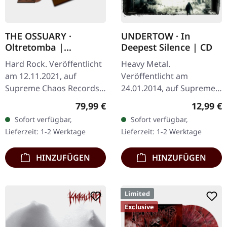
THE OSSUARY ·
UNDERTOW · In
Oltretomba |
Deepest Silence | CD
WOODEN LP/CD/TAPE
Hard Rock. Veröffentlicht
Heavy Metal.
BOX
am 12.11.2021, auf
Veröffentlicht am
Supreme Chaos Records.
24.01.2014, auf Supreme
Extrem schwere braune
Chaos Records. CD im
Regulärer Preis:
Reguläre
79,99 €
12,99 €
Holzbox mit Logo und
Jewelcase. Heavy wie
Sofort verfügbar,
Sofort verfügbar,
Nummerierung, limitiert
Hölle und dennoch
Lieferzeit: 1-2 Werktage
Lieferzeit: 1-2 Werktage
auf nur 100…
abwechslungsreich. Das
neue Album…
HINZUFÜGEN
HINZUFÜGEN
Limited
Exclusive