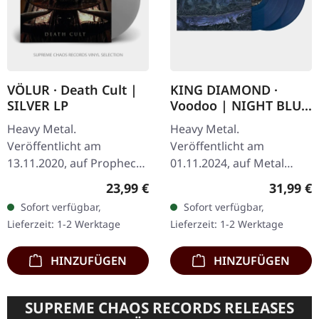
VÖLUR · Death Cult |
KING DIAMOND ·
SILVER LP
Voodoo | NIGHT BLUE
PEARL 2LP
Heavy Metal.
Heavy Metal.
Veröffentlicht am
Veröffentlicht am
13.11.2020, auf Prophecy
01.11.2024, auf Metal
Productions. Silbernes
Blade Records. Night Blue
Regulärer Preis:
Reguläre
23,99 €
31,99 €
Vinyl mit bedruckter
"Pearl" Doppel-Vinyl im
Sofort verfügbar,
Sofort verfügbar,
Innenhülle. Limitiert auf
Gatefold-Cover mit
Lieferzeit: 1-2 Werktage
Lieferzeit: 1-2 Werktage
200 Exemplare. Völur…
Einleger und Poster.…
HINZUFÜGEN
HINZUFÜGEN
SUPREME CHAOS RECORDS RELEASES