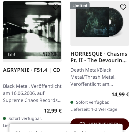
Limited
HORRESQUE · Chasms
Pt. II - The Devouring
Exorbitance | DIGIPAK
AGRYPNIE · F51.4 | CD
Death Metal/Black
CD
Metal/Thrash Metal.
Veröffentlicht am
Black Metal. Veröffentlicht
22.03.2024, auf Supreme
am 16.06.2006, auf
Reguläre
14,99 €
Chaos Records. Limitierte
Supreme Chaos Records.
Sofort verfügbar,
CD im DigiPak mit 16-
CD im Jewelcase mit 12-
Lieferzeit: 1-2 Werktage
Regulärer Preis:
12,99 €
seitigem Booklet.…
seitigem Booklet. Als
Sofort verfügbar,
Agrypnie 2006 „F51.4"…
HINZUFÜGEN
Lieferzeit: 1-2 Werktage