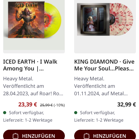
ICED EARTH · I Walk
KING DIAMOND · Give
Among You |
Me Your Soul...Please
YELLOW/RED SILVER
| CLEAR/RED/WHITE
Heavy Metal.
Heavy Metal.
SPLATTER LP
2LP
Veröffentlicht am
Veröffentlicht am
28.04.2023, auf Roar! Rock
01.11.2024, auf Metal
Of Angels Records Ike.
Blade Records. 2xClear LP
Verkaufspreis:
Regulärer Preis:
Reguläre
23,39 €
32,99 €
25,99 €
(-10%)
Gelbes Vinyl mit rotem &
mit Rot und Weiß,
Sofort verfügbar,
Sofort verfügbar,
silberfarbenem Splatter.
Gatefold, Bedrucktes
Lieferzeit: 1-2 Werktage
Lieferzeit: 1-2 Werktage
Iced Earth kehren…
Innen-Sleeve, Poster,
Limitiert…
HINZUFÜGEN
HINZUFÜGEN