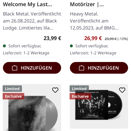
Welcome My Last
Motörizer |
Chapter | PURPLE LP
TRANSPARENT BLUE
Black Metal. Veröffentlicht
Heavy Metal.
LP
am 26.08.2022, auf Black
Veröffentlicht am
Lodge. Limitiertes lila
12.05.2023, auf BMG
Vinyl. Vinterland kehren
Rights Management.
Regulärer Preis:
Verkaufspreis:
Regulärer Preis:
23,99 €
26,99 €
29,99 €
(-10%)
mit einem eindringlichen
Transparent blaues Vinyl.
Sofort verfügbar,
Sofort verfügbar,
Meisterwerk zurück,…
Motörheads 2008er
Lieferzeit: 1-2 Werktage
Lieferzeit: 1-2 Werktage
Veröffentlichung
"Motörizer" steht…
HINZUFÜGEN
HINZUFÜGEN
Limited
Limited
Exclusive
Exclusive