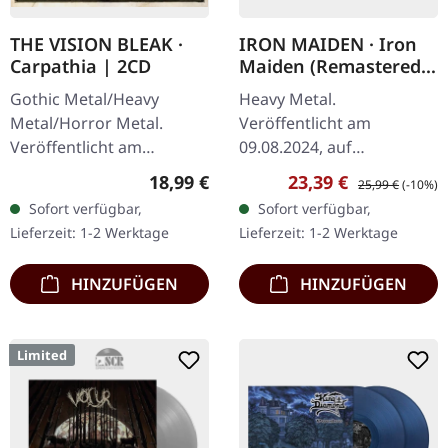
THE VISION BLEAK ·
IRON MAIDEN · Iron
Carpathia | 2CD
Maiden (Remastered)
| BLACK LP
Gothic Metal/Heavy
Heavy Metal.
Metal/Horror Metal.
Veröffentlicht am
Veröffentlicht am
09.08.2024, auf
29.08.2005, auf Prophecy
Parlophone Records.
Regulärer Preis:
Verkaufspreis:
Regulärer Preis:
18,99 €
23,39 €
25,99 €
(-10%)
Productions. Deluxe-
Remasterte Ausgabe auf
Sofort verfügbar,
Sofort verfügbar,
Edition + Bonus-CD The
schwarzem Vinyl im
Lieferzeit: 1-2 Werktage
Lieferzeit: 1-2 Werktage
Vision Bleak kehren mit…
Standard-Cover. Das
selbstbetitelte…
HINZUFÜGEN
HINZUFÜGEN
Limited