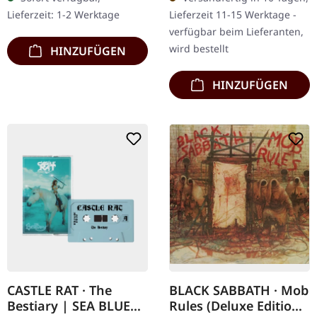
Jubiläum mit silbern
ist eine klangliche Reise…
Lieferzeit: 1-2 Werktage
Lieferzeit 11-15 Werktage -
folierten DigiPak und…
verfügbar beim Lieferanten,
wird bestellt
HINZUFÜGEN
HINZUFÜGEN
CASTLE RAT · The
BLACK SABBATH · Mob
Bestiary | SEA BLUE
Rules (Deluxe Edition)