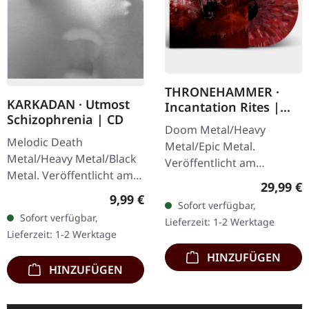
THRONEHAMMER ·
KARKADAN · Utmost
Incantation Rites |
Schizophrenia | CD
SPLATTER 2LP
Doom Metal/Heavy
Melodic Death
Metal/Epic Metal.
Metal/Heavy Metal/Black
Veröffentlicht am
Metal. Veröffentlicht am
21.10.2022, auf Supreme
Reguläre
29,99 €
08.03.2004, auf Supreme
Chaos Records. SCR-
Regulärer Preis:
9,99 €
Sofort verfügbar,
Chaos Records. CD im
exklusives Transparent
Sofort verfügbar,
Lieferzeit: 1-2 Werktage
Jewelcase mit 16-seitigem
Rot/Schwarz/Weiß…
Lieferzeit: 1-2 Werktage
Booklet.…
HINZUFÜGEN
HINZUFÜGEN