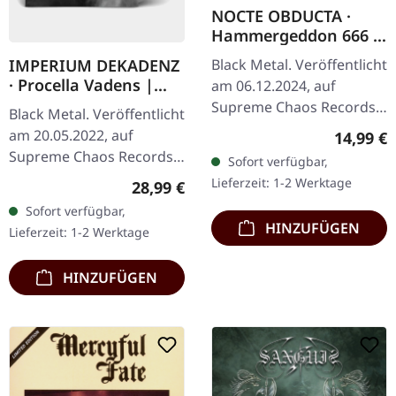
NOCTE OBDUCTA ·
Hammergeddon 666 |
DIGIPAK CD
Black Metal. Veröffentlicht
IMPERIUM DEKADENZ
· Procella Vadens |
am 06.12.2024, auf
SILVER 2LP
Supreme Chaos Records.
Black Metal. Veröffentlicht
Limitierte CD im DigiPak
am 20.05.2022, auf
Reguläre
14,99 €
mit 8-seitigem Booklet,
Supreme Chaos Records.
Sofort verfügbar,
nur 250
Letzte Exemplare! #4-10
Lieferzeit: 1-2 Werktage
Regulärer Preis:
28,99 €
handnummerierte…
Silbernes Doppel-Vinyl im
Sofort verfügbar,
Gatefold-Cover mit
HINZUFÜGEN
Lieferzeit: 1-2 Werktage
bedrucktem…
HINZUFÜGEN