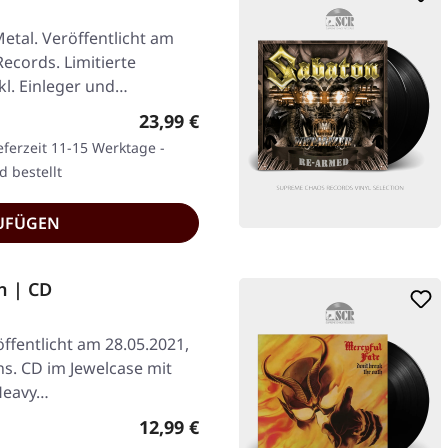
tal. Veröffentlicht am
Records. Limitierte
kl. Einleger und…
Regulärer Preis:
23,99 €
eferzeit 11-15 Werktage -
d bestellt
UFÜGEN
n | CD
ffentlicht am 28.05.2021,
ns. CD im Jewelcase mit
 Heavy…
Regulärer Preis:
12,99 €