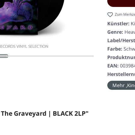
Zum Merkze
Künstler:
K
Genre:
Heav
Label/Herst
Farbe:
Schw
Produktn
EAN:
00398
Herstelle
Mehr ‚Kin
The Graveyard | BLACK 2LP"