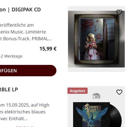
on | DIGIPAK CD
röffentlicht am
enix Music. Limitierte
it Bonus-Track. PRIMAL
Regulärer Preis:
15,99 €
1-2 Werktage
UFÜGEN
RBLE LP
Angebot
am 15.09.2025, auf High
s elektrisches blaues
ver. Enthält…