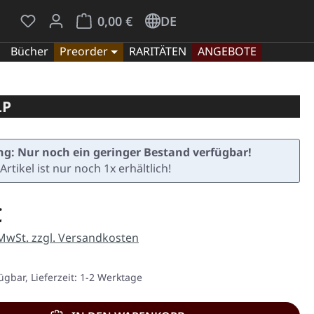
Du hast 0 Produkte auf dem Merkzettel
Warenkorb enthält 0 Positionen. Der Gesamt
0,00 €
DE
Bücher
Preorder
RARITÄTEN
ANGEBOTE
LP
g: Nur noch ein geringer Bestand verfügbar!
Artikel ist nur noch 1x erhältlich!
eis:
€
 MwSt. zzgl. Versandkosten
ügbar, Lieferzeit: 1-2 Werktage