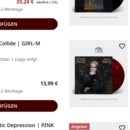
Verkaufspreis:
Regulärer Preis:
33,24 €
34,99 €
(-5%)
1-2 Werktage
UFÜGEN
ollide | GIRL-M
tton 1 copy only!
Regulärer Preis:
13,99 €
1-2 Werktage
UFÜGEN
ic Depression | PINK
Angebot