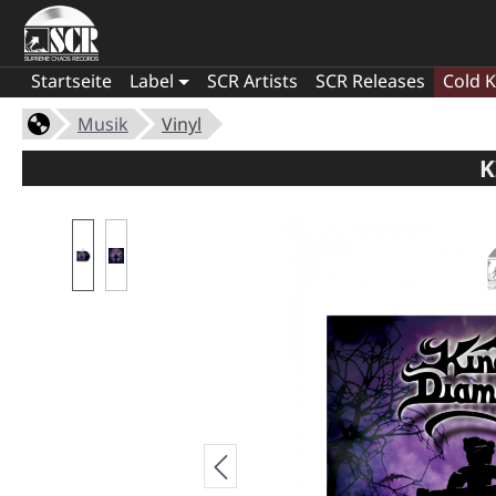
Startseite
Label
SCR Artists
SCR Releases
Cold K
Musik
Vinyl
K