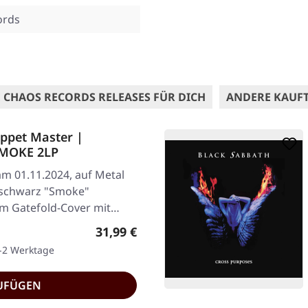
ords
 CHAOS RECORDS RELEASES FÜR DICH
ANDERE KAUF
ppet Master |
SMOKE 2LP
am 01.11.2024, auf Metal
 schwarz "Smoke"
im Gatefold-Cover mit…
Regulärer Preis:
31,99 €
1-2 Werktage
UFÜGEN