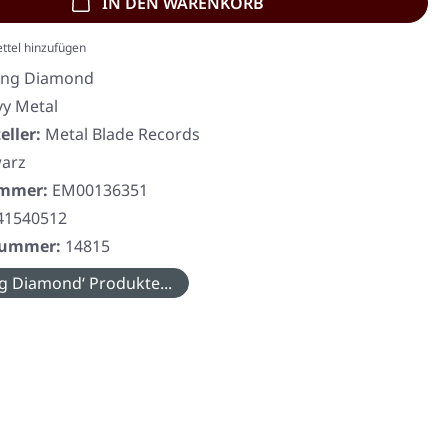
IN DEN WARENKORB
ttel hinzufügen
ing Diamond
y Metal
eller:
Metal Blade Records
arz
ummer:
EM00136351
41540512
rnummer:
14815
g Diamond‘ Produkte...