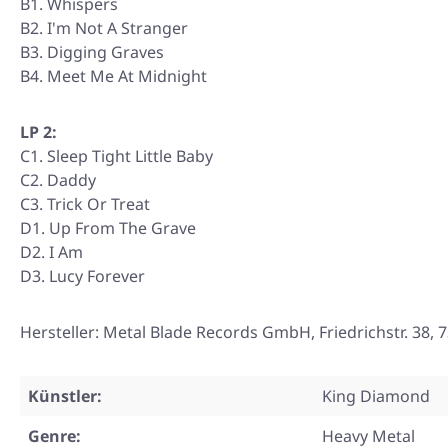
B1. Whispers
B2. I'm Not A Stranger
B3. Digging Graves
B4. Meet Me At Midnight
LP 2:
C1. Sleep Tight Little Baby
C2. Daddy
C3. Trick Or Treat
D1. Up From The Grave
D2. I Am
D3. Lucy Forever
Hersteller: Metal Blade Records GmbH, Friedrichstr. 3
Künstler:
King Diamond
Genre:
Heavy Metal