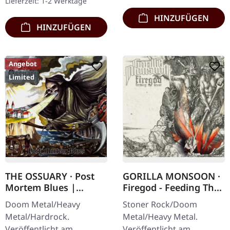
Lieferzeit: 1-2 Werktage
Booklet.…
HINZUFÜGEN
HINZUFÜGEN
Angebot
Limited
THE OSSUARY · Post
GORILLA MONSOON ·
Mortem Blues |
Firegod - Feeding The
DIGIPAK CD
Beast | CD
Doom Metal/Heavy
Stoner Rock/Doom
Metal/Hardrock.
Metal/Heavy Metal.
Veröffentlicht am
Veröffentlicht am