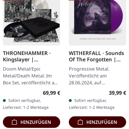
THRONEHAMMER ·
WITHERFALL · Sounds
Kingslayer |
Of The Forgotten |
EXCLUSIVE BOX SET
PURPLE 2LP
Doom Metal/Epic
Progressive Metal.
Metal/Death Metal. Im
Veröffentlicht am
Box Set, veröffentlicht am
28.06.2024, auf
24.11.2023, auf Supreme
Deathwave Records.
Regulärer Preis:
Reguläre
69,99 €
39,99 €
Chaos Records. Schwere
Purple Doppel-Vinyl im
Sofort verfügbar,
Sofort verfügbar,
Holzbox mit speziellem
Gatefold-Cover. Witherfall
Lieferzeit: 1-2 Werktage
Lieferzeit: 1-2 Werktage
Schwarz in…
haben sich mit "Sounds
Of…
HINZUFÜGEN
HINZUFÜGEN