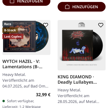
HINZUFÜGEN
HINZUFÜGEN
Rare
B-Stock
Last Copies
WYTCH HAZEL · V:
Lamentations (B-
Stock) | MIDNIGHT
Heavy Metal.
KING DIAMOND ·
BLUE CLOUDY LP
Veröffentlicht am
Deadly Lullabyes
04.07.2025, auf Bad Omen
(Live) | BLACK 2LP
Heavy Metal.
Records.
Regulärer Preis:
32,99 €
Veröffentlicht am
Mitternachtsblau
Sofort verfügbar,
28.05.2026, auf Metal
marmoriertes Vinyl. B-
Lieferzeit: 1-2 Werktage
Blade Records. Schwarzes