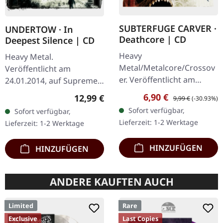
SUBTERFUGE CARVER ·
UNDERTOW · In
Deathcore | CD
Deepest Silence | CD
Heavy
Heavy Metal.
Metal/Metalcore/Crossov
Veröffentlicht am
er. Veröffentlicht am
24.01.2014, auf Supreme
08.02.2008, auf Supreme
Chaos Records. CD im
Verkaufspreis:
Regulärer Preis:
6,90 €
Regulärer Preis:
12,99 €
9,99 €
(-30.93%)
Chaos Records. CD im
Jewelcase. Heavy wie
Sofort verfügbar,
Sofort verfügbar,
Jewelcase mit 12-seitigem
Hölle und dennoch
Lieferzeit: 1-2 Werktage
Lieferzeit: 1-2 Werktage
Booklet. Subterfuge
abwechslungsreich. Das
Carver…
neue Album…
HINZUFÜGEN
HINZUFÜGEN
ANDERE KAUFTEN AUCH
Limited
Rare
Exclusive
Last Copies