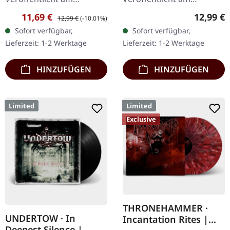
17.02.2017, auf Supreme
11.05.2018, auf Supreme
Verkaufspreis:
Regulärer Preis:
Reguläre
11,69 €
12,99 €
12,99 €
(-10.01%)
Chaos Records. Limitierte
Chaos Records. CD im
Sofort verfügbar,
Sofort verfügbar,
Erstauflage als Digipak.
Jewelcase mit 8-seitigem
Lieferzeit: 1-2 Werktage
Lieferzeit: 1-2 Werktage
Debüt-Album der…
Booklet. Das dritte
Album…
HINZUFÜGEN
HINZUFÜGEN
Limited
Limited
Exclusive
THRONEHAMMER ·
UNDERTOW · In
Incantation Rites |
Deepest Silence |