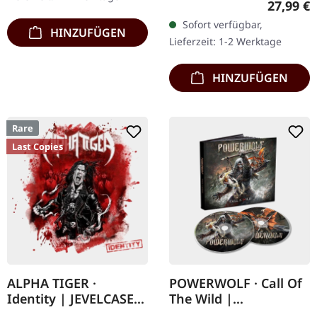
Stock: Cover hat Dellen
Reguläre
27,99 €
Vinyl im Standard-Cover.
und/oder Knicke in…
Sofort verfügbar,
180g-Vinyl. Was passiert,
HINZUFÜGEN
Lieferzeit: 1-2 Werktage
wenn King Diamond…
HINZUFÜGEN
Rare
Last Copies
ALPHA TIGER ·
POWERWOLF · Call Of
Identity | JEVELCASE
The Wild |
CD
MEDIABOOK 2CD