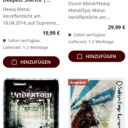
SPLATTER 2LP
Doom Metal/Heavy
BLACK LP
Heavy Metal.
Metal/Epic Metal.
Veröffentlicht am
Veröffentlicht am
18.04.2014, auf Supreme
21.10.2022, auf Supreme
Reguläre
29,99 €
Chaos Records.
Chaos Records. SCR-
Regulärer Preis:
19,99 €
Sofort verfügbar,
Schwarzes Vinyl im
exklusives Transparent
Sofort verfügbar,
Lieferzeit: 1-2 Werktage
Gatefold-Cover. Limitiert
Rot/Schwarz/Weiß…
Lieferzeit: 1-2 Werktage
auf 200 Exemplare. · 180g
HINZUFÜGEN
Vinyl…
HINZUFÜGEN
Angebot