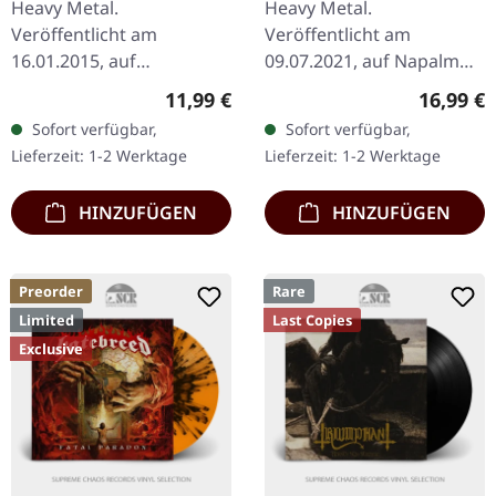
Heavy Metal.
Heavy Metal.
Veröffentlicht am
Veröffentlicht am
16.01.2015, auf
09.07.2021, auf Napalm
Steamhammer. CD im
Records. Doppel-CD im
Regulärer Preis:
Reguläre
11,99 €
16,99 €
Jewelcase. Alpha Tiger
Mediabook mit 48 Seiten.
Sofort verfügbar,
Sofort verfügbar,
melden sich mit einem
Die deutschen Power-
Lieferzeit: 1-2 Werktage
Lieferzeit: 1-2 Werktage
Paukenschlag zurück.
Metal-Titanen
"Identity" ist…
Powerwolf…
HINZUFÜGEN
HINZUFÜGEN
Preorder
Rare
Limited
Last Copies
Exclusive