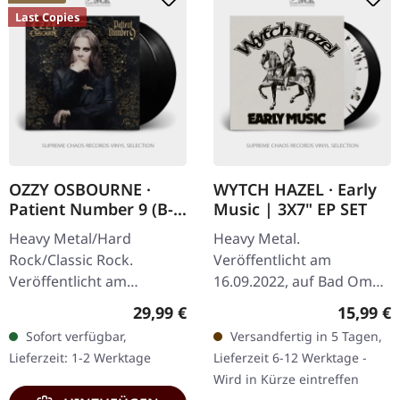
Last Copies
OZZY OSBOURNE ·
WYTCH HAZEL · Early
Patient Number 9 (B-
Music | 3X7" EP SET
Stock) | BLACK 2LP
Heavy Metal/Hard
Heavy Metal.
Rock/Classic Rock.
Veröffentlicht am
Veröffentlicht am
16.09.2022, auf Bad Omen
09.09.2022, auf Epic.
Records. Limitiertes
Regulärer Preis:
Reguläre
29,99 €
15,99 €
Schwarzes Doppel-Vinyl
Dreifach-7"-Set. "Early
Sofort verfügbar,
Versandfertig in 5 Tagen,
im Gatefold-Cover. B-
Music" ist eine
Lieferzeit: 1-2 Werktage
Lieferzeit 6-12 Werktage -
Stock: Cover hat eine
bemerkenswerte
Wird in Kürze eintreffen
Delle…
Sammlung von…