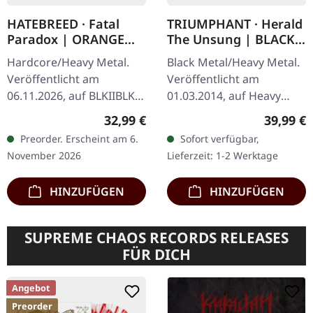
HATEBREED · Fatal
TRIUMPHANT · Herald
Paradox | ORANGE
The Unsung | BLACK
BLACK SPLATTER LP
LP
Hardcore/Heavy Metal.
Black Metal/Heavy Metal.
Veröffentlicht am
Veröffentlicht am
06.11.2026, auf BLKIIBLK.
01.03.2014, auf Heavy
Oranges Vinyl mit
Forces Records.
Regulärer Preis:
Reguläre
32,99 €
39,99 €
schwarzen Splattern im
Schwarzes Vinyl. Inklusive
Preorder. Erscheint am 6.
Sofort verfügbar,
Gatefold-Cover. Limitierte
12-Zoll-Einleger und
November 2026
Lieferzeit: 1-2 Werktage
Indie-Exklusive…
einem Poster im…
HINZUFÜGEN
HINZUFÜGEN
SUPREME CHAOS RECORDS RELEASES
FÜR DICH
Angebot
Preorder