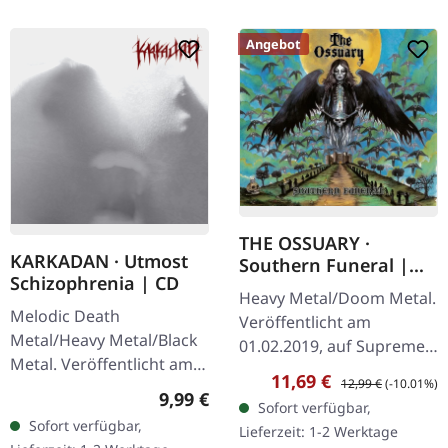
Angebot
THE OSSUARY ·
KARKADAN · Utmost
Southern Funeral |
Schizophrenia | CD
DIGIPAK CD
Heavy Metal/Doom Metal.
Melodic Death
Veröffentlicht am
Metal/Heavy Metal/Black
01.02.2019, auf Supreme
Metal. Veröffentlicht am
Chaos Records.
Verkaufspreis:
Regulärer Preis:
11,69 €
12,99 €
(-10.01%)
08.03.2004, auf Supreme
Erstauflage als CD im
Regulärer Preis:
9,99 €
Sofort verfügbar,
Chaos Records. CD im
DigiPak mit 12-seitigem
Sofort verfügbar,
Lieferzeit: 1-2 Werktage
Jewelcase mit 16-seitigem
Booklet. Geht es dir…