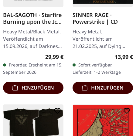
BAL-SAGOTH · Starfire
SINNER RAGE ·
Burning upon the Ice-
Powerstrike | CD
Veiled Throne of
Heavy Metal/Black Metal.
Heavy Metal.
Ultima Thule | CYAN
Veröffentlicht am
Veröffentlicht am
BLUE LP
15.09.2026, auf Darkness
21.02.2025, auf Dying
Shall Rise Productions.
Victims Productions. CD
Regulärer Preis:
Reguläre
29,99 €
13,99 €
Cyanblauess Vinyl im
im Jewelcase, Aufkleber,
Preorder. Erscheint am 15.
Sofort verfügbar,
Standard-Cover. Inklusive
Obi. Das spanische Metal-
September 2026
Lieferzeit: 1-2 Werktage
eines…
Quartett Sinner Rage…
HINZUFÜGEN
HINZUFÜGEN