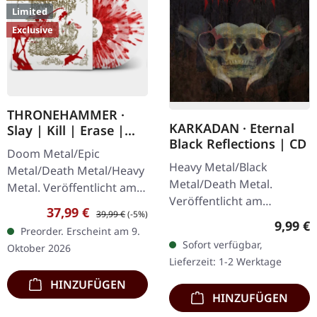
Limited
Exclusive
THRONEHAMMER ·
KARKADAN · Eternal
Slay | Kill | Erase |
Black Reflections | CD
BLOOD SPLATTER 2LP
Doom Metal/Epic
Heavy Metal/Black
Metal/Death Metal/Heavy
Metal/Death Metal.
Metal. Veröffentlicht am
Veröffentlicht am
09.10.2026, auf Supreme
Verkaufspreis:
Regulärer Preis:
37,99 €
39,99 €
(-5%)
19.01.2002, auf Supreme
Chaos Records. Crystal
Regulär
9,99 €
Preorder. Erscheint am 9.
Chaos Records. CD im
Clear/Blood Splatter
Sofort verfügbar,
Oktober 2026
Jewelcase. Neuauflage mit
Doppel-Vinyl im…
Lieferzeit: 1-2 Werktage
neuem Artwork,…
HINZUFÜGEN
HINZUFÜGEN