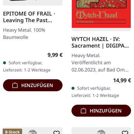
EPITOME OF FRAIL ·
Leaving The Past
Behind | TS-M
Heavy Metal. 100%
Baumwolle
WYTCH HAZEL · IV:
Sacrament | DIGIPAK
CD
Regulärer Preis:
9,99 €
Heavy Metal.
Veröffentlicht am
Sofort verfügbar,
02.06.2023, auf Bad Omen
Lieferzeit: 1-2 Werktage
Records. CD im DigiPak.
Reguläre
14,99 €
IV: Sacrament steht für
HINZUFÜGEN
Sofort verfügbar,
die fesselnde Fortsetzung
Lieferzeit: 1-2 Werktage
von Wytch Hazel's…
HINZUFÜGEN
B-Stock