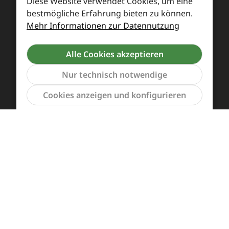
Diese Website verwendet Cookies, um eine
bestmögliche Erfahrung bieten zu können.
Mehr Informationen zur Datennutzung
Alle Cookies akzeptieren
Zahlung und Versand
Nur technisch notwendige
Widerrufsrecht und Rücksendung
Kontakt
Werkzeu
Cookies anzeigen und konfigurieren
Händleranfragen
Cookie-Voreinstellungen
Alle Preise inkl. gesetzl. Mehrwertsteuer zzgl.
Versandkosten
und ggf. Nachnahmegebühren, wenn
nicht anders angegeben.
Vertrag widerrufen
Das Team von Supreme Chaos Records rockt diesen
Laden für euch.