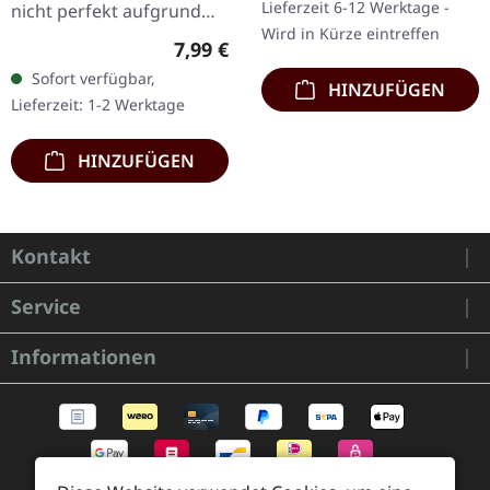
Lieferzeit 6-12 Werktage -
nicht perfekt aufgrund
Stück im…
Wird in Kürze eintreffen
des Alters.
Regulärer Preis:
7,99 €
Sofort verfügbar,
HINZUFÜGEN
Lieferzeit: 1-2 Werktage
HINZUFÜGEN
Kontakt
Service
Informationen