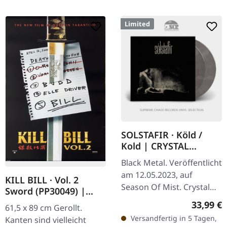
Limited
SOLSTAFIR · Köld /
Kold | CRYSTAL
CLEAR/BLACK
Black Metal. Veröffentlicht
MARBLED 2LP
am 12.05.2023, auf
KILL BILL · Vol. 2
Season Of Mist. Crystal
Sword (PP30049) |
clear-schwarz
POSTER
Reguläre
33,99 €
61,5 x 89 cm Gerollt.
marmoriertes Doppel-
Versandfertig in 5 Tagen,
Kanten sind vielleicht
Vinyl, limitiert auf 750