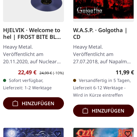
HJELVIK · Welcome to
W.A.S.P. · Golgotha |
hel | FROST BITE BLUE
CD
LP
Heavy Metal.
Heavy Metal.
Veröffentlicht am
Veröffentlicht am
20.11.2020, auf Nuclear
27.07.2018, auf Napalm
Blast Records. Frost
Records. CD im Jewelcase.
Verkaufspreis:
Regulärer Preis:
Reguläre
22,49 €
11,99 €
24,99 €
(-10%)
Blaues Vinyl, limitiert auf
"Golgotha," veröffentlicht
Sofort verfügbar,
Versandfertig in 5 Tagen,
300 Exemplare. Der
2018 von der legendären
Lieferzeit: 1-2 Werktage
Lieferzeit 6-12 Werktage -
ehemalige…
Heavy-Metal-Band W…
Wird in Kürze eintreffen
HINZUFÜGEN
HINZUFÜGEN