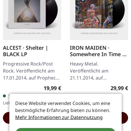
ALCEST · Shelter |
IRON MAIDEN ·
BLACK LP
Somewhere In Time |
BLACK LP
Progressive Rock/Post
Heavy Metal.
Rock. Veröffentlicht am
Veröffentlicht am
17.01.2014, auf Prophecy
21.11.2014, auf
Productions. Schwarzes
Parlophone Records.
Regulärer Preis:
Reguläre
19,99 €
29,99 €
Vinyl mit bedruckter
Schwarzes Vinyl mit
Sofort verfügbar,
Sofort verfügbar,
Innenhülle, Schutzhülle
Insert. Veröffentlicht im
Lieferzeit: 1-2 Werktage
Lieferzeit: 1-2 Werktage
Diese Website verwendet Cookies, um eine
und Poster…
Jahr 1986 als ihr
bestmögliche Erfahrung bieten zu können.
sechstes…
Mehr Informationen zur Datennutzung
HINZUFÜGEN
HINZUFÜGEN