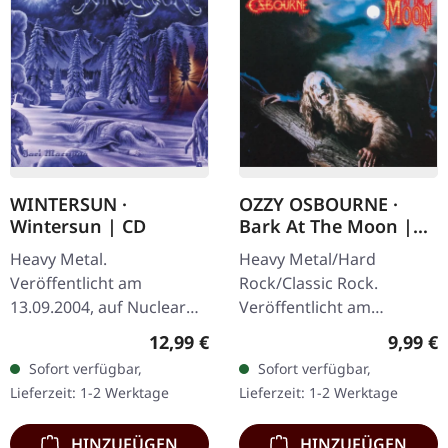
WINTERSUN ·
OZZY OSBOURNE ·
Wintersun | CD
Bark At The Moon |
CD
Heavy Metal.
Heavy Metal/Hard
Veröffentlicht am
Rock/Classic Rock.
13.09.2004, auf Nuclear
Veröffentlicht am
Blast Records. CD im
24.06.2002, auf Sony
Regulärer Preis:
Regulär
12,99 €
9,99 €
Jewelcase mit 12-seitigem
Music. CD im Jewelcase.
Sofort verfügbar,
Sofort verfügbar,
Booklet. Was passiert,
"Bark At The Moon" steht
Lieferzeit: 1-2 Werktage
Lieferzeit: 1-2 Werktage
wenn ein…
als eines der…
HINZUFÜGEN
HINZUFÜGEN