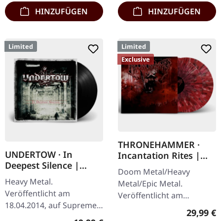
Album…
HINZUFÜGEN
HINZUFÜGEN
Limited
Limited
Exclusive
THRONEHAMMER ·
UNDERTOW · In
Incantation Rites |
Deepest Silence |
SPLATTER 2LP
Doom Metal/Heavy
BLACK LP
Heavy Metal.
Metal/Epic Metal.
Veröffentlicht am
Veröffentlicht am
18.04.2014, auf Supreme
21.10.2022, auf Supreme
Reguläre
29,99 €
Chaos Records.
Chaos Records. SCR-