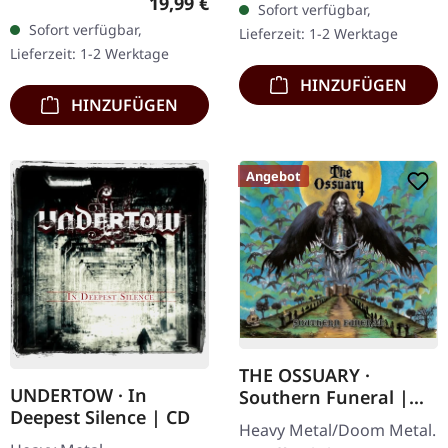
Regulärer Preis:
19,99 €
Sofort verfügbar,
Schwarzes Vinyl im
exklusives Transparent
Sofort verfügbar,
Lieferzeit: 1-2 Werktage
Gatefold-Cover. Limitiert
Rot/Schwarz/Weiß…
Lieferzeit: 1-2 Werktage
auf 200 Exemplare. · 180g
HINZUFÜGEN
Vinyl…
HINZUFÜGEN
Angebot
THE OSSUARY ·
UNDERTOW · In
Southern Funeral |
Deepest Silence | CD
DIGIPAK CD
Heavy Metal/Doom Metal.