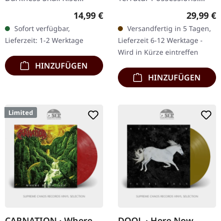
Productions. CD im
Gatefold-Cover mit
Regulärer Preis:
Reguläre
14,99 €
29,99 €
Jewelcase mit 12-seitigem
Slipcase und UV-Details.
Sofort verfügbar,
Versandfertig in 5 Tagen,
Booklet. Nach 35 Jahren…
Cover innen schwarz
Lieferzeit: 1-2 Werktage
Lieferzeit 6-12 Werktage -
geflutet.…
Wird in Kürze eintreffen
HINZUFÜGEN
HINZUFÜGEN
Limited
CARNATION · Where
DOOL · Here Now,