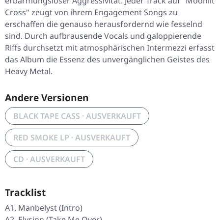
erbarmungsloser Aggressivität. Jeder Track auf "
Moonlit
Cross
" zeugt von ihrem Engagement Songs zu
erschaffen die genauso herausfordernd wie fesselnd
sind. Durch aufbrausende Vocals und galoppierende
Riffs durchsetzt mit atmosphärischen Intermezzi erfasst
das Album die Essenz des unvergänglichen Geistes des
Heavy Metal.
Andere Versionen
BLACK TAPE CASS · AUSVERKAUFT
RED SMOKE LP · AUSVERKAUFT
CD · AUSVERKAUFT
Tracklist
A1. Manbelyst (Intro)
A2. Elysion (Take Me Over)