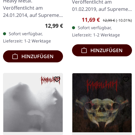
Heavy Metal.
Veröffentlicht am
Veröffentlicht am
01.02.2019, auf Supreme
24.01.2014, auf Supreme
Chaos Records.
Verkaufspreis:
Regulärer Preis:
11,69 €
12,99 €
(-10.01%)
Chaos Records. CD im
Erstauflage als CD im
Regulärer Preis:
12,99 €
Sofort verfügbar,
Jewelcase. Heavy wie
DigiPak mit 12-seitigem
Sofort verfügbar,
Lieferzeit: 1-2 Werktage
Hölle und dennoch
Booklet. Geht es dir…
Lieferzeit: 1-2 Werktage
abwechslungsreich. Das
HINZUFÜGEN
neue Album…
HINZUFÜGEN