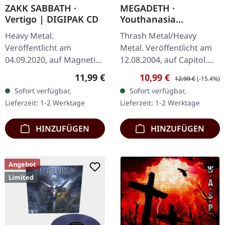
ZAKK SABBATH ·
MEGADETH ·
Vertigo | DIGIPAK CD
Youthanasia
(Remastered) | CD
Heavy Metal.
Thrash Metal/Heavy
Veröffentlicht am
Metal. Veröffentlicht am
04.09.2020, auf Magnetic
12.08.2004, auf Capitol.
Eye Records. CD im
CD im Jewelcase mit
Regulärer Preis:
Verkaufspreis:
Regulärer Preis:
11,99 €
10,99 €
12,99 €
(-15.4%)
DigiPak. Mit Zakk Sabbath
umfangreichem Booklet
Sofort verfügbar,
Sofort verfügbar,
zollen Gitarrist und
und 4 Bonus-Tracks.
Lieferzeit: 1-2 Werktage
Lieferzeit: 1-2 Werktage
Sänger Zakk Wylde
Megadeths sechstes…
(Black…
HINZUFÜGEN
HINZUFÜGEN
Angebot
Limited