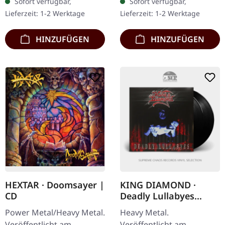
Sofort verfügbar,
Sofort verfügbar,
insert, limited to 200
Aufkleber, Button. Pagan
Lieferzeit: 1-2 Werktage
Lieferzeit: 1-2 Werktage
copies. SISTER melden
Altar kehren aus dem…
sich…
HINZUFÜGEN
HINZUFÜGEN
HEXTAR · Doomsayer |
KING DIAMOND ·
CD
Deadly Lullabyes
(Live) | BLACK 2LP
Power Metal/Heavy Metal.
Heavy Metal.
Veröffentlicht am
Veröffentlicht am