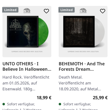
Limited
Limited
UNTO OTHERS · I
BEHEMOTH · And The
Believe In Halloween
Forests Dream
II | GREEN SMOKE LP
Eternally | WHITE 2LP
Hard Rock. Veröffentlicht
Death Metal.
am 01.05.2026, auf
Veröffentlicht am
Eisenwald. 180g
18.09.2020, auf Metal
grün/schwarz
Blade Records. Weißes
Regulärer Preis:
Reguläre
18,99 €
25,99 €
marmoriertes Vinyl.
Doppel-Vinyl im Gatefold-
Sofort verfügbar,
Sofort verfügbar,
Standard-Cover mit
Cover, limitiert auf 666
Lieferzeit: 1-2 Werktage
Lieferzeit: 1-2 Werktage