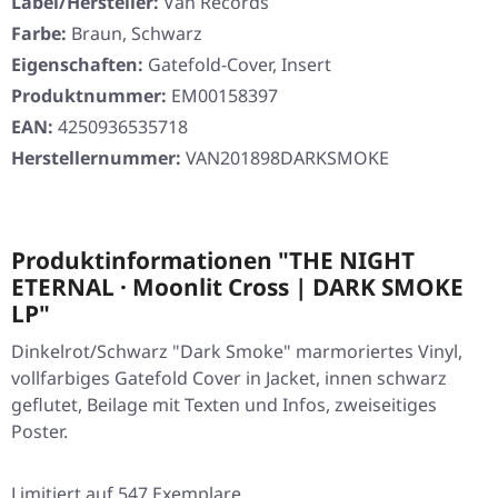
Label/Hersteller:
Ván Records
Farbe:
Braun, Schwarz
Eigenschaften:
Gatefold-Cover, Insert
Produktnummer:
EM00158397
EAN:
4250936535718
Herstellernummer:
VAN201898DARKSMOKE
Produktinformationen "THE NIGHT
ETERNAL · Moonlit Cross | DARK SMOKE
LP"
Dinkelrot/Schwarz "Dark Smoke" marmoriertes Vinyl,
vollfarbiges Gatefold Cover in Jacket, innen schwarz
geflutet, Beilage mit Texten und Infos, zweiseitiges
Poster.
Limitiert auf 547 Exemplare.