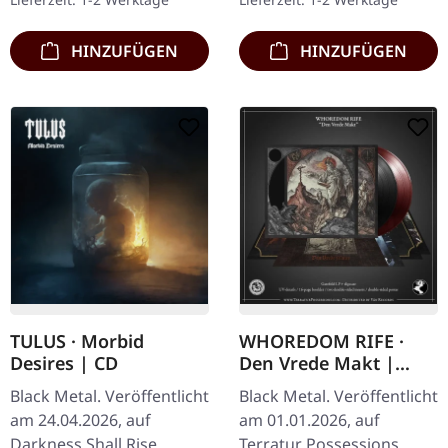
umgekehrtem Design-
Exemplare. Die…
Druck und dickem…
HINZUFÜGEN
HINZUFÜGEN
TULUS · Morbid
WHOREDOM RIFE ·
Desires | CD
Den Vrede Makt |
TRANSPARENT BLOOD
Black Metal. Veröffentlicht
Black Metal. Veröffentlicht
RED LP
am 24.04.2026, auf
am 01.01.2026, auf
Darkness Shall Rise
Terratur Possessions.