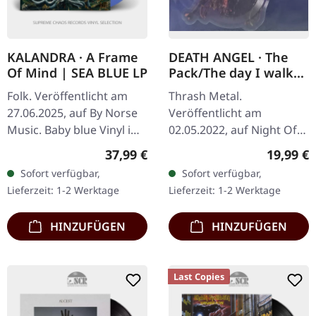
KALANDRA · A Frame
DEATH ANGEL · The
Of Mind | SEA BLUE LP
Pack/The day I walked
away | SHAPE
Folk. Veröffentlicht am
Thrash Metal.
PICTURE LP
27.06.2025, auf By Norse
Veröffentlicht am
Music. Baby blue Vinyl im
02.05.2022, auf Night Of
Gatefold-Cover. Limitiert
The Vinyl Dead Records.
Regulärer Preis:
Reguläre
37,99 €
19,99 €
auf 500 Exemplare.
Exklusives Old-School
Sofort verfügbar,
Sofort verfügbar,
Kingdom Two Crowns:
Shape Vinyl mit dem Song
Lieferzeit: 1-2 Werktage
Lieferzeit: 1-2 Werktage
Norse…
"The day I walked…
HINZUFÜGEN
HINZUFÜGEN
Last Copies