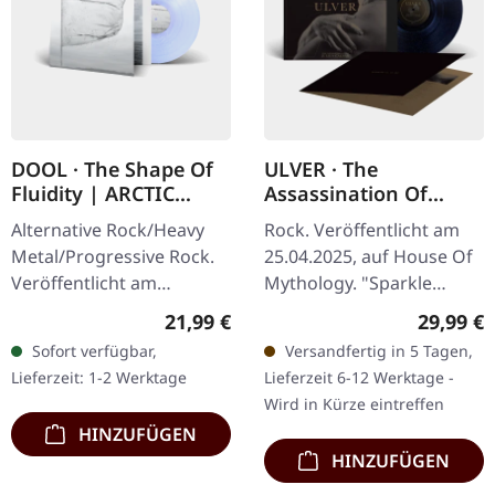
DOOL · The Shape Of
ULVER · The
Fluidity | ARCTIC
Assassination Of
PEARL LP
Julius Caesar |
Alternative Rock/Heavy
Rock. Veröffentlicht am
SPARKLE UNIVERSE LP
Metal/Progressive Rock.
25.04.2025, auf House Of
Veröffentlicht am
Mythology. "Sparkle
28.03.2025, auf Prophecy
Universe" Vinyl mit 4-
Regulärer Preis:
Reguläre
21,99 €
29,99 €
Productions. Arktic Pearl
seitigem Insert und
Sofort verfügbar,
Versandfertig in 5 Tagen,
Vinyl im Gatefold-Cover
gefütterter Innentasche.
Lieferzeit: 1-2 Werktage
Lieferzeit 6-12 Werktage -
in…
"The…
Wird in Kürze eintreffen
HINZUFÜGEN
HINZUFÜGEN