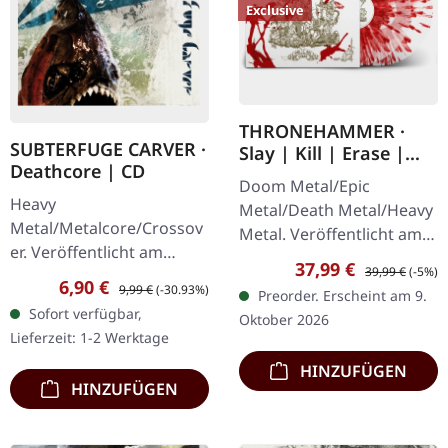
Exclusive
THRONEHAMMER ·
SUBTERFUGE CARVER ·
Slay | Kill | Erase |
Deathcore | CD
BLOOD SPLATTER 2LP
Doom Metal/Epic
Heavy
Metal/Death Metal/Heavy
Metal/Metalcore/Crossov
Metal. Veröffentlicht am
er. Veröffentlicht am
09.10.2026, auf Supreme
Verkaufspreis:
Regulärer Preis
37,99 €
39,99 €
(-5%)
08.02.2008, auf Supreme
Chaos Records. Crystal
Verkaufspreis:
Regulärer Preis:
6,90 €
9,99 €
(-30.93%)
Preorder. Erscheint am 9.
Chaos Records. CD im
Clear/Blood Splatter
Sofort verfügbar,
Oktober 2026
Jewelcase mit 12-seitigem
Doppel-Vinyl im…
Lieferzeit: 1-2 Werktage
Booklet. Subterfuge
HINZUFÜGEN
Carver…
HINZUFÜGEN