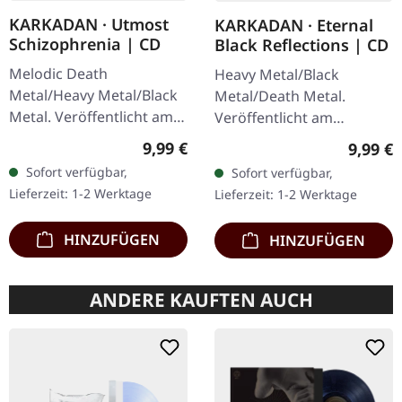
KARKADAN · Utmost
KARKADAN · Eternal
Schizophrenia | CD
Black Reflections | CD
Melodic Death
Heavy Metal/Black
Metal/Heavy Metal/Black
Metal/Death Metal.
Metal. Veröffentlicht am
Veröffentlicht am
08.03.2004, auf Supreme
19.01.2002, auf Supreme
Regulärer Preis:
Regulär
9,99 €
9,99 €
Chaos Records. CD im
Chaos Records. CD im
Sofort verfügbar,
Sofort verfügbar,
Jewelcase mit 16-seitigem
Jewelcase. Neuauflage mit
Lieferzeit: 1-2 Werktage
Lieferzeit: 1-2 Werktage
Booklet.…
neuem Artwork,…
HINZUFÜGEN
HINZUFÜGEN
ANDERE KAUFTEN AUCH