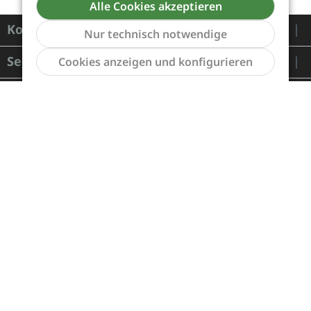
Alle Cookies akzeptieren
Kontakt
Nur technisch notwendige
Werkzeu
Service
Cookies anzeigen und konfigurieren
Informationen
Zahlung und Versand
Widerrufsrecht und Rücksendung
Kontakt
Händleranfragen
Cookie-Voreinstellungen