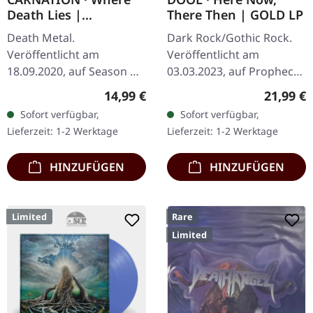
Death Lies |
There Then | GOLD LP
RED/WHITE/BLACK LP
Death Metal.
Dark Rock/Gothic Rock.
Veröffentlicht am
Veröffentlicht am
18.09.2020, auf Season Of
03.03.2023, auf Prophecy
Mist. Rot/weiß/schwarz
Productions. Gold Vinyl LP
Regulärer Preis:
Reguläre
14,99 €
21,99 €
marmoriertes Vinyl,
mit Lyrics Sheet und
Sofort verfügbar,
Sofort verfügbar,
limitiert auf 450
Schutzhülle. Das
Lieferzeit: 1-2 Werktage
Lieferzeit: 1-2 Werktage
Exemplare. Die belgische
holländische…
Death…
HINZUFÜGEN
HINZUFÜGEN
Limited
Rare
Limited