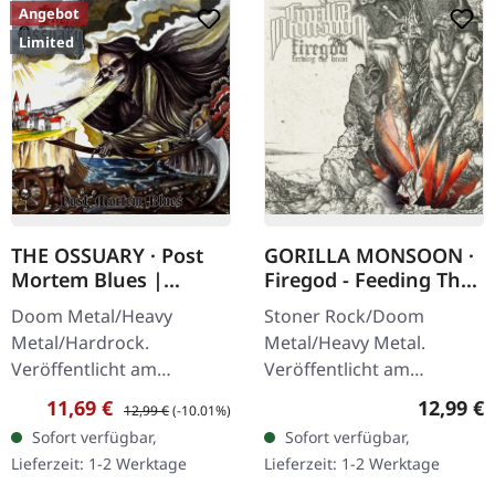
Angebot
Limited
THE OSSUARY · Post
GORILLA MONSOON ·
Mortem Blues |
Firegod - Feeding The
DIGIPAK CD
Beast | CD
Doom Metal/Heavy
Stoner Rock/Doom
Metal/Hardrock.
Metal/Heavy Metal.
Veröffentlicht am
Veröffentlicht am
17.02.2017, auf Supreme
11.05.2018, auf Supreme
Verkaufspreis:
Regulärer Preis:
Reguläre
11,69 €
12,99 €
12,99 €
(-10.01%)
Chaos Records. Limitierte
Chaos Records. CD im
Sofort verfügbar,
Sofort verfügbar,
Erstauflage als Digipak.
Jewelcase mit 8-seitigem
Lieferzeit: 1-2 Werktage
Lieferzeit: 1-2 Werktage
Debüt-Album der…
Booklet. Das dritte