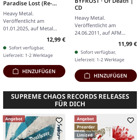
BYFROST · Of Death |
Paradise Lost (Re-
CD
Release) | CD
Heavy Metal.
Heavy Metal.
Veröffentlicht am
Veröffentlicht am
01.01.2025, auf Metal
24.06.2011, auf AFM
Blade Records.
Regulärer Preis:
12,99 €
Records. CD im Jewelcase.
Reguläre
11,99 €
Remastered. CD im
Wenn der norwegische
Sofort verfügbar,
Jewelcase. Diese
Sofort verfügbar,
Winter zubeißt, dann tut
Lieferzeit: 1-2 Werktage
remasterte Ausgabe von
Lieferzeit: 1-2 Werktage
er das mit voller Wucht —
Cirith Ungols…
…
HINZUFÜGEN
HINZUFÜGEN
SUPREME CHAOS RECORDS RELEASES
FÜR DICH
Angebot
Angebot
Preorder
Limited