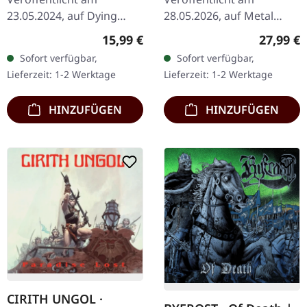
23.05.2024, auf Dying
28.05.2026, auf Metal
Victims Productions. CD
Blade Records. Schwarzes
Regulärer Preis:
Reguläre
15,99 €
27,99 €
im Jewelcase mit
Vinyl im Standard-Cover.
Sofort verfügbar,
Sofort verfügbar,
Aufkleber und Obi-
180g-Vinyl. Was passiert,
Lieferzeit: 1-2 Werktage
Lieferzeit: 1-2 Werktage
Streifen. Hextar
wenn King Diamond…
stürmen…
HINZUFÜGEN
HINZUFÜGEN
CIRITH UNGOL ·