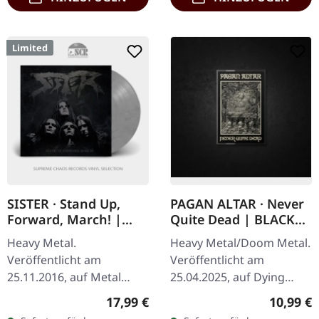
Limited
SISTER · Stand Up,
PAGAN ALTAR · Never
Forward, March! |
Quite Dead | BLACK
GREY MARBLED LP
TAPE
Heavy Metal.
Heavy Metal/Doom Metal.
Veröffentlicht am
Veröffentlicht am
25.11.2016, auf Metal
25.04.2025, auf Dying
Blade Records. Grey
Victims Productions.
Regulärer Preis:
Reguläre
17,99 €
10,99 €
marbled vinyl incl. lyrics
Musik-Kassette mit