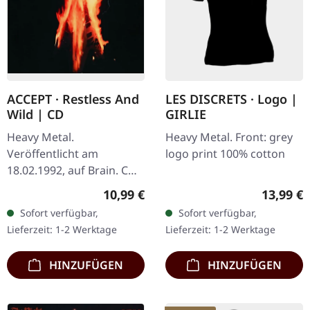
ACCEPT · Restless And
LES DISCRETS · Logo |
Wild | CD
GIRLIE
Heavy Metal.
Heavy Metal. Front: grey
Veröffentlicht am
logo print 100% cotton
18.02.1992, auf Brain. CD
im Jewelcase. Als die
Regulärer Preis:
Reguläre
10,99 €
13,99 €
deutschen Heavy Metal-
Sofort verfügbar,
Sofort verfügbar,
Titanen Accept 1982
Lieferzeit: 1-2 Werktage
Lieferzeit: 1-2 Werktage
"Restless And Wild"…
HINZUFÜGEN
HINZUFÜGEN