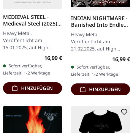
MEDIEVAL STEEL ·
INDIAN NIGHTMARE ·
Medieval Steel (2025) |
Banished Into Endless
BLACK LP
Chaos | CD
Heavy Metal.
Heavy Metal.
Veröffentlicht am
Veröffentlicht am
15.01.2025, auf High
21.02.2025, auf High
Roller Records. 180g
Roller Records. CD im
Regulärer Preis:
16,99 €
Reguläre
16,99 €
schwarzes Vinyl mit 425
Jewelcase. Die in Berlin
Sofort verfügbar,
Sofort verfügbar,
g/m² schwerem
ansässigen Tribal-Metal-
Lieferzeit: 1-2 Werktage
Lieferzeit: 1-2 Werktage
Kartoncover im Slipcase-
Punks von Indian
CD-Format,…
Nightmare…
HINZUFÜGEN
HINZUFÜGEN