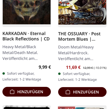
KARKADAN · Eternal
THE OSSUARY · Post
Black Reflections | CD
Mortem Blues |
DIGIPAK CD
Heavy Metal/Black
Doom Metal/Heavy
Metal/Death Metal.
Metal/Hardrock.
Veröffentlicht am
Veröffentlicht am
19.01.2002, auf Supreme
17.02.2017, auf Supreme
Regulärer Preis:
9,99 €
Verkaufspreis:
Regulärer Preis:
11,69 €
12,99 €
(-10.01%)
Chaos Records. CD im
Chaos Records. Limitierte
Sofort verfügbar,
Sofort verfügbar,
Jewelcase. Neuauflage mit
Erstauflage als Digipak.
Lieferzeit: 1-2 Werktage
Lieferzeit: 1-2 Werktage
neuem Artwork,…
Debüt-Album der…
HINZUFÜGEN
HINZUFÜGEN