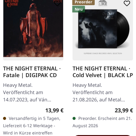
Preorder
Neu
THE NIGHT ETERNAL ·
THE NIGHT ETERNAL ·
Fatale | DIGIPAK CD
Cold Velvet | BLACK LP
Heavy Metal.
Heavy Metal.
Veröffentlicht am
Veröffentlicht am
14.07.2023, auf Ván
21.08.2026, auf Metal
Records. Digipak im
Blade Records. Schwarzes
Regulärer Preis:
Reguläre
13,99 €
23,99 €
Slipcase. "Fatale" von The
Vinyl im Gatefold-Cover
Versandfertig in 5 Tagen,
Preorder. Erscheint am 21.
Night Eternal ist eine
inklusive 4-seitigem LP-
Lieferzeit 6-12 Werktage -
August 2026
intensive Reise in die
Booklet, Poster und…
Wird in Kürze eintreffen