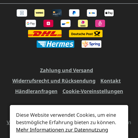
Zahlung und Versand
Widerrufsrecht und Rücksendung
Kontakt
Händleranfragen
Cookie-Voreinstellungen
Diese Website verwendet Cookies, um eine
Alle Preise inkl. gesetzl. Mehrwertsteuer zzgl.
bestmögliche Erfahrung bieten zu können.
Versandkosten
und ggf. Nachnahmegebühren, wenn
Mehr Informationen zur Datennutzung
nicht anders angegeben.