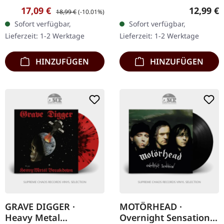
Baumwolle Es ist nur
Blade Records. CD im
Verkaufspreis:
Regulärer Preis:
Reguläre
17,09 €
12,99 €
18,99 €
(-10.01%)
Vorderseite bedruckt
Jewelcase. Fates Warnings
Sofort verfügbar,
Sofort verfügbar,
"Awaken the Guardian" ist
Lieferzeit: 1-2 Werktage
Lieferzeit: 1-2 Werktage
ein monumentales Werk…
HINZUFÜGEN
HINZUFÜGEN
GRAVE DIGGER ·
MOTÖRHEAD ·
Heavy Metal
Overnight Sensation |