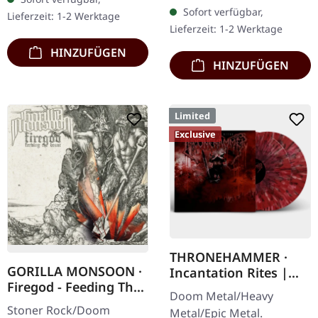
Chaos Records. CD im
DigiPak mit 12-seitigem
Sofort verfügbar,
Lieferzeit: 1-2 Werktage
Jewelcase mit 16-seitigem
Booklet. Geht es dir…
Lieferzeit: 1-2 Werktage
Booklet.…
HINZUFÜGEN
HINZUFÜGEN
Limited
Exclusive
THRONEHAMMER ·
GORILLA MONSOON ·
Incantation Rites |
Firegod - Feeding The
SPLATTER 2LP
Doom Metal/Heavy
Beast | CD
Stoner Rock/Doom
Metal/Epic Metal.