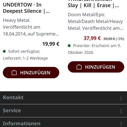
UNDERTOW · In
Slay | Kill | Erase |
Deepest Silence |
BLOOD SPLATTER 2LP
Doom Metal/Epic
BLACK LP
Heavy Metal.
Metal/Death Metal/Heavy
Veröffentlicht am
Metal. Veröffentlicht am
18.04.2014, auf Supreme
09.10.2026, auf Supreme
Verkaufspreis:
Regulärer Preis
37,99 €
39,99 €
(-5%)
Chaos Records.
Chaos Records. Crystal
Regulärer Preis:
19,99 €
Preorder. Erscheint am 9.
Schwarzes Vinyl im
Clear/Blood Splatter
Sofort verfügbar,
Oktober 2026
Gatefold-Cover. Limitiert
Doppel-Vinyl im…
Lieferzeit: 1-2 Werktage
auf 200 Exemplare. · 180g
HINZUFÜGEN
Vinyl…
HINZUFÜGEN
Kontakt
Service
Informationen