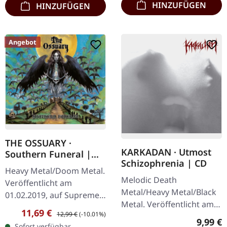
HINZUFÜGEN
HINZUFÜGEN
Angebot
THE OSSUARY ·
KARKADAN · Utmost
Southern Funeral |
Schizophrenia | CD
DIGIPAK CD
Heavy Metal/Doom Metal.
Melodic Death
Veröffentlicht am
Metal/Heavy Metal/Black
01.02.2019, auf Supreme
Metal. Veröffentlicht am
Chaos Records.
Verkaufspreis:
Regulärer Preis:
11,69 €
12,99 €
(-10.01%)
08.03.2004, auf Supreme
Erstauflage als CD im
Regulär
9,99 €
Sofort verfügbar,