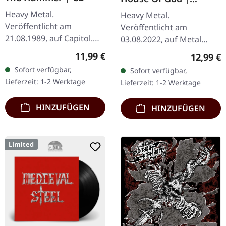
DIGIPAK CD
Heavy Metal.
Heavy Metal.
Veröffentlicht am
Veröffentlicht am
21.08.1989, auf Capitol.
03.08.2022, auf Metal
CD im Jewelcase. Das Jahr
Blade Records. CD im
Regulärer Preis:
11,99 €
Reguläre
12,99 €
1984 bescherte uns eines
DigiPak. "House of God"
Sofort verfügbar,
Sofort verfügbar,
der donnernsten
ist ein Zeugnis von King
Lieferzeit: 1-2 Werktage
Lieferzeit: 1-2 Werktage
Statements des Heavy
Diamonds…
Metal…
HINZUFÜGEN
HINZUFÜGEN
Limited