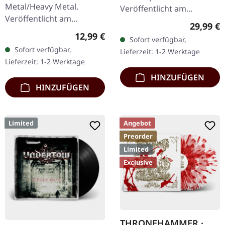
Metal/Heavy Metal.
Veröffentlicht am
Veröffentlicht am
21.10.2022, auf Supreme
Reguläre
29,99 €
11.05.2018, auf Supreme
Chaos Records. SCR-
Regulärer Preis:
12,99 €
Sofort verfügbar,
Chaos Records. CD im
exklusives Transparent
Sofort verfügbar,
Lieferzeit: 1-2 Werktage
Jewelcase mit 8-seitigem
Rot/Schwarz/Weiß…
Lieferzeit: 1-2 Werktage
Booklet. Das dritte
HINZUFÜGEN
Album…
HINZUFÜGEN
Limited
Angebot
Preorder
Limited
Exclusive
THRONEHAMMER ·