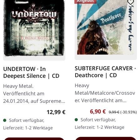
Angebot
SUBTERFUGE CARVER ·
UNDERTOW · In
Deathcore | CD
Deepest Silence | CD
Heavy
Heavy Metal.
Metal/Metalcore/Crossov
Veröffentlicht am
er. Veröffentlicht am
24.01.2014, auf Supreme
08.02.2008, auf Supreme
Chaos Records. CD im
Verkaufspreis:
Regulärer Preis:
6,90 €
Regulärer Preis:
12,99 €
9,99 €
(-30.93%)
Chaos Records. CD im
Jewelcase. Heavy wie
Sofort verfügbar,
Sofort verfügbar,
Jewelcase mit 12-seitigem
Hölle und dennoch
Lieferzeit: 1-2 Werktage
Lieferzeit: 1-2 Werktage
Booklet. Subterfuge
abwechslungsreich. Das
Carver…
neue Album…