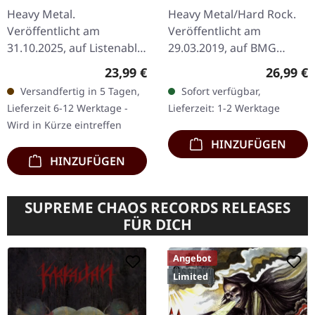
Breakdown |
BLACK LP
Heavy Metal.
Heavy Metal/Hard Rock.
RED/BLACK SPLATTER
Veröffentlicht am
Veröffentlicht am
LP
31.10.2025, auf Listenable
29.03.2019, auf BMG
Records. Rot/Schwarz
Rights Management.
Regulärer Preis:
Reguläre
23,99 €
26,99 €
Splatter-Vinyl im
Schwarzes Vinyl LP mit
Versandfertig in 5 Tagen,
Sofort verfügbar,
Standard-Cover. Grave
bedruckter Innenhülle.
Lieferzeit 6-12 Werktage -
Lieferzeit: 1-2 Werktage
Diggers Debuetalbum
Diese Veröffentlichung…
Wird in Kürze eintreffen
"Heavy…
HINZUFÜGEN
HINZUFÜGEN
SUPREME CHAOS RECORDS RELEASES
FÜR DICH
Angebot
Limited