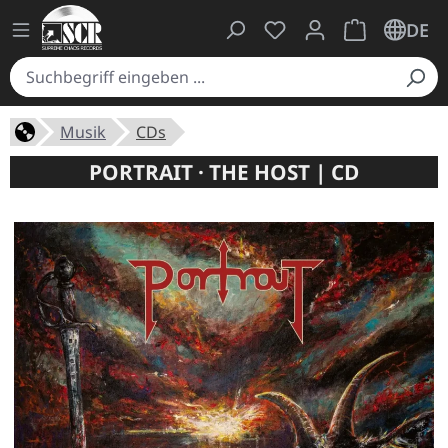
Du hast 0 Produkte auf
Warenkorb ent
DE
Musik
CDs
PORTRAIT · THE HOST | CD