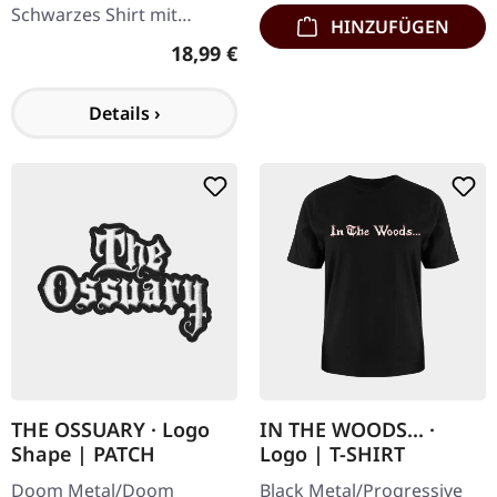
Schwarzes Shirt mit
HINZUFÜGEN
Blizzard Of Ozz Artwork
Regulärer Preis:
18,99 €
als Druck auf Vorderseite.
100% Baumwolle. Als Ozzy
Details ›
Osbourne 1980…
THE OSSUARY · Logo
IN THE WOODS... ·
Shape | PATCH
Logo | T-SHIRT
Doom Metal/Doom
Black Metal/Progressive