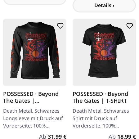
Details ›
POSSESSED · Beyond
POSSESSED · Beyond
The Gates |
The Gates | T-SHIRT
LONGSLEEVE
Death Metal. Schwarzes
Death Metal. Schwarzes
Longsleeve mit Druck auf
Shirt mit Druck auf
Vorderseite. 100%
Vorderseite. 100%
Baumwolle. Possessed ist
Baumwolle. Possessed ist
Regulärer Preis:
Regulärer P
Ab
31,99 €
Ab
18,99 €