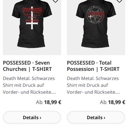
POSSESSED · Seven
POSSESSED · Total
Churches | T-SHIRT
Possession | T-SHIRT
Death Metal. Schwarzes
Death Metal. Schwarzes
Shirt mit Druck auf
Shirt mit Druck auf
Vorder- und Rückseite.
Vorder- und Rückseite.
100% Baumwolle. Das
100% Baumwolle.
Regulärer Preis:
Regulärer P
Ab
18,99 €
Ab
18,99 €
Debütalbum von
Possessed, "Seven
Details ›
Details ›
Churches", ist ein…