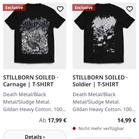
Exclusive
Exclusive
STILLBORN SOILED ·
STILLBORN SOILED ·
Carnage | T-SHIRT
Soldier | T-SHIRT
Death Metal/Black
Death Metal/Black
Metal/Sludge Metal.
Metal/Sludge Metal.
Gildan Heavy Cotton. 100%
Gildan Heavy Cotton. 100%
Baumwolle.
Baumwolle.
Regulärer Preis:
Reguläre
Ab
17,99 €
14,99 €
Nicht mehr verfügbar
Details ›