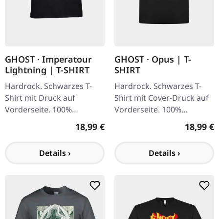
GHOST · Imperatour
GHOST · Opus | T-
Lightning | T-SHIRT
SHIRT
Hardrock. Schwarzes T-
Hardrock. Schwarzes T-
Shirt mit Druck auf
Shirt mit Cover-Druck auf
Vorderseite. 100%
Vorderseite. 100%
Baumwolle. Das
Baumwolle.
Regulärer Preis:
Reguläre
18,99 €
18,99 €
Imperatour Lightning T-
Shirt ist ein offizielles
Details ›
Details ›
Merchandise-Artikel von…