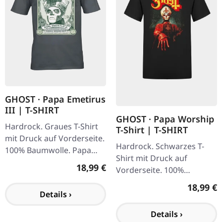
GHOST · Papa Emetirus
III | T-SHIRT
GHOST · Papa Worship
Hardrock. Graues T-Shirt
T-Shirt | T-SHIRT
mit Druck auf Vorderseite.
Hardrock. Schwarzes T-
100% Baumwolle. Papa
Shirt mit Druck auf
Emetirus III T-Shirt von
Regulärer Preis:
18,99 €
Vorderseite. 100%
Ghost ist ein einzigartiges
Baumwolle.
Merchandise-Stück, das…
Reguläre
18,99 €
Details ›
Details ›