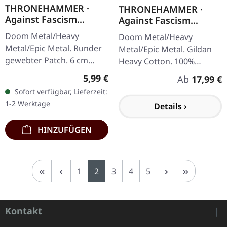
THRONEHAMMER ·
THRONEHAMMER ·
Against Fascism
Against Fascism
(Reissued) | PATCH
(Reissued) | T-SHIRT
Doom Metal/Heavy
Doom Metal/Heavy
Metal/Epic Metal. Runder
Metal/Epic Metal. Gildan
gewebter Patch. 6 cm
Heavy Cotton. 100%
Durchmesser.
Baumwolle. Vorder- und
Regulärer Preis:
5,99 €
Regulärer P
Ab
17,99 €
Rückseite bedruckt.
Sofort verfügbar, Lieferzeit:
1-2 Werktage
Details ›
HINZUFÜGEN
Seite
Seite
Seite
Seite
Seite
1
2
3
4
5
Kontakt