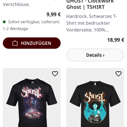
GHOST · Clockwork
Verschlüsse.
Ghost | TSHIRT
Regulärer Preis:
9,99 €
Hardrock. Schwarzes T-
Sofort verfügbar, Lieferzeit:
Shirt mit bedruckter
1-2 Werktage
Vorderseite. 100%
Baumwolle. Clockwork
Reguläre
18,99 €
HINZUFÜGEN
Ghost ist ein stylisches
Merchandise-Produkt der
Details ›
Band Ghost. Dieses…