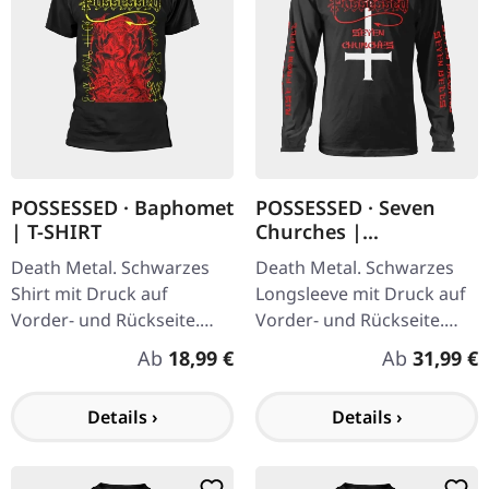
POSSESSED · Baphomet
POSSESSED · Seven
| T-SHIRT
Churches |
LONGSLEEVE
Death Metal. Schwarzes
Death Metal. Schwarzes
Shirt mit Druck auf
Longsleeve mit Druck auf
Vorder- und Rückseite.
Vorder- und Rückseite.
100% Baumwolle.
100% Baumwolle. Das
Regulärer Preis:
Regulärer P
Ab
18,99 €
Ab
31,99 €
Debütalbum von
Possessed, "Seven
Details ›
Details ›
Churches", ist ein…