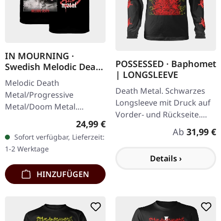
IN MOURNING ·
POSSESSED · Baphomet
Swedish Melodic Death
| LONGSLEEVE
Metal | T-SHIRT
Melodic Death
Death Metal. Schwarzes
Metal/Progressive
Longsleeve mit Druck auf
Metal/Doom Metal.
Vorder- und Rückseite.
Schwarzes Shirt mit Druck
Regulärer Preis:
24,99 €
100% Baumwolle.
auf Vorderseite und
Regulärer P
Ab
31,99 €
Sofort verfügbar, Lieferzeit:
Rückseite. 100%
1-2 Werktage
Baumwolle. Stanley/Stella
Details ›
Rocker…
HINZUFÜGEN