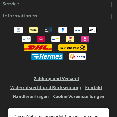
Service
Informationen
Zahlung und Versand
Widerrufsrecht und Rücksendung
Kontakt
Händleranfragen
Cookie-Voreinstellungen
Diese Website verwendet Cookies, um eine
Alle Preise inkl. gesetzl. Mehrwertsteuer zzgl.