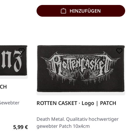
HINZUFÜGEN
TCH
Gewebter
ROTTEN CASKET · Logo | PATCH
Death Metal. Qualitativ hochwertiger
gewebter Patch 10x4cm
Regulärer Preis:
5,99 €