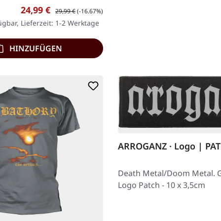
tiger 3D-Stick. Vorn: Sigil…
Verkaufspreis:
Regulärer Preis:
24,99 €
29,99 €
(-16.67%)
ügbar, Lieferzeit: 1-2 Werktage
HINZUFÜGEN
ARROGANZ · Logo | PA
Death Metal/Doom Metal. 
Logo Patch - 10 x 3,5cm