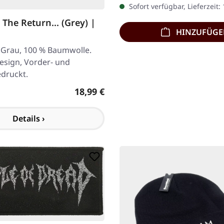
Sofort verfügbar, Lieferzeit:
The Return... (Grey) |
HINZUFÜG
. Grau, 100 % Baumwolle.
esign, Vorder- und
edruckt.
Regulärer Preis:
18,99 €
Details ›