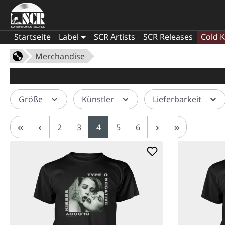
Startseite
Label
SCR Artists
SCR Releases
Cold K
Merchandise
Größe
Künstler
Lieferbarkeit
Seite
Seite
Seite
Seite
Seite
2
3
4
5
6