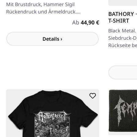
Mit Brustdruck, Hammer Sigil
Rückendruck und Ärmeldruck.
BATHORY · 
Qualitativ hochwertiger B&C King
T-SHIRT
Regulärer Preis:
Ab
44,90 €
Zipped Hood mit…
Black Metal
Siebdruck-D
Details ›
Rückseite b