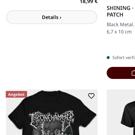
Regulärer Preis:
18,99 €
SHINING · 
PATCH
Details ›
Black Metal
6,7 x 10 cm
Sofort verf
Angebot