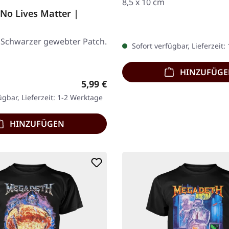
8,5 x 10 cm
No Lives Matter |
. Schwarzer gewebter Patch.
Sofort verfügbar, Lieferzeit:
HINZUFÜG
Regulärer Preis:
5,99 €
ügbar, Lieferzeit: 1-2 Werktage
HINZUFÜGEN