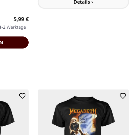
Details ›
Regulärer Preis:
5,99 €
 1-2 Werktage
EN