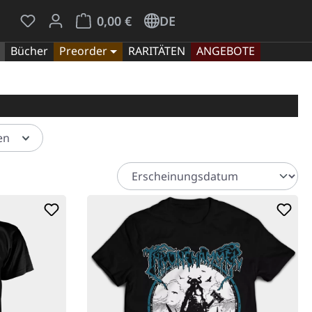
Du hast 0 Produkte auf dem Merkzettel
Warenkorb enthält 0 Positionen. Der Gesamt
0,00 €
DE
Bücher
Preorder
RARITÄTEN
ANGEBOTE
ten