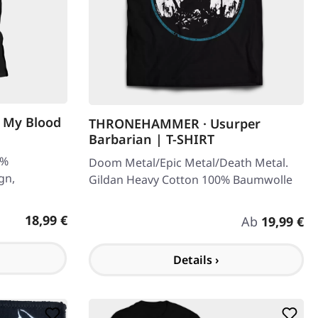
h My Blood
THRONEHAMMER · Usurper
Barbarian | T-SHIRT
 %
Doom Metal/Epic Metal/Death Metal.
gn,
Gildan Heavy Cotton 100% Baumwolle
Regulärer Preis:
18,99 €
Regulärer Pre
Ab
19,99 €
Details ›