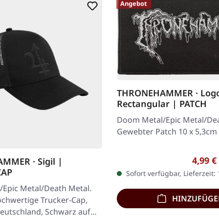
Angebot
THRONEHAMMER · Log
Rectangular | PATCH
Doom Metal/Epic Metal/Dea
Gewebter Patch 10 x 5,3cm
Verkau
4,99 €
MER · Sigil |
CAP
Sofort verfügbar, Lieferzeit:
Epic Metal/Death Metal.
HINZUFÜG
ochwertige Trucker-Cap,
Deutschland, Schwarz auf