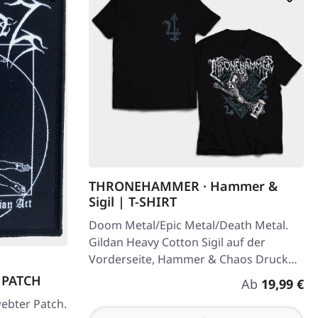
THRONEHAMMER · Hammer &
Sigil | T-SHIRT
Doom Metal/Epic Metal/Death Metal.
Gildan Heavy Cotton Sigil auf der
Vorderseite, Hammer & Chaos Druck
auf der Rückseite. 100% Baumwolle
| PATCH
Regulärer Pre
Ab
19,99 €
ebter Patch.