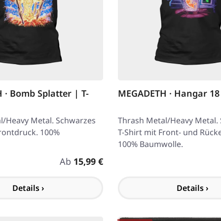
 Bomb Splatter | T-
MEGADETH · Hangar 18 
l/Heavy Metal. Schwarzes
Thrash Metal/Heavy Metal.
Frontdruck. 100%
T-Shirt mit Front- und Rück
100% Baumwolle.
Regulärer Preis:
Ab
15,99 €
Details ›
Details ›