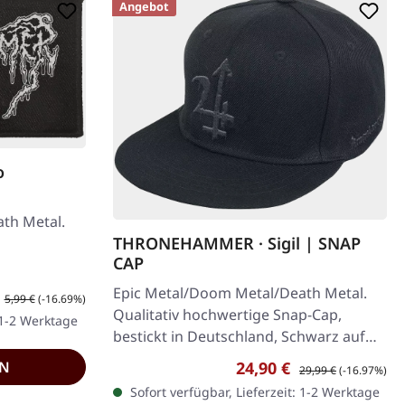
Angebot
o
th Metal.
THRONEHAMMER · Sigil | SNAP
CAP
Epic Metal/Doom Metal/Death Metal.
fspreis:
Regulärer Preis:
5,99 €
(-16.69%)
Qualitativ hochwertige Snap-Cap,
 1-2 Werktage
bestickt in Deutschland, Schwarz auf
Schwarz. Vorn: Sigil Seite: Kingslayer
Verkaufspreis:
Regulärer Preis:
EN
24,90 €
29,99 €
(-16.97%)
Sofort verfügbar, Lieferzeit: 1-2 Werktage