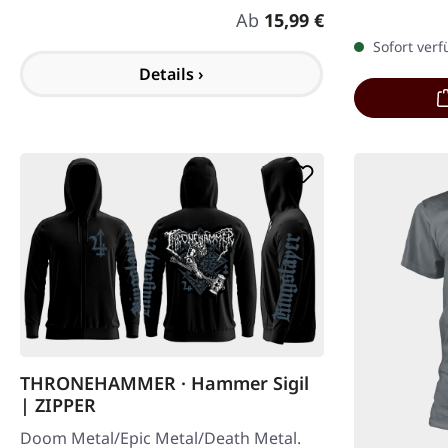
Schwarz, wer
Regulärer Preis:
Ab
15,99 €
Sofort verf
Details ›
THRONEHAMMER · Hammer Sigil
| ZIPPER
Doom Metal/Epic Metal/Death Metal.