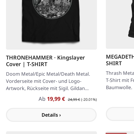
MEGADETH ·
THRONEHAMMER · Kingslayer
SHIRT
Cover | T-SHIRT
Thrash Meta
Doom Metal/Epic Metal/Death Metal.
T-Shirt mit 
Vorderseite mit Cover- und Logo-
Baumwolle.
Artwork, Rückseite mit Sigil. Gildan
Heavy Cotton 100% Baumwolle
Verkaufspreis:
Regulärer Preis:
Ab
19,99 €
24,99 €
(-20.01%)
Details ›