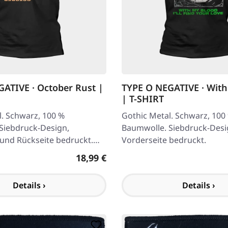
ATIVE · October Rust |
TYPE O NEGATIVE · Wit
| T-SHIRT
l. Schwarz, 100 %
Gothic Metal. Schwarz, 100
Siebdruck-Design,
Baumwolle. Siebdruck-Desi
 und Rückseite bedruckt.
Vorderseite bedruckt.
n den Größen M bis 2XL.
Regulärer Preis:
18,99 €
Details ›
Details ›