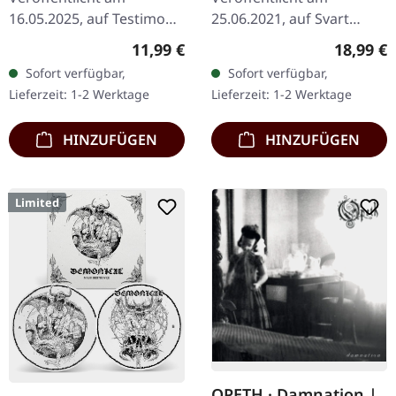
16.05.2025, auf Testimony
25.06.2021, auf Svart
Records. Digipak-CD mit
Records. Schwarzes
Regulärer Preis:
Reguläre
11,99 €
18,99 €
16-seitigem Booklet.
Doppel-Vinyl im Gatefold-
Sofort verfügbar,
Sofort verfügbar,
Limitiert auf 500
Cover mit Insert und
Lieferzeit: 1-2 Werktage
Lieferzeit: 1-2 Werktage
Exemplare.
Etching auf der D-Seite.
AntropomorphiA…
Was…
HINZUFÜGEN
HINZUFÜGEN
Limited
OPETH · Damnation |