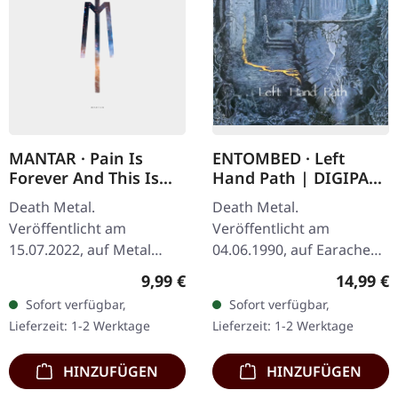
MANTAR · Pain Is
ENTOMBED · Left
Forever And This Is
Hand Path | DIGIPAK
The End | DIGIPAK CD
CD
Death Metal.
Death Metal.
Veröffentlicht am
Veröffentlicht am
15.07.2022, auf Metal
04.06.1990, auf Earache
Blade Records. CD im
Records. CD im Digipak,
Regulärer Preis:
Reguläre
9,99 €
14,99 €
DigiPak. Das neueste
Full Dynamic Range
Sofort verfügbar,
Sofort verfügbar,
Album von Mantar, "Pain
remastert. Als Entombed
Lieferzeit: 1-2 Werktage
Lieferzeit: 1-2 Werktage
Is Forever And This Is
1990 "Left Hand Path"
The…
auf…
HINZUFÜGEN
HINZUFÜGEN