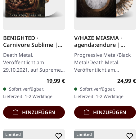
BENIGHTED ·
V/HAZE MIASMA ·
Carnivore Sublime |
agenda:endure |
WHITE LP
SPLATTER LP
Death Metal.
Progressive Metal/Black
Veröffentlicht am
Metal/Death Metal.
29.10.2021, auf Supreme
Veröffentlicht am
Chaos Records. Weißes
08.12.2023, auf Supreme
Regulärer Preis:
Reguläre
19,99 €
24,99 €
Vinyl. Neuauflage als
Chaos Records. SCR
Sofort verfügbar,
Sofort verfügbar,
hochwertiges Vinyl mit
Exklusives Ultra
Lieferzeit: 1-2 Werktage
Lieferzeit: 1-2 Werktage
Original Splatter…
Clear/Silber/Gold/Schwar
z…
HINZUFÜGEN
HINZUFÜGEN
Limited
Limited