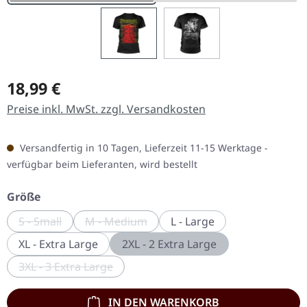
Regulärer Preis:
18,99 €
Preise inkl. MwSt. zzgl. Versandkosten
Versandfertig in 10 Tagen, Lieferzeit 11-15 Werktage -
verfügbar beim Lieferanten, wird bestellt
auswählen
Größe
S - Small
M - Medium
L - Large
(Diese Option ist zurzeit nicht verfügbar.)
(Diese Option ist zurzeit nicht verfügbar.)
XL - Extra Large
2XL - 2 Extra Large
3XL - 3 Extra Large
(Diese Option ist zurzeit nicht verfügbar.)
IN DEN WARENKORB