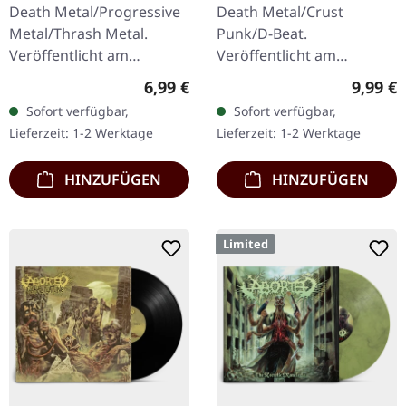
Death | CD
SPLATTER 7" EP
Death Metal/Progressive
Death Metal/Crust
Metal/Thrash Metal.
Punk/D-Beat.
Veröffentlicht am
Veröffentlicht am
08.08.2008, auf Supreme
27.06.2014, auf Supreme
Regulärer Preis:
Regulär
6,99 €
9,99 €
Chaos Records. CD im
Chaos Records. Weiße,
Sofort verfügbar,
Sofort verfügbar,
Jewelcase mit 8-seitigem
schwere 7" Vinyl-EP mit
Lieferzeit: 1-2 Werktage
Lieferzeit: 1-2 Werktage
Booklet.…
roten Splattern im
dicken…
HINZUFÜGEN
HINZUFÜGEN
Limited