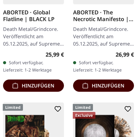
ABORTED · Global
ABORTED · The
Flatline | BLACK LP
Necrotic Manifesto |
TRANSPARENT
Death Metal/Grindcore.
Death Metal/Grindcore.
LIME/BLACK MARBLED
Veröffentlicht am
Veröffentlicht am
LP
05.12.2025, auf Supreme
05.12.2025, auf Supreme
Chaos Records.
Chaos Records.
Regulärer Preis:
Reguläre
25,99 €
26,99 €
Schwarzes Vinyl im
Transparent
Sofort verfügbar,
Sofort verfügbar,
Gatefold-Cover. Vinyl-
Grüngelb/Schwarz "Evil
Lieferzeit: 1-2 Werktage
Lieferzeit: 1-2 Werktage
Spezifikationen: ·
Slime" marmoriertes
Schweres,…
Vinyl.…
HINZUFÜGEN
HINZUFÜGEN
Limited
Limited
Exclusive