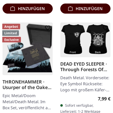
HINZUFÜGEN
HINZUFÜGEN
Angebot
Limited
Exclusive
DEAD EYED SLEEPER ·
Through Forests Of
Nonentities Bug |
Death Metal. Vorderseite:
GIRLIE L
THRONEHAMMER ·
Eye Symbol Rückseite:
Usurper of the Oaken
Logo mit großem Käfer-
Throne | WOODEN LP
Epic Metal/Doom
Artwork 100% Baumwolle
Regulär
BOX SET
7,99 €
Metal/Death Metal. Im
Sofort verfügbar,
Box Set, veröffentlicht am
Lieferzeit: 1-2 Werktage