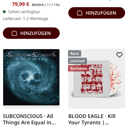
08.03.2024, auf Supreme
Verkaufspreis:
Regulärer Preis:
79,99 €
89,99 €
(-11.11%)
Chaos Records. Ultra
Sofort verfügbar,
HINZUFÜGEN
schwere, handgearbeitete
Lieferzeit: 1-2 Werktage
Holzbox mit…
HINZUFÜGEN
Rare
Limited
Exclusive
SUBCONSCIOUS · All
BLOOD EAGLE · Kill
Things Are Equal in
Your Tyrants |