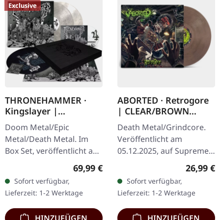
Exclusive
THRONEHAMMER ·
ABORTED · Retrogore
Kingslayer |
| CLEAR/BROWN
EXCLUSIVE BOX SET
MARBLED LP
Doom Metal/Epic
Death Metal/Grindcore.
Metal/Death Metal. Im
Veröffentlicht am
Box Set, veröffentlicht am
05.12.2025, auf Supreme
24.11.2023, auf Supreme
Chaos Records.
Regulärer Preis:
Reguläre
69,99 €
26,99 €
Chaos Records. Schwere
Clear/Braun "Zombified
Sofort verfügbar,
Sofort verfügbar,
Holzbox mit speziellem
Cream" marmoriertes
Lieferzeit: 1-2 Werktage
Lieferzeit: 1-2 Werktage
Schwarz in…
Vinyl. Limitiert auf 200…
HINZUFÜGEN
HINZUFÜGEN