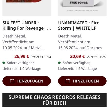
SIX FEET UNDER ·
UNANIMATED · Fire
Killing For Revenge |
Storm | WHITE LP
CRUSTED BLOOD LP
Death Metal.
Death Metal.
Veröffentlicht am
Veröffentlicht am
10.05.2024, auf Metal
15.08.2024, auf Darkness
Blade Records. "Crusted
Shall Rise Productions.
Verkaufspreis:
Regulärer Preis:
Verkaufspreis:
Regulärer Preis:
26,99 €
20,69 €
29,99 €
(-10%)
22,99 €
(-10%)
Blood" Vinyl. Six Feet
Weißes Vinyl im Standard-
Sofort verfügbar,
Sofort verfügbar,
Under kehren mit ihrem
Cover mit Insert und A2-
Lieferzeit: 1-2 Werktage
Lieferzeit: 1-2 Werktage
bisher brutalsten Werk…
Poster. Limitiert…
HINZUFÜGEN
HINZUFÜGEN
SUPREME CHAOS RECORDS RELEASES
FÜR DICH