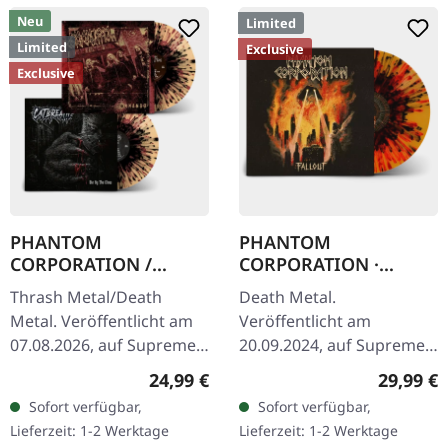
Neu
Limited
Limited
Exclusive
Exclusive
PHANTOM
PHANTOM
CORPORATION /
CORPORATION ·
CATBREATH ·
Fallout | FIRE
Thrash Metal/Death
Death Metal.
Commando / Die By
SPLATTER LP
Metal. Veröffentlicht am
Veröffentlicht am
The Claw |
07.08.2026, auf Supreme
20.09.2024, auf Supreme
ORANGE/BLACK/RED
Chaos Records. Oranges
Chaos Records. SCR-
SPLATTER LP
Regulärer Preis:
Reguläre
24,99 €
29,99 €
Vinyl mit schwarzen und
exklusives 'Fire Splatter'
Sofort verfügbar,
Sofort verfügbar,
roten Splattern im
Vinyl mit Insert, limitiert
Lieferzeit: 1-2 Werktage
Lieferzeit: 1-2 Werktage
schweren…
auf 150…