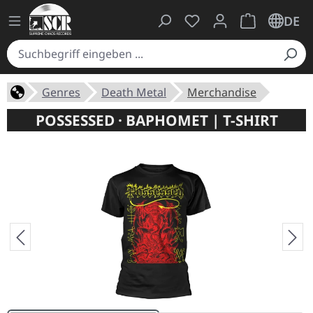
Du hast 0 Produkte auf
Warenkorb ent
DE
Genres
Death Metal
Merchandise
POSSESSED · BAPHOMET | T-SHIRT