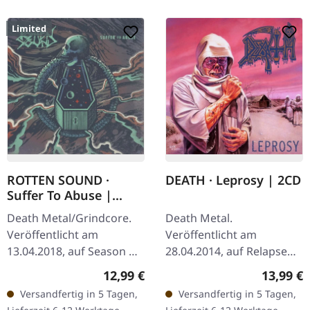
Limited
ROTTEN SOUND ·
DEATH · Leprosy | 2CD
Suffer To Abuse |
DIGIPAK CD
Death Metal/Grindcore.
Death Metal.
Veröffentlicht am
Veröffentlicht am
13.04.2018, auf Season Of
28.04.2014, auf Relapse
Mist. Limitierte
Records. Deluxe Re-
Regulärer Preis:
Reguläre
12,99 €
13,99 €
Erstauflage als DigiPak.
Release as double CD incl.
Versandfertig in 5 Tagen,
Versandfertig in 5 Tagen,
Rotten Sound liefern mit
50 min of previously