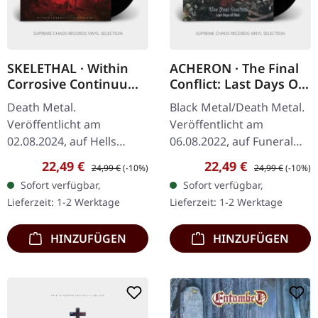
SKELETHAL · Within
ACHERON · The Final
Corrosive Continuums
Conflict: Last Days Of
| BLACK LP
God | BLACK LP
Death Metal.
Black Metal/Death Metal.
Veröffentlicht am
Veröffentlicht am
02.08.2024, auf Hells
06.08.2022, auf Funeral
Headbangers. Schwarzes
Industries. Kann leicht
Verkaufspreis:
Regulärer Preis:
Verkaufspreis:
Regulärer Preis:
22,49 €
22,49 €
24,99 €
(-10%)
24,99 €
(-10%)
Vinyl. Skelethal kehren
angeschlagene Ecke
Sofort verfügbar,
Sofort verfügbar,
mit ihrem bisher
haben. Diese
Lieferzeit: 1-2 Werktage
Lieferzeit: 1-2 Werktage
verheerendsten Opus
vernichtende…
zurück –…
HINZUFÜGEN
HINZUFÜGEN