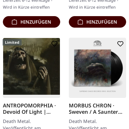
Lieferzeit 6-12 Werktage -
Lieferzeit 6-12 Werktage -
„Suffer To…
unheard and
Wird in Kürze eintreffen
Wird in Kürze eintreffen
unreleased…
HINZUFÜGEN
HINZUFÜGEN
Limited
ANTROPOMORPHIA ·
MORBUS CHRON ·
Devoid Of Light |
Sweven / A Saunter
DIGIPAK CD
Through The Shroud |
Death Metal.
Death Metal.
BLACK 2LP
Veröffentlicht am
Veröffentlicht am