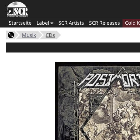
Startseite
Label
SCR Artists
SCR Releases
Cold K
Musik
CDs