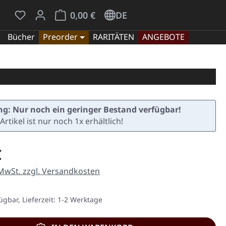
Du hast 0 Produkte auf dem Merkzettel
Warenkorb enthält 0 Positionen. Der Gesamt
0,00 €
DE
Bücher
Preorder
RARITÄTEN
ANGEBOTE
g: Nur noch ein geringer Bestand verfügbar!
Artikel ist nur noch 1x erhältlich!
eis:
€
 MwSt. zzgl. Versandkosten
ügbar, Lieferzeit: 1-2 Werktage