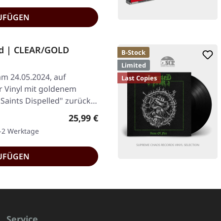
UFÜGEN
ed | CLEAR/GOLD
B-Stock
Limited
am 24.05.2024, auf
Last Copies
 Vinyl mit goldenem
"Saints Dispelled" zurück,
Regulärer Preis:
25,99 €
1-2 Werktage
UFÜGEN
Service