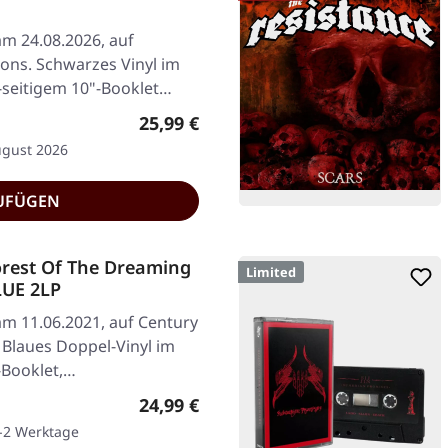
am 24.08.2026, auf
ions. Schwarzes Vinyl im
6-seitigem 10"-Booklet…
Regulärer Preis:
25,99 €
ugust 2026
UFÜGEN
rest Of The Dreaming
Limited
UE 2LP
am 11.06.2021, auf Century
Blaues Doppel-Vinyl im
-Booklet,…
Regulärer Preis:
24,99 €
1-2 Werktage