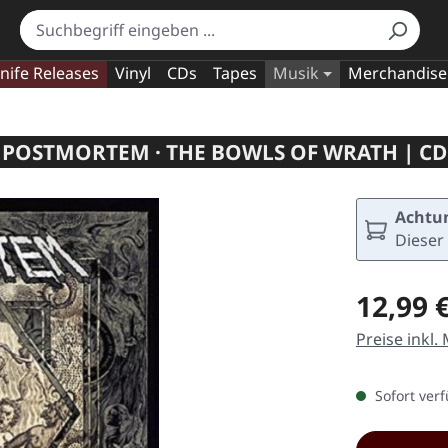
nife Releases
Vinyl
CDs
Tapes
Musik
Merchandise
POSTMORTEM · THE BOWLS OF WRATH | CD
Achtun
Dieser 
Regulärer Pr
12,99 
Preise inkl.
Sofort verf