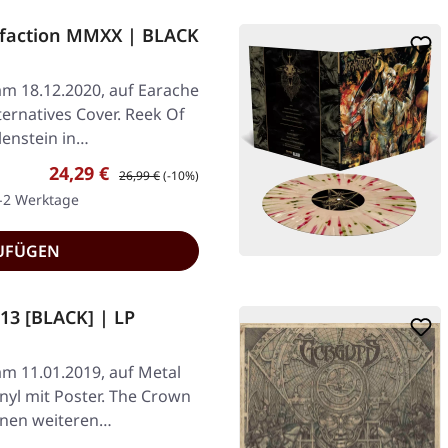
efaction MMXX | BLACK
am 18.12.2020, auf Earache
ternatives Cover. Reek Of
lenstein in…
Verkaufspreis:
Regulärer Preis:
24,29 €
26,99 €
(-10%)
1-2 Werktage
UFÜGEN
13 [BLACK] | LP
am 11.01.2019, auf Metal
nyl mit Poster. The Crown
einen weiteren…