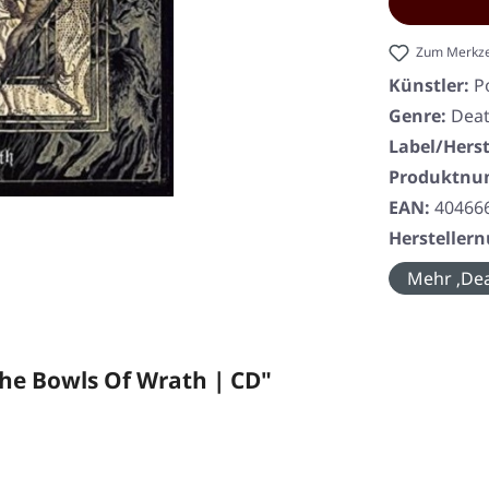
Zum Merkze
Künstler:
P
Genre:
Deat
Label/Herst
Produktn
EAN:
40466
Herstelle
Mehr ‚Dea
e Bowls Of Wrath | CD"