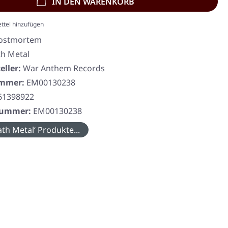
IN DEN WARENKORB
ttel hinzufügen
ostmortem
h Metal
eller:
War Anthem Records
ummer:
EM00130238
61398922
rnummer:
EM00130238
th Metal‘ Produkte...