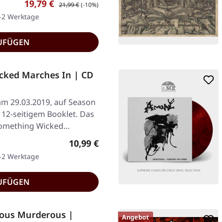
Verkaufspreis:
Regulärer Preis:
19,79 €
21,99 €
(-10%)
1-2 Werktage
UFÜGEN
cked Marches In | CD
 am 29.03.2019, auf Season
 12-seitigem Booklet. Das
Something Wicked…
Regulärer Preis:
10,99 €
1-2 Werktage
UFÜGEN
ous Murderous |
Angebot