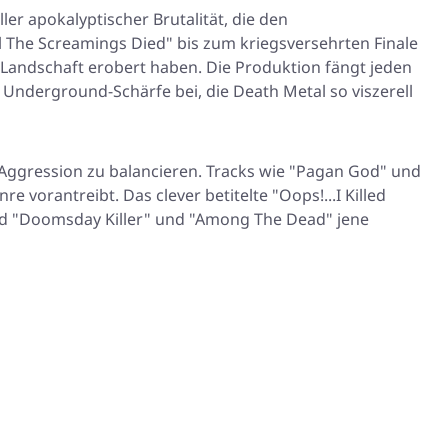
er apokalyptischer Brutalität, die den
l The Screamings Died"
bis zum kriegsversehrten Finale
-Landschaft erobert haben. Die Produktion fängt jeden
 Underground-Schärfe bei, die Death Metal so viszerell
r Aggression zu balancieren. Tracks wie
"Pagan God"
und
re vorantreibt. Das clever betitelte
"Oops!...I Killed
nd
"Doomsday Killer"
und
"Among The Dead"
jene