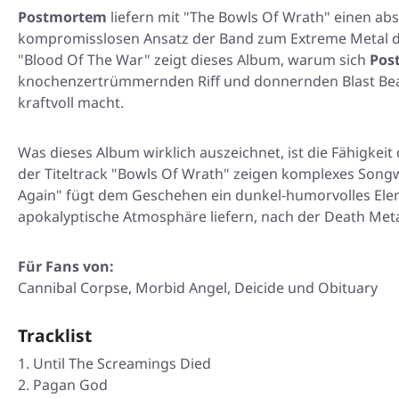
Postmortem
liefern mit
"The Bowls Of Wrath"
einen abso
kompromisslosen Ansatz der Band zum Extreme Metal 
"Blood Of The War"
zeigt dieses Album, warum sich
Pos
knochenzertrümmernden Riff und donnernden Blast Beat mi
kraftvoll macht.
Was dieses Album wirklich auszeichnet, ist die Fähigkeit
der Titeltrack
"Bowls Of Wrath"
zeigen komplexes Songwri
Again"
fügt dem Geschehen ein dunkel-humorvolles Elem
apokalyptische Atmosphäre liefern, nach der Death Meta
Für Fans von:
Cannibal Corpse, Morbid Angel, Deicide und Obituary
Tracklist
Until The Screamings Died
Pagan God