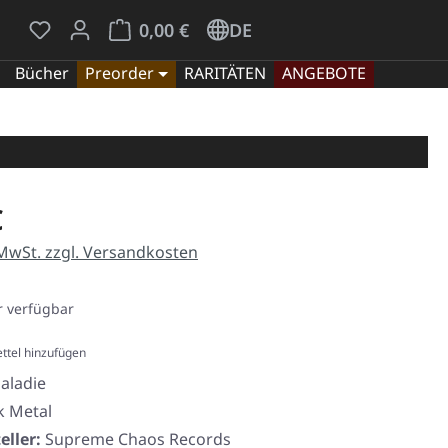
Du hast 0 Produkte auf dem Merkzettel
Warenkorb enthält 0 Positionen. Der Gesamt
0,00 €
DE
Bücher
Preorder
RARITÄTEN
ANGEBOTE
eis:
€
 MwSt. zzgl. Versandkosten
 verfügbar
ttel hinzufügen
aladie
k Metal
eller:
Supreme Chaos Records