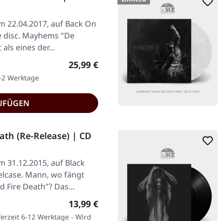
am 22.04.2017, auf Back On
re disc. Mayhems "De
 als eines der…
Regulärer Preis:
25,99 €
1-2 Werktage
UFÜGEN
ath (Re-Release) | CD
am 31.12.2015, auf Black
elcase. Mann, wo fängt
d Fire Death"? Das…
Regulärer Preis:
13,99 €
ferzeit 6-12 Werktage - Wird