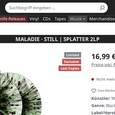
nife Releases
Vinyl
CDs
Tapes
Musik
Merchandise
MALADIE · STILL | SPLATTER 2LP
Regulärer Pr
16,99 
Limited
Exclusive
Preise inkl.
Last Copies
Nicht mehr
Zum Merkze
Künstler:
M
Genre:
Blac
Label/Herst