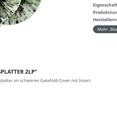
Eigenschaf
Produktn
Herstelle
Mehr ‚Bla
 SPLATTER 2LP"
latter im schweren Gatefold-Cover mit Insert.