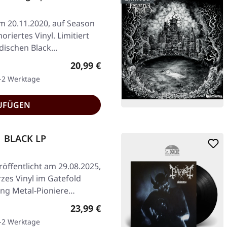
am 20.11.2020, auf Season
iertes Vinyl. Limitiert
adischen Black…
Regulärer Preis:
20,99 €
1-2 Werktage
UFÜGEN
 BLACK LP
röffentlicht am 29.08.2025,
es Vinyl im Gatefold
ing Metal-Pioniere…
Regulärer Preis:
23,99 €
1-2 Werktage