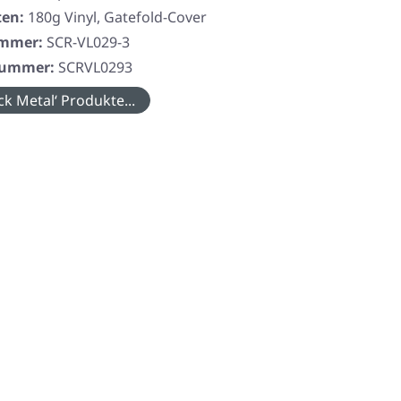
ten:
180g Vinyl, Gatefold-Cover
ummer:
SCR-VL029-3
rnummer:
SCRVL0293
ck Metal‘ Produkte...