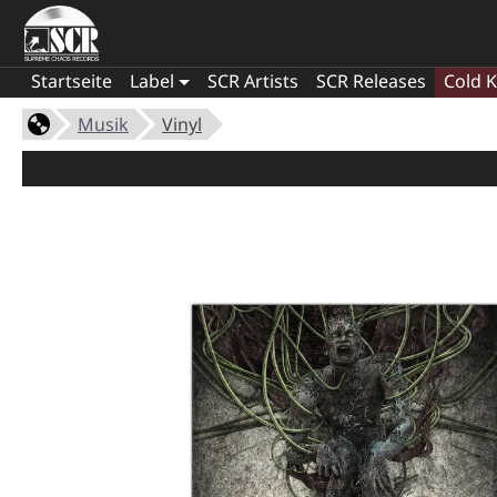
Startseite
Label
SCR Artists
SCR Releases
Cold K
Musik
Vinyl