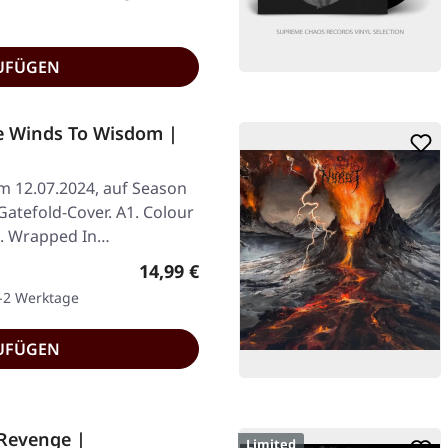
UFÜGEN
e Winds To Wisdom |
am 12.07.2024, auf Season
Gatefold-Cover. A1. Colour
3. Wrapped In…
Regulärer Preis:
14,99 €
1-2 Werktage
UFÜGEN
.Revenge |
Limited