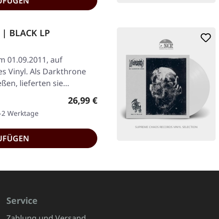
UFÜGEN
 | BLACK LP
am 01.09.2011, auf
s Vinyl. Als Darkthrone
eßen, lieferten sie…
Regulärer Preis:
26,99 €
1-2 Werktage
UFÜGEN
Service
Zahlung und Versand