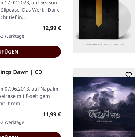
am 17.02.2023, auf Season
t Slipcase. Das Werk "Dark
cht tief in…
Regulärer Preis:
12,99 €
1-2 Werktage
UFÜGEN
ings Dawn | CD
am 07.06.2013, auf Napalm
elcase mit 8-seitigem
mit ihrem…
Regulärer Preis:
11,99 €
1-2 Werktage