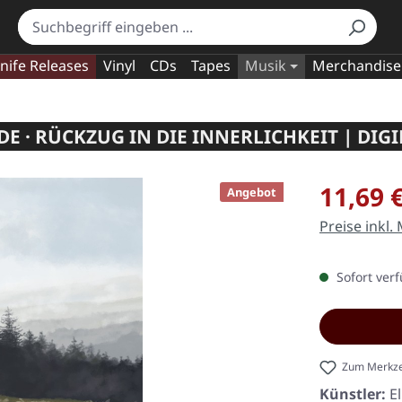
nife Releases
Vinyl
CDs
Tapes
Musik
Merchandise
E · RÜCKZUG IN DIE INNERLICHKEIT | DIG
Verkaufspre
11,69 
Angebot
Preise inkl.
Sofort verf
Zum Merkze
Künstler:
E