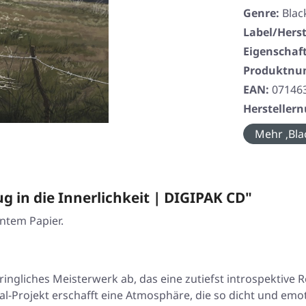
Genre:
Blac
Label/Herst
Eigenschaf
Produktn
EAN:
07146
Herstelle
Mehr ‚Bla
 in die Innerlichkeit | DIGIPAK CD"
ntem Papier.
indringliches Meisterwerk ab, das eine zutiefst introspekti
al-Projekt erschafft eine Atmosphäre, die so dicht und emoti