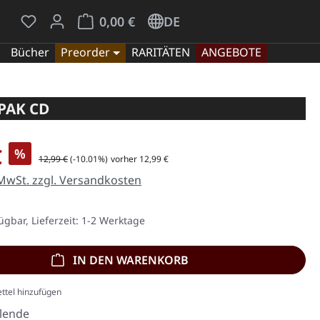
Du hast 0 Produkte auf dem Merkzettel
Warenkorb enthält 0 Positionen. Der Gesamt
0,00 €
DE
Bücher
Preorder
RARITÄTEN
ANGEBOTE
IPAK CD
is:
€
%
Regulärer Preis:
12,99 €
(-10.01%)
vorher 12,99 €
 MwSt. zzgl. Versandkosten
ügbar, Lieferzeit: 1-2 Werktage
IN DEN WARENKORB
ttel hinzufügen
llende