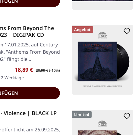
UFÜGEN
ms From Beyond The
Angebot
2023 | DIGIPAK CD
am 17.01.2025, auf Century
ak. "Anthems From Beyond
02" fängt die…
Verkaufspreis:
Regulärer Preis:
18,89 €
20,99 €
(-10%)
1-2 Werktage
UFÜGEN
 Violence | BLACK LP
Limited
öffentlicht am 26.09.2025,