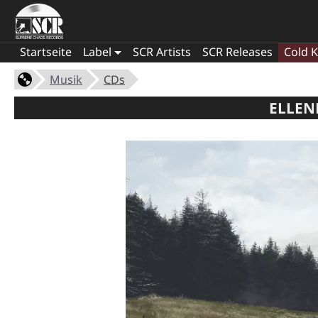
Startseite
Label
SCR Artists
SCR Releases
Cold K
Musik
CDs
ELLEND