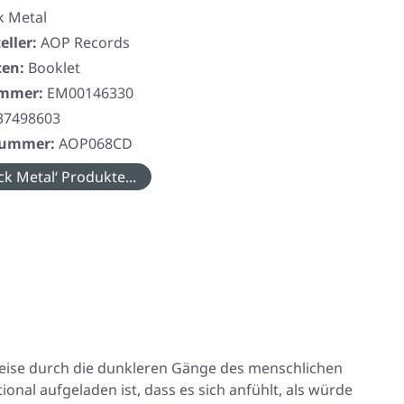
k Metal
eller:
AOP Records
ten:
Booklet
ummer:
EM00146330
37498603
rnummer:
AOP068CD
ck Metal‘ Produkte...
ve Reise durch die dunkleren Gänge des menschlichen
onal aufgeladen ist, dass es sich anfühlt, als würde