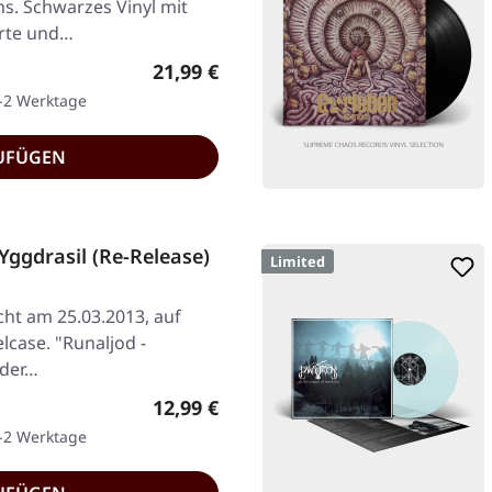
ns. Schwarzes Vinyl mit
arte und…
Regulärer Preis:
21,99 €
1-2 Werktage
UFÜGEN
ggdrasil (Re-Release)
Limited
icht am 25.03.2013, auf
lcase. "Runaljod -
 der…
Regulärer Preis:
12,99 €
1-2 Werktage