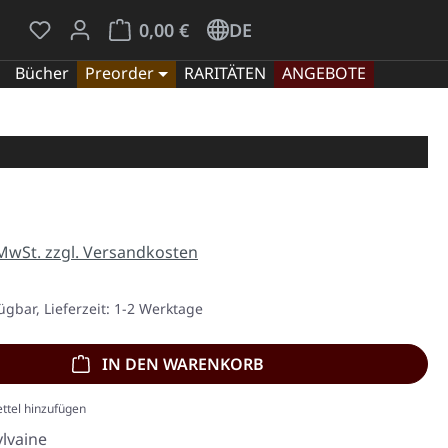
Du hast 0 Produkte auf dem Merkzettel
Warenkorb enthält 0 Positionen. Der Gesamt
0,00 €
DE
Bücher
Preorder
RARITÄTEN
ANGEBOTE
eis:
 MwSt. zzgl. Versandkosten
ügbar, Lieferzeit: 1-2 Werktage
IN DEN WARENKORB
ttel hinzufügen
ylvaine