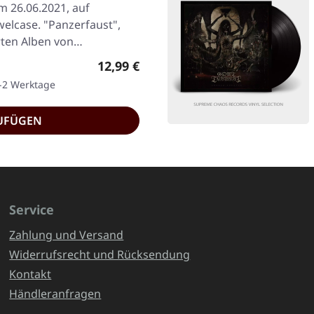
am 26.06.2021, auf
welcase. "Panzerfaust",
rten Alben von…
Regulärer Preis:
12,99 €
1-2 Werktage
UFÜGEN
Service
Zahlung und Versand
Widerrufsrecht und Rücksendung
Kontakt
Händleranfragen