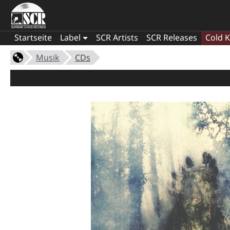
Startseite
Label
SCR Artists
SCR Releases
Cold K
Musik
CDs