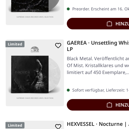
Preorder. Erscheint am 16. O
HINZ
GAEREA · Unsettling Wh
Limited
LP
Black Metal. Veröffentlicht 
Of Mist. Kristallklares und 
limitiert auf 450 Exemplare,
Sofort verfügbar, Lieferzeit: 
HINZ
HEXVESSEL · Nocturne |
Limited