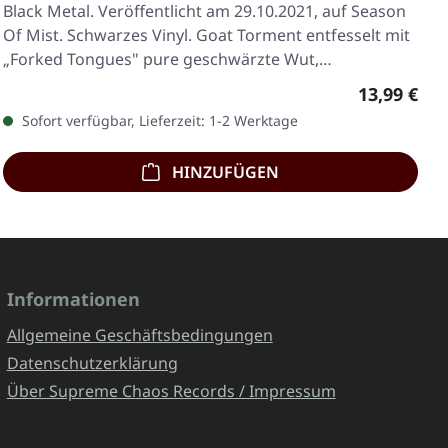
Black Metal. Veröffentlicht am 29.10.2021, auf Season
Of Mist. Schwarzes Vinyl. Goat Torment entfesselt mit
„Forked Tongues" pure geschwärzte Wut,…
Regulärer 
13,99 €
Sofort verfügbar, Lieferzeit: 1-2 Werktage
HINZUFÜGEN
Informationen
Allgemeine Geschäftsbedingungen
Datenschutzerklärung
Über Supreme Chaos Records / Impressum