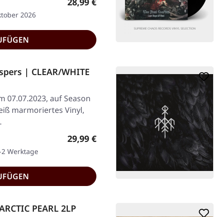
Regulärer Preis:
28,99 €
ktober 2026
UFÜGEN
ispers | CLEAR/WHITE
am 07.07.2023, auf Season
weiß marmoriertes Vinyl,
…
Regulärer Preis:
29,99 €
1-2 Werktage
UFÜGEN
 ARCTIC PEARL 2LP