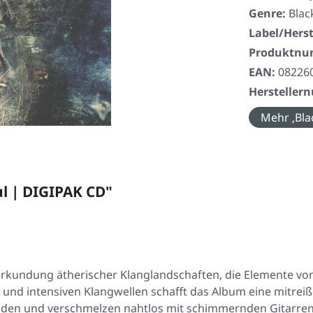
Genre:
Blac
Label/Herst
Produktn
EAN:
08226
Herstelle
Mehr ‚Bla
l | DIGIPAK CD"
e Erkundung ätherischer Klanglandschaften, die Elemente von
und intensiven Klangwellen schafft das Album eine mitreiß
eladen und verschmelzen nahtlos mit schimmernden Gitarren