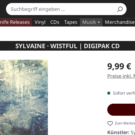
nife Releases
Vinyl
CDs
Tapes
Musik
Merchandise
SYLVAINE · WISTFUL | DIGIPAK CD
Regulärer Pr
9,99 €
Preise inkl.
Sofort verf
Zum Merkze
Künstler:
S