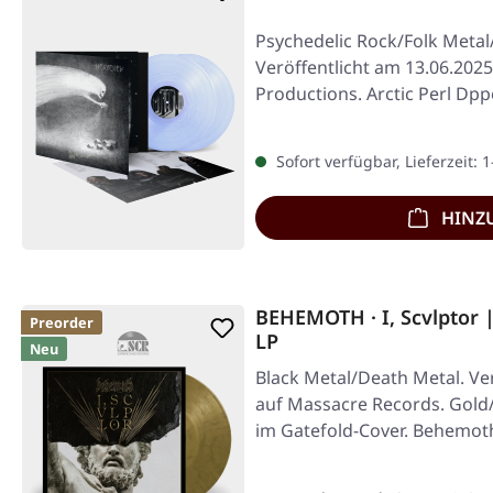
Psychedelic Rock/Folk Metal
Veröffentlicht am 13.06.202
Productions. Arctic Perl Dpp
…
Sofort verfügbar, Lieferzeit: 
HINZ
BEHEMOTH · I, Scvlpto
Preorder
LP
Neu
Black Metal/Death Metal. Ver
auf Massacre Records. Gold
im Gatefold-Cover. Behemo