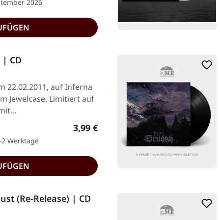
ptember 2026
UFÜGEN
 | CD
am 22.02.2011, auf Inferna
 Jewelcase. Limitiert auf
 mit…
Regulärer Preis:
3,99 €
1-2 Werktage
UFÜGEN
st (Re-Release) | CD