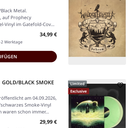
/Black Metal.
5, auf Prophecy
el-Vinyl im Gatefold-Cover,
Regulärer Preis:
34,99 €
1-2 Werktage
UFÜGEN
r | GOLD/BLACK SMOKE
Limited
Exclusive
öffentlicht am 04.09.2026,
/schwarzes Smoke-Vinyl
th waren schon immer…
Regulärer Preis:
29,99 €