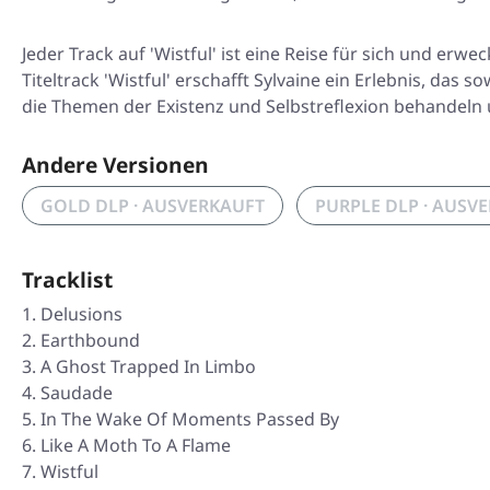
Jeder Track auf 'Wistful' ist eine Reise für sich und e
Titeltrack 'Wistful' erschafft Sylvaine ein Erlebnis, da
die Themen der Existenz und Selbstreflexion behandel
Andere Versionen
GOLD DLP · AUSVERKAUFT
PURPLE DLP · AUSV
Tracklist
Delusions
Earthbound
A Ghost Trapped In Limbo
Saudade
In The Wake Of Moments Passed By
Like A Moth To A Flame
Wistful