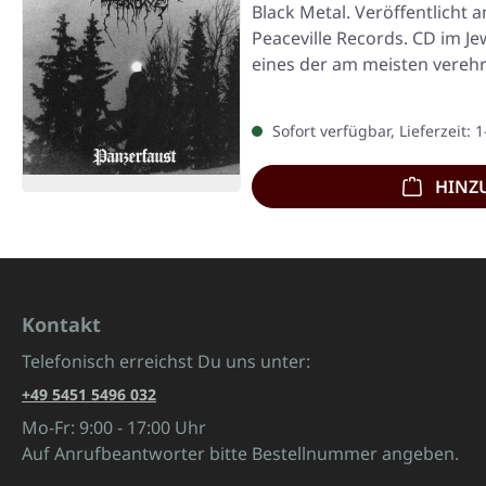
Black Metal. Veröffentlicht 
Peaceville Records. CD im Je
eines der am meisten vereh
Sofort verfügbar, Lieferzeit: 
HINZ
Kontakt
Telefonisch erreichst Du uns unter:
+49 5451 5496 032
Mo-Fr: 9:00 - 17:00 Uhr
Auf Anrufbeantworter bitte Bestellnummer angeben.