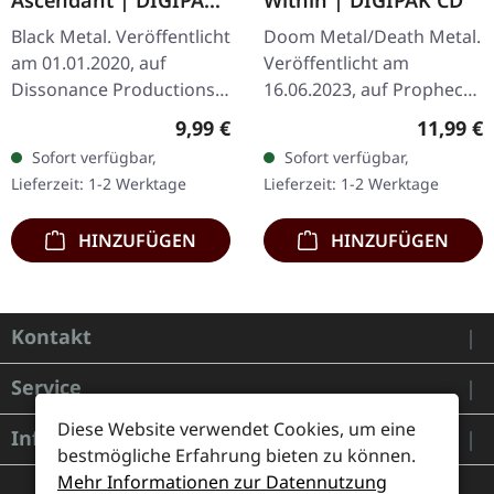
Ascendant | DIGIPAK
Within | DIGIPAK CD
CD
Black Metal. Veröffentlicht
Doom Metal/Death Metal.
am 01.01.2020, auf
Veröffentlicht am
Dissonance Productions.
16.06.2023, auf Prophecy
CD im DigiPack. Bal-
Productions. CD im
Regulärer Preis:
Reguläre
9,99 €
11,99 €
Sagoths viertes
Digipak. "The Storm
Sofort verfügbar,
Sofort verfügbar,
Studiowerk "Atlantis
Within" von Saturnus ist
Lieferzeit: 1-2 Werktage
Lieferzeit: 1-2 Werktage
Ascendant" erhebt…
eine tiefgründige…
HINZUFÜGEN
HINZUFÜGEN
Kontakt
Service
Diese Website verwendet Cookies, um eine
Informationen
bestmögliche Erfahrung bieten zu können.
Mehr Informationen zur Datennutzung