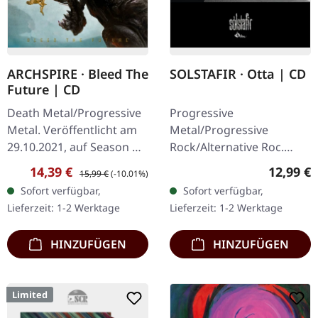
ARCHSPIRE · Bleed The
SOLSTAFIR · Otta | CD
Future | CD
Death Metal/Progressive
Progressive
Metal. Veröffentlicht am
Metal/Progressive
29.10.2021, auf Season Of
Rock/Alternative Roc.
Mist. Jewelcase CD. Mit
Veröffentlicht am
Verkaufspreis:
Regulärer Preis:
Reguläre
14,39 €
12,99 €
15,99 €
(-10.01%)
ihrem neuen Album
29.08.2014, auf Season Of
Sofort verfügbar,
Sofort verfügbar,
'Bleed the Future' setzt…
Mist. CD im Jewelcase.
Lieferzeit: 1-2 Werktage
Lieferzeit: 1-2 Werktage
Sólstafirs "Ótta" stellt
eine…
HINZUFÜGEN
HINZUFÜGEN
Limited