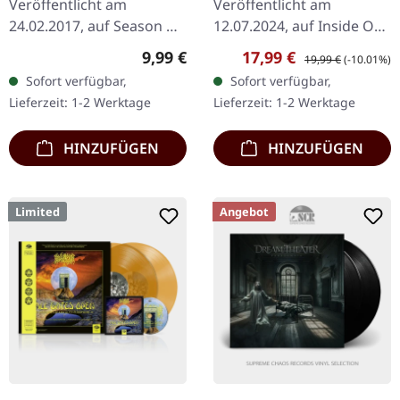
Veröffentlicht am
Veröffentlicht am
24.02.2017, auf Season Of
12.07.2024, auf Inside Out
Mist. First edition limited
Music. Re-Release als
Regulärer Preis:
Verkaufspreis:
Regulärer Preis:
9,99 €
17,99 €
19,99 €
(-10.01%)
digipak Es gibt Alben, die
Doppel-CD mit neu
Sofort verfügbar,
Sofort verfügbar,
einen von der ersten
gemastertem Album und
Lieferzeit: 1-2 Werktage
Lieferzeit: 1-2 Werktage
Sekunde an…
Bonus-CD im DigiPak.…
HINZUFÜGEN
HINZUFÜGEN
Limited
Angebot