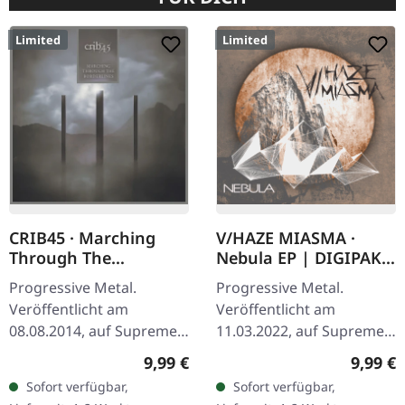
Limited
Limited
CRIB45 · Marching
V/HAZE MIASMA ·
Through The
Nebula EP | DIGIPAK
Borderlines | DIGIPAK
CD
Progressive Metal.
Progressive Metal.
CD
Veröffentlicht am
Veröffentlicht am
08.08.2014, auf Supreme
11.03.2022, auf Supreme
Chaos Records. Limitierte
Chaos Records. Limitierte
Regulärer Preis:
Regulär
9,99 €
9,99 €
CD im DigiPak. CRIB45 aus
DigiPak-Auflage von nur
Sofort verfügbar,
Sofort verfügbar,
Finnland sind ein kleiner
300 handnummerierten