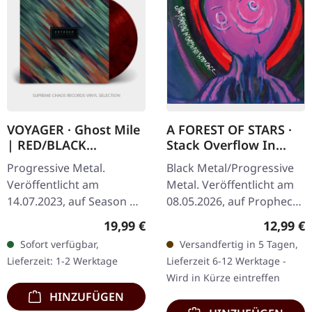
VOYAGER · Ghost Mile
A FOREST OF STARS ·
| RED/BLACK
Stack Overflow In
MARBLED LP
Corpse Pile Interface |
Progressive Metal.
Black Metal/Progressive
DIGISLEEVE CD
Veröffentlicht am
Metal. Veröffentlicht am
14.07.2023, auf Season Of
08.05.2026, auf Prophecy
Mist. Rot-schwarz
Productions. CD im
Regulärer Preis:
Reguläre
19,99 €
12,99 €
marmoriertes Vinyl,
Digisleeve mit 16-seitigem
Sofort verfügbar,
Versandfertig in 5 Tagen,
limitiert auf 500 Stück im
Booklet. Das sechste…
Lieferzeit: 1-2 Werktage
Lieferzeit 6-12 Werktage -
Gatefold-Cover.…
Wird in Kürze eintreffen
HINZUFÜGEN