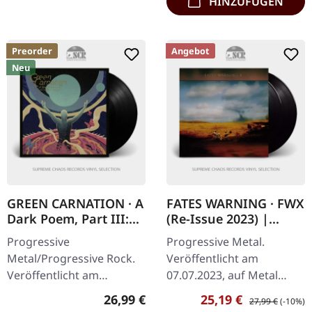
HINZUFÜGEN
Preorder
Angebot
Neu
GREEN CARNATION · A
FATES WARNING · FWX
Dark Poem, Part III:
(Re-Issue 2023) |
The Messiah Complex
BLACK 2LP
Progressive
Progressive Metal.
| BLACK LP
Metal/Progressive Rock.
Veröffentlicht am
Veröffentlicht am
07.07.2023, auf Metal
04.09.2026, auf Season Of
Blade Records. Schwarzes
Regulärer Preis:
Verkaufspreis:
Regulärer Preis:
26,99 €
25,19 €
27,99 €
(-10%)
Mist. Schwarzes Vinyl im
Doppel-Vinyl im Gatefold-