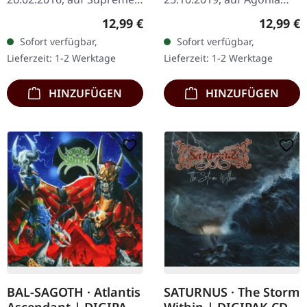
Chaos Records. Limitierte
Records. CD im Jewelcase.
Regulärer Preis:
Reguläre
12,99 €
12,99 €
CD im DigiPak.
Das italienische Death-
Sofort verfügbar,
Sofort verfügbar,
Hinreißender Avantgarde
Metal-Kraftpaket Hour Of
Lieferzeit: 1-2 Werktage
Lieferzeit: 1-2 Werktage
Black Metal mit…
Penance…
HINZUFÜGEN
HINZUFÜGEN
BAL-SAGOTH · Atlantis
SATURNUS · The Storm