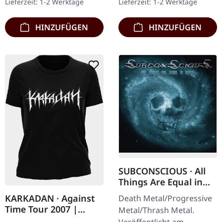
Lieferzeit: 1-2 Werktage
Lieferzeit: 1-2 Werktage
Geheimtipp…
Exemplaren!…
HINZUFÜGEN
HINZUFÜGEN
SUBCONSCIOUS · All
Things Are Equal in
Death | CD
KARKADAN · Against
Death Metal/Progressive
Time Tour 2007 |
Metal/Thrash Metal.
GIRLIE