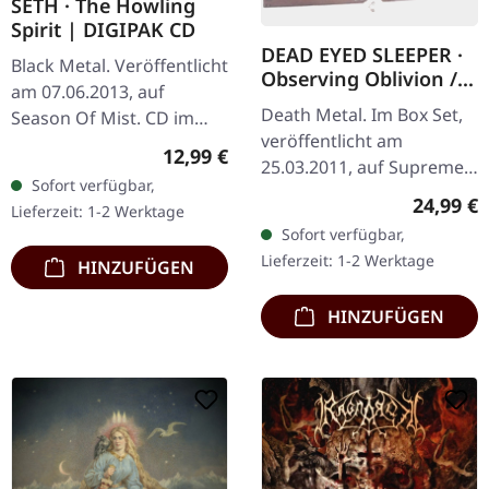
SETH · The Howling
Spirit | DIGIPAK CD
DEAD EYED SLEEPER ·
Black Metal. Veröffentlicht
Observing Oblivion /
am 07.06.2013, auf
Through Forests Of
Death Metal. Im Box Set,
Season Of Mist. CD im
Nonentities | 2CD
veröffentlicht am
DigiPak. Die
WOODEN BOX SET
Regulärer Preis:
12,99 €
25.03.2011, auf Supreme
französischen Black
Sofort verfügbar,
Chaos Records. Der
Metal-Meister Seth liefern
Reguläre
24,99 €
Lieferzeit: 1-2 Werktage
Nachfolger von "Through
mit "The Howling…
Sofort verfügbar,
Forests Of Nonentities"
Lieferzeit: 1-2 Werktage
HINZUFÜGEN
ist direkter…
HINZUFÜGEN