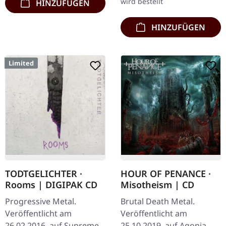
wird bestellt
HINZUFÜGEN
HINZUFÜGEN
Limited
TODTGELICHTER ·
HOUR OF PENANCE ·
Rooms | DIGIPAK CD
Misotheism | CD
Progressive Metal.
Brutal Death Metal.
Veröffentlicht am
Veröffentlicht am
26.02.2016, auf Supreme
25.10.2019, auf Agonia