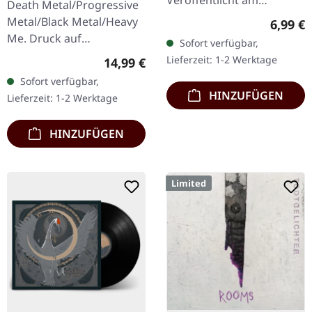
Veröffentlicht am
Death Metal/Progressive
08.08.2008, auf Supreme
Metal/Black Metal/Heavy
Regulär
6,99 €
Chaos Records. CD im
Me. Druck auf
Sofort verfügbar,
Jewelcase mit 8-seitigem
Vorderseite und
Lieferzeit: 1-2 Werktage
Regulärer Preis:
14,99 €
Booklet.…
Rückseite. Front Logo,
Sofort verfügbar,
Rückseite: Tourdaten.
HINZUFÜGEN
Lieferzeit: 1-2 Werktage
100% Baumwolle
HINZUFÜGEN
Limited