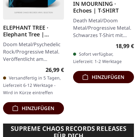
IN MOURNING ·
Echoes | T-SHIRT
Death Metal/Doom
ELEPHANT TREE ·
Metal/Progressive Metal.
Elephant Tree |
Schwarzes T-Shirt mit
TRANSPARENT BLUE
exklusivem Design.
Doom Metal/Psychedelic
Reguläre
18,99 €
LP
Vorderseite und
Rock/Progressive Metal.
Sofort verfügbar,
Rückseite bedruckt. Fruit
Veröffentlicht am
Lieferzeit: 1-2 Werktage
Of The Loom
02.04.2021, auf Magnetic
Regulärer Preis:
26,99 €
Valueweight…
Eye Records. Transparent
HINZUFÜGEN
Versandfertig in 5 Tagen,
Blau marmoriertes Vinyl
Lieferzeit 6-12 Werktage -
im…
Wird in Kürze eintreffen
HINZUFÜGEN
SUPREME CHAOS RECORDS RELEASES
FÜR DICH