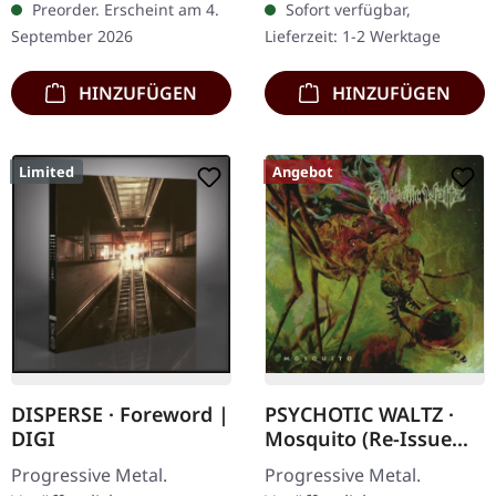
Preorder. Erscheint am 4.
Sofort verfügbar,
Deluxe-Gatefold-Cover
Cover. "FWX" von Fates
September 2026
Lieferzeit: 1-2 Werktage
mit…
Warning ist eine…
HINZUFÜGEN
HINZUFÜGEN
Limited
Angebot
DISPERSE · Foreword |
PSYCHOTIC WALTZ ·
DIGI
Mosquito (Re-Issue
2024) | DIGIPAK 2CD
Progressive Metal.
Progressive Metal.