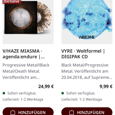
Exclusive
V/HAZE MIASMA ·
VYRE · Weltformel |
agenda:endure |
DIGIPAK CD
SPLATTER LP
Progressive Metal/Black
Black Metal/Progressive
Metal/Death Metal.
Metal. Veröffentlicht am
Veröffentlicht am
20.04.2018, auf Supreme
08.12.2023, auf Supreme
Chaos Records. Limitierte
Regulärer Preis:
Regulär
24,99 €
9,99 €
Chaos Records. SCR
Erstauflage als CD im
Sofort verfügbar,
Sofort verfügbar,
Exklusives Ultra
DigiPak. Schnall Dich an,…
Lieferzeit: 1-2 Werktage
Lieferzeit: 1-2 Werktage
Clear/Silber/Gold/Schwar
z…
HINZUFÜGEN
HINZUFÜGEN