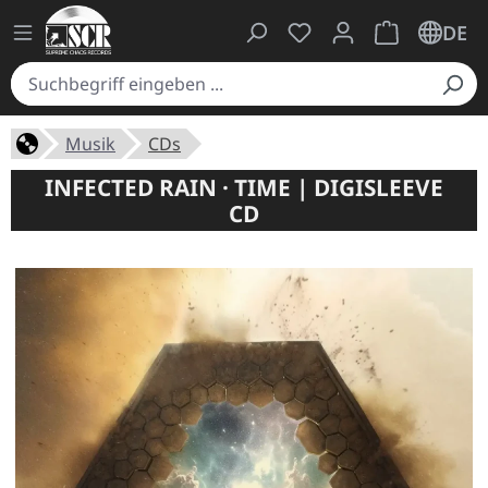
Du hast 0 Produkte auf
Warenkorb ent
DE
Musik
CDs
INFECTED RAIN · TIME | DIGISLEEVE
CD