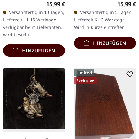
Black. Zweifach-CD. Zwei
Spin. CD im Jewelcase. Die
Regulärer Preis:
Reguläre
15,99 €
15,99 €
der am meisten
kanadische Death Metal-
Versandfertig in 10 Tagen,
Versandfertig in 5 Tagen,
gefeierten Alben in den
Macht Tomb Mold kehrt
Lieferzeit 11-15 Werktage -
Lieferzeit 6-12 Werktage -
Annalen des Death
mit ihrem vierten…
verfügbar beim Lieferanten,
Wird in Kürze eintreffen
Metal…
wird bestellt
HINZUFÜGEN
HINZUFÜGEN
Limited
Exclusive