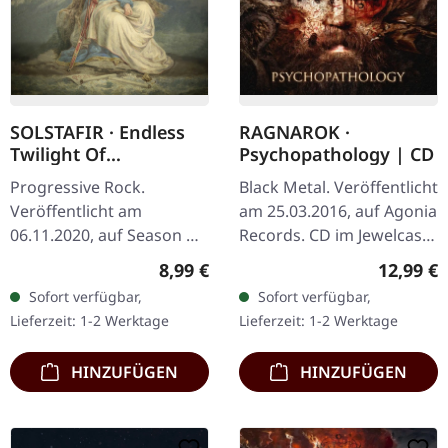
SOLSTAFIR · Endless
RAGNAROK ·
Twilight Of
Psychopathology | CD
Codependent Love |
Progressive Rock.
Black Metal. Veröffentlicht
DIGIPAK CD
Veröffentlicht am
am 25.03.2016, auf Agonia
06.11.2020, auf Season Of
Records. CD im Jewelcase.
Mist. CD im Deluxe-
Die norwegischen Black-
Regulärer Preis:
Reguläre
8,99 €
12,99 €
DigiPak mit fettem 20-
Metal-Veteranen
Sofort verfügbar,
Sofort verfügbar,
seitigem Booklet.
Ragnarok haben ihr
Lieferzeit: 1-2 Werktage
Lieferzeit: 1-2 Werktage
"Endless Twilight of…
achtes…
HINZUFÜGEN
HINZUFÜGEN