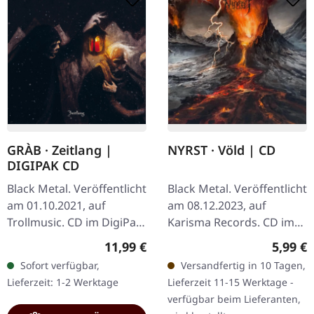
GRÀB · Zeitlang |
NYRST · Völd | CD
DIGIPAK CD
Black Metal. Veröffentlicht
Black Metal. Veröffentlicht
am 01.10.2021, auf
am 08.12.2023, auf
Trollmusic. CD im DigiPak.
Karisma Records. CD im
Mit "Zeitlang" legen die
Jewelcase. Diese färöische
Regulärer Preis:
Regulär
11,99 €
5,99 €
bayrischen
Black Metal-Formation
Sofort verfügbar,
Versandfertig in 10 Tagen,
Schwarzmetaller GRÀB ihr
liefert eine
Lieferzeit: 1-2 Werktage
Lieferzeit 11-15 Werktage -
lang…
atemberaubende…
verfügbar beim Lieferanten,