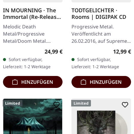
IN MOURNING · The
TODTGELICHTER ·
Immortal (Re-Release)
Rooms | DIGIPAK CD
| BLACK LP
Melodic Death
Progressive Metal.
Metal/Progressive
Veröffentlicht am
Metal/Doom Metal.
26.02.2016, auf Supreme
Veröffentlicht am
Chaos Records. Limitierte
Regulärer Preis:
Reguläre
24,99 €
12,99 €
27.03.2026, auf Supreme
CD im DigiPak.
Sofort verfügbar,
Sofort verfügbar,
Chaos Records.
Hinreißender Avantgarde
Lieferzeit: 1-2 Werktage
Lieferzeit: 1-2 Werktage
Schwarzes Vinyl mit
Black Metal mit…
Insert. Zweite Auflage…
HINZUFÜGEN
HINZUFÜGEN
Limited
Limited