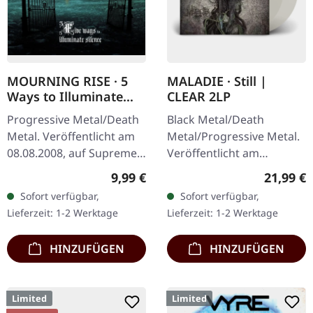
MOURNING RISE · 5
MALADIE · Still |
Ways to Illuminate
CLEAR 2LP
Silence | DIGIPAK CD
Progressive Metal/Death
Black Metal/Death
Metal. Veröffentlicht am
Metal/Progressive Metal.
08.08.2008, auf Supreme
Veröffentlicht am
Chaos Records. Limitierte
10.04.2015, auf Supreme
Regulärer Preis:
Reguläre
9,99 €
21,99 €
CD-Version im DigiPak mit
Chaos Records.
Sofort verfügbar,
Sofort verfügbar,
12-seitgem Booklet.…
Transparentes Doppel-
Lieferzeit: 1-2 Werktage
Lieferzeit: 1-2 Werktage
Vinyl im schweren…
HINZUFÜGEN
HINZUFÜGEN
Limited
Limited