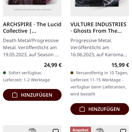
ARCHSPIRE · The Lucid
VULTURE INDUSTRIES
Collective |
· Ghosts From The
PINK/PURPLE/WHITE
Past | MARBLE
Death Metal/Progressive
Progressive Metal.
MARBLED LP
MAGENTA LP
Metal. Veröffentlicht am
Veröffentlicht am
19.05.2023, auf Season Of
16.06.2023, auf Karisma
Mist. Pink, lila und weiß
Records. Magenta
Regulärer Preis:
Reguläre
24,99 €
15,99 €
marmoriertes Vinyl. "The
marmoriertes Vinyl.
Sofort verfügbar,
Versandfertig in 10 Tagen,
Lucid Collective" von…
"Ghosts From The Past"
Lieferzeit: 1-2 Werktage
Lieferzeit 11-15 Werktage -
von Vulture Industries…
verfügbar beim Lieferanten,
wird bestellt
HINZUFÜGEN
HINZUFÜGEN
Angebot