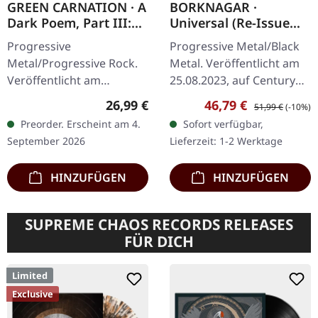
GREEN CARNATION · A
BORKNAGAR ·
Dark Poem, Part III:
Universal (Re-Issue
The Messiah Complex
2023) | WHITE 2LP
Progressive
Progressive Metal/Black
| BLACK LP
Metal/Progressive Rock.
Metal. Veröffentlicht am
Veröffentlicht am
25.08.2023, auf Century
04.09.2026, auf Season Of
Media Records. Weißes
Regulärer Preis:
Verkaufspreis:
Regulärer Preis:
26,99 €
46,79 €
51,99 €
(-10%)
Mist. Schwarzes Vinyl im
Doppel-Vinyl im Gatefold-
Preorder. Erscheint am 4.
Sofort verfügbar,
Deluxe-Gatefold-Cover
Cover. Die norwegischen…
September 2026
Lieferzeit: 1-2 Werktage
mit…
HINZUFÜGEN
HINZUFÜGEN
SUPREME CHAOS RECORDS RELEASES
FÜR DICH
Limited
Exclusive