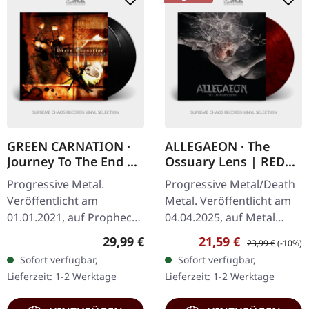
GREEN CARNATION ·
ALLEGAEON · The
Journey To The End Of
Ossuary Lens | RED
The Night | BLACK 2LP
MARBLED LP
Progressive Metal.
Progressive Metal/Death
Veröffentlicht am
Metal. Veröffentlicht am
01.01.2021, auf Prophecy
04.04.2025, auf Metal
Productions. Schwarzes
Blade Records. Rot
Regulärer Preis:
Verkaufspreis:
Regulärer Preis:
29,99 €
21,59 €
23,99 €
(-10%)
Doppel-Vinyl im Gatefold-
"Obsidian" marmoriertes
Sofort verfügbar,
Sofort verfügbar,
Cover. Green Carnation
Vinyl mit Insert.
Lieferzeit: 1-2 Werktage
Lieferzeit: 1-2 Werktage
kehren mit ihrem…
ALLEGAEON kehrt…