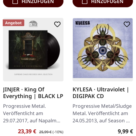
HINZUFÜGEN
HINZUFÜGEN
Angebot
JINJER · King Of
KYLESA · Ultraviolet |
Everything | BLACK LP
DIGIPAK CD
Progressive Metal.
Progressive Metal/Sludge
Veröffentlicht am
Metal. Veröffentlicht am
29.07.2017, auf Napalm
24.05.2013, auf Season Of
Records. Schwarzes Vinyl
Mist. CD im DigiPak.
Verkaufspreis:
Regulärer Preis:
Regulär
23,39 €
9,99 €
25,99 €
(-10%)
im Gatefold-Cover. JINJER
Kylesas sechstes