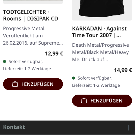
TODTGELICHTER ·
Rooms | DIGIPAK CD
KARKADAN · Against
Progressive Metal.
Time Tour 2007 |
Veröffentlicht am
GIRLIE
26.02.2016, auf Supreme
Death Metal/Progressive
Chaos Records. Limitierte
Metal/Black Metal/Heavy
Regulärer Preis:
12,99 €
CD im DigiPak.
Me. Druck auf
Sofort verfügbar,
Hinreißender Avantgarde
Vorderseite und
Lieferzeit: 1-2 Werktage
Reguläre
14,99 €
Black Metal mit…
Rückseite. Front Logo,
Sofort verfügbar,
Rückseite: Tourdaten.
HINZUFÜGEN
Lieferzeit: 1-2 Werktage
100% Baumwolle
HINZUFÜGEN
Kontakt