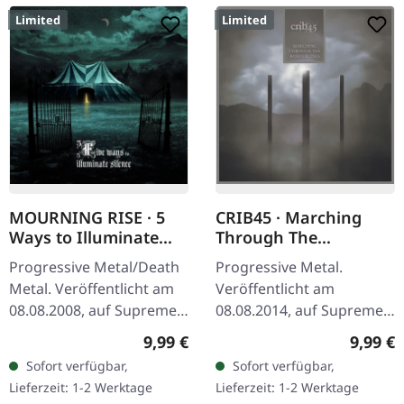
Limited
Limited
MOURNING RISE · 5
CRIB45 · Marching
Ways to Illuminate
Through The
Silence | DIGIPAK CD
Borderlines | DIGIPAK
Progressive Metal/Death
Progressive Metal.
CD
Metal. Veröffentlicht am
Veröffentlicht am
08.08.2008, auf Supreme
08.08.2014, auf Supreme
Chaos Records. Limitierte
Chaos Records. Limitierte
Regulärer Preis:
Regulär
9,99 €
9,99 €
CD-Version im DigiPak mit
CD im DigiPak. CRIB45 aus
Sofort verfügbar,
Sofort verfügbar,
12-seitgem Booklet.…
Finnland sind ein kleiner
Lieferzeit: 1-2 Werktage
Lieferzeit: 1-2 Werktage
Geheimtipp…