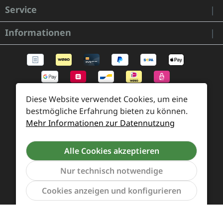
Service
Informationen
Diese Website verwendet Cookies, um eine
bestmögliche Erfahrung bieten zu können.
Mehr Informationen zur Datennutzung
Alle Cookies akzeptieren
Zahlung und Versand
Widerrufsrecht und Rücksendung
Kontakt
Nur technisch notwendige
Händleranfragen
Cookie-Voreinstellungen
Werkzeu
Cookies anzeigen und konfigurieren