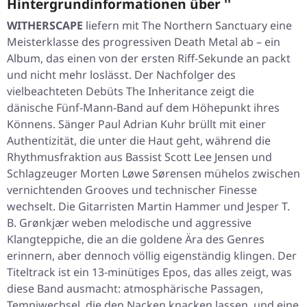
Hintergrundinformationen über ''
WITHERSCAPE
liefern mit
The Northern Sanctuary
eine
Meisterklasse des progressiven Death Metal ab – ein
Album, das einen von der ersten Riff-Sekunde an packt
und nicht mehr loslässt. Der Nachfolger des
vielbeachteten Debüts
The Inheritance
zeigt die
dänische Fünf-Mann-Band auf dem Höhepunkt ihres
Könnens. Sänger Paul Adrian Kuhr brüllt mit einer
Authentizität, die unter die Haut geht, während die
Rhythmusfraktion aus Bassist Scott Lee Jensen und
Schlagzeuger Morten Løwe Sørensen mühelos zwischen
vernichtenden Grooves und technischer Finesse
wechselt. Die Gitarristen Martin Hammer und Jesper T.
B. Grønkjær weben melodische und aggressive
Klangteppiche, die an die goldene Ära des Genres
erinnern, aber dennoch völlig eigenständig klingen. Der
Titeltrack ist ein 13-minütiges Epos, das alles zeigt, was
diese Band ausmacht: atmosphärische Passagen,
Tempiwechsel, die den Nacken knacken lassen, und eine