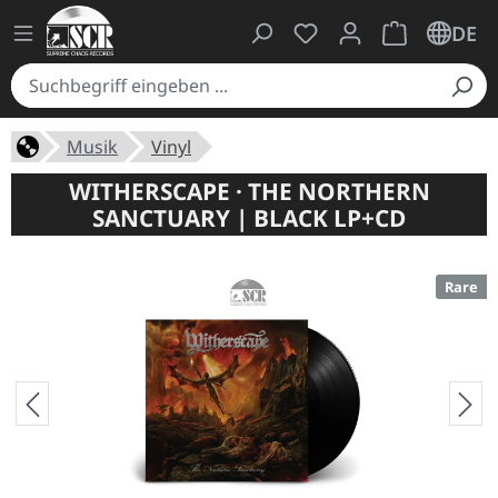
Du hast 0 Produkte auf
Warenkorb ent
DE
Musik
Vinyl
WITHERSCAPE · THE NORTHERN
SANCTUARY | BLACK LP+CD
Rare