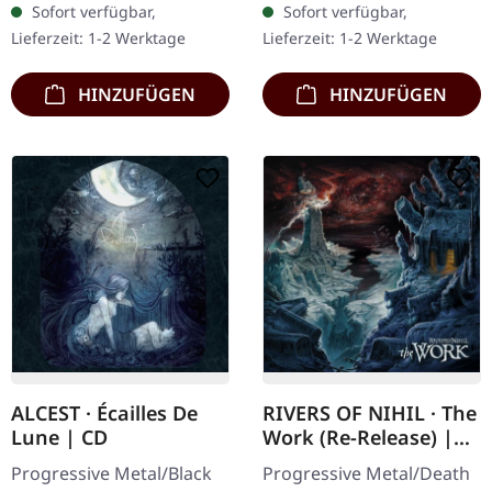
Sofort verfügbar,
Sofort verfügbar,
liefern mit „King Of
Studioalbum "Ultraviolet"
Lieferzeit: 1-2 Werktage
Lieferzeit: 1-2 Werktage
Everything" ein…
markiert…
HINZUFÜGEN
HINZUFÜGEN
ALCEST · Écailles De
RIVERS OF NIHIL · The
Lune | CD
Work (Re-Release) |
CD
Progressive Metal/Black
Progressive Metal/Death