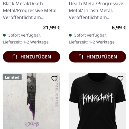
Death | CD
Black Metal/Death
Death Metal/Progressive
Metal/Progressive Metal.
Metal/Thrash Metal.
Veröffentlicht am
Veröffentlicht am
10.04.2015, auf Supreme
08.08.2008, auf Supreme
Regulärer Preis:
Regulär
21,99 €
6,99 €
Chaos Records.
Chaos Records. CD im
Sofort verfügbar,
Sofort verfügbar,
Transparentes Doppel-
Jewelcase mit 8-seitigem
Lieferzeit: 1-2 Werktage
Lieferzeit: 1-2 Werktage
Vinyl im schweren…
Booklet.…
HINZUFÜGEN
HINZUFÜGEN
Limited