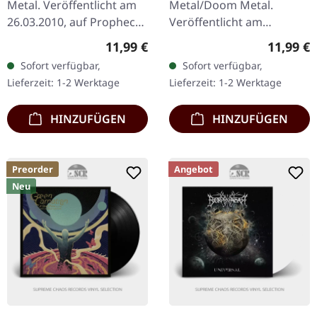
Metal. Veröffentlicht am
Metal/Doom Metal.
26.03.2010, auf Prophecy
Veröffentlicht am
Productions. CD im
22.08.2025, auf Metal
Regulärer Preis:
Reguläre
11,99 €
11,99 €
Jewelcase. Alcests
Blade Records. CD im
Sofort verfügbar,
Sofort verfügbar,
„Écailles De Lune“ ist
Jewelcase. Rivers of Nihil
Lieferzeit: 1-2 Werktage
Lieferzeit: 1-2 Werktage
eine…
hat mit ihrem…
HINZUFÜGEN
HINZUFÜGEN
Preorder
Angebot
Neu