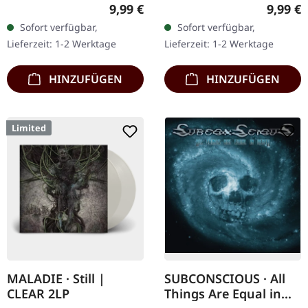
Chaos Records. Limitierte
Chaos Records. Limitierte
Regulärer Preis:
Regulär
9,99 €
9,99 €
DigiPak-Auflage von nur
Erstauflage als CD im
Sofort verfügbar,
Sofort verfügbar,
300 handnummerierten
DigiPak. Schnall Dich an,…
Lieferzeit: 1-2 Werktage
Lieferzeit: 1-2 Werktage
Exemplaren!…
HINZUFÜGEN
HINZUFÜGEN
Limited
MALADIE · Still |
SUBCONSCIOUS · All
CLEAR 2LP
Things Are Equal in