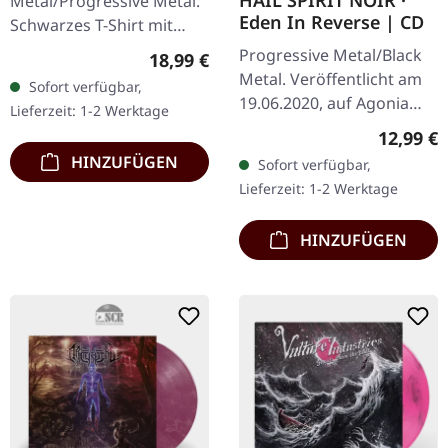
HAIL SPIRIT NOIR ·
Metal/Progressive Metal.
Eden In Reverse | CD
Schwarzes T-Shirt mit
exklusivem Design.
Progressive Metal/Black
Regulärer Preis:
18,99 €
Vorderseite und
Metal. Veröffentlicht am
Sofort verfügbar,
Rückseite bedruckt. Fruit
19.06.2020, auf Agonia
Lieferzeit: 1-2 Werktage
Of The Loom
Records. CD im Jewelcase
Reguläre
12,99 €
Valueweight…
mit 8-seitigem Booklet.
HINZUFÜGEN
Sofort verfügbar,
Die griechische…
Lieferzeit: 1-2 Werktage
HINZUFÜGEN