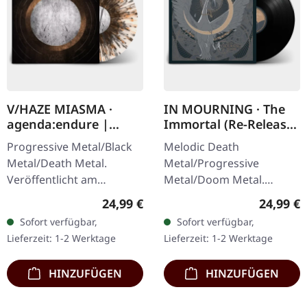
V/HAZE MIASMA ·
IN MOURNING · The
agenda:endure |
Immortal (Re-Release)
SPLATTER LP
| BLACK LP
Progressive Metal/Black
Melodic Death
Metal/Death Metal.
Metal/Progressive
Veröffentlicht am
Metal/Doom Metal.
08.12.2023, auf Supreme
Veröffentlicht am
Regulärer Preis:
Reguläre
24,99 €
24,99 €
Chaos Records. SCR
27.03.2026, auf Supreme
Sofort verfügbar,
Sofort verfügbar,
Exklusives Ultra
Chaos Records.
Lieferzeit: 1-2 Werktage
Lieferzeit: 1-2 Werktage
Clear/Silber/Gold/Schwar
Schwarzes Vinyl mit
z…
Insert. Zweite Auflage…
HINZUFÜGEN
HINZUFÜGEN