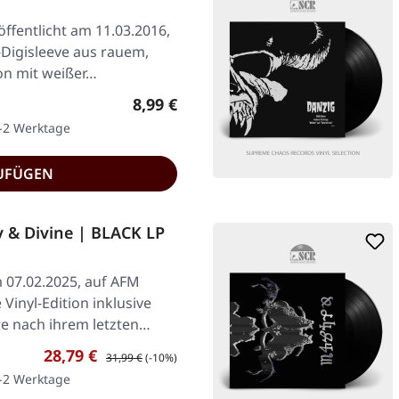
fentlicht am 11.03.2016,
Digisleeve aus rauem,
n mit weißer…
Regulärer Preis:
8,99 €
1-2 Werktage
UFÜGEN
& Divine | BLACK LP
m 07.02.2025, auf AFM
Vinyl-Edition inklusive
re nach ihrem letzten…
Verkaufspreis:
Regulärer Preis:
28,79 €
31,99 €
(-10%)
1-2 Werktage