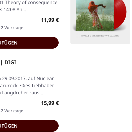
:31 Theory of consequence
us 14:08 An…
Regulärer Preis:
11,99 €
1-2 Werktage
UFÜGEN
| DIGI
 29.09.2017, auf Nuclear
Hardrock 70ies-Liebhaber
n Langdreher raus…
Regulärer Preis:
15,99 €
1-2 Werktage
UFÜGEN