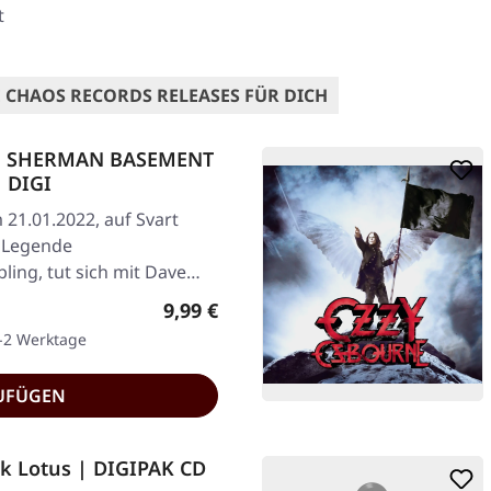
t
 CHAOS RECORDS RELEASES FÜR DICH
VE SHERMAN BASEMENT
| DIGI
 21.01.2022, auf Svart
r Legende
ling, tut sich mit Dave
Regulärer Preis:
9,99 €
1-2 Werktage
UFÜGEN
k Lotus | DIGIPAK CD