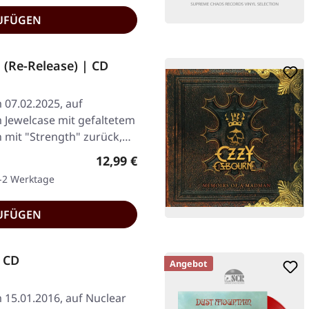
UFÜGEN
(Re-Release) | CD
 07.02.2025, auf
m Jewelcase mit gefaltetem
 mit "Strength" zurück,…
Regulärer Preis:
12,99 €
1-2 Werktage
UFÜGEN
 CD
Angebot
 15.01.2016, auf Nuclear