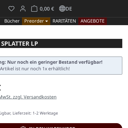
Du hast 0 Produkte auf dem Merkzettel
Warenkorb enthält 0 Positionen. Der Gesamt
0,00 €
DE
Bücher
Preorder
RARITÄTEN
ANGEBOTE
SPLATTER LP
g: Nur noch ein geringer Bestand verfügbar!
Artikel ist nur noch 1x erhältlich!
eis:
€
 MwSt. zzgl. Versandkosten
ügbar, Lieferzeit: 1-2 Werktage