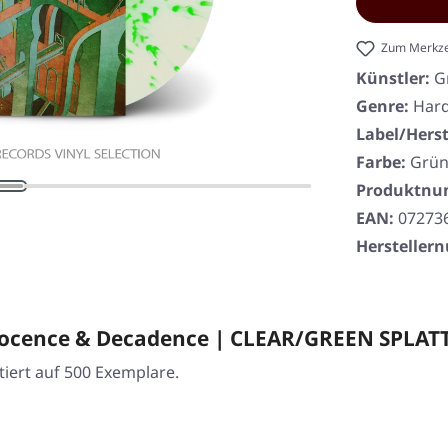
Zum Merkze
Künstler:
G
Genre:
Har
Label/Herst
Farbe:
Grün
Produktn
EAN:
07273
Herstelle
ocence & Decadence | CLEAR/GREEN SPLAT
tiert auf 500 Exemplare.