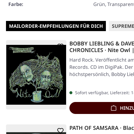
Farbe:
Grün, Transparen
MAILORDER-EMPFEHLUNGEN FÜR DICH
SUPREME
BOBBY LIEBLING & DA
CHRONICLES · Nite Owl 
Hard Rock. Veröffentlicht am
Records. CD im DigiPak. De
höchstpersönlich, Bobby Lieb
Sherman…
Sofort verfügbar, Lieferzeit: 
HINZ
PATH OF SAMSARA · Blac