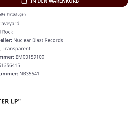
IN DEN WARENKORB
ttel hinzufügen
raveyard
d Rock
eller:
Nuclear Blast Records
, Transparent
ummer:
EM00159100
61356415
rnummer:
NB35641
TER LP"