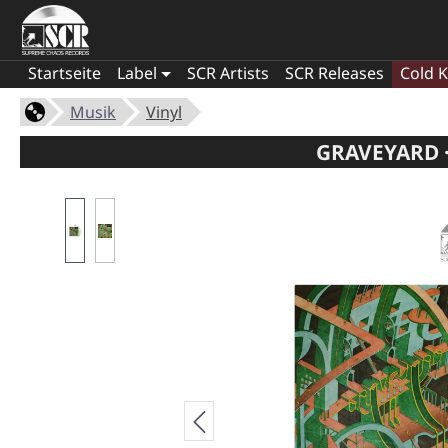
Startseite
Label
SCR Artists
SCR Releases
Cold K
Musik
Vinyl
GRAVEYARD 