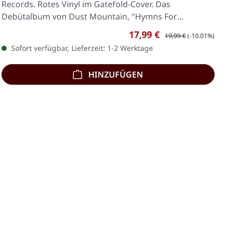
Records. Rotes Vinyl im Gatefold-Cover. Das
Debütalbum von Dust Mountain, "Hymns For
Wilderness",…
Verkaufspreis:
Regulärer Preis:
17,99 €
19,99 €
(-10.01%)
Sofort verfügbar, Lieferzeit: 1-2 Werktage
HINZUFÜGEN