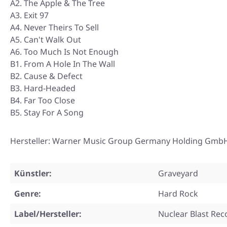
A2. The Apple & The Tree
A3. Exit 97
A4. Never Theirs To Sell
A5. Can't Walk Out
A6. Too Much Is Not Enough
B1. From A Hole In The Wall
B2. Cause & Defect
B3. Hard-Headed
B4. Far Too Close
B5. Stay For A Song
Hersteller: Warner Music Group Germany Holding GmbH
Künstler:
Graveyard
Genre:
Hard Rock
Label/Hersteller:
Nuclear Blast Rec