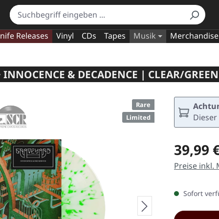
nife Releases
Vinyl
CDs
Tapes
Musik
Merchandise
· INNOCENCE & DECADENCE | CLEAR/GREEN 
Rare
Achtun
Dieser 
Limited
Regulärer Pr
39,99 
Preise inkl.
Sofort verf