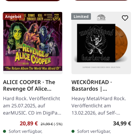
Angebot
Limited
ALICE COOPER · The
WECKÖRHEAD ·
Revenge Of Alice
Bastardos |
Cooper | DIGIPAK CD
ORANGE/BLACK 2LP
Hard Rock. Veröffentlicht
Heavy Metal/Hard Rock.
am 25.07.2025, auf
Veröffentlicht am
earMUSIC. CD im DigiPak
13.02.2026, auf Self-
mit 16-seitigem Booklet.
Released.
Verkaufspreis:
Regulärer Preis:
Reguläre
20,89 €
34,99 €
21,99 €
(-5%)
Der Meister des
Orange/Schwarz
Sofort verfügbar,
Sofort verfügbar,