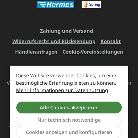
Zahlung und Versand
Widerrufsrecht und Rücksendung
Kontakt
Händleranfragen
Cookie-Voreinstellungen
Diese Website verwendet Cookies, um eine
Alle Preise inkl. gesetzl. Mehrwertsteuer zzgl.
bestmögliche Erfahrung bieten zu können.
Versandkosten
und ggf. Nachnahmegebühren, wenn
Mehr Informationen zur Datennutzung
nicht anders angegeben.
Alle Cookies akzeptieren
Vertrag widerrufen
Nur technisch notwendige
Das Team von Supreme Chaos Records rockt diesen
Werkzeu
Cookies anzeigen und konfigurieren
Laden für euch.