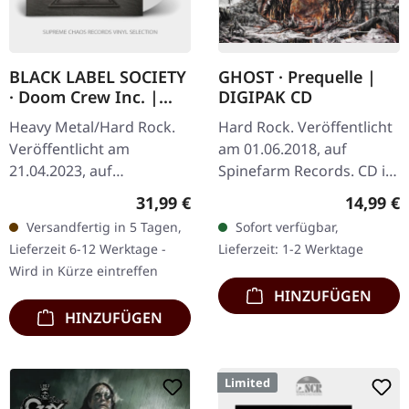
BLACK LABEL SOCIETY
GHOST · Prequelle |
· Doom Crew Inc. |
DIGIPAK CD
WHITE 2LP
Heavy Metal/Hard Rock.
Hard Rock. Veröffentlicht
Veröffentlicht am
am 01.06.2018, auf
21.04.2023, auf
Spinefarm Records. CD im
Spinefarm. Weiße Doppel-
DigiPak. Prequelle stellt
Regulärer Preis:
Reguläre
31,99 €
14,99 €
LP im Gatefold-Cover.
ein besonderes Kapitel in
Versandfertig in 5 Tagen,
Sofort verfügbar,
Black Label Society liefern
der Diskografie von
Lieferzeit 6-12 Werktage -
Lieferzeit: 1-2 Werktage
mit „Doom Crew Inc…
Ghost…
Wird in Kürze eintreffen
HINZUFÜGEN
HINZUFÜGEN
Limited