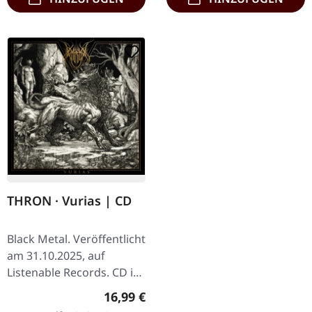
THRON · Vurias | CD
Black Metal. Veröffentlicht
am 31.10.2025, auf
Listenable Records. CD im
Jewelcase mit Schuber
Regulärer Preis:
16,99 €
und 16-seitigem Booklet.