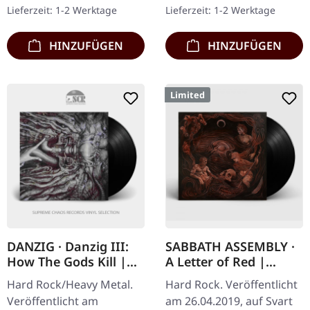
theatralischen Shock
marmoriertes Doppel-
Lieferzeit: 1-2 Werktage
Lieferzeit: 1-2 Werktage
Rock kehrt mit…
Vinyl im Gatefold-Cover
mit fettem,…
HINZUFÜGEN
HINZUFÜGEN
Limited
DANZIG · Danzig III:
SABBATH ASSEMBLY ·
How The Gods Kill |
A Letter of Red |
BLACK LP
BLACK LP
Hard Rock/Heavy Metal.
Hard Rock. Veröffentlicht
Veröffentlicht am
am 26.04.2019, auf Svart