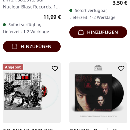
Regulär
3,50 €
Nuclear Blast Records. 1 -
Sofort verfügbar,
Lord Of The Sky 4:27 2 -
Regulärer Preis:
11,99 €
Lieferzeit: 1-2 Werktage
Last Living Dinosaur 4:05
Sofort verfügbar,
3 - Thousand Miles Away…
Lieferzeit: 1-2 Werktage
HINZUFÜGEN
HINZUFÜGEN
Angebot