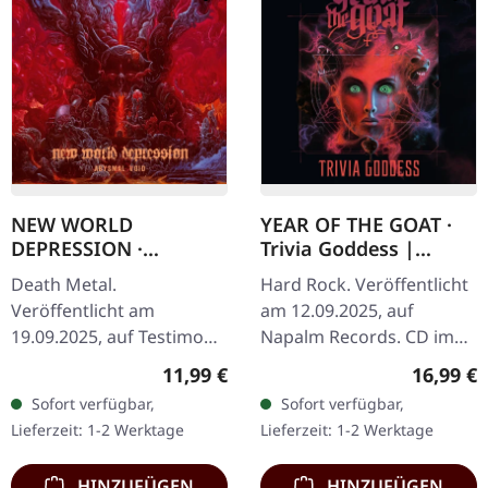
NEW WORLD
YEAR OF THE GOAT ·
DEPRESSION ·
Trivia Goddess |
Abysmal Void | CD
DIGIPAK CD
Death Metal.
Hard Rock. Veröffentlicht
Veröffentlicht am
am 12.09.2025, auf
19.09.2025, auf Testimony
Napalm Records. CD im
Records. CD im Jewelcase
Digipak. Nach sechs
Regulärer Preis:
Reguläre
11,99 €
16,99 €
mit 8-seitigem Booklet.
langen Jahren der
Sofort verfügbar,
Sofort verfügbar,
New World Depression
Erwartung kehren die
Lieferzeit: 1-2 Werktage
Lieferzeit: 1-2 Werktage
liefern mit "Abysmal…
schwedischen…
HINZUFÜGEN
HINZUFÜGEN