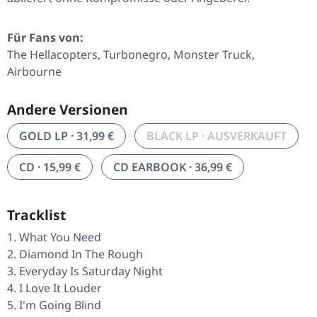
Für Fans von:
The Hellacopters, Turbonegro, Monster Truck,
Airbourne
Andere Versionen
GOLD LP · 31,99 €
BLACK LP · AUSVERKAUFT
CD · 15,99 €
CD EARBOOK · 36,99 €
Tracklist
What You Need
Diamond In The Rough
Everyday Is Saturday Night
I Love It Louder
I'm Going Blind