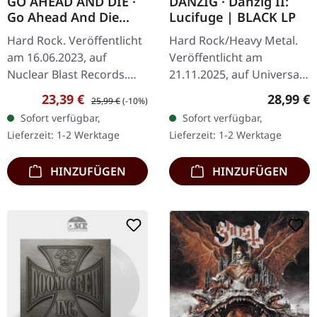
GO AHEAD AND DIE ·
DANZIG · Danzig II:
Go Ahead And Die
Lucifuge | BLACK LP
[WHITE] | LP
Hard Rock. Veröffentlicht
Hard Rock/Heavy Metal.
am 16.06.2023, auf
Veröffentlicht am
Nuclear Blast Records.
21.11.2025, auf Universal
Weißes Vinyl.
Music. Schwarzes Vinyl im
Verkaufspreis:
Regulärer Preis:
Reguläre
23,39 €
28,99 €
25,99 €
(-10%)
Standard-Cover mit
Sofort verfügbar,
Sofort verfügbar,
bedruckter Innenhülle.
Lieferzeit: 1-2 Werktage
Lieferzeit: 1-2 Werktage
Danzig…
HINZUFÜGEN
HINZUFÜGEN