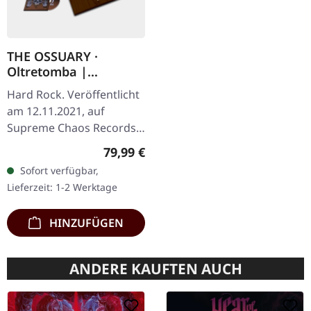
THE OSSUARY ·
Oltretomba |
WOODEN LP/CD/TAPE
Hard Rock. Veröffentlicht
BOX
am 12.11.2021, auf
Supreme Chaos Records.
Extrem schwere braune
Regulärer Preis:
79,99 €
Holzbox mit Logo und
Sofort verfügbar,
Nummerierung, limitiert
Lieferzeit: 1-2 Werktage
auf nur 100…
HINZUFÜGEN
ANDERE KAUFTEN AUCH