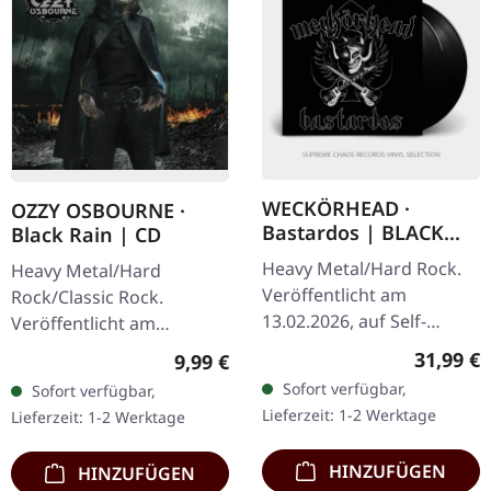
WECKÖRHEAD ·
OZZY OSBOURNE ·
Bastardos | BLACK
Black Rain | CD
2LP
Heavy Metal/Hard Rock.
Heavy Metal/Hard
Veröffentlicht am
Rock/Classic Rock.
13.02.2026, auf Self-
Veröffentlicht am
Released. Schwarzes
18.05.2007, auf Sony
Reguläre
31,99 €
Regulärer Preis:
9,99 €
Doppel-Vinyl im Gatefold-
Music. CD im Jewelcase.
Sofort verfügbar,
Sofort verfügbar,
Cover mit fettem, 20-
Nach einer sechsjährigen
Lieferzeit: 1-2 Werktage
Lieferzeit: 1-2 Werktage
seitigem Booklet.…
Pause von…
HINZUFÜGEN
HINZUFÜGEN