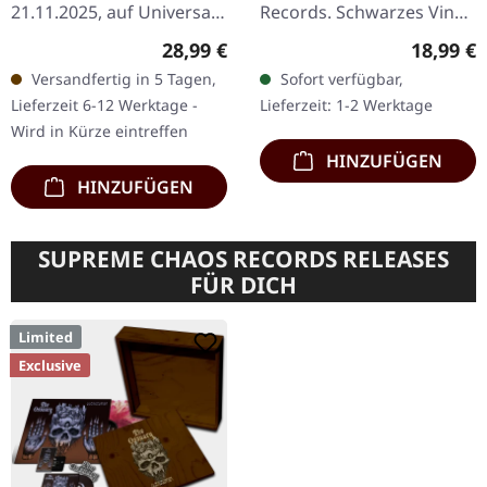
21.11.2025, auf Universal
Records. Schwarzes Vinyl
Music. Schwarzes Vinyl im
mit Insert, limitiert auf
Regulärer Preis:
Reguläre
28,99 €
18,99 €
Gatefold-Cover mit
300 Exemplare. Es gibt
Versandfertig in 5 Tagen,
Sofort verfügbar,
gefütterter Innenhülle.
Alben, die schleichen…
Lieferzeit 6-12 Werktage -
Lieferzeit: 1-2 Werktage
Als Danzig…
Wird in Kürze eintreffen
HINZUFÜGEN
HINZUFÜGEN
SUPREME CHAOS RECORDS RELEASES
FÜR DICH
Limited
Exclusive