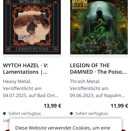
WYTCH HAZEL · V:
LEGION OF THE
Lamentations |
DAMNED · The Poison
DIGIPAK CD
Chalice | DIGIPAK 2CD
Heavy Metal.
Thrash Metal.
Veröffentlicht am
Veröffentlicht am
04.07.2025, auf Bad Omen
09.06.2023, auf Napalm
Records. CD im DigiPak.
Records. Doppel-CD im 6-
Regulärer Preis:
Reguläre
13,99 €
11,99 €
„V: Lamentations“ zeigt
seitigen Digipak mit 20-
Sofort verfügbar,
Sofort verfügbar,
die britische
seitigem Boklet. Legion Of
Lieferzeit: 1-2 Werktage
Lieferzeit: 1-2 Werktage
Rockformation Wytch
The Damned kehren…
Diese Website verwendet Cookies, um eine
Hazel, wie…