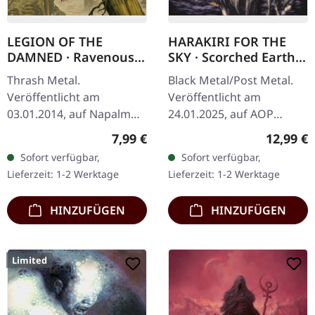
LEGION OF THE
HARAKIRI FOR THE
DAMNED · Ravenous
SKY · Scorched Earth |
Plague | CD
DIGIPAK CD
Thrash Metal.
Black Metal/Post Metal.
Veröffentlicht am
Veröffentlicht am
03.01.2014, auf Napalm
24.01.2025, auf AOP
Records. CD im Jewelcase.
Records. 4-seitiges
Regulärer Preis:
Reguläre
7,99 €
12,99 €
Legion Of The Damned
Digipak mit 16-seitigem
Sofort verfügbar,
Sofort verfügbar,
entfesseln mit „Ravenous
Booklet "Scorched Earth"
Lieferzeit: 1-2 Werktage
Lieferzeit: 1-2 Werktage
Plague" pure…
von Harakiri For…
HINZUFÜGEN
HINZUFÜGEN
Limited