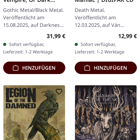
Faerytales In
Gothic Metal/Black Metal.
Death Metal.
Phallustein |
Veröffentlicht am
Veröffentlicht am
TRANSPARENT WHEAT
15.08.2025, auf Darkness
12.03.2025, auf Ván
LP
Shall Rise Productions.
Records. 3-Panel 6-
Regulärer Preis:
Reguläre
31,99 €
12,99 €
Transparent Wheat
seitiges Digipak, innen
Sofort verfügbar,
Sofort verfügbar,
(Getreide) farbenes Vinyl
geflutet. Ausklappbares
Lieferzeit: 1-2 Werktage
Lieferzeit: 1-2 Werktage
im…
Inlay mit Texten und
Fotos.…
HINZUFÜGEN
HINZUFÜGEN