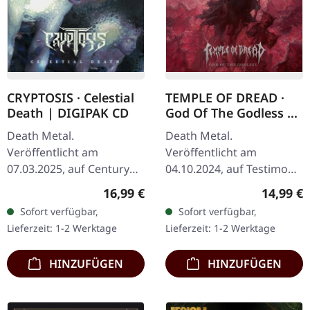
CRYPTOSIS · Celestial
TEMPLE OF DREAD ·
Death | DIGIPAK CD
God Of The Godless |
CD
Death Metal.
Death Metal.
Veröffentlicht am
Veröffentlicht am
07.03.2025, auf Century
04.10.2024, auf Testimony
Media Records. Limitierte
Records. Jewelcase-CD mit
Regulärer Preis:
Reguläre
16,99 €
14,99 €
Erstauflage im Digipak.
12-seitigem Booklet.
Sofort verfügbar,
Sofort verfügbar,
Die niederländischen
Leidenschaftlicher und
Lieferzeit: 1-2 Werktage
Lieferzeit: 1-2 Werktage
Futuristen-Metaller…
packender kann der Old…
HINZUFÜGEN
HINZUFÜGEN