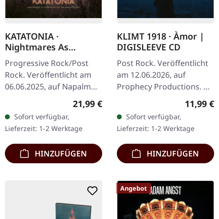
KATATONIA ·
KLIMT 1918 · Àmor |
Nightmares As
DIGISLEEVE CD
Extensions Of The
Progressive Rock/Post
Post Rock. Veröffentlicht
Waking State |
Rock. Veröffentlicht am
am 12.06.2026, auf
MEDIABOOK CD
06.06.2025, auf Napalm
Prophecy Productions. CD
Records. CD im
im Digisleeve mit 16-
Regulärer Preis:
Reguläre
21,99 €
11,99 €
Mediabook mit 24-
seitigem Booklet. Was
Sofort verfügbar,
Sofort verfügbar,
seitigem Booklet und
passiert, wenn
Lieferzeit: 1-2 Werktage
Lieferzeit: 1-2 Werktage
Bonus-Track.
Leidenschaft auf…
Schwedens…
HINZUFÜGEN
HINZUFÜGEN
Angebot