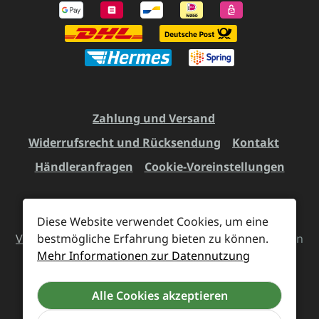
Zahlung und Versand
Widerrufsrecht und Rücksendung
Kontakt
Händleranfragen
Cookie-Voreinstellungen
Diese Website verwendet Cookies, um eine
Alle Preise inkl. gesetzl. Mehrwertsteuer zzgl.
bestmögliche Erfahrung bieten zu können.
Versandkosten
und ggf. Nachnahmegebühren, wenn
Mehr Informationen zur Datennutzung
nicht anders angegeben.
Alle Cookies akzeptieren
Vertrag widerrufen