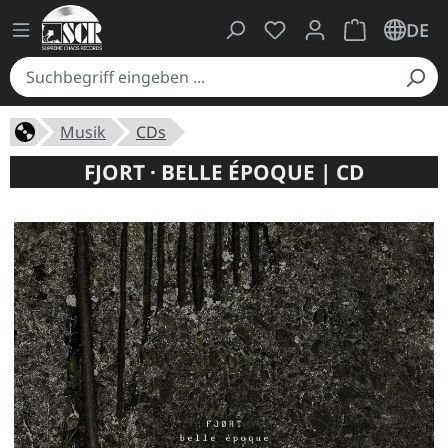
Du hast 0 Produkte auf
Warenkorb ent
DE
Musik
CDs
FJORT · BELLE ÉPOQUE | CD