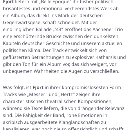
Fjort
liefern mit „Belle Époque" ihr bisher politisch
brisantestes und emotional verheerendstes Werk ab –
ein Album, das direkt ins Mark der deutschen
Gegenwartsgesellschaft schneidet. Mit der
eindringlichen Ballade „'43" eröffnet das Aachener Trio
eine erschütternde Brücke zwischen den dunkelsten
Kapiteln deutscher Geschichte und unserem aktuellen
politischen Klima. Der Track entwickelt sich von
geflüsterten Betrachtungen zu explosiver Katharsis und
gibt den Ton für ein Album vor, das sich weigert, vor
unbequemen Wahrheiten die Augen zu verschließen.
Was folgt, ist
Fjort
in ihrer kompromisslosesten Form –
Tracks wie „Messer" und „Hertz" zeigen ihre
charakteristischen theatralischen Kompositionen,
während sie Texte liefern, die von drängender Relevanz
sind. Die Fähigkeit der Band, rohe Emotionen in
akribisch ausgearbeitete Klanglandschaften zu
kanalisieren, war noch nie so offensichtlich und schafft