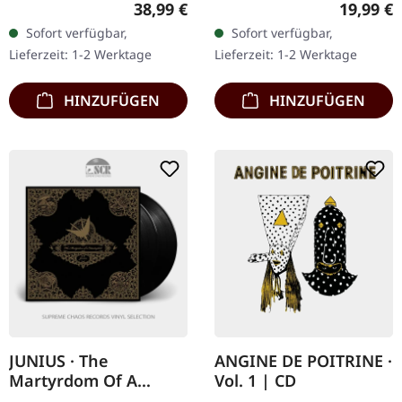
Regulärer Preis:
Reguläre
38,99 €
19,99 €
im Standard-Cover.
Jewelcase. Angine De
Sofort verfügbar,
Sofort verfügbar,
Angine De Poitrine
Poitrine kehren mit ihrem
Lieferzeit: 1-2 Werktage
Lieferzeit: 1-2 Werktage
kehren mit „Vol.…
zweiten…
HINZUFÜGEN
HINZUFÜGEN
JUNIUS · The
ANGINE DE POITRINE ·
Martyrdom Of A
Vol. 1 | CD
Catastrophist | BLACK