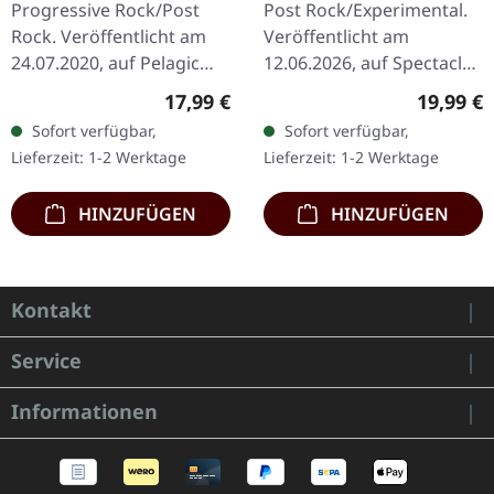
Progressive Rock/Post
Post Rock/Experimental.
2LP
Rock. Veröffentlicht am
Veröffentlicht am
24.07.2020, auf Pelagic
12.06.2026, auf Spectacle
Records. Schwarzes
Bonzai. CD im Standard-
Regulärer Preis:
Reguläre
17,99 €
19,99 €
Doppel-Vinyl im Gatefold-
Jewelcase. Angine De
Sofort verfügbar,
Sofort verfügbar,
Cover mit
Poitrine liefern mit „Vol. I"
Lieferzeit: 1-2 Werktage
Lieferzeit: 1-2 Werktage
großflächigem…
eine…
HINZUFÜGEN
HINZUFÜGEN
Kontakt
Service
Informationen