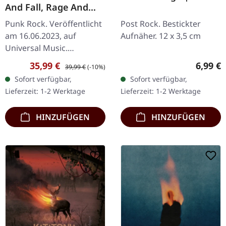
And Fall, Rage And
Grace | BLACK LP + 7"
Punk Rock. Veröffentlicht
Post Rock. Bestickter
SET
am 16.06.2023, auf
Aufnäher. 12 x 3,5 cm
Universal Music.
Schwarzes Vinyl LP mit
Verkaufspreis:
Regulärer Preis:
Regulär
35,99 €
6,99 €
39,99 €
(-10%)
Bonus schwarzer 7" Vinyl
Sofort verfügbar,
Sofort verfügbar,
im Vinyl-Set. Enthält 3 LP-
Lieferzeit: 1-2 Werktage
Lieferzeit: 1-2 Werktage
Inserts, die…
HINZUFÜGEN
HINZUFÜGEN