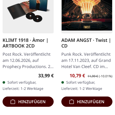
KLIMT 1918 · Àmor |
ADAM ANGST · Twist |
ARTBOOK 2CD
CD
Post Rock. Veröffentlicht
Punk Rock. Veröffentlicht
am 12.06.2026, auf
am 17.11.2023, auf Grand
Prophecy Productions. 2-
Hotel Van Cleef. CD im
CD Hardcover-Buch im
Jewelcase mit 24-seitigen
Regulärer Preis:
Verkaufspreis:
Regulärer Preis:
33,99 €
10,79 €
11,99 €
(-10.01%)
Standard-Cover. Buch im
Booklet. Adam Angst
Sofort verfügbar,
Sofort verfügbar,
Format 18 x 18cm mit 48
liefern mit „Twist" einen…
Lieferzeit: 1-2 Werktage
Lieferzeit: 1-2 Werktage
Seiten.…
HINZUFÜGEN
HINZUFÜGEN