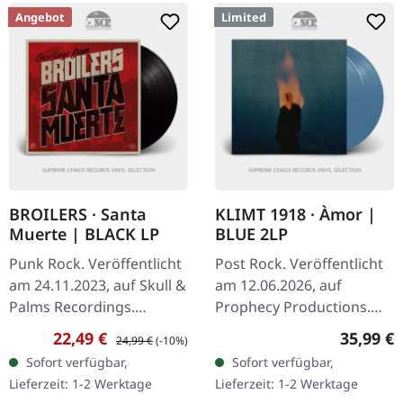
Angebot
Limited
BROILERS · Santa
KLIMT 1918 · Àmor |
Muerte | BLACK LP
BLUE 2LP
Punk Rock. Veröffentlicht
Post Rock. Veröffentlicht
am 24.11.2023, auf Skull &
am 12.06.2026, auf
Palms Recordings.
Prophecy Productions.
Schwarzes Vinyl. 2011
Blaues Vinyl im Gatefold-
Verkaufspreis:
Regulärer Preis:
Reguläre
22,49 €
35,99 €
24,99 €
(-10%)
erschien »Santa Muerte«,
Cover mit Insert, Ätzung
Sofort verfügbar,
Sofort verfügbar,
das fünfte Album der
auf Seite D,
Lieferzeit: 1-2 Werktage
Lieferzeit: 1-2 Werktage
Broilers.…
gepolstertem…