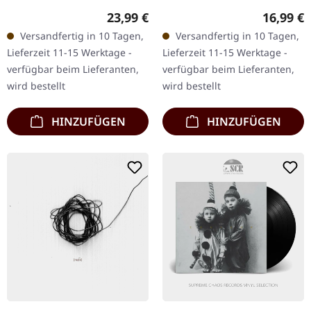
Hotel Van Cleef.
Hotel Van Cleef. CD im
Regulärer Preis:
Reguläre
23,99 €
16,99 €
Schwarzes Vinyl im
Digisleeve. Fjort liefern mit
Versandfertig in 10 Tagen,
Versandfertig in 10 Tagen,
Standard-Cover. Fjort
„Belle Époque" ihr bisher
Lieferzeit 11-15 Werktage -
Lieferzeit 11-15 Werktage -
liefern mit „Belle Époque"
politisch…
verfügbar beim Lieferanten,
verfügbar beim Lieferanten,
ihr…
wird bestellt
wird bestellt
HINZUFÜGEN
HINZUFÜGEN