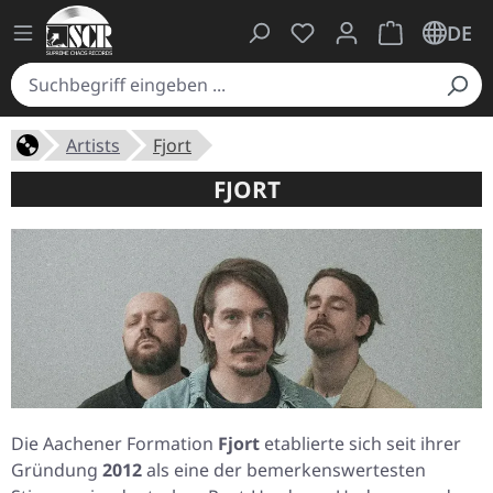
Du hast 0 Produkte auf
Warenkorb ent
DE
Artists
Fjort
FJORT
Die Aachener Formation
Fjort
etablierte sich seit ihrer
Gründung
2012
als eine der bemerkenswertesten