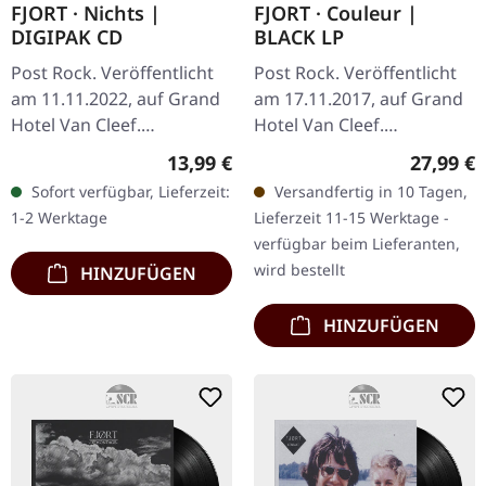
FJORT · Nichts |
FJORT · Couleur |
DIGIPAK CD
BLACK LP
Post Rock. Veröffentlicht
Post Rock. Veröffentlicht
am 11.11.2022, auf Grand
am 17.11.2017, auf Grand
Hotel Van Cleef.
Hotel Van Cleef.
Digisleeve. 1 NICHTS 2
Schwarzes Vinyl im
Regulärer Preis:
Reguläre
13,99 €
27,99 €
SFSPC 3 SALZ 4 FEIVEL 5
Standard-Cover mit
Sofort verfügbar, Lieferzeit:
Versandfertig in 10 Tagen,
SCHROT 6 KOLT 7 WASSER
Booklet. Fjort liefern mit
1-2 Werktage
Lieferzeit 11-15 Werktage -
8 BONHEUR 9…
„Couleur" ein…
verfügbar beim Lieferanten,
wird bestellt
HINZUFÜGEN
HINZUFÜGEN