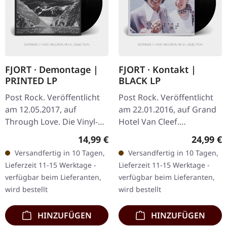
FJORT · Demontage |
FJORT · Kontakt |
PRINTED LP
BLACK LP
Post Rock. Veröffentlicht
Post Rock. Veröffentlicht
am 12.05.2017, auf
am 22.01.2016, auf Grand
Through Love. Die Vinyl-
Hotel Van Cleef.
Farbe kann abweichen.
Schwarzes Vinyl. Die
Regulärer Preis:
Reguläre
14,99 €
24,99 €
Transparentes Vinyl mit
deutsche Post-Rock-
Versandfertig in 10 Tagen,
Versandfertig in 10 Tagen,
Siebduck auf einer Seite.
Formation Fjort liefert mit
Lieferzeit 11-15 Werktage -
Lieferzeit 11-15 Werktage -
Fjort…
"Kontakt"…
verfügbar beim Lieferanten,
verfügbar beim Lieferanten,
wird bestellt
wird bestellt
HINZUFÜGEN
HINZUFÜGEN