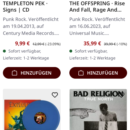
TEMPLETON PEK ·
THE OFFSPRING · Rise
Signs | CD
And Fall, Rage And
Grace | BLACK LP + 7"
Punk Rock. Veröffentlicht
Punk Rock. Veröffentlicht
SET
am 19.04.2013, auf
am 16.06.2023, auf
Century Media Records.
Universal Music.
CD im Jewelcase.
Schwarzes Vinyl LP mit
Verkaufspreis:
Regulärer Preis:
Verkaufspreis:
Regulärer Preis:
9,99 €
35,99 €
12,99 €
(-23.09%)
39,99 €
(-10%)
Manchmal stolpert man
Bonus schwarzer 7" Vinyl
Sofort verfügbar,
Sofort verfügbar,
über eine Platte, die einen
im Vinyl-Set. Enthält 3 LP-
Lieferzeit: 1-2 Werktage
Lieferzeit: 1-2 Werktage
sofort packt…
Inserts, die…
HINZUFÜGEN
HINZUFÜGEN