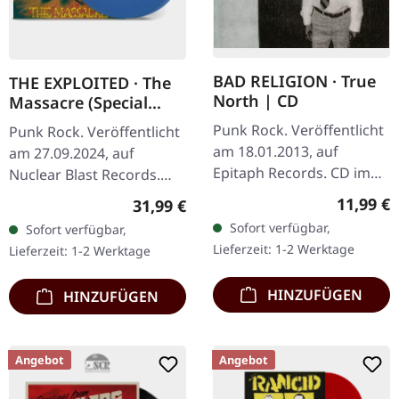
BAD RELIGION · True
THE EXPLOITED · The
North | CD
Massacre (Special
Edition) |
Punk Rock. Veröffentlicht
Punk Rock. Veröffentlicht
TRANSPARENT BLUE
am 18.01.2013, auf
am 27.09.2024, auf
2LP
Epitaph Records. CD im
Nuclear Blast Records.
Jewelcase. Nach
Transparent blaues
Reguläre
11,99 €
Regulärer Preis:
31,99 €
Jahrzehnten
Doppel-Vinyl im Gatefold-
Sofort verfügbar,
Sofort verfügbar,
kompromissloser Punk-
Cover. The Exploited
Lieferzeit: 1-2 Werktage
Lieferzeit: 1-2 Werktage
Hymnen kehrten Bad
kehren mit "The…
Religion 2013…
HINZUFÜGEN
HINZUFÜGEN
Angebot
Angebot