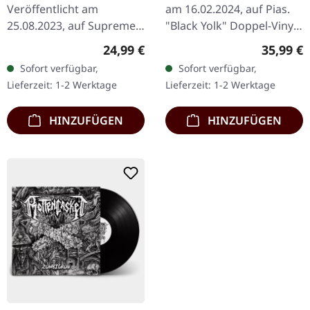
LP
Veröffentlicht am
am 16.02.2024, auf Pias.
25.08.2023, auf Supreme
"Black Yolk" Doppel-Vinyl.
Chaos Records. SCR
Das selbstbetitelte Album
Regulärer Preis:
Reguläre
24,99 €
35,99 €
exklusiv! Re-Release auf
'Ihsahn' ist eine
Sofort verfügbar,
Sofort verfügbar,
transparent rot/schwarz
tiefgründige Erkundung…
Lieferzeit: 1-2 Werktage
Lieferzeit: 1-2 Werktage
marmoriertem Vinyl,…
HINZUFÜGEN
HINZUFÜGEN