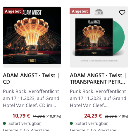
Angebot
Angebot
ADAM ANGST · Twist |
ADAM ANGST · Twist |
CD
TRANSPARENT PETROL
LP
Punk Rock. Veröffentlicht
Punk Rock. Veröffentlicht
am 17.11.2023, auf Grand
am 17.11.2023, auf Grand
Hotel Van Cleef. CD im
Hotel Van Cleef.
Jewelcase mit 24-seitigen
Transparent "Petrol" Vinyl
Verkaufspreis:
Regulärer Preis:
Verkaufspreis:
Regulärer Preis:
10,79 €
24,29 €
11,99 €
(-10.01%)
26,99 €
(-10%)
Booklet. Adam Angst
im Standard-Cover mit 24-
Sofort verfügbar,
Sofort verfügbar,
liefern mit „Twist" einen…
seitigem Booklet. Adam
Lieferzeit: 1-2 Werktage
Lieferzeit: 1-2 Werktage