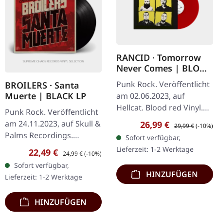
RANCID · Tomorrow
Never Comes | BLOOD
RED LP
Punk Rock. Veröffentlicht
BROILERS · Santa
Muerte | BLACK LP
am 02.06.2023, auf
Hellcat. Blood red Vinyl.
Punk Rock. Veröffentlicht
Rancid kehren mit ihrem
Verkaufspreis:
Regulärer Preis:
am 24.11.2023, auf Skull &
26,99 €
29,99 €
(-10%)
zehnten Studiowerk
Palms Recordings.
Sofort verfügbar,
"Tomorrow Never Comes"
Schwarzes Vinyl. 2011
Lieferzeit: 1-2 Werktage
Verkaufspreis:
Regulärer Preis:
22,49 €
zurück,…
24,99 €
(-10%)
erschien »Santa Muerte«,
Sofort verfügbar,
das fünfte Album der
HINZUFÜGEN
Lieferzeit: 1-2 Werktage
Broilers.…
HINZUFÜGEN