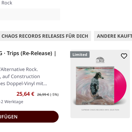
e Rock
 CHAOS RECORDS RELEASES FÜR DICH
ANDERE KAUF
 Trips (Re-Release) |
Limited
Alternative Rock.
, auf Construction
ßes Doppel-Vinyl mit
Verkaufspreis:
Regulärer Preis:
25,64 €
26,99 €
(-5%)
1-2 Werktage
UFÜGEN