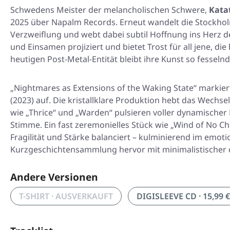
Schwedens Meister der melancholischen Schwere,
Kata
2025 über Napalm Records. Erneut wandelt die Stockhol
Verzweiflung und webt dabei subtil Hoffnung ins Herz d
und Einsamen projiziert und bietet Trost für all jene, d
heutigen Post-Metal-Entität bleibt ihre Kunst so fesselnd
„Nightmares as Extensions of the Waking State“ markiert
(2023) auf. Die kristallklare Produktion hebt das Wechsel
wie „Thrice“ und „Warden“ pulsieren voller dynamische
Stimme. Ein fast zeremonielles Stück wie „Wind of No C
Fragilität und Stärke balanciert – kulminierend im emot
Kurzgeschichtensammlung hervor mit minimalistischer 
Andere Versionen
T-SHIRT · AUSVERKAUFT
DIGISLEEVE CD · 15,99 €