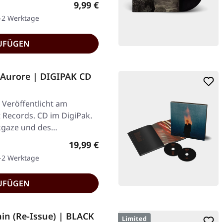
Regulärer Preis:
9,99 €
1-2 Werktage
UFÜGEN
l'Aurore | DIGIPAK CD
 Veröffentlicht am
t Records. CD im DigiPak.
ackgaze und des…
Regulärer Preis:
19,99 €
1-2 Werktage
UFÜGEN
in (Re-Issue) | BLACK
Limited