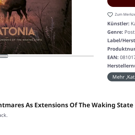
Zum Merkze
Künstler:
K
Genre:
Post
Label/Herst
Produktn
EAN:
08101
Herstelle
Mehr ‚Kat
htmares As Extensions Of The Waking Stat
ack.