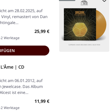
icht am 28.02.2025, auf
 Vinyl, remastert von Dan
ghtingale…
Regulärer Preis:
25,99 €
1-2 Werktage
UFÜGEN
 L'Âme | CD
icht am 06.01.2012, auf
m Jewelcase. Das Album
lcest ist eine…
Regulärer Preis:
11,99 €
1-2 Werktage