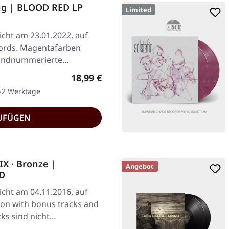
g | BLOOD RED LP
Limited
icht am 23.01.2022, auf
cords. Magentafarben
3 handnummerierte…
Regulärer Preis:
18,99 €
1-2 Werktage
UFÜGEN
X · Bronze |
Angebot
CD
icht am 04.11.2016, auf
tion with bonus tracks and
cks sind nicht…