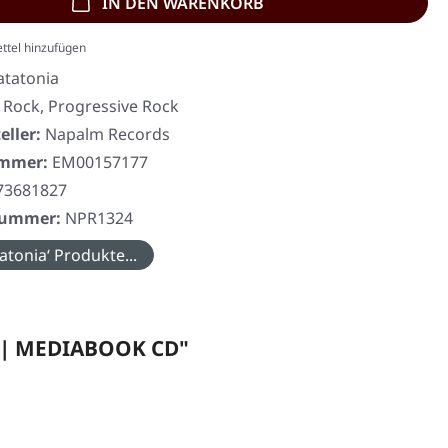
IN DEN WARENKORB
ttel hinzufügen
atatonia
 Rock, Progressive Rock
eller:
Napalm Records
ummer:
EM00157177
73681827
rnummer:
NPR1324
atonia‘ Produkte...
e | MEDIABOOK CD"