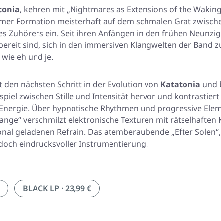
tonia
, kehren mit „Nightmares as Extensions of the Waking
mer Formation meisterhaft auf dem schmalen Grat zwische
es Zuhörers ein. Seit ihren Anfängen in den frühen Neunzi
ie bereit sind, sich in den immersiven Klangwelten der Band
 wie eh und je.
 den nächsten Schritt in der Evolution von
Katatonia
und b
spiel zwischen Stille und Intensität hervor und kontrastiert
r Energie. Über hypnotische Rhythmen und progressive Ele
hange“ verschmilzt elektronische Texturen mit rätselhafte
ional geladenen Refrain. Das atemberaubende „Efter Solen“,
doch eindrucksvoller Instrumentierung.
BLACK LP · 23,99 €