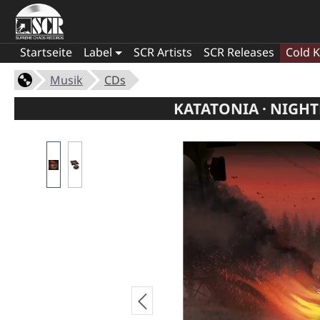
Startseite
Label
SCR Artists
SCR Releases
Cold K
Musik
CDs
KATATONIA · NIGH