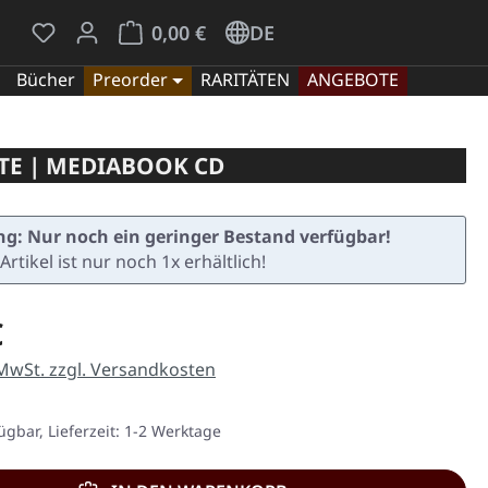
Du hast 0 Produkte auf dem Merkzettel
Warenkorb enthält 0 Positionen. Der Gesamt
0,00 €
DE
Bücher
Preorder
RARITÄTEN
ANGEBOTE
TE | MEDIABOOK CD
g: Nur noch ein geringer Bestand verfügbar!
Artikel ist nur noch 1x erhältlich!
eis:
€
 MwSt. zzgl. Versandkosten
ügbar, Lieferzeit: 1-2 Werktage