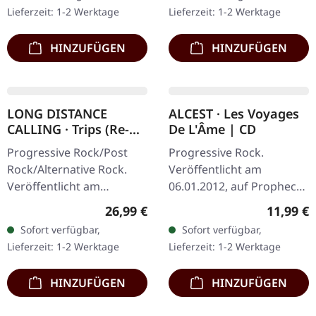
Vinyl im schweren
sechzehnjährigen Pause
Lieferzeit: 1-2 Werktage
Lieferzeit: 1-2 Werktage
Gatefold-Cover mit…
kehrten Soundgarden mit
"King…
HINZUFÜGEN
HINZUFÜGEN
LONG DISTANCE
ALCEST · Les Voyages
CALLING · Trips (Re-
De L'Âme | CD
Release) |
Progressive Rock/Post
Progressive Rock.
SILVER/BLACK 2LP
Rock/Alternative Rock.
Veröffentlicht am
Veröffentlicht am
06.01.2012, auf Prophecy
17.06.2022, auf
Productions. CD im
Regulärer Preis:
Reguläre
26,99 €
11,99 €
Construction Records. Re-
Jewelcase. Das Album "Les
Sofort verfügbar,
Sofort verfügbar,
Release als
Voyages De L'âme" von
Lieferzeit: 1-2 Werktage
Lieferzeit: 1-2 Werktage
Silber/Schwarz
Alcest ist eine…
marmoriertes…
HINZUFÜGEN
HINZUFÜGEN