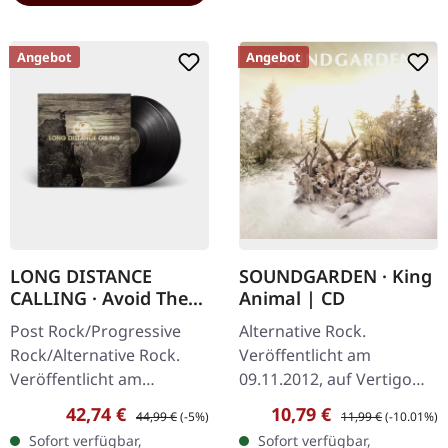
Angebot
Angebot
LONG DISTANCE
SOUNDGARDEN · King
CALLING · Avoid The
Animal | CD
Light | BLACK BIO 2LP
Post Rock/Progressive
Alternative Rock.
Rock/Alternative Rock.
Veröffentlicht am
Veröffentlicht am
09.11.2012, auf Vertigo
26.04.2024, auf earMUSIC.
Records. CD im Jewelcase.
Verkaufspreis:
Regulärer Preis:
Verkaufspreis:
Regulärer Preis:
42,74 €
10,79 €
44,99 €
(-5%)
11,99 €
(-10.01%)
Schwarzes Doppel-Bio-
Nach einer
Sofort verfügbar,
Sofort verfügbar,