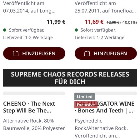
Veröffentlicht am
Veröffentlicht am
07.03.2014, auf Long
25.07.2011, auf Tonefloat
Branch Records. Relations
Records. Tracklist CD 1
Regulärer Preis:
Verkaufspreis:
Regulärer Preis:
11,99 €
11,69 €
12,99 €
(-10.01%)
In The Unseeen 3:34
The Butcher's Hook 5:49 I
Sofort verfügbar,
Sofort verfügbar,
Thanks For Nothing 3:42
Spy 3:45 Faded Flowers
Lieferzeit: 1-2 Werktage
Lieferzeit: 1-2 Werktage
The Ones We Never
5:21 A Vision…
Knew…
HINZUFÜGEN
HINZUFÜGEN
SUPREME CHAOS RECORDS RELEASES
FÜR DICH
Limited
CHEENO · The Next
THE ALLIGATOR WINE
Exclusive
Step Will Be The
· Bones And Teeth |
Hardest | ZIPPER
MARBLED LP
Alternative Rock. 80%
Psychedelic
Baumwolle, 20% Polyester
Rock/Alternative Rock.
Veröffentlicht am