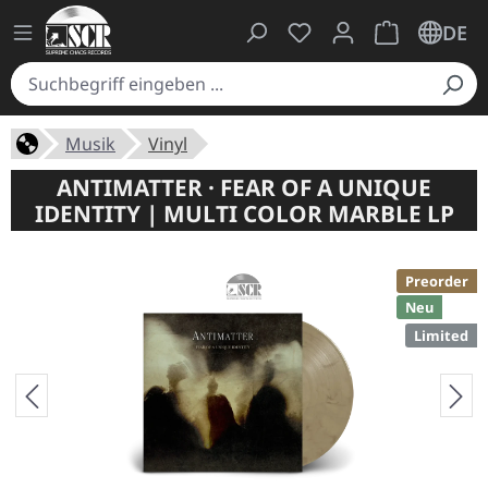
Du hast 0 Produkte auf
Warenkorb ent
DE
Musik
Vinyl
ANTIMATTER · FEAR OF A UNIQUE
IDENTITY | MULTI COLOR MARBLE LP
Preorder
Neu
Limited