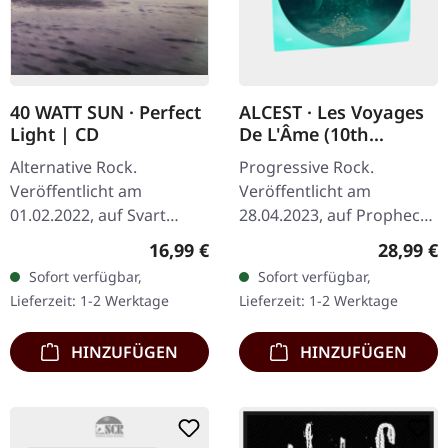
40 WATT SUN · Perfect
ALCEST · Les Voyages
Light | CD
De L'Âme (10th
Anniversary Edition) |
Alternative Rock.
Progressive Rock.
PICTURE LP
Veröffentlicht am
Veröffentlicht am
01.02.2022, auf Svart
28.04.2023, auf Prophecy
Records. Massives
Productions. Spezielle
Regulärer Preis:
Reguläre
16,99 €
28,99 €
DigiBook mit Bonus-CD
Jubiläums-Auflage als
Sofort verfügbar,
Sofort verfügbar,
und 38-seitigem Booklet.
Picture Vinyl mit
Lieferzeit: 1-2 Werktage
Lieferzeit: 1-2 Werktage
40 Watt Sun liefern mit…
goldenem Textdruck.…
HINZUFÜGEN
HINZUFÜGEN