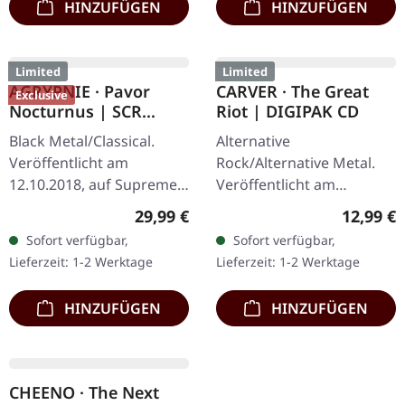
HINZUFÜGEN
HINZUFÜGEN
Limited
Limited
AGRYPNIE · Pavor
CARVER · The Great
Exclusive
Nocturnus | SCR
Riot | DIGIPAK CD
GREY/BLACK SPLATTER
Black Metal/Classical.
Alternative
2LP+7" BUNDLE
Veröffentlicht am
Rock/Alternative Metal.
12.10.2018, auf Supreme
Veröffentlicht am
Chaos Records. Schweres
08.02.2013, auf Supreme
Regulärer Preis:
Reguläre
29,99 €
12,99 €
180g Doppel-Vinyl im
Chaos Records. Limitierte
Sofort verfügbar,
Sofort verfügbar,
Gatefold-Cover mit der
Auflage als CD im DigiPak
Lieferzeit: 1-2 Werktage
Lieferzeit: 1-2 Werktage
extra 7" Single…
mit umfangreichen…
HINZUFÜGEN
HINZUFÜGEN
CHEENO · The Next