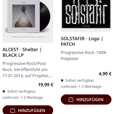
SOLSTAFIR · Logo |
PATCH
ALCEST · Shelter |
Progressive Rock. 100%
BLACK LP
Polyester
Progressive Rock/Post
Rock. Veröffentlicht am
Regulär
4,99 €
17.01.2014, auf Prophecy
Sofort verfügbar,
Productions. Schwarzes
Regulärer Preis:
19,99 €
Lieferzeit: 1-2 Werktage
Vinyl mit bedruckter
Sofort verfügbar,
Innenhülle, Schutzhülle
Lieferzeit: 1-2 Werktage
HINZUFÜGEN
und Poster…
HINZUFÜGEN