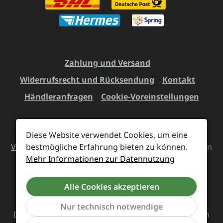
Zahlung und Versand
Widerrufsrecht und Rücksendung
Kontakt
Händleranfragen
Cookie-Voreinstellungen
Diese Website verwendet Cookies, um eine
Alle Preise inkl. gesetzl. Mehrwertsteuer zzgl.
bestmögliche Erfahrung bieten zu können.
Versandkosten
und ggf. Nachnahmegebühren, wenn
Mehr Informationen zur Datennutzung
nicht anders angegeben.
Alle Cookies akzeptieren
Vertrag widerrufen
Nur technisch notwendige
Das Team von Supreme Chaos Records rockt diesen