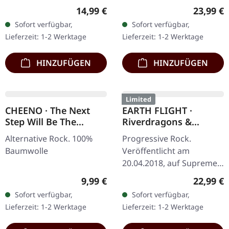
15.09.2023, auf Supreme
Regulärer Preis:
Reguläre
14,99 €
23,99 €
Chaos Records. SCR- und
Sofort verfügbar,
Sofort verfügbar,
Band-exklusive Auflage!
Lieferzeit: 1-2 Werktage
Lieferzeit: 1-2 Werktage
Transparent…
HINZUFÜGEN
HINZUFÜGEN
Limited
CHEENO · The Next
EARTH FLIGHT ·
Step Will Be The
Riverdragons &
Hardest | T-SHIRT
Elephant Dreams |
Alternative Rock. 100%
Progressive Rock.
AMBER/PURPLE 2LP
Baumwolle
Veröffentlicht am
20.04.2018, auf Supreme
Chaos Records.
Regulärer Preis:
Reguläre
9,99 €
22,99 €
Transparent Bernstein
Sofort verfügbar,
Sofort verfügbar,
Vinyl (LP1) / Transparent
Lieferzeit: 1-2 Werktage
Lieferzeit: 1-2 Werktage
Lila Vinyl (LP2) im…