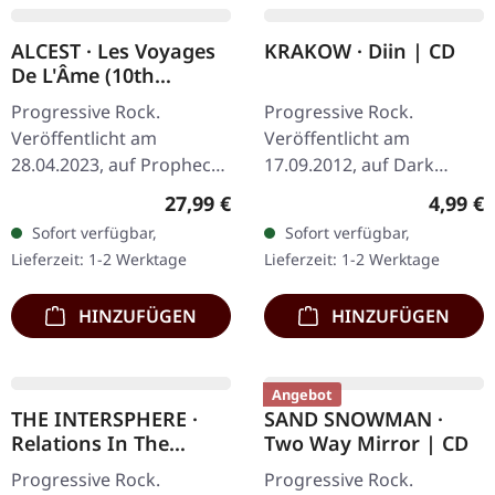
ALCEST · Les Voyages
KRAKOW · Diin | CD
De L'Âme (10th
Anniversary Edition) |
Progressive Rock.
Progressive Rock.
HARDOVER BOOK CD
Veröffentlicht am
Veröffentlicht am
28.04.2023, auf Prophecy
17.09.2012, auf Dark
Productions. CD
Essence Records. CD im
Regulärer Preis:
Regulär
27,99 €
4,99 €
Hardcover-Buch (18x18
Jewelcase. Die
Sofort verfügbar,
Sofort verfügbar,
cm, 60 Seiten) mit
norwegische Progressive-
Lieferzeit: 1-2 Werktage
Lieferzeit: 1-2 Werktage
Heißfolienprägung auf
Rock-Formation Krakow
dem Cover…
liefert…
HINZUFÜGEN
HINZUFÜGEN
Angebot
THE INTERSPHERE ·
SAND SNOWMAN ·
Relations In The
Two Way Mirror | CD
Unseen | CD
Progressive Rock.
Progressive Rock.