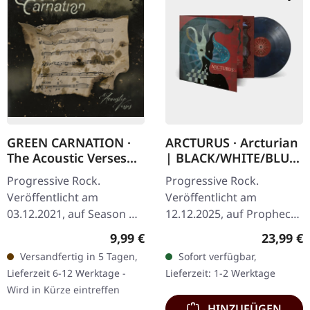
GREEN CARNATION ·
ARCTURUS · Arcturian
The Acoustic Verses
| BLACK/WHITE/BLUE
(Remaster 2021) |
LP
Progressive Rock.
Progressive Rock.
DIGIPAK CD
Veröffentlicht am
Veröffentlicht am
03.12.2021, auf Season Of
12.12.2025, auf Prophecy
Mist. Neues Remaster
Productions.
Regulärer Preis:
Reguläre
9,99 €
23,99 €
zum 15-jährigen Jubiläum
Schwarz/Weiß/Blau
Versandfertig in 5 Tagen,
Sofort verfügbar,
im DigiPak. Was passiert,
marmoriertes Vinyl im
Lieferzeit 6-12 Werktage -
Lieferzeit: 1-2 Werktage
wenn…
Gatefold-Cover mit
Wird in Kürze eintreffen
bedruckter…
HINZUFÜGEN