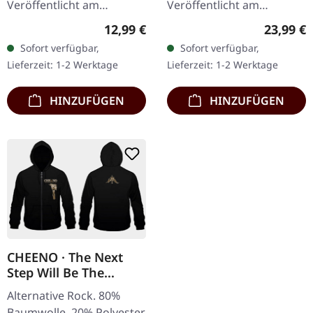
Veröffentlicht am
Veröffentlicht am
08.02.2013, auf Supreme
15.09.2023, auf Supreme
Regulärer Preis:
Reguläre
12,99 €
23,99 €
Chaos Records. Limitierte
Chaos Records. SCR- und
Sofort verfügbar,
Sofort verfügbar,
Auflage als CD im DigiPak
Band-exklusive Auflage!
Lieferzeit: 1-2 Werktage
Lieferzeit: 1-2 Werktage
mit umfangreichen…
Transparent…
HINZUFÜGEN
HINZUFÜGEN
CHEENO · The Next
Step Will Be The
Hardest | ZIPPER
Alternative Rock. 80%
Baumwolle, 20% Polyester