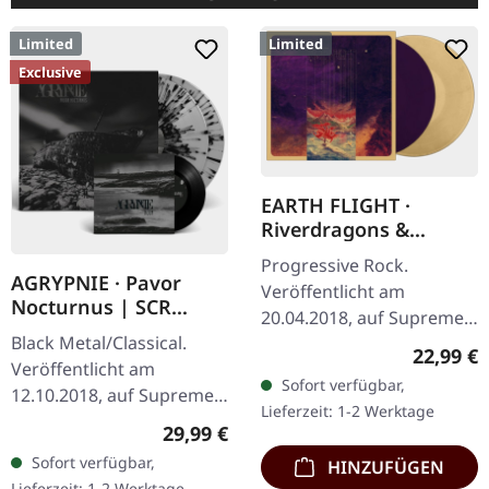
Limited
Limited
Exclusive
EARTH FLIGHT ·
Riverdragons &
Elephant Dreams |
Progressive Rock.
AMBER/PURPLE 2LP
AGRYPNIE · Pavor
Veröffentlicht am
Nocturnus | SCR
20.04.2018, auf Supreme
GREY/BLACK SPLATTER
Black Metal/Classical.
Chaos Records.
Reguläre
2LP+7" BUNDLE
22,99 €
Veröffentlicht am
Transparent Bernstein
Sofort verfügbar,
12.10.2018, auf Supreme
Vinyl (LP1) / Transparent
Lieferzeit: 1-2 Werktage
Chaos Records. Schweres
Lila Vinyl (LP2) im…
Regulärer Preis:
29,99 €
180g Doppel-Vinyl im
Sofort verfügbar,
HINZUFÜGEN
Gatefold-Cover mit der
Lieferzeit: 1-2 Werktage