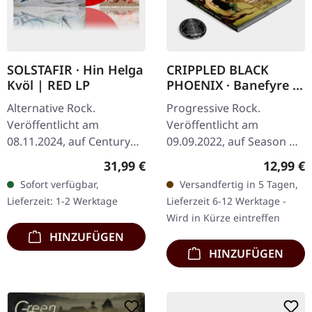
SOLSTAFIR · Hin Helga
CRIPPLED BLACK
Kvöl | RED LP
PHOENIX · Banefyre |
CD DIGIBOX
Alternative Rock.
Progressive Rock.
Veröffentlicht am
Veröffentlicht am
08.11.2024, auf Century
09.09.2022, auf Season Of
Media Records. Weißes
Mist. Deluxe Doppel-CD
Regulärer Preis:
Reguläre
31,99 €
12,99 €
Vinyl mit Insert im
DigiPak in Box mit Bonus-
Sofort verfügbar,
Versandfertig in 5 Tagen,
Gatefold, inklusive
Track und 16-seitigem
Lieferzeit: 1-2 Werktage
Lieferzeit 6-12 Werktage -
speziellem Artprint. "Hin…
Booklet,…
Wird in Kürze eintreffen
HINZUFÜGEN
HINZUFÜGEN