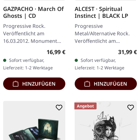
GAZPACHO · March Of
ALCEST · Spiritual
Ghosts | CD
Instinct | BLACK LP
Progressive Rock.
Progressive
Veröffentlicht am
Metal/Alternative Rock.
16.03.2012. Monument
Veröffentlicht am
2:06 Hell Freezes Over I
25.10.2019, auf Nuclear
Regulärer Preis:
Reguläre
16,99 €
31,99 €
5:45 Hell Freezes Over II
Blast Records. Schwarzes
Sofort verfügbar,
Sofort verfügbar,
4:36 Black Lily 4:58 Gold
vinyl. Alcest haben schon
Lieferzeit: 1-2 Werktage
Lieferzeit: 1-2 Werktage
Star 4:15 Hell…
immer den schmalen…
HINZUFÜGEN
HINZUFÜGEN
Angebot