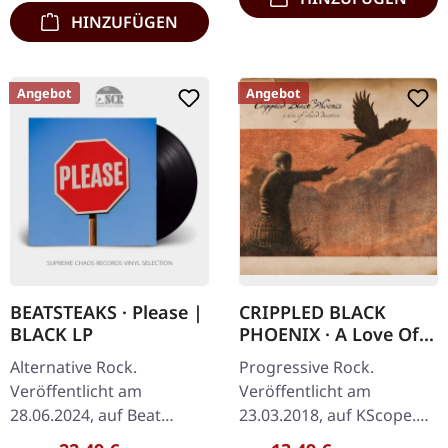
HINZUFÜGEN
Angebot
Angebot
BEATSTEAKS · Please |
CRIPPLED BLACK
BLACK LP
PHOENIX · A Love Of
Shared Disasters |
Alternative Rock.
Progressive Rock.
DIGIPAK CD
Veröffentlicht am
Veröffentlicht am
28.06.2024, auf Beat
23.03.2018, auf KScope.
Records. Schwarzes Vinyl
CD im DigiPak. Crippled
Regulärer Preis:
Regulärer Preis: