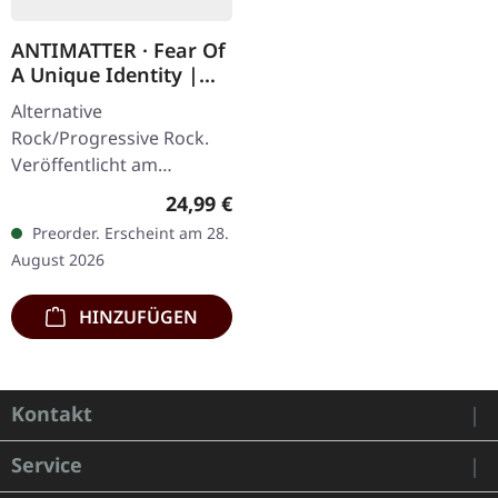
ANTIMATTER · Fear Of
A Unique Identity |
MULTI COLOR
Alternative
MARBLE LP
Rock/Progressive Rock.
Veröffentlicht am
28.08.2026, auf Prophecy
Regulärer Preis:
24,99 €
Productions. Gatefold-
Preorder. Erscheint am 28.
Cover aus mehrfarbig
August 2026
marmoriertem Vinyl. Mit…
HINZUFÜGEN
Kontakt
Service