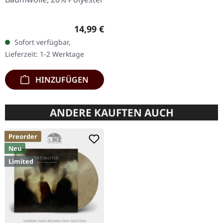
Regulärer Preis:
14,99 €
Sofort verfügbar,
Lieferzeit: 1-2 Werktage
HINZUFÜGEN
ANDERE KAUFTEN AUCH
Preorder
Neu
Limited