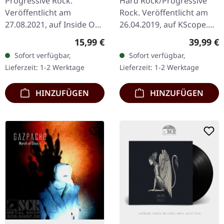
Progressive Rock.
Hard Rock/Progressive
Veröffentlicht am
Rock. Veröffentlicht am
27.08.2021, auf Inside Out
26.04.2019, auf KScope.
Music. CD im Jewelcase.
Schwarzes Doppel-Vinyl
Regulärer Preis:
Reguläre
15,99 €
39,99 €
Die norwegischen
Crippled Black Phoenix
Sofort verfügbar,
Sofort verfügbar,
Progressive-Rock-Meister
entfesseln mit "Night
Lieferzeit: 1-2 Werktage
Lieferzeit: 1-2 Werktage
Leprous liefern mit…
Raider" ihr…
HINZUFÜGEN
HINZUFÜGEN