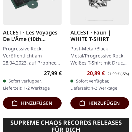
ALCEST · Les Voyages
ALCEST · Faun |
De L'Âme (10th
WHITE T-SHIRT
Anniversary Edition) |
Progressive Rock.
Post-Metal/Black
HARDOVER BOOK CD
Veröffentlicht am
Metal/Progressive Rock.
28.04.2023, auf Prophecy
Weißes T-Shirt mit Druck
Productions. CD
auf Vorderseite. Gildan
Regulärer Preis:
Verkaufspreis:
Regulärer Preis
27,99 €
20,89 €
21,99 €
(-5%)
Hardcover-Buch (18x18
Softstyle. 100%
Sofort verfügbar,
Sofort verfügbar,
cm, 60 Seiten) mit
Baumwolle.
Lieferzeit: 1-2 Werktage
Lieferzeit: 1-2 Werktage
Heißfolienprägung auf
dem Cover…
HINZUFÜGEN
HINZUFÜGEN
SUPREME CHAOS RECORDS RELEASES
FÜR DICH