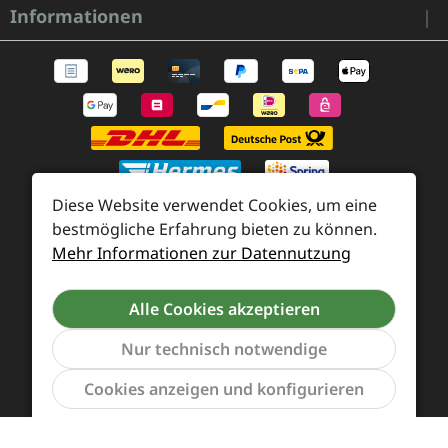
Informationen
Diese Website verwendet Cookies, um eine
bestmögliche Erfahrung bieten zu können.
Mehr Informationen zur Datennutzung
Zahlung und Versand
Widerrufsrecht und Rücksendung
Kontakt
Alle Cookies akzeptieren
Händleranfragen
Cookie-Voreinstellungen
Nur technisch notwendige
Werkzeu
Cookies anzeigen und konfigurieren
Alle Preise inkl. gesetzl. Mehrwertsteuer zzgl.
Versandkosten
und ggf. Nachnahmegebühren, wenn