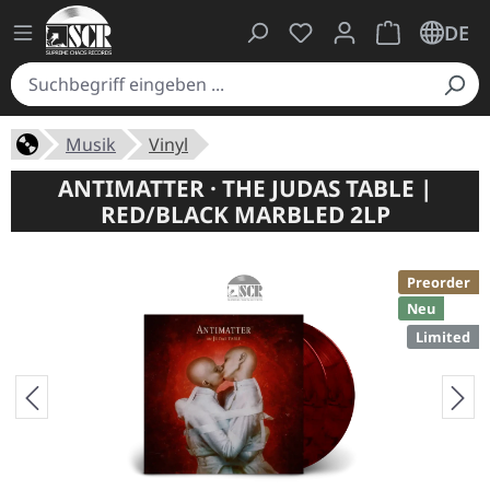
Du hast 0 Produkte auf
Warenkorb ent
DE
Musik
Vinyl
ANTIMATTER · THE JUDAS TABLE |
RED/BLACK MARBLED 2LP
Preorder
Neu
Limited