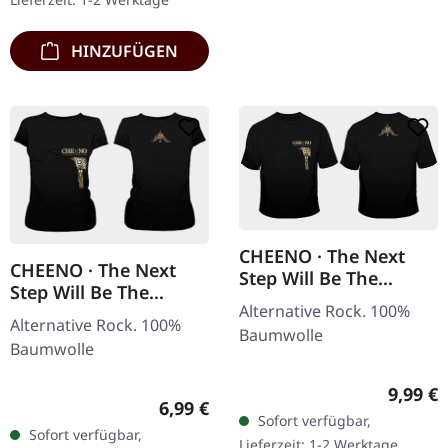
extra 7" Single…
HINZUFÜGEN
CHEENO · The Next
CHEENO · The Next
Step Will Be The
Step Will Be The
Hardest | T-SHIRT
Alternative Rock. 100%
Hardest | GIRLIE
Alternative Rock. 100%
Baumwolle
Baumwolle
Regulär
9,99 €
Regulärer Preis:
6,99 €
Sofort verfügbar,
Sofort verfügbar,
Lieferzeit: 1-2 Werktage