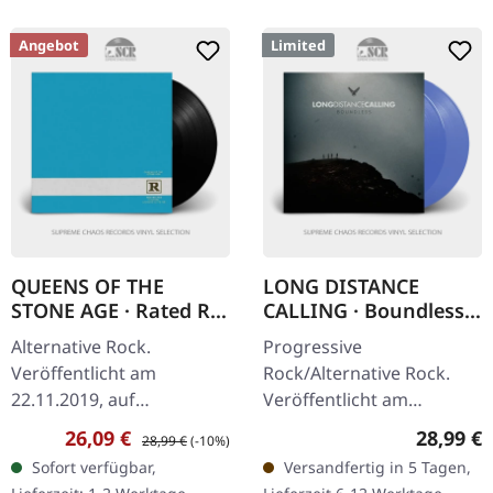
Angebot
Limited
QUEENS OF THE
LONG DISTANCE
STONE AGE · Rated R |
CALLING · Boundless |
BLUE COVER BLACK LP
TRANSPARENT BLUE
Alternative Rock.
Progressive
2LP
Veröffentlicht am
Rock/Alternative Rock.
22.11.2019, auf
Veröffentlicht am
Interscope. Schwarzes
29.11.2024, auf Svart
Verkaufspreis:
Regulärer Preis:
Reguläre
26,09 €
28,99 €
28,99 €
(-10%)
Vinyl im blauen Cover.
Records. Transparent
Sofort verfügbar,
Versandfertig in 5 Tagen,
Dieses zweite Album der
Blaues Doppel-Vinyl im