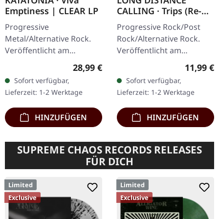
KATATONIA · Viva
LONG DISTANCE
Emptiness | CLEAR LP
CALLING · Trips (Re-
Release) | CD
Progressive
Progressive Rock/Post
Metal/Alternative Rock.
Rock/Alternative Rock.
Veröffentlicht am
Veröffentlicht am
19.06.2026, auf Peaceville
10.02.2017, auf Inside Out
Regulärer Preis:
Reguläre
28,99 €
11,99 €
Records. Klares Vinyl im
Music. CD im Jewelcase
Sofort verfügbar,
Sofort verfügbar,
Standard-Cover. Plastic
Long Distance Calling
Lieferzeit: 1-2 Werktage
Lieferzeit: 1-2 Werktage
Head exklusive,…
liefern mit…
HINZUFÜGEN
HINZUFÜGEN
SUPREME CHAOS RECORDS RELEASES
FÜR DICH
Limited
Limited
Exclusive
Exclusive