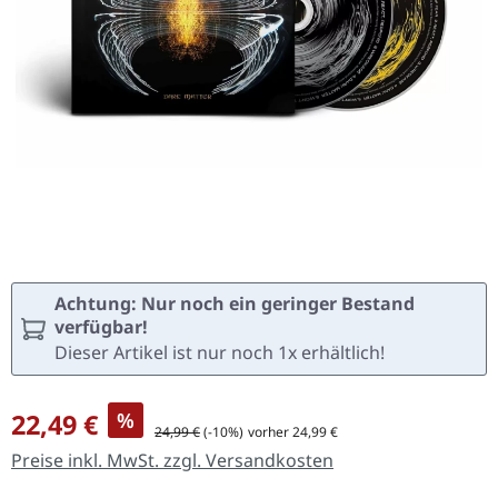
Achtung: Nur noch ein geringer Bestand
verfügbar!
Dieser Artikel ist nur noch 1x erhältlich!
Verkaufspreis:
22,49 €
%
Regulärer Preis:
24,99 €
(-10%)
vorher 24,99 €
Preise inkl. MwSt. zzgl. Versandkosten