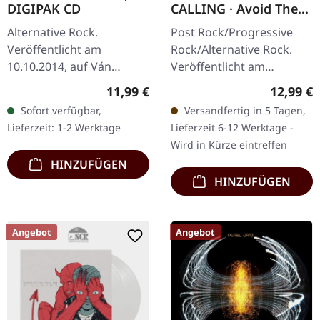
DIGIPAK CD
CALLING · Avoid The
Light (Re-Release) |
Alternative Rock.
Post Rock/Progressive
CD
Veröffentlicht am
Rock/Alternative Rock.
10.10.2014, auf Ván
Veröffentlicht am
Records. CD im DigiPack.
09.10.2009, auf
Regulärer Preis:
Reguläre
11,99 €
12,99 €
Crones Debütalbum
InsideOutMusic Catalog.
Sofort verfügbar,
Versandfertig in 5 Tagen,
"Gehenna" entfaltet sich
CD im Jewelcase. Long
Lieferzeit: 1-2 Werktage
Lieferzeit 6-12 Werktage -
als eindringliche…
Distance Calling liefern…
Wird in Kürze eintreffen
HINZUFÜGEN
HINZUFÜGEN
Angebot
Angebot