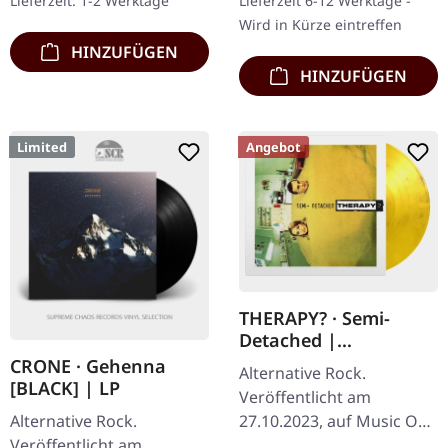
Lieferzeit: 1-2 Werktage
Lieferzeit 6-12 Werktage -
Queens of the Stone
Gatefold-Cover. Limitiert
Wird in Kürze eintreffen
Age…
auf…
HINZUFÜGEN
HINZUFÜGEN
Limited
Angebot
THERAPY? · Semi-
Detached |
YELLOW/BLACK
CRONE · Gehenna
Alternative Rock.
MARBLED LP
[BLACK] | LP
Veröffentlicht am
Alternative Rock.
27.10.2023, auf Music On
Veröffentlicht am
Vinyl. Gelb-schwarz