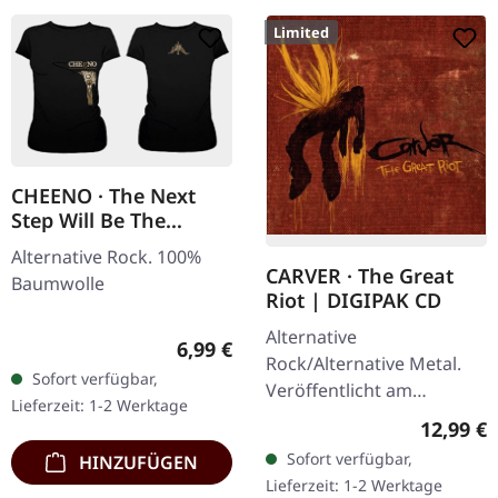
Limited
CHEENO · The Next
Step Will Be The
Hardest | GIRLIE
Alternative Rock. 100%
CARVER · The Great
Baumwolle
Riot | DIGIPAK CD
Alternative
Regulärer Preis:
6,99 €
Rock/Alternative Metal.
Sofort verfügbar,
Veröffentlicht am
Lieferzeit: 1-2 Werktage
08.02.2013, auf Supreme
Reguläre
12,99 €
Chaos Records. Limitierte
Sofort verfügbar,
HINZUFÜGEN
Auflage als CD im DigiPak
Lieferzeit: 1-2 Werktage
mit umfangreichen…