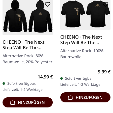
CHEENO · The Next
CHEENO · The Next
Step Will Be The
Step Will Be The
Hardest | T-SHIRT
Alternative Rock. 100%
Hardest | ZIPPER
Alternative Rock. 80%
Baumwolle
Baumwolle, 20% Polyester
Regulär
9,99 €
Regulärer Preis:
14,99 €
Sofort verfügbar,
Sofort verfügbar,
Lieferzeit: 1-2 Werktage
Lieferzeit: 1-2 Werktage
HINZUFÜGEN
HINZUFÜGEN