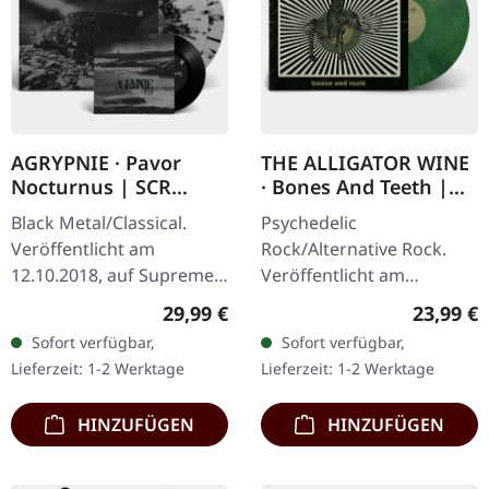
AGRYPNIE · Pavor
THE ALLIGATOR WINE
Nocturnus | SCR
· Bones And Teeth |
GREY/BLACK SPLATTER
MARBLED LP
Black Metal/Classical.
Psychedelic
2LP+7" BUNDLE
Veröffentlicht am
Rock/Alternative Rock.
12.10.2018, auf Supreme
Veröffentlicht am
Chaos Records. Schweres
15.09.2023, auf Supreme
Regulärer Preis:
Reguläre
29,99 €
23,99 €
180g Doppel-Vinyl im
Chaos Records. SCR- und
Sofort verfügbar,
Sofort verfügbar,
Gatefold-Cover mit der
Band-exklusive Auflage!
Lieferzeit: 1-2 Werktage
Lieferzeit: 1-2 Werktage
extra 7" Single…
Transparent…
HINZUFÜGEN
HINZUFÜGEN