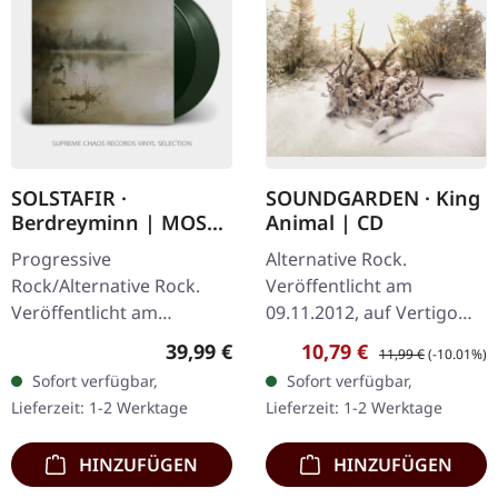
SOLSTAFIR ·
SOUNDGARDEN · King
Berdreyminn | MOSS
Animal | CD
GREEN 2LP
Progressive
Alternative Rock.
Rock/Alternative Rock.
Veröffentlicht am
Veröffentlicht am
09.11.2012, auf Vertigo
10.02.2023, auf Season Of
Records. CD im Jewelcase.
Regulärer Preis:
Verkaufspreis:
Regulärer Preis:
39,99 €
10,79 €
11,99 €
(-10.01%)
Mist. Moosgrünes
Nach einer
Sofort verfügbar,
Sofort verfügbar,
Doppel-Vinyl im Gatefold-
sechzehnjährigen Pause
Lieferzeit: 1-2 Werktage
Lieferzeit: 1-2 Werktage
Cover mit bedruckten…
kehrten Soundgarden mit
"King…
HINZUFÜGEN
HINZUFÜGEN