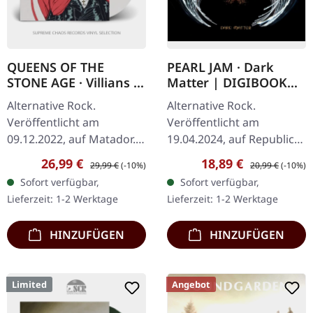
QUEENS OF THE
PEARL JAM · Dark
STONE AGE · Villians |
Matter | DIGIBOOK
OPAQUE WHITE 2LP
CD
Alternative Rock.
Alternative Rock.
Veröffentlicht am
Veröffentlicht am
09.12.2022, auf Matador.
19.04.2024, auf Republic
Opaque White Doppel-
Records. CD im Digibook.
Verkaufspreis:
Regulärer Preis:
Verkaufspreis:
Regulärer Preis:
26,99 €
18,89 €
29,99 €
(-10%)
20,99 €
(-10%)
Vinyl im Gatefold-Cover.
Nach einer sechsjährigen
Sofort verfügbar,
Sofort verfügbar,
Queens of the Stone Age
Pause von
Lieferzeit: 1-2 Werktage
Lieferzeit: 1-2 Werktage
kehren mit ihrem…
Studioaufnahmen kehren
Pearl…
HINZUFÜGEN
HINZUFÜGEN
Limited
Angebot