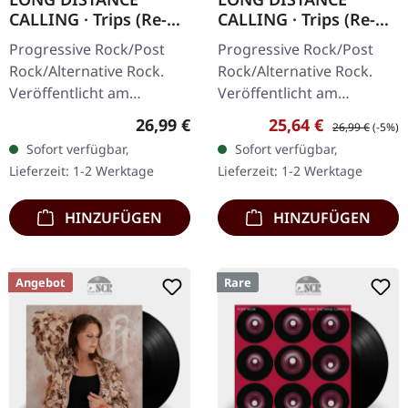
CALLING · Trips (Re-
CALLING · Trips (Re-
Release) |
Release) | WHITE 2LP
Progressive Rock/Post
Progressive Rock/Post
SILVER/BLACK 2LP
Rock/Alternative Rock.
Rock/Alternative Rock.
Veröffentlicht am
Veröffentlicht am
17.06.2022, auf
17.06.2022, auf
Regulärer Preis:
Verkaufspreis:
Regulärer Preis
26,99 €
25,64 €
26,99 €
(-5%)
Construction Records. Re-
Construction Records. Re-
Sofort verfügbar,
Sofort verfügbar,
Release als
Release als weißes
Lieferzeit: 1-2 Werktage
Lieferzeit: 1-2 Werktage
Silber/Schwarz
Doppel-Vinyl mit Etching…
marmoriertes…
HINZUFÜGEN
HINZUFÜGEN
Angebot
Rare