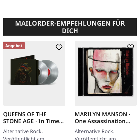
MAILORDER-EMPFEHLUNGEN FÜR
DICH
Angebot
QUEENS OF THE
MARILYN MANSON ·
STONE AGE · In Times
One Assassination
New Roman... |
Under God - Chapter 1
Alternative Rock.
Alternative Rock.
SILVER 2LP
| CD
Veröffentlicht am
Veröffentlicht am