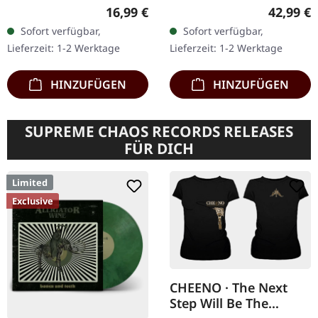
Records. Massives
Media Records.
Regulärer Preis:
Reguläre
16,99 €
42,99 €
DigiBook mit Bonus-CD
Limitiertes Boxset, enthält
Sofort verfügbar,
Sofort verfügbar,
und 38-seitigem Booklet.
eine Digipak CD, Armband
Lieferzeit: 1-2 Werktage
Lieferzeit: 1-2 Werktage
40 Watt Sun liefern mit…
aus…
HINZUFÜGEN
HINZUFÜGEN
SUPREME CHAOS RECORDS RELEASES
FÜR DICH
Limited
Exclusive
CHEENO · The Next
Step Will Be The