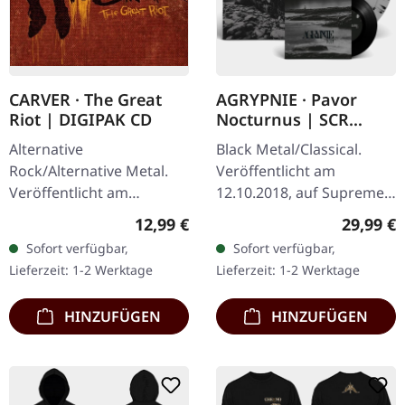
CARVER · The Great
AGRYPNIE · Pavor
Riot | DIGIPAK CD
Nocturnus | SCR
GREY/BLACK SPLATTER
Alternative
Black Metal/Classical.
2LP+7" BUNDLE
Rock/Alternative Metal.
Veröffentlicht am
Veröffentlicht am
12.10.2018, auf Supreme
08.02.2013, auf Supreme
Chaos Records. Schweres
Regulärer Preis:
Reguläre
12,99 €
29,99 €
Chaos Records. Limitierte
180g Doppel-Vinyl im
Sofort verfügbar,
Sofort verfügbar,
Auflage als CD im DigiPak
Gatefold-Cover mit der
Lieferzeit: 1-2 Werktage
Lieferzeit: 1-2 Werktage
mit umfangreichen…
extra 7" Single…
HINZUFÜGEN
HINZUFÜGEN