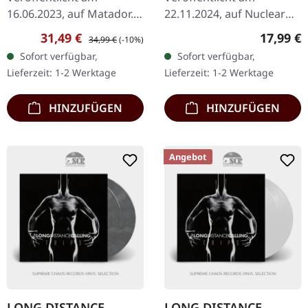
16.06.2023, auf Matador.
22.11.2024, auf Nuclear
Silberfarbenes Doppel-
Blast Records. Jewelcase
Verkaufspreis:
Regulärer Preis:
Reguläre
31,49 €
17,99 €
34,99 €
(-10%)
Vinyl im Gatefold-Cover.
CD "One Assassination
Sofort verfügbar,
Sofort verfügbar,
Queens of the Stone Age
Under God - Chapter 1"
Lieferzeit: 1-2 Werktage
Lieferzeit: 1-2 Werktage
kehren mit ihrem…
von Marilyn Manson…
HINZUFÜGEN
HINZUFÜGEN
Angebot
LONG DISTANCE
LONG DISTANCE