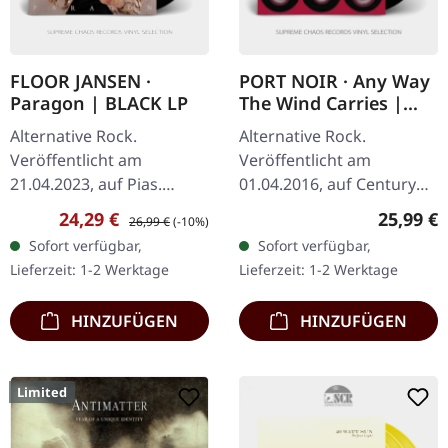
FLOOR JANSEN ·
PORT NOIR · Any Way
Paragon | BLACK LP
The Wind Carries |
BLACK LP+CD
Alternative Rock.
Alternative Rock.
Veröffentlicht am
Veröffentlicht am
21.04.2023, auf Pias.
01.04.2016, auf Century
Schwarzes Vinyl. Floor
Media Records.
Verkaufspreis:
Regulärer Preis:
Reguläre
24,29 €
25,99 €
26,99 €
(-10%)
Jansen, die kraftvolle
Schwarzes Vinyl im
Sofort verfügbar,
Sofort verfügbar,
Sängerin, die als
Standard-Cover mit
Lieferzeit: 1-2 Werktage
Lieferzeit: 1-2 Werktage
Frontfrau der
bedruckter Innenhülle mit
symphonischen…
Album auf…
HINZUFÜGEN
HINZUFÜGEN
Limited