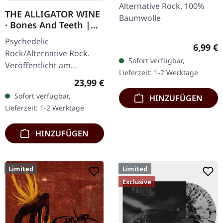
Hardest | GIRLIE
Alternative Rock. 100%
THE ALLIGATOR WINE
Baumwolle
· Bones And Teeth |
MARBLED LP
Psychedelic
Regulär
6,99 €
Rock/Alternative Rock.
Sofort verfügbar,
Veröffentlicht am
Lieferzeit: 1-2 Werktage
15.09.2023, auf Supreme
Regulärer Preis:
23,99 €
Chaos Records. SCR- und
Sofort verfügbar,
HINZUFÜGEN
Band-exklusive Auflage!
Lieferzeit: 1-2 Werktage
Transparent…
HINZUFÜGEN
Limited
Limited
Exclusive