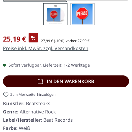
Verkaufspreis:
25,19 €
%
Regulärer Preis:
27,99 €
(-10%)
vorher 27,99 €
Preise inkl. MwSt. zzgl. Versandkosten
Sofort verfügbar, Lieferzeit: 1-2 Werktage
IN DEN WARENKORB
Zum Merkzettel hinzufügen
Künstler:
Beatsteaks
Genre:
Alternative Rock
Label/Hersteller:
Beat Records
Farbe:
Weiß