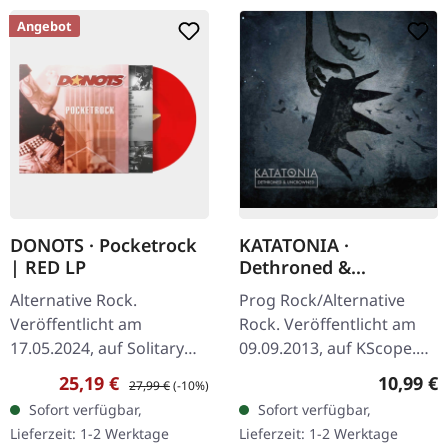
Angebot
DONOTS · Pocketrock
KATATONIA ·
| RED LP
Dethroned &
Uncrowned | DIGIPAK
Alternative Rock.
Prog Rock/Alternative
CD
Veröffentlicht am
Rock. Veröffentlicht am
17.05.2024, auf Solitary
09.09.2013, auf KScope.
Man Records. Rotes Vinyl.
CD im DigiPack.
Verkaufspreis:
Regulärer Preis:
Reguläre
25,19 €
10,99 €
27,99 €
(-10%)
"Dethroned &
Sofort verfügbar,
Sofort verfügbar,
Uncrowned" ist ein
Lieferzeit: 1-2 Werktage
Lieferzeit: 1-2 Werktage
mutiges künstlerisches…