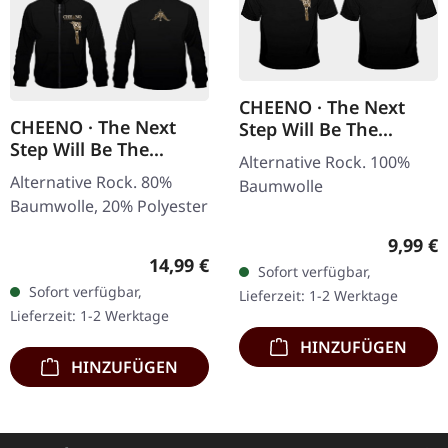
CHEENO · The Next
CHEENO · The Next
Step Will Be The
Step Will Be The
Hardest | T-SHIRT
Alternative Rock. 100%
Hardest | ZIPPER
Alternative Rock. 80%
Baumwolle
Baumwolle, 20% Polyester
Regulär
9,99 €
Regulärer Preis:
14,99 €
Sofort verfügbar,
Sofort verfügbar,
Lieferzeit: 1-2 Werktage
Lieferzeit: 1-2 Werktage
HINZUFÜGEN
HINZUFÜGEN