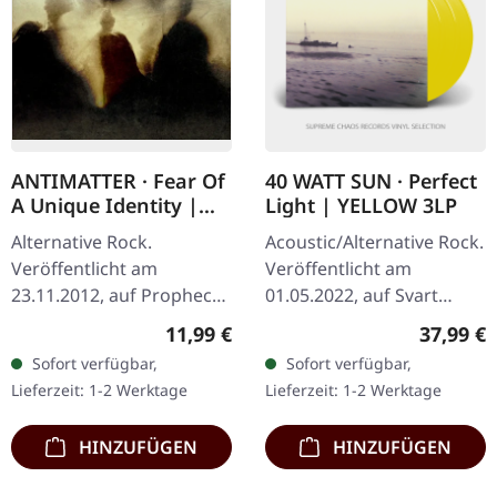
ANTIMATTER · Fear Of
40 WATT SUN · Perfect
A Unique Identity |
Light | YELLOW 3LP
DIGIPAK CD
Alternative Rock.
Acoustic/Alternative Rock.
Veröffentlicht am
Veröffentlicht am
23.11.2012, auf Prophecy
01.05.2022, auf Svart
Productions. CD im
Records. Gelbes Doppel-
Regulärer Preis:
Reguläre
11,99 €
37,99 €
DigiPak inkl. 2
Vinyl im Gatefold-Cover
Sofort verfügbar,
Sofort verfügbar,
Bonustracks und
mit Bonus-12" im Picture-
Lieferzeit: 1-2 Werktage
Lieferzeit: 1-2 Werktage
erweitertem Booklet,
Disc-Cover…
limitiert. "Fear…
HINZUFÜGEN
HINZUFÜGEN