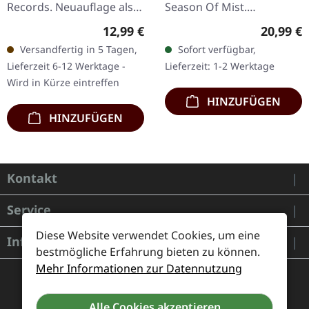
Records. Neuauflage als
Season Of Mist.
CD im DigiPak. "Unlock
Schwarzes Vinyl. Die
Regulärer Preis:
Reguläre
12,99 €
20,99 €
the Shrine" von The Ruins
ukrainischen Atmospheric
Versandfertig in 5 Tagen,
Sofort verfügbar,
of Beverast ist ein…
Black Metal-Legenden
Lieferzeit 6-12 Werktage -
Lieferzeit: 1-2 Werktage
Drudkh kehren mit…
Wird in Kürze eintreffen
HINZUFÜGEN
HINZUFÜGEN
Kontakt
Service
Diese Website verwendet Cookies, um eine
Informationen
bestmögliche Erfahrung bieten zu können.
Mehr Informationen zur Datennutzung
Alle Cookies akzeptieren