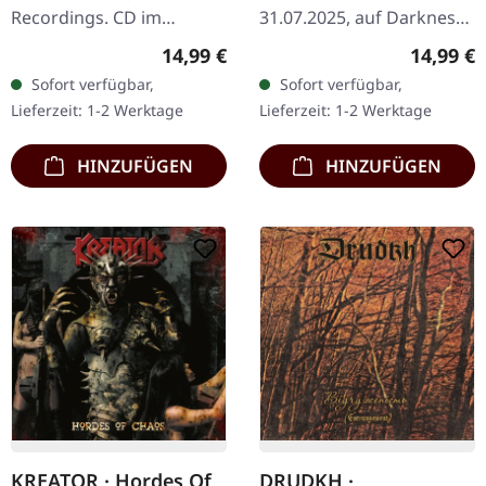
Recordings. CD im
31.07.2025, auf Darkness
DigiPak. Fünf Jahre sind
Shall Rise Productions.
Regulärer Preis:
Reguläre
14,99 €
14,99 €
eine lange Zeit im Metal,
Schwarze Kassette, 5-
Sofort verfügbar,
Sofort verfügbar,
aber Vreid kehren mit
Panel-Cover, limitiert auf
Lieferzeit: 1-2 Werktage
Lieferzeit: 1-2 Werktage
"The…
500…
HINZUFÜGEN
HINZUFÜGEN
KREATOR · Hordes Of
DRUDKH ·