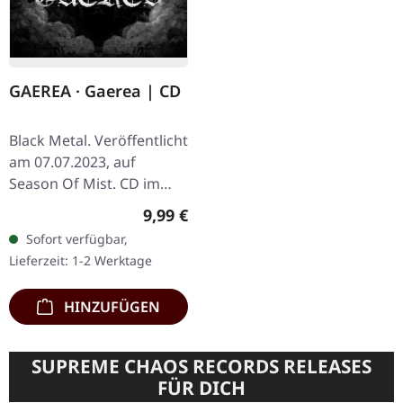
GAEREA · Gaerea | CD
Black Metal. Veröffentlicht
am 07.07.2023, auf
Season Of Mist. CD im
Jewelcase mit Bonus-
Regulärer Preis:
9,99 €
Track und 12-seitigem
Sofort verfügbar,
Booklet. Die
Lieferzeit: 1-2 Werktage
portugiesische…
HINZUFÜGEN
SUPREME CHAOS RECORDS RELEASES
FÜR DICH