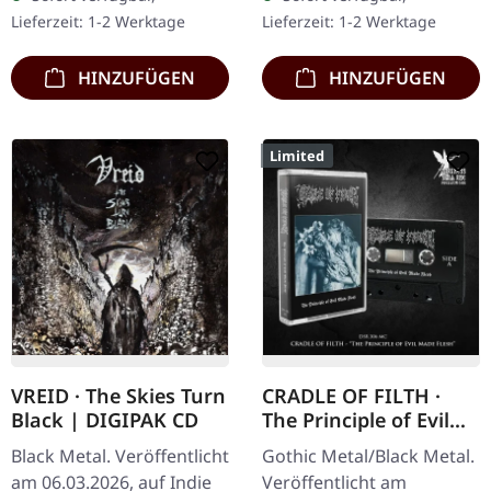
"Veneration of Medieval…
Wrath machen keine…
Lieferzeit: 1-2 Werktage
Lieferzeit: 1-2 Werktage
HINZUFÜGEN
HINZUFÜGEN
Limited
VREID · The Skies Turn
CRADLE OF FILTH ·
Black | DIGIPAK CD
The Principle of Evil
Made Flesh | BLACK
Black Metal. Veröffentlicht
Gothic Metal/Black Metal.
TAPE
am 06.03.2026, auf Indie
Veröffentlicht am