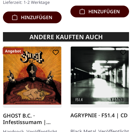
Lieferzeit: 1-2 Werktage
Nocte…
HINZUFÜGEN
HINZUFÜGEN
ANDERE KAUFTEN AUCH
Angebot
AGRYPNIE · F51.4 | CD
GHOST B.C. ·
Infestissumam |
DIGISLEEVE CD
Black Metal. Veröffentlicht
Hardrock. Veröffentlicht