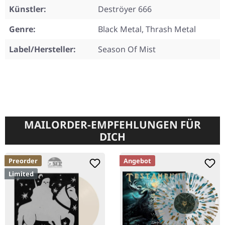
Künstler:
Deströyer 666
Genre:
Black Metal, Thrash Metal
Label/Hersteller:
Season Of Mist
MAILORDER-EMPFEHLUNGEN FÜR
DICH
Preorder
Angebot
Limited