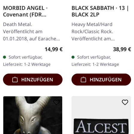
MORBID ANGEL ·
BLACK SABBATH · 13 |
Covenant (FDR
BLACK 2LP
Remaster) | DIGIPAK
Death Metal.
Heavy Metal/Hard
CD
Veröffentlicht am
Rock/Classic Rock.
01.01.2018, auf Earache
Veröffentlicht am
Records. CD im DigiPak.
07.06.2013, auf Mercury
Regulärer Preis:
Reguläre
14,99 €
38,99 €
Full Dynamic Range
Records. Schwarzes
Sofort verfügbar,
Sofort verfügbar,
Remaster. Morbid Angels
Doppel-Vinyl im Gatefold-
Lieferzeit: 1-2 Werktage
Lieferzeit: 1-2 Werktage
drittes Studioalbum…
Cover. Nach 35 Jahren…
HINZUFÜGEN
HINZUFÜGEN