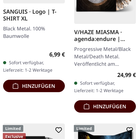
SANGUIS · Logo | T-
SHIRT XL
Black Metal. 100%
V/HAZE MIASMA ·
Baumwolle
agenda:endure |
SPLATTER LP
Progressive Metal/Black
Regulärer Preis:
6,99 €
Metal/Death Metal.
Sofort verfügbar,
Veröffentlicht am
Lieferzeit: 1-2 Werktage
08.12.2023, auf Supreme
Reguläre
24,99 €
Chaos Records. SCR
Sofort verfügbar,
HINZUFÜGEN
Exklusives Ultra
Lieferzeit: 1-2 Werktage
Clear/Silber/Gold/Schwar
z…
HINZUFÜGEN
Limited
Limited
Exclusive