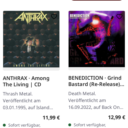
BENEDICTION · Grind
ANTHRAX · Among
Bastard (Re-Release) |
The Living | CD
CD
Death Metal.
Thrash Metal.
Veröffentlicht am
Veröffentlicht am
16.09.2022, auf Back On
03.01.1995, auf Island
Black. CD im Jewelcase.
Records. CD im Jewelcase.
Reguläre
Regulärer Preis:
12,99 €
11,99 €
Benedictions „Grind
Als Anthrax 1987 "Among
Sofort verfügbar,
Sofort verfügbar,
Bastard“ stellt ein