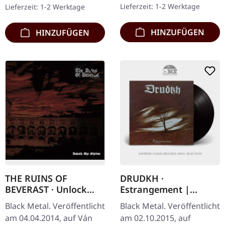
The Living"
Lieferzeit: 1-2 Werktage
Lieferzeit: 1-2 Werktage
beeindruckendes
veröffentlichten, lieferten
Denkmal in den…
sie…
HINZUFÜGEN
HINZUFÜGEN
THE RUINS OF
DRUDKH ·
BEVERAST · Unlock
Estrangement |
The Shrine (Re-
BLACK LP
Black Metal. Veröffentlicht
Black Metal. Veröffentlicht
Release) | DIGIPAK CD
am 04.04.2014, auf Ván
am 02.10.2015, auf