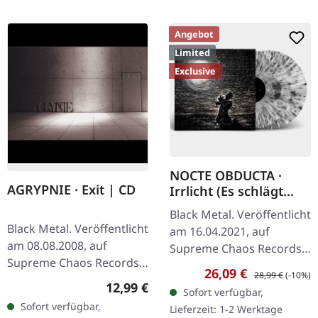
Angebot
Limited
Exclusive
NOCTE OBDUCTA ·
AGRYPNIE · Exit | CD
Irrlicht (Es schlägt
dem Mond ein kaltes
Black Metal. Veröffentlicht
Herz) | SPLATTER 2LP
Black Metal. Veröffentlicht
am 16.04.2021, auf
am 08.08.2008, auf
Supreme Chaos Records.
Supreme Chaos Records.
Ultra Clear Doppel-Vinyl
Verkaufspreis:
Regulärer Preis:
26,09 €
28,99 €
(-10%)
CD im Jewelcase mit 12-
mit grauen, weißen und
Regulärer Preis:
12,99 €
Sofort verfügbar,
seitigem Booklet. Mit
schwarzen Splatters im…
Sofort verfügbar,
Lieferzeit: 1-2 Werktage
AGRYPNIE bricht ex-