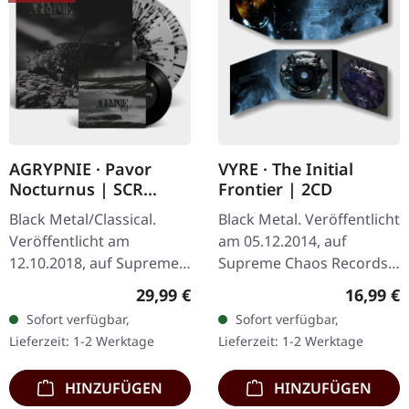
AGRYPNIE · Pavor
VYRE · The Initial
Nocturnus | SCR
Frontier | 2CD
GREY/BLACK SPLATTER
Black Metal/Classical.
Black Metal. Veröffentlicht
2LP+7" BUNDLE
Veröffentlicht am
am 05.12.2014, auf
12.10.2018, auf Supreme
Supreme Chaos Records.
Chaos Records. Schweres
Limitierte Auflage als
Regulärer Preis:
Reguläre
29,99 €
16,99 €
180g Doppel-Vinyl im
aufwändiger Dreifach-
Sofort verfügbar,
Sofort verfügbar,
Gatefold-Cover mit der
Klapp-DigiPak mit 2 CDs:
Lieferzeit: 1-2 Werktage
Lieferzeit: 1-2 Werktage
extra 7" Single…
The…
HINZUFÜGEN
HINZUFÜGEN