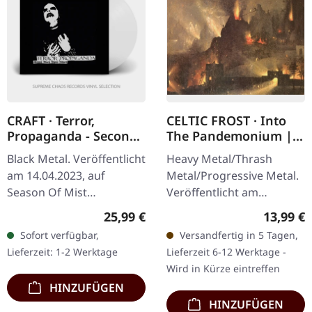
CRAFT · Terror,
CELTIC FROST · Into
Propaganda - Second
The Pandemonium |
Black Metal Attack |
DIGIPAK CD
Black Metal. Veröffentlicht
Heavy Metal/Thrash
CRYSTAL CLEAR LP
am 14.04.2023, auf
Metal/Progressive Metal.
Season Of Mist
Veröffentlicht am
Underground Activists.
26.04.2019, auf Noise. CD
Regulärer Preis:
Reguläre
25,99 €
13,99 €
Crystal Clear Vinyl,
im Digipak,
Sofort verfügbar,
Versandfertig in 5 Tagen,
limitiert auf 500 Stück. In
Wiederveröffentlichung,
Lieferzeit: 1-2 Werktage
Lieferzeit 6-12 Werktage -
der Welt des…
remastered. Mann, was
Wird in Kürze eintreffen
für…
HINZUFÜGEN
HINZUFÜGEN