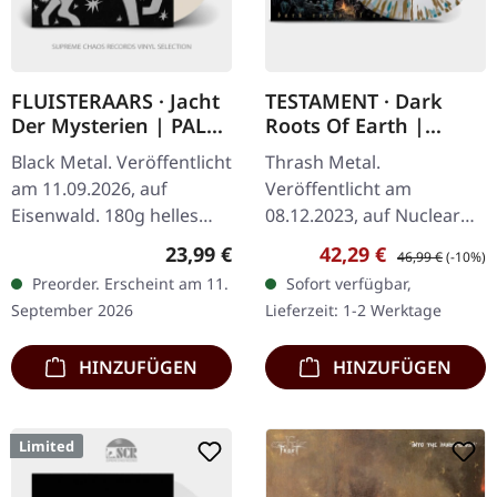
FLUISTERAARS · Jacht
TESTAMENT · Dark
Der Mysterien | PALE
Roots Of Earth |
BONE LP
CLEAR/GOLD/GREEN
Black Metal. Veröffentlicht
Thrash Metal.
SPLATTER 2LP
am 11.09.2026, auf
Veröffentlicht am
Eisenwald. 180g helles
08.12.2023, auf Nuclear
Knochen-Vinyl im
Blast Records. Clear
Regulärer Preis:
Verkaufspreis:
Regulärer Preis:
23,99 €
42,29 €
46,99 €
(-10%)
Standard-Cover mit
Doppel-Vinyl mit
Preorder. Erscheint am 11.
Sofort verfügbar,
solidem Rückwand-Cover
goldenem & grünem
September 2026
Lieferzeit: 1-2 Werktage
und schwerem…
Splatter im Gatefold-
Cover. Es gibt…
HINZUFÜGEN
HINZUFÜGEN
Limited