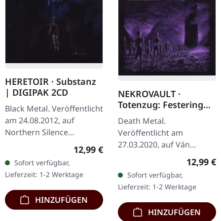
HERETOIR · Substanz
| DIGIPAK 2CD
NEKROVAULT ·
Totenzug: Festering
Black Metal. Veröffentlicht
Peregrination |
am 24.08.2012, auf
Death Metal.
DIGIPACK CD
Northern Silence
Veröffentlicht am
Productions. Doppel-CD
27.03.2020, auf Ván
Regulärer Preis:
12,99 €
im 8-seitigem Booklet.
Records. Limitierte
Reguläre
12,99 €
Sofort verfügbar,
Heretoir liefern mit
Erstauflage als DigiPak.
Lieferzeit: 1-2 Werktage
Sofort verfügbar,
„Substanz" etwas…
"Totenzug: Festering
Lieferzeit: 1-2 Werktage
Peregrination" ist eine…
HINZUFÜGEN
HINZUFÜGEN