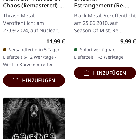
Chaos (Remastered) |
Estrangement (Re-
CD
Release) | CD
Thrash Metal.
Black Metal. Veröffentlicht
Veröffentlicht am
am 25.06.2010, auf
27.09.2024, auf Nuclear
Season Of Mist. Re-
Blast Records. CD im
Release, CD im Jewelcase.
Regulärer Preis:
Regulär
11,99 €
9,99 €
Jewelcase. Als die
Das Album
Versandfertig in 5 Tagen,
Sofort verfügbar,
deutschen Thrash-
"Estrangement" von
Lieferzeit 6-12 Werktage -
Lieferzeit: 1-2 Werktage
Legenden Kreator 2009
Drudkh ist ein Zeugnis
Wird in Kürze eintreffen
"Hordes of…
für…
HINZUFÜGEN
HINZUFÜGEN