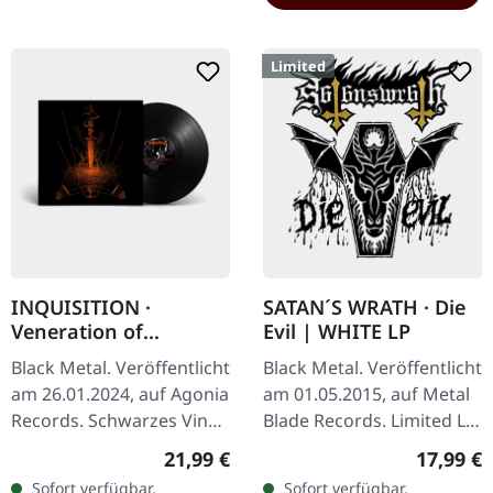
Limited
INQUISITION ·
SATAN´S WRATH · Die
Veneration of
Evil | WHITE LP
Medieval Mysticism
Black Metal. Veröffentlicht
Black Metal. Veröffentlicht
and Cosmological
am 26.01.2024, auf Agonia
am 01.05.2015, auf Metal
Violence | BLACK LP
Records. Schwarzes Vinyl
Blade Records. Limited LP
im Gatefold-Cover.
in 180g WHITE Vinyl incl.
Regulärer Preis:
Reguläre
21,99 €
17,99 €
Inquisition liefert mit
Patch, ltd. 222 Satan's
Sofort verfügbar,
Sofort verfügbar,