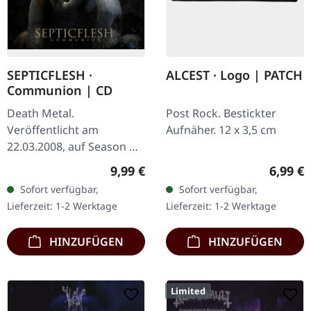
SEPTICFLESH ·
ALCEST · Logo | PATCH
Communion | CD
Death Metal.
Post Rock. Bestickter
Veröffentlicht am
Aufnäher. 12 x 3,5 cm
22.03.2008, auf Season Of
Mist. CD im Jewelcase. Die
Regulärer Preis:
Regulär
9,99 €
6,99 €
griechischen
Sofort verfügbar,
Sofort verfügbar,
symphonischen Death
Lieferzeit: 1-2 Werktage
Lieferzeit: 1-2 Werktage
Metal Giganten
Septicflesh…
HINZUFÜGEN
HINZUFÜGEN
Limited