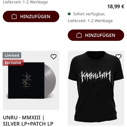
Lieferzeit: 1-2 Werktage
Chaos Records.
Reguläre
18,99 €
Transparent rotes Vinyl
Sofort verfügbar,
HINZUFÜGEN
im Gatefold-Cover,
Lieferzeit: 1-2 Werktage
nummeriert, limitiert auf
400…
HINZUFÜGEN
Limited
Exclusive
UNRU · MMXIII |
SILVER LP+PATCH LP