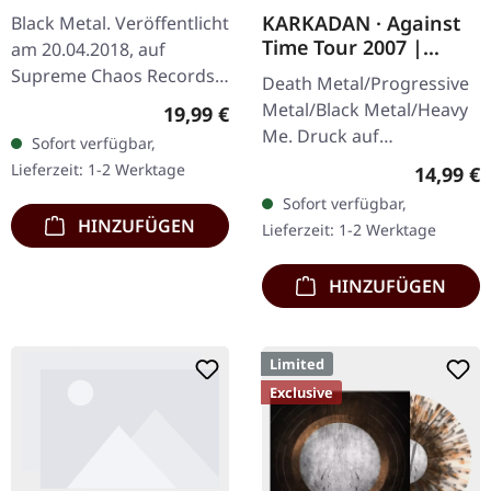
KARKADAN · Against
Black Metal. Veröffentlicht
Time Tour 2007 |
am 20.04.2018, auf
GIRLIE
Supreme Chaos Records.
Death Metal/Progressive
Exklusives silbernes Vinyl -
Metal/Black Metal/Heavy
Regulärer Preis:
19,99 €
nur beim SCR Mailorder,
Me. Druck auf
Sofort verfügbar,
mit rundem Logo-Patch!…
Vorderseite und
Lieferzeit: 1-2 Werktage
Reguläre
14,99 €
Rückseite. Front Logo,
Sofort verfügbar,
Rückseite: Tourdaten.
HINZUFÜGEN
Lieferzeit: 1-2 Werktage
100% Baumwolle
HINZUFÜGEN
Limited
Exclusive