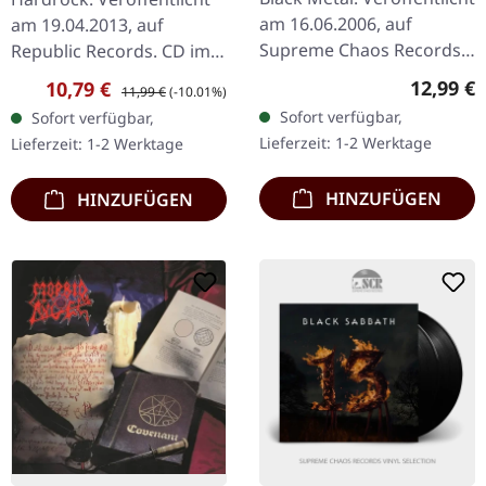
am 16.06.2006, auf
am 19.04.2013, auf
Supreme Chaos Records.
Republic Records. CD im
CD im Jewelcase mit 12-
Digisleeve Cover
Reguläre
12,99 €
Verkaufspreis:
Regulärer Preis:
10,79 €
11,99 €
(-10.01%)
seitigem Booklet. Als
Infestissumam stellt eine
Sofort verfügbar,
Sofort verfügbar,
Agrypnie 2006 „F51.4"…
fesselnde Fortsetzung
Lieferzeit: 1-2 Werktage
Lieferzeit: 1-2 Werktage
der…
HINZUFÜGEN
HINZUFÜGEN