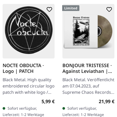
Limited
NOCTE OBDUCTA ·
BONJOUR TRISTESSE ·
Logo | PATCH
Against Leviathan |
ECO RECYCLED VINYL
Black Metal. High quality
Black Metal. Veröffentlicht
LP
embroidered circular logo
am 07.04.2023, auf
patch with white logo /
Supreme Chaos Records.
black background,
Recycletes Eco-Vinyl mit
Regulärer Preis:
Reguläre
5,99 €
21,99 €
embroidered edge. Size
Insert, Download-Code,
Sofort verfügbar,
Sofort verfügbar,
ca. 10 cm diameter
limitiert auf 200…
Lieferzeit: 1-2 Werktage
Lieferzeit: 1-2 Werktage