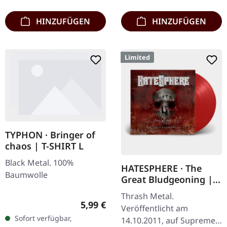
HINZUFÜGEN
HINZUFÜGEN
Limited
TYPHON · Bringer of
chaos | T-SHIRT L
Black Metal. 100%
HATESPHERE · The
Baumwolle
Great Bludgeoning |
TRANSPARENT RED LP
Thrash Metal.
Regulärer Preis:
5,99 €
Veröffentlicht am
Sofort verfügbar,
14.10.2011, auf Supreme