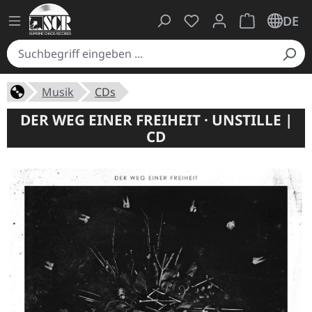
Du hast 0 Produkte auf
Warenkorb ent
DE
Musik
CDs
DER WEG EINER FREIHEIT · UNSTILLE |
CD