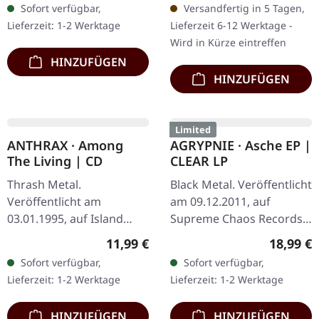
Veröffentlicht am
Supreme Chaos Records.
19.01.2002, auf Supreme
CD im Jewelcase mit 12-
Regulärer Preis:
9,99 €
Reguläre
12,99 €
Chaos Records. CD im
seitigem Booklet. Mit
Sofort verfügbar,
Sofort verfügbar,
Jewelcase. Neuauflage mit
AGRYPNIE bricht ex-
Lieferzeit: 1-2 Werktage
Lieferzeit: 1-2 Werktage
neuem Artwork,…
Nocte…
HINZUFÜGEN
HINZUFÜGEN
Limited
NOCTE OBDUCTA ·
NAGELFAR · Alte