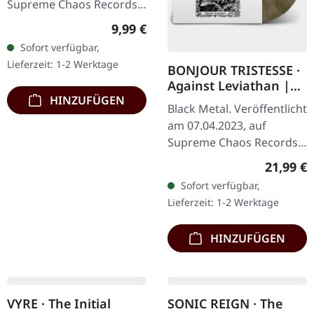
Lieferzeit: 1-2 Werktage
Schweres transparent
Reguläre
19,99 €
bronze farbenes Vinyl im
Sofort verfügbar,
HINZUFÜGEN
Gatefold-Cover mit
Lieferzeit: 1-2 Werktage
exklusivem…
HINZUFÜGEN
Angebot
Limited
SANGUIS · Infernum
ASMODEUS · Phalanx
Infinitum | T-SHIRT XL
Inferna | BLACK LP