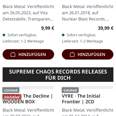
BLUT AUS NORD ·
MAYHEM · Atavistic
Memoria Vetusta I -
Black Disorder /
Fathers Of The Icy Age
Kommando | GREY LP
Black Metal. Veröffentlicht
Black Metal. Veröffentlicht
| DIGIPAK CD
am 24.09.2021, auf
am 09.07.2021, auf
Debemur Morti
Century Media Records.
Productions. CD im
Graues Vinyl mit
Regulärer Preis:
Reguläre
15,99 €
21,99 €
DigiPak. Das legendäre
Wendecover mit Insert.
Sofort verfügbar,
Sofort verfügbar,
„Memoria Vetusta I -
Limitiert auf 300
Lieferzeit: 1-2 Werktage
Lieferzeit: 1-2 Werktage
Fathers of the Icy Age“…
Exemplare. Die…
HINZUFÜGEN
HINZUFÜGEN
Limited