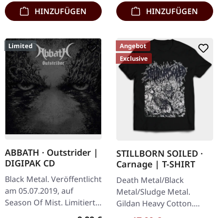
HINZUFÜGEN
HINZUFÜGEN
Limited
Angebot
Exclusive
ABBATH · Outstrider |
STILLBORN SOILED ·
DIGIPAK CD
Carnage | T-SHIRT
Black Metal. Veröffentlicht
Death Metal/Black
am 05.07.2019, auf
Metal/Sludge Metal.
Season Of Mist. Limitierte
Gildan Heavy Cotton.
Erstauflage im DigiPak.
100% Baumwolle.