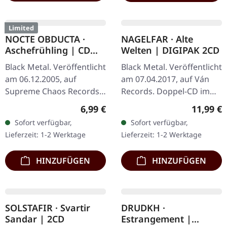
Limited
Limited
Exclusive
WIND IN HIS HAIR ·
HORRESQUE · Chasms
Future Primitives |
Pt. II - The Devouring
SPLATTER LP
Exorbitance |
Black Metal/Sludge.
Death Metal/Black
MARBLED LP
Veröffentlicht am
Metal/Thrash Metal.
31.03.2023, auf Supreme
Veröffentlicht am
Chaos Records. SCR-
22.03.2024, auf Supreme
Regulärer Preis:
Reguläre
24,99 €
24,99 €
exklusives Ultra Clear
Chaos Records. Exklusives
Sofort verfügbar,
Sofort verfügbar,
Vinyl mit schwarzen und
'Malstrom
Lieferzeit: 1-2 Werktage
Lieferzeit: 1-2 Werktage
weißen Splattern mit…
Clear/Grün/Schwarz
marmoriertes'…