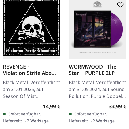
REVENGE ·
WORMWOOD · The
Violation.Strife.Abomi
Star | PURPLE 2LP
nate | CD DIGIPAK
Black Metal. Veröffentlicht
Black Metal. Veröffentlicht
am 31.01.2025, auf
am 31.05.2024, auf Sound
Season Of Mist
Pollution. Purple Doppel-
Underground Activists.
Vinyl. Wormwood kehrt
Regulärer Preis:
Reguläre
14,99 €
33,99 €
CD im Deluxe-Digipak mit
mit "The Star" zurück und
Sofort verfügbar,
Sofort verfügbar,
20-seitigem Booklet.
bietet eine…
Lieferzeit: 1-2 Werktage
Lieferzeit: 1-2 Werktage
"Violation.Strife…