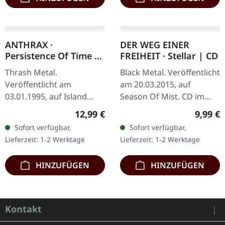
Aschefrühling | CD
Welten | DIGIPAK 2CD
SINGLE
Black Metal. Veröffentlicht
Black Metal. Veröffentlicht
am 06.12.2005, auf
am 07.04.2017, auf Ván
Supreme Chaos Records.
Records. Doppel-CD im
CD-Single, limitiert auf
DigiPak. Das Album "Alte
Regulärer Preis:
Reguläre
6,99 €
11,99 €
1500 nummeriete
Welten" von Nagelfar ist
Sofort verfügbar,
Sofort verfügbar,
Exemplare. Nachdem die
ein bedeutendes Werk
Lieferzeit: 1-2 Werktage
Lieferzeit: 1-2 Werktage
Nachfrage nach…
im…
HINZUFÜGEN
HINZUFÜGEN