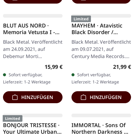
Black Metal/Progressive
Black Metal. Veröffentlicht
Metal. Veröffentlicht am
am 16.09.2016, auf
16.02.2024, auf Pias. CD
Prophecy Productions.
im Jewelcase. Das
Schwarzes Vinyl im
Regulärer Preis:
Reguläre
16,99 €
26,99 €
selbstbetitelte Album
Gatefold-Cover mit innen
Sofort verfügbar,
Sofort verfügbar,
'Ihsahn' ist eine
liegendem Gatefold-Cover
Lieferzeit: 1-2 Werktage
Lieferzeit: 1-2 Werktage
tiefgründige…
und…
HINZUFÜGEN
HINZUFÜGEN
Limited