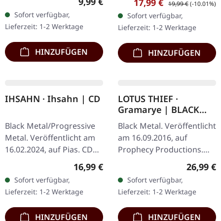
Regulärer Preis:
9,99 €
Verkaufspreis:
Regulärer Preis:
17,99 €
19,99 €
(-10.01%)
Als Abbath 2019
Sofort verfügbar,
Sofort verfügbar,
"Outstrider" entfesselte,
Lieferzeit: 1-2 Werktage
Lieferzeit: 1-2 Werktage
bewies…
HINZUFÜGEN
HINZUFÜGEN
IHSAHN · Ihsahn | CD
LOTUS THIEF ·
Gramarye | BLACK
2LP