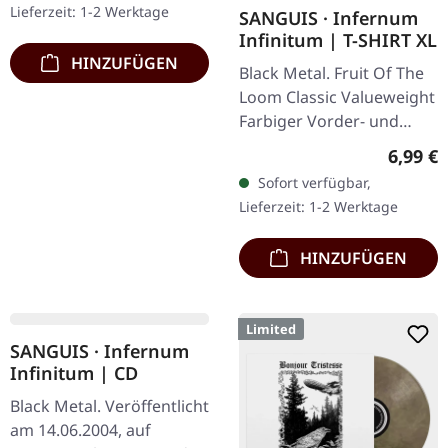
Lieferzeit: 1-2 Werktage
Lieferzeit: 1-2 Werktage
Nummerierung,…
The…
HINZUFÜGEN
HINZUFÜGEN
Limited
Exclusive
TYPHON · Bringer of
chaos | T-SHIRT L
Black Metal. 100%
HELLSAW · Trist |
Baumwolle
BRONZE LP
Black Metal. Veröffentlicht
Regulärer Preis:
5,99 €
am 25.05.2012, auf
Sofort verfügbar,
Supreme Chaos Records.