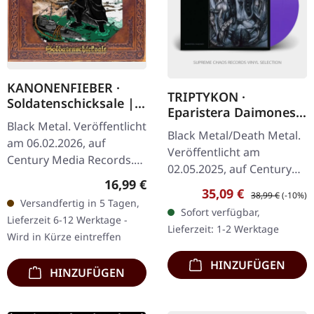
KANONENFIEBER ·
TRIPTYKON ·
Soldatenschicksale |
Eparistera Daimones
MEDIABOOK CD
Black Metal. Veröffentlicht
(Re-Issue 2025) |
Black Metal/Death Metal.
LILAC 2LP
am 06.02.2026, auf
Veröffentlicht am
Century Media Records.
02.05.2025, auf Century
CD im limitierten
Regulärer Preis:
16,99 €
Media Records. Lilanes
Verkaufspreis:
Regulärer Preis:
35,09 €
Mediabook.
38,99 €
(-10%)
Doppel-Vinyl im Gatefold-
Versandfertig in 5 Tagen,
Kanonenfieber liefert mit
Sofort verfügbar,
Cover, bedruckte
Lieferzeit 6-12 Werktage -
„Soldatenschicksale" ein…
Lieferzeit: 1-2 Werktage
Innenhüllen, 2…
Wird in Kürze eintreffen
HINZUFÜGEN
HINZUFÜGEN