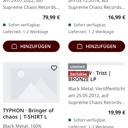
BONJOUR TRISTESSE ·
IMMORTAL · Sons Of
Your Ultimate Urban
Northern Darkness |
Nightmare | CLEAR
BLACK 2LP
Black Metal. Veröffentlicht
Black Metal. Veröffentlicht
TAPE
am 26.05.2023, auf Vita
am 26.01.2018, auf
Detestabilis. Transparente
Nuclear Blast Records.
Kassette mit gedrucktem
Schwarzes Doppel-Vinyl
Regulärer Preis:
Reguläre
9,99 €
39,99 €
Label und 8-seitiger J-
im Gatefold-Cover mit
Sofort verfügbar,
Sofort verfügbar,
Card, limitiert auf 125…
Etching auf der D-Seite.
Lieferzeit: 1-2 Werktage
Lieferzeit: 1-2 Werktage
Als die…
HINZUFÜGEN
HINZUFÜGEN
SUPREME CHAOS RECORDS RELEASES
FÜR DICH