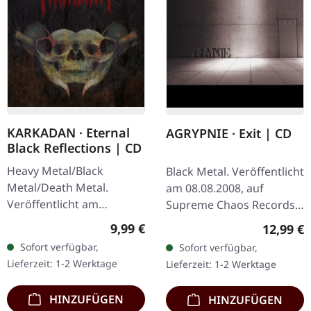
VYRE · The Initial
SONIC REIGN · The
Frontier Pt. 1 | CD
Decline Portrait | CD
Black Metal. Veröffentlicht
Black Metal. Veröffentlicht
am 29.11.2013, auf
am 27.09.2004, auf
Supreme Chaos Records.
Supreme Chaos Records.
CD im Jewelcase mit 8-
CD im Jewelcase mit
Regulärer Preis:
Regulär
9,99 €
6,99 €
seitigem Booklet. Was
Booklet. Sonic Reign
Sofort verfügbar,
Sofort verfügbar,
passiert, wenn drei
entfesselt mit „The
Lieferzeit: 1-2 Werktage
Lieferzeit: 1-2 Werktage
kosmische…
Decline Portrait"…
HINZUFÜGEN
HINZUFÜGEN