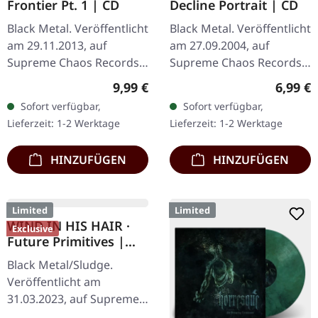
Black Metal. Fruit Of The
Black Metal. Veröffentlicht
Loom Classic Valueweight
am 23.02.2004, auf
Farbiger Vorder- und
Supreme Chaos Records.
Rückendruck 100%
Hochwertiges 180g Vinyl
Regulär
6,99 €
Verkaufspreis:
Regulärer Preis:
17,09 €
18,99 €
(-10.01%)
Baumwolle
mit schönem Gatefold
Sofort verfügbar,
Sofort verfügbar,
Cover und bedruckten
Lieferzeit: 1-2 Werktage
Lieferzeit: 1-2 Werktage
Innenhüllen.…
HINZUFÜGEN
HINZUFÜGEN
Limited