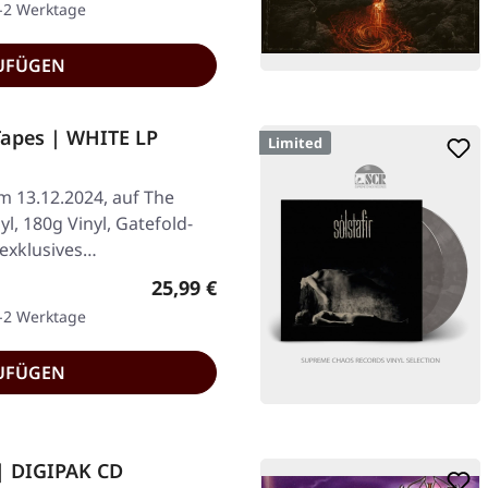
1-2 Werktage
UFÜGEN
Tapes | WHITE LP
Limited
am 13.12.2024, auf The
nyl, 180g Vinyl, Gatefold-
 exklusives…
Regulärer Preis:
25,99 €
1-2 Werktage
UFÜGEN
 | DIGIPAK CD