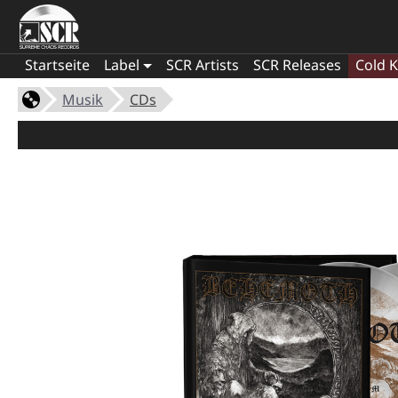
Startseite
Label
SCR Artists
SCR Releases
Cold K
Musik
CDs