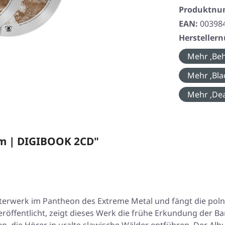
Produktn
EAN:
00398
Herstelle
Mehr ‚Beh
Mehr ‚Bla
Mehr ‚Dea
m | DIGIBOOK 2CD"
terwerk im Pantheon des Extreme Metal und fängt die poln
röffentlicht, zeigt dieses Werk die frühe Erkundung der B