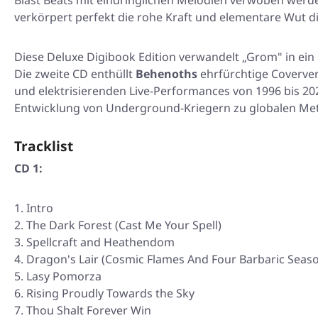
Blast Beats mit eindringlichen Melodien verwoben werden
verkörpert perfekt die rohe Kraft und elementare Wut d
Diese Deluxe Digibook Edition verwandelt
„Grom"
in ein
Die zweite CD enthüllt
Behenoths
ehrfürchtige Coverve
und elektrisierenden Live-Performances von 1996 bis 20
Entwicklung von Underground-Kriegern zu globalen Met
Tracklist
CD 1:
Intro
The Dark Forest (Cast Me Your Spell)
Spellcraft and Heathendom
Dragon's Lair (Cosmic Flames And Four Barbaric Seas
Lasy Pomorza
Rising Proudly Towards the Sky
Thou Shalt Forever Win