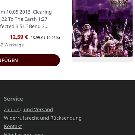
am 10.05.2013. Clearing
:22 To The Earth 1:27
fected 3:51 I Bend 3…
Verkaufspreis:
Regulärer Preis:
12,59 €
13,99 €
(-10.01%)
1-2 Werktage
UFÜGEN
Service
Zahlung und Versand
Widerrufsrecht und Rücksendung
Kontakt
Händleranfragen