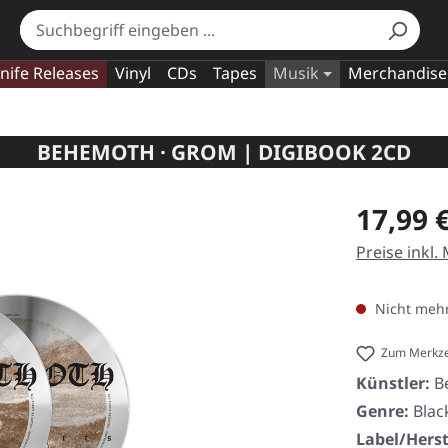
nife Releases
Vinyl
CDs
Tapes
Musik
Merchandise
BEHEMOTH · GROM | DIGIBOOK 2CD
Regulärer Pr
17,99 
Preise inkl.
Nicht mehr
Zum Merkze
Künstler:
B
Genre:
Blac
Label/Herst