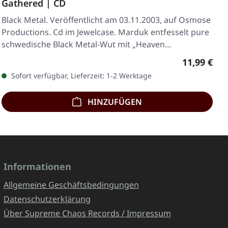
Gathered | CD
Black Metal. Veröffentlicht am 03.11.2003, auf Osmose
Productions. Cd im Jewelcase. Marduk entfesselt pure
schwedische Black Metal-Wut mit „Heaven…
Regulärer 
11,99 €
Sofort verfügbar, Lieferzeit: 1-2 Werktage
HINZUFÜGEN
Informationen
Allgemeine Geschäftsbedingungen
Datenschutzerklärung
Über Supreme Chaos Records / Impressum