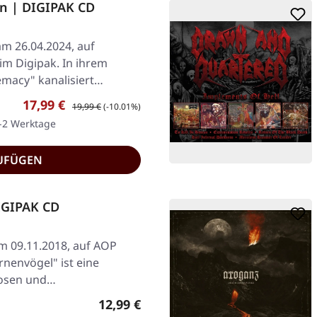
in | DIGIPAK CD
am 26.04.2024, auf
im Digipak. In ihrem
macy" kanalisiert
Verkaufspreis:
Regulärer Preis:
17,99 €
19,99 €
(-10.01%)
1-2 Werktage
UFÜGEN
IGIPAK CD
am 09.11.2018, auf AOP
rnenvögel" ist eine
tlosen und…
Regulärer Preis:
12,99 €