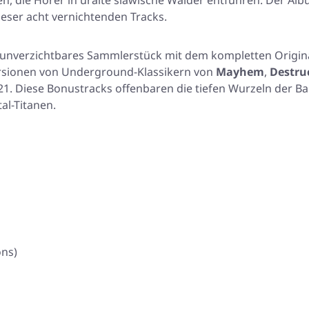
, die Hörer in uralte slawische Wälder entführen. Der Albu
ieser acht vernichtenden Tracks.
 unverzichtbares Sammlerstück mit dem kompletten Origin
rsionen von Underground-Klassikern von
Mayhem
,
Destru
21. Diese Bonustracks offenbaren die tiefen Wurzeln der B
al-Titanen.
ons)