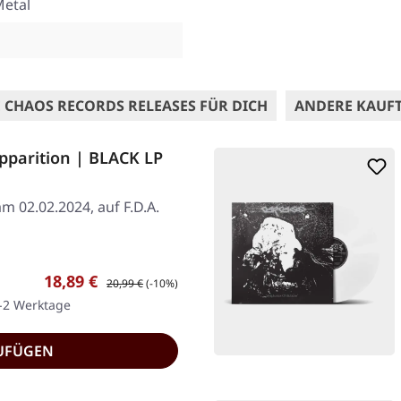
Metal
s
 CHAOS RECORDS RELEASES FÜR DICH
ANDERE KAUF
pparition | BLACK LP
m 02.02.2024, auf F.D.A.
Verkaufspreis:
Regulärer Preis:
18,89 €
20,99 €
(-10%)
1-2 Werktage
UFÜGEN