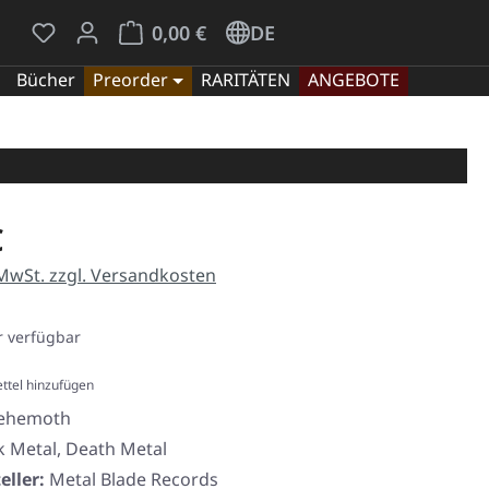
Du hast 0 Produkte auf dem Merkzettel
Warenkorb enthält 0 Positionen. Der Gesamt
0,00 €
DE
Bücher
Preorder
RARITÄTEN
ANGEBOTE
eis:
€
 MwSt. zzgl. Versandkosten
 verfügbar
ttel hinzufügen
ehemoth
k Metal, Death Metal
eller:
Metal Blade Records