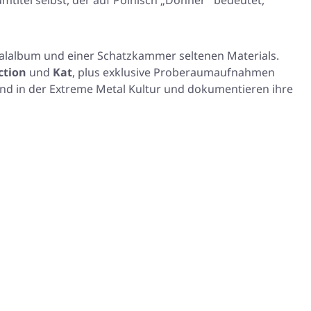
mtitel selbst, der auf Polnisch
„Donner"
bedeutet,
alalbum und einer Schatzkammer seltenen Materials.
ction
und
Kat
, plus exklusive Proberaumaufnahmen
and in der Extreme Metal Kultur und dokumentieren ihre