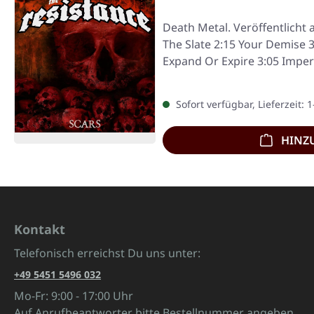
Death Metal. Veröffentlicht 
The Slate 2:15 Your Demise 3
Expand Or Expire 3:05 Imper
Sofort verfügbar, Lieferzeit: 
HINZ
Kontakt
Telefonisch erreichst Du uns unter:
+49 5451 5496 032
Mo-Fr: 9:00 - 17:00 Uhr
Auf Anrufbeantworter bitte Bestellnummer angeben.