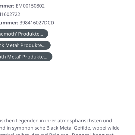
ummer:
EM00150802
41602722
rnummer:
398416027DCD
emoth‘ Produkte...
ck Metal‘ Produkte...
th Metal‘ Produkte...
ischen Legenden in ihrer atmosphärischsten und
and in symphonische Black Metal Gefilde, wobei wilde