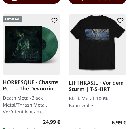
Limited
HORRESQUE · Chasms
LIFTHRASIL · Vor dem
Pt. II - The Devouring
Sturm | T-SHIRT
Exorbitance |
Death Metal/Black
Black Metal. 100%
MARBLED LP
Metal/Thrash Metal.
Baumwolle
Veröffentlicht am
22.03.2024, auf Supreme
Regulärer Preis:
24,99 €
Regulär
6,99 €
Chaos Records. Exklusives