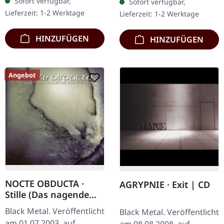
Sofort verfügbar,
Sofort verfügbar,
'Malstrom
Lieferzeit: 1-2 Werktage
Lieferzeit: 1-2 Werktage
Clear/Grün/Schwarz
marmoriertes'…
HINZUFÜGEN
HINZUFÜGEN
Angebot
NOCTE OBDUCTA ·
AGRYPNIE · Exit | CD
Stille (Das nagende
Schweigen) | CD
Black Metal. Veröffentlicht
Black Metal. Veröffentlicht
am 01.07.2003, auf
am 08.08.2008, auf