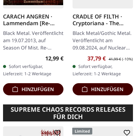
CARACH ANGREN ·
CRADLE OF FILTH ·
Lammendam [Re-
Cryptoriana - The
Release] | CD
Seductiveness Of
Black Metal. Veröffentlicht
Black Metal/Gothic Metal.
Decay | GOLD 2LP
am 19.07.2013, auf
Veröffentlicht am
Season Of Mist. Re-
09.08.2024, auf Nuclear
Release + 3 bonustracks
Blast Records.
Regulärer Preis:
Verkaufspreis:
Regulärer Preis:
12,99 €
37,79 €
41,99 €
(-10%)
Es gibt nur wenige Bands
Goldfarbenes Doppel-
Sofort verfügbar,
Sofort verfügbar,
im Black-Metal-Kosmos,
Vinyl im Gatefold-Cover.
Lieferzeit: 1-2 Werktage
Lieferzeit: 1-2 Werktage
die es…
Das zwölfte…
HINZUFÜGEN
HINZUFÜGEN
SUPREME CHAOS RECORDS RELEASES
FÜR DICH
Limited