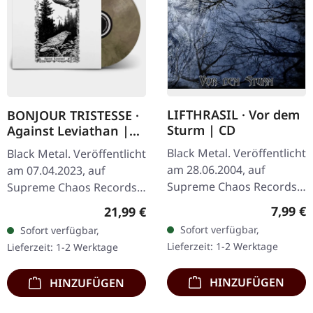
LIFTHRASIL · Vor dem
BONJOUR TRISTESSE ·
Sturm | CD
Against Leviathan |
ECO RECYCLED VINYL
Black Metal. Veröffentlicht
Black Metal. Veröffentlicht
LP
am 28.06.2004, auf
am 07.04.2023, auf
Supreme Chaos Records.
Supreme Chaos Records.
CD im Jewelcase mit
Recycletes Eco-Vinyl mit
Regulär
7,99 €
Regulärer Preis:
21,99 €
Booklet. Lifthrasil
Insert, Download-Code,
Sofort verfügbar,
Sofort verfügbar,
entfesselt mit „Vor dem
limitiert auf 200…
Lieferzeit: 1-2 Werktage
Lieferzeit: 1-2 Werktage
Sturm" eine…
HINZUFÜGEN
HINZUFÜGEN