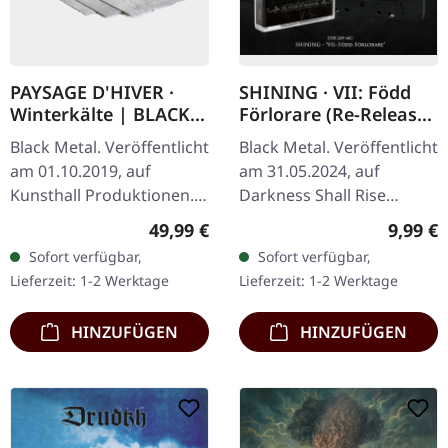
PAYSAGE D'HIVER ·
SHINING · VII: Född
Winterkälte | BLACK
Förlorare (Re-Release)
3LP
| BLACK TAPE
Black Metal. Veröffentlicht
Black Metal. Veröffentlicht
am 01.10.2019, auf
am 31.05.2024, auf
Kunsthall Produktionen.
Darkness Shall Rise
3-Gatefold-LP (180g Vinyl,
Productions. Schwarze
Regulärer Preis:
Regulär
49,99 €
9,99 €
schwarz) inkl. bedruckter
Musikkassette mit 3-panel
Sofort verfügbar,
Sofort verfügbar,
Innenhüllen und…
J-Card. Limitiert auf 300
Lieferzeit: 1-2 Werktage
Lieferzeit: 1-2 Werktage
Stück.…
HINZUFÜGEN
HINZUFÜGEN