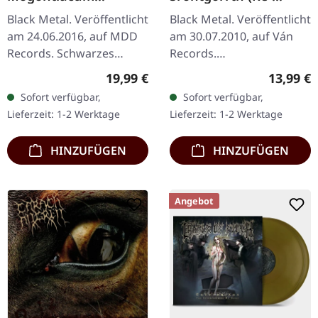
(Nachdem die Nacht
Release) | 2CD
Black Metal. Veröffentlicht
Black Metal. Veröffentlicht
herabgesunken...) |
am 24.06.2016, auf MDD
am 30.07.2010, auf Ván
BLACK 2LP
Records. Schwarzes
Records.
Doppel-Vinyl im Gatefold-
Neuveröffentlichung mit
Regulärer Preis:
Reguläre
19,99 €
13,99 €
Cover mit Bonus-Track.
neuem Artwork, Bonus-
Sofort verfügbar,
Sofort verfügbar,
"Mogontiacum (Nachdem
CD und 20-seitigem
Lieferzeit: 1-2 Werktage
Lieferzeit: 1-2 Werktage
Die Nacht…
Booklet. Veröffentlicht…
HINZUFÜGEN
HINZUFÜGEN
Angebot