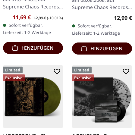
Supreme Chaos Records.
Supreme Chaos Records.
CD im Jewelcase. Mit
CD im Jewelcase mit 12-
Verkaufspreis:
Regulärer Preis:
11,69 €
Reguläre
12,99 €
12,99 €
(-10.01%)
"Stille (Das nagende
seitigem Booklet. Mit
Sofort verfügbar,
Sofort verfügbar,
Schweigen)" zeigen sich
AGRYPNIE bricht ex-
Lieferzeit: 1-2 Werktage
Lieferzeit: 1-2 Werktage
Nocte Obducta…
Nocte…
HINZUFÜGEN
HINZUFÜGEN
Limited
Limited
Exclusive
Exclusive