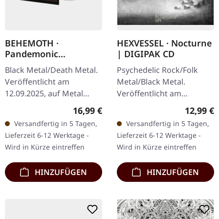
BEHEMOTH ·
HEXVESSEL · Nocturne
Pandemonic
| DIGIPAK CD
Incantations |
Black Metal/Death Metal.
Psychedelic Rock/Folk
DIGIBOOK 2CD
Veröffentlicht am
Metal/Black Metal.
12.09.2025, auf Metal
Veröffentlicht am
Blade Records. Doppel-CD
13.06.2025, auf Prophecy
Regulärer Preis:
Reguläre
16,99 €
12,99 €
im noblen Digibook mit
Productions. CD im
Versandfertig in 5 Tagen,
Versandfertig in 5 Tagen,
Heißprägedruck und 20-
Digipak, 12-seitiges
Lieferzeit 6-12 Werktage -
Lieferzeit 6-12 Werktage -
seitigem…
Booklet. Mit ihrem…
Wird in Kürze eintreffen
Wird in Kürze eintreffen
HINZUFÜGEN
HINZUFÜGEN