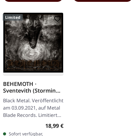
Limited
BEHEMOTH ·
Sventevith (Storming
Near The Baltic) | 2CD
Black Metal. Veröffentlicht
MEDIABOOK
am 03.09.2021, auf Metal
Blade Records. Limitierte
Doppel-CD im Mediabook
Regulärer Preis:
18,99 €
mit 48-seitigem Booklet
Sofort verfügbar,