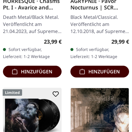
HORRESQUE · Chasms
AGRYPNIE · Pavor
Pt. I - Avarice and
Nocturnus | SCR
Retribution |
GREY/BLACK SPLATTER
Death Metal/Black Metal.
Black Metal/Classical.
YELLOW/BLACK LP
2LP+7" BUNDLE
Veröffentlicht am
Veröffentlicht am
21.04.2023, auf Supreme
12.10.2018, auf Supreme
Chaos Records.
Chaos Records. Schweres
Regulärer Preis:
Reguläre
23,99 €
29,99 €
Transparent
180g Doppel-Vinyl im
Sofort verfügbar,
Sofort verfügbar,
Dunkelgelb/Schwarz
Gatefold-Cover mit der
Lieferzeit: 1-2 Werktage
Lieferzeit: 1-2 Werktage
marmoriertes Vinyl im
extra 7" Single…
schweren Cover…
HINZUFÜGEN
HINZUFÜGEN
Limited