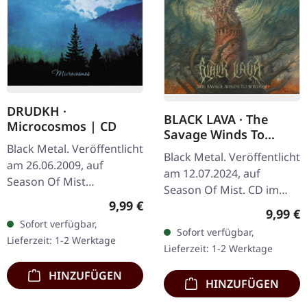
DRUDKH ·
BLACK LAVA · The
Microcosmos | CD
Savage Winds To
Black Metal. Veröffentlicht
Wisdom | DIGIPAK CD
Black Metal. Veröffentlicht
am 26.06.2009, auf
am 12.07.2024, auf
Season Of Mist
Season Of Mist. CD im
Underground Activists.
Regulärer Preis:
9,99 €
Digipak. Black Lava
Regulär
9,99 €
Jewelcase CD.
entfesselt mit "The
Sofort verfügbar,
„Microcosmos“, das
Sofort verfügbar,
Savage Winds To
Lieferzeit: 1-2 Werktage
siebte Studioalbum von
Lieferzeit: 1-2 Werktage
Wisdom" einen…
Drudkh,…
HINZUFÜGEN
HINZUFÜGEN