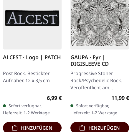
ALCEST · Logo | PATCH
GAUPA · Fyr |
DIGISLEEVE CD
Post Rock. Bestickter
Progressive Stoner
Aufnäher. 12 x 3,5 cm
Rock/Psychedelic Rock.
Veröffentlicht am
04.07.2025, auf Magnetic
Regulärer Preis:
Reguläre
6,99 €
11,99 €
Eye Records. CD im
Sofort verfügbar,
Sofort verfügbar,
Digisleeve. Die
Lieferzeit: 1-2 Werktage
Lieferzeit: 1-2 Werktage
schwedische…
HINZUFÜGEN
HINZUFÜGEN