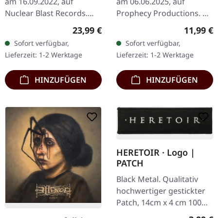
am 16.09.2022, auf
am 06.06.2025, auf
Nuclear Blast Records.
Prophecy Productions. CD
Schwarzes DigiBook mit
im Digipak mit 8-seitigem
Regulärer Preis:
Reguläre
23,99 €
11,99 €
36 Seiten und Golddruck.
Booklet Mit ihrem fünften
Sofort verfügbar,
Sofort verfügbar,
Behemoth kehrt mit
Album "The Stillness of…
Lieferzeit: 1-2 Werktage
Lieferzeit: 1-2 Werktage
ihrem bisher…
HINZUFÜGEN
HINZUFÜGEN
HERETOIR · Logo |
PATCH
Black Metal. Qualitativ
hochwertiger gestickter
Patch, 14cm x 4 cm 100%
Baumwolle