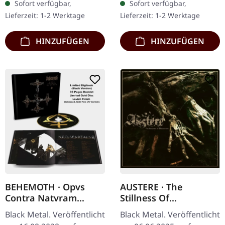
Sofort verfügbar,
Sofort verfügbar,
die britische
Church of Satan In “Die
Lieferzeit: 1-2 Werktage
Lieferzeit: 1-2 Werktage
Rockformation Wytch
Satanische Bibel”…
Hazel, wie…
HINZUFÜGEN
HINZUFÜGEN
BEHEMOTH · Opvs
AUSTERE · The
Contra Natvram
Stillness Of
(Black Version) |
Dissolution | DIGIPAK
Black Metal. Veröffentlicht
Black Metal. Veröffentlicht
DIGIBOOK CD
CD