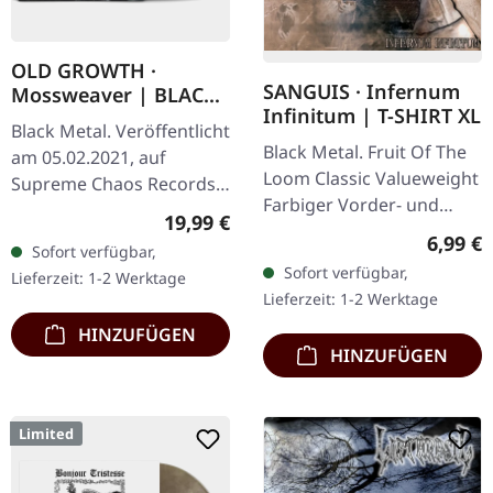
OLD GROWTH ·
SANGUIS · Infernum
Mossweaver | BLACK
Infinitum | T-SHIRT XL
2LP
Black Metal. Veröffentlicht
Black Metal. Fruit Of The
am 05.02.2021, auf
Loom Classic Valueweight
Supreme Chaos Records.
Farbiger Vorder- und
Schwarzes Doppel-Vinyl
Regulärer Preis:
19,99 €
Rückendruck 100%
im schweren Gatefold-
Regulär
6,99 €
Sofort verfügbar,
Baumwolle
Cover mit bedrucktem
Sofort verfügbar,
Lieferzeit: 1-2 Werktage
Insert und…
Lieferzeit: 1-2 Werktage
HINZUFÜGEN
HINZUFÜGEN
Limited