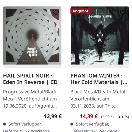
Angebot
HAIL SPIRIT NOIR ·
PHANTOM WINTER ·
Eden In Reverse | CD
Her Cold Materials |
DIGIPAK CD
Progressive Metal/Black
Black Metal/Death Metal.
Metal. Veröffentlicht am
Veröffentlicht am
19.06.2020, auf Agonia
03.11.2023, auf This
Records. CD im Jewelcase
Charming Man. CD im
Regulärer Preis:
Verkaufspreis:
Regulärer Preis:
12,99 €
14,39 €
15,99 €
(-10.01%)
mit 8-seitigem Booklet.
DigiPak. Phantom Winter,
Sofort verfügbar,
Sofort verfügbar,
Die griechische…
die aus Würzburg
Lieferzeit: 1-2 Werktage
Lieferzeit: 1-2 Werktage