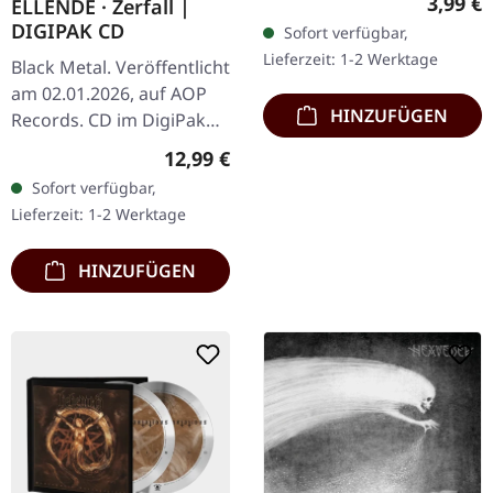
Regulär
3,99 €
ELLENDE · Zerfall |
DIGIPAK CD
Sofort verfügbar,
Lieferzeit: 1-2 Werktage
Black Metal. Veröffentlicht
am 02.01.2026, auf AOP
HINZUFÜGEN
Records. CD im DigiPak
mit 8-seitigem Booklet.
Regulärer Preis:
12,99 €
Ellende kehrt mit „Zerfall"
Sofort verfügbar,
zurück – einer…
Lieferzeit: 1-2 Werktage
HINZUFÜGEN