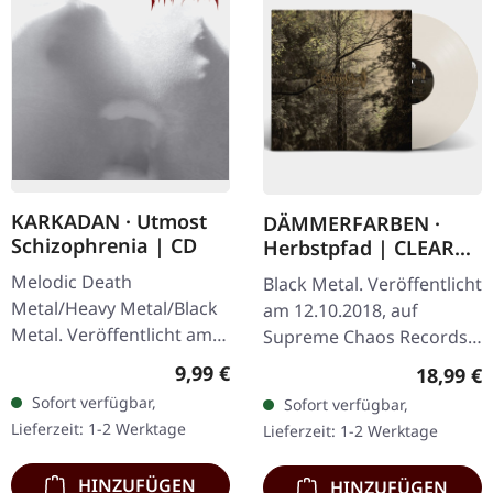
KARKADAN · Utmost
DÄMMERFARBEN ·
Schizophrenia | CD
Herbstpfad | CLEAR
LP
Melodic Death
Black Metal. Veröffentlicht
Metal/Heavy Metal/Black
am 12.10.2018, auf
Metal. Veröffentlicht am
Supreme Chaos Records.
08.03.2004, auf Supreme
Transparentes Vinyl
Regulärer Preis:
9,99 €
Reguläre
18,99 €
Chaos Records. CD im
limitiert auf nur 200
Sofort verfügbar,
Sofort verfügbar,
Jewelcase mit 16-seitigem
Exemplare. Diese
Lieferzeit: 1-2 Werktage
Lieferzeit: 1-2 Werktage
Booklet.…
hochwertige…
HINZUFÜGEN
HINZUFÜGEN