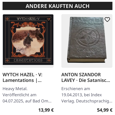
ANDERE KAUFTEN AUCH
WYTCH HAZEL · V:
ANTON SZANDOR
Lamentations |
LAVEY · Die Satanische
DIGIPAK CD
Bibel / Die
Heavy Metal.
Erschienen am
Satanischen Rituale |
Veröffentlicht am
19.04.2013, bei Index
LEATHER EDITION
04.07.2025, auf Bad Omen
Verlag. Deutschsprachige
BOOK
Records. CD im DigiPak.
Ausgabe Grundlagenwerk
Regulärer Preis:
Reguläre
13,99 €
54,99 €
„V: Lamentations“ zeigt
der amerikanischen