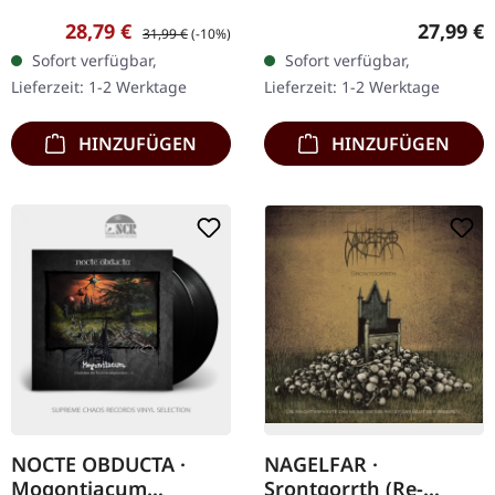
Schwarzes Doppel-Vinyl
schwarz marmoriertes
Verkaufspreis:
Regulärer Preis:
Reguläre
28,79 €
27,99 €
31,99 €
(-10%)
im Gatefold-Cover. "Tűnő
Vinyl, Deluxe Gatefold-
Sofort verfügbar,
Sofort verfügbar,
Idő Tárlat" ist eine
Cover in Soft-Touch-
Lieferzeit: 1-2 Werktage
Lieferzeit: 1-2 Werktage
faszinierende…
Mattlaminat.…
HINZUFÜGEN
HINZUFÜGEN
NOCTE OBDUCTA ·
NAGELFAR ·
Mogontiacum
Srontgorrth (Re-