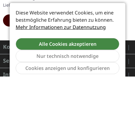
mit 11 Bonus-Tracks.…
Lieferzeit: 1-2 Werktage
Diese Website verwendet Cookies, um eine
bestmögliche Erfahrung bieten zu können.
HINZUFÜGEN
Mehr Informationen zur Datennutzung
Alle Cookies akzeptieren
Kontakt
Nur technisch notwendige
Service
Werkzeu
Cookies anzeigen und konfigurieren
Informationen